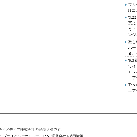
フリ
IT
第2
買え
う：
ンジ
欲し
ハー
る、
第3
ワイ
Th
ニア
Th
ニア
はアイティメディア株式会社の登録商標です。
せ
|
プライバシーポリシー
|
RSS
|
運営会社
|
採用情報