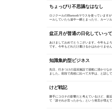
ちょっぴり不思議なはなし
ロジクールのBluetoothマウスを使ってい
ールしていたら途中一瞬とまったり、カーソル
盆正月が普通の日化していっ
あけましておめでとうございます。今年もよ
です。今年もどれだけ書けるかはわかりません
知識集約型ビジネス
先日、行きつけの温浴施設で湯船に浸かりな
ました。前段で高校に比べて大学は、と話して
けど戦記
勝手にコロナの影響だと考えているけど、最
て「誰それが言ったから」という発言が増えて