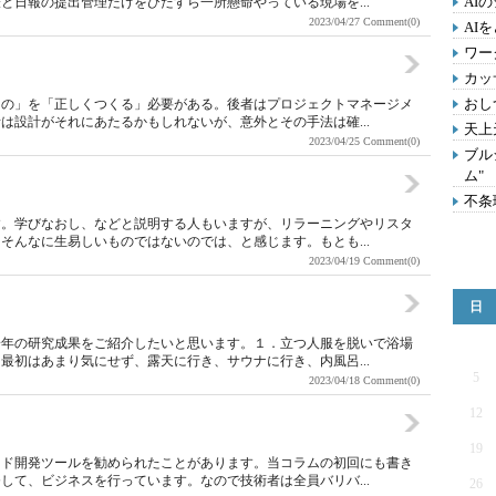
AI
と日報の提出管理だけをひたすら一所懸命やっている現場を...
2023/04/27
Comment(0)
AI
ワー
カッ
おし
もの」を「正しくつくる」必要がある。後者はプロジェクトマネージメ
は設計がそれにあたるかもしれないが、意外とその手法は確...
天上
2023/04/25
Comment(0)
ブル
ム"
不条
す。学びなおし、などと説明する人もいますが、リラーニングやリスタ
そんなに生易しいものではないのでは、と感じます。もとも...
2023/04/19
Comment(0)
２
日
一年の研究成果をご紹介したいと思います。１．立つ人服を脱いで浴場
最初はあまり気にせず、露天に行き、サウナに行き、内風呂...
5
2023/04/18
Comment(0)
12
19
ード開発ツールを勧められたことがあります。当コラムの初回にも書き
して、ビジネスを行っています。なので技術者は全員バリバ...
26