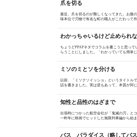
爪を切る
最近、爪を切るのが難しくなってきた。お腹
味本位で刃物で有名な町の職人がこだわって作
わかっちゃいるけど止められ
ちょうどPPAPネタでコラムを書こうと思って
らうことにしました。「わかっていても簡単じ
ミソのミとソを分ける
以前、「ミソクソイッショ」というタイトル
話を書きました。実は逆もあって、本質が同じ
知性と品性のはざまで
出張時につかった航空会社が「鬼滅の刃」と
一昨年に映画でヒットした無限列車編から始ま
バス パラダイス（略してバ