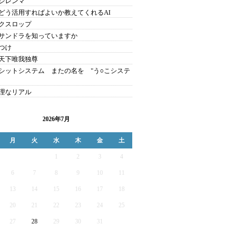
のジレンマ
をどう活用すればよいか教えてくれるAI
クスロップ
サンドラを知っていますか
つけ
天下唯我独尊
シットシステム またの名を "う○こシステ
理なリアル
2026年7月
月
火
水
木
金
土
1
2
3
4
6
7
8
9
10
11
13
14
15
16
17
18
20
21
22
23
24
25
27
28
29
30
31