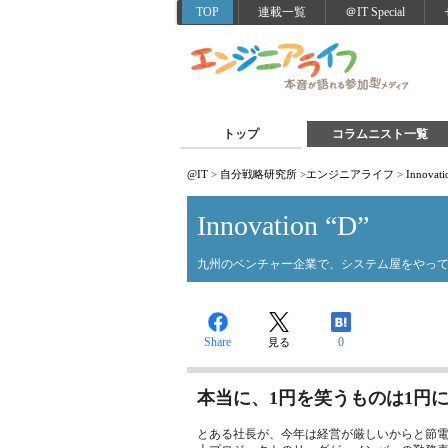
TOP
連載一覧
＠IT Special
トップ
コラムニスト一覧
@IT
>
自分戦略研究所
>
エンジニアライフ
>
Innovati
Innovation “D”
九州のベンチャー企業で、システム屋をやって
Share
0
見る
本当に、1円を笑うものは1円
とある社長が、今年は経営が厳しいからと節