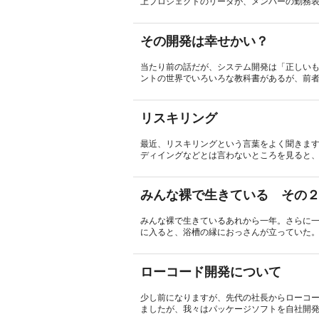
上プロジェクトのリーダが、メンバーの勤務表
その開発は幸せかい？
当たり前の話だが、システム開発は「正しい
ントの世界でいろいろな教科書があるが、前者
リスキリング
最近、リスキリングという言葉をよく聞きま
ディイングなどとは言わないところを見ると、
みんな裸で生きている その
みんな裸で生きているあれから一年。さらに
に入ると、浴槽の縁におっさんが立っていた。
ローコード開発について
少し前になりますが、先代の社長からローコ
ましたが、我々はパッケージソフトを自社開発