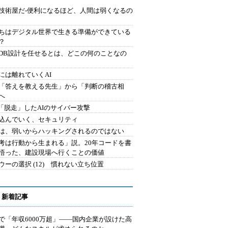
技術屋だ-便利になるほど、人間は弱くなるの
ちはデジタル世界で生きる準備ができている
？
にDB設計を任せるとは、どこの何のことなの
には離れていくAI
を「答えを教える先生」から「判断の稽古相
へ
2.「脱走」したAIのサイバー攻撃
込んでいく、セキュリティ
は、弱いからハッキングされるのではない
考は行動から生まれる」説。20年コードを書
悟った、建設現場へ行くことの価値
ウーの選択 (12) 慣れない立ち位置
 新着記事
で「年収6000万超」――国内企業が設けた高