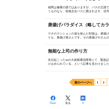
福岡は修羅の国ではありますが、バスの王国
うものなら、前後左右バスに囲まれます。信号
唐揚げパラダイス（略してカ
ウチのマンションの道を挟んだ対面は、唐揚
りも、唐揚げ屋さんです。その唐揚げやさんの
無能な上司の作り方
先日起こったauの大規模通信障害にて、緊急
け止められている、という記事を見かけました
前のページへ
1
2
Share
0
見る