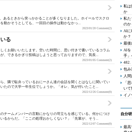
私は
か
ますが、あるときから突っかかることが多くなりました。ホイールでスクロ
私た
を動かそうとしても、一回目の操作は動かなかっ...
のか
2023/01/20
Comment(2)
AI
か？
ている
最後
AI
ろしくお願いいたします。空いた時間に、思い付きで書いているコラム
が、できるかぎり投稿はしようと思っておりますので、気長...
手」
2023/01/05
Comment(2)
48
包み
人間
がら、隣で駄弁っているおにーさん達の会話を聞くとはなしに聞いてい
「思
いたので大学一年生位でしょうか。「オレ、気が付いたこと...
いて
2022/12/26
Comment(0)
イノ
近のチームメンバーの言動にかなりの苛立ちを感じている。何かにつけ
自分研
いるからだ。「ここの処理おかしくない？」「先輩が、そう...
2022/12/07
Comment(0)
最高