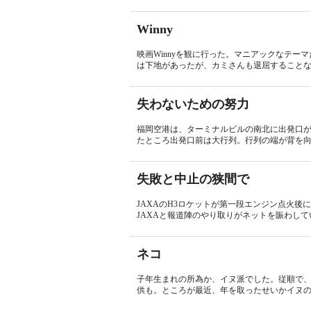
Winny
映画Winnyを観に行った。マニアックなテ
は下地があったが、カミさんも退屈することな
失わないための努力
福岡空港は、ターミナルビルの南北に出発口が
たところ出発口前は大行列。行列の端が背を向
失敗と中止の狭間で
JAXAのH3ロケットが第一段エンジン点火
JAXAと報道陣のやり取りがネットを賑わしてい
ネコ
子年生まれの所為か、イヌ派でした。従順で
供も。ところが最近、年を取ったせいかイヌの