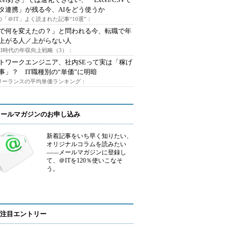
タ連携」が残る今、AIをどう使うか
「＠IT」よく読まれた記事“10選”：
Iで何を変えたの？」と問われる今、転職で年
上がる人／上がらない人
AI時代の年収向上戦略（3）：
トワークエンジニア、社内SEって実は「稼げ
事」？ IT職種別の“単価”に明暗
フリーランスの平均単価ランキング：
メールマガジンのお申し込み
新着記事をいち早く知りたい、
オリジナルコラムを読みたい
――メールマガジンに登録し
て、＠ITを120％使いこなそ
う。
注目エントリー