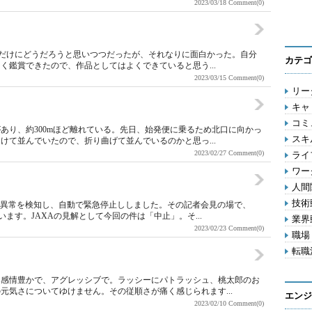
2023/03/18
Comment(0)
ーマだけにどうだろうと思いつつだったが、それなりに面白かった。自分
カテゴ
く鑑賞できたので、作品としてはよくできていると思う...
2023/03/15
Comment(0)
リーダ
キャリ
コミ
あり、約300mほど離れている。先日、始発便に乗るため北口に向かっ
スキル
けて並んでいたので、折り曲げて並んでいるのかと思っ...
2023/02/27
Comment(0)
ライフ
ワー
人間関
技術動
後に異常を検知し、自動で緊急停止ししました。その記者会見の場で、
ます。JAXAの見解として今回の件は「中止」。そ...
業界動
2023/02/23
Comment(0)
職場 
転職活
、感情豊かで、アグレッシブで。ラッシーにパトラッシュ、桃太郎のお
元気さについてゆけません。その従順さが痛く感じられます...
エンジ
2023/02/10
Comment(0)