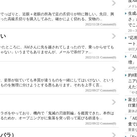
度A
メドレ
生成
のでっぱりと、近眼＋老眼の所為で足の爪切りが特に難しい。先日、興
った高級爪切りを購入してみた。確かによく切れる。安物の...
さ」
2022/11/28
Comment(0)
でこ
20
ない
“応
ート
いたところに、Ahfさんに先を越されてしまったので、乗っからせても
＠IT
ゃない」いうまでもありませんが、メールで添付ファ...
「A
2022/11/21
Comment(0)
増」
40
約8
で、姿形が似ていても本質が違うものを一緒にしてはいけない、という
ニア
ものを無理に分けようとする愚もあります。それを上手く言...
えた
2022/09/27
Comment(0)
「や
富士
IT
夏休
コラボをやっており、機内で「鬼滅の刃遊郭編」を鑑賞できた。本作は
るためか、オープニングがに集落を突っ切って延びる鉄道を...
「A
2022/09/22
Comment(0)
査で
重要
スパラ）
「E