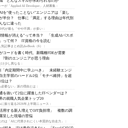
I職 どんなスキルが求められるのか
ーが「Applied AI Developer」人材募集：
AIを“使ったことない”エンジニアは「楽し
が半分？ 仕事に「満足」する理由は年代別
んなに違った
～30代が最も「やや不満」が多い：
用情報が消える”って本当？ 「生成AIパスポ
」って何？ IT資格の今を読む
人気記事まとめ読みeBook（6）：
Iがコードを書く時代、新職種FDEが需要
 7割のエンジニアが思う理由
代だけ少し異なる：
割「内定期間中に学ぶべき」 未経験エンジ
自主学習のハードル2位「モチベ維持」を超
1位は？
る必要ない」派の理由とは：
通を抜いて2位に躍進したITベンダーは？
業界の就職人気企業トップ20
みに振り返る2026年上半期ニュース：
I活用する新人増えてOJT負担増」 複数の調
露呈した現場の苦悩
なのは「AIに代替されにくい本質的な自走力」：
xcel好き」では進化できない、「Excel/CSVで