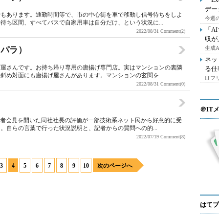
デー
でもあります。通勤時間等で、市の中心街を車で移動し信号待ちをしよ
今週の
待ち区間、すべてバスで自家用車は自分だけ、という状況に...
「A
2022/08/31
Comment(2)
収が
ラパラ）
生成
ネッ
げ屋さんです。お持ち帰り専用の唐揚げ専門店。実はマンションの裏隣
る仕
斜め対面にも唐揚げ屋さんがあります。マンションの玄関を...
IT
2022/08/31
Comment(0)
＠IT
記者会見を開いた同社社長の評価が一部技術系ネット民から好意的に受
。自らの言葉で行った状況説明と、記者からの質問への的...
2022/07/19
Comment(8)
3
4
5
6
7
8
9
10
次のページへ
はてブ