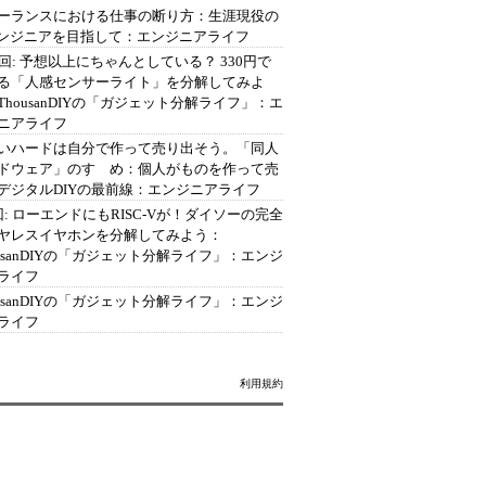
ーランスにおける仕事の断り方：生涯現役の
エンジニアを目指して：エンジニアライフ
2回: 予想以上にちゃんとしている？ 330円で
る「人感センサーライト」を分解してみよ
ThousanDIYの「ガジェット分解ライフ」：エ
ニアライフ
いハードは自分で作って売り出そう。「同人
ドウェア」のすゝめ：個人がものを作って売
デジタルDIYの最前線：エンジニアライフ
回: ローエンドにもRISC-Vが！ダイソーの完全
ヤレスイヤホンを分解してみよう：
ousanDIYの「ガジェット分解ライフ」：エンジ
ライフ
ousanDIYの「ガジェット分解ライフ」：エンジ
ライフ
利用規約