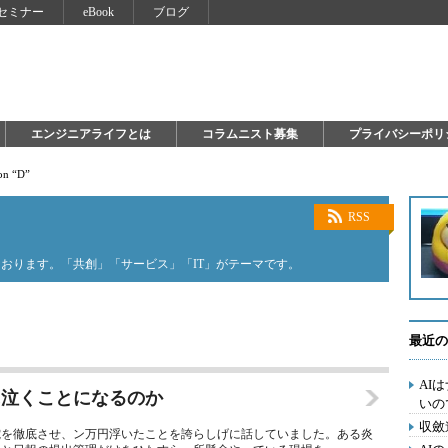
セミナー
eBook
ブログ
エンジニアライフとは
コラムニスト募集
プライバシーポリ
on “D”
RSS
おります。「共創」「サービス」「IT」がテーマです。
最近の
AI
に泣くことになるのか
いの
収斂
電を徹底させ、ン万円浮いたことを誇らしげに話していました。ある炎