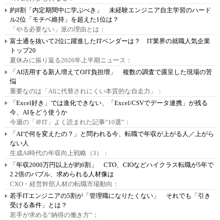
約8割「内定期間中に学ぶべき」 未経験エンジニア自主学習のハード
ル2位「モチベ維持」を超えた1位は？
「やる必要ない」派の理由とは：
富士通を抜いて2位に躍進したITベンダーは？ IT業界の就職人気企業
トップ20
夏休みに振り返る2026年上半期ニュース：
「AI活用する新人増えてOJT負担増」 複数の調査で露呈した現場の苦
悩
重要なのは「AIに代替されにくい本質的な自走力」：
「Excel好き」では進化できない、「Excel/CSVでデータ連携」が残る
今、AIをどう使うか
今週の「＠IT」よく読まれた記事“10選”：
「AIで何を変えたの？」と問われる今、転職で年収が上がる人／上がら
ない人
生成AI時代の年収向上戦略（3）：
「年収2000万円以上が約6割」 CTO、CIOなどハイクラス転職が5年で
2.2倍のバブル、求められる人材像は
CXO・経営幹部人材の転職市場動向：
若手ITエンジニアの5割が「管理職になりたくない」 それでも「引き
受ける条件」とは？
若手が求める“納得の働き方”：