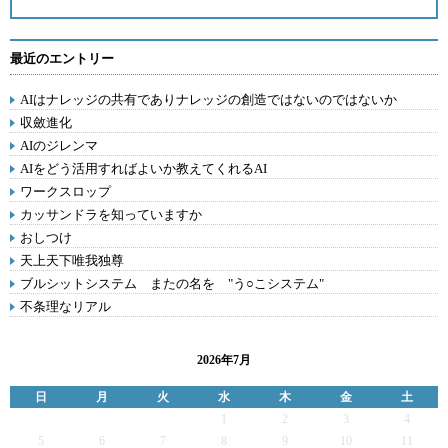
最近のエントリー
AIはナレッジの共有でありナレッジの創造ではないのではないか
収斂進化
AIのジレンマ
AIをどう活用すればよいか教えてくれるAI
ワークスロップ
カッサンドラを知っていますか
おしつけ
天上天下唯我独尊
ブルシットシステム またの名を "う○こシステム"
不条理なリアル
2026年7月
日
月
火
水
木
金
土
1
2
3
4
5
6
7
8
9
10
11