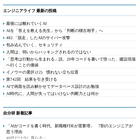
エンジニアライフ 最新の投稿
最後には離れていくAI
AIを「答えを教える先生」から「判断の稽古相手」へ
482.「脱走」したAIのサイバー攻撃
包み込んでいく、セキュリティ
人間は、弱いからハッキングされるのではない
「思考は行動から生まれる」説。20年コードを書いて悟った、建設現場
へ行くことの価値
イノウーの選択 (12) 慣れない立ち位置
第742回 結果を引き受ける
AIで画面を読み解かせてデータベース設計のお勉強
AI時代に、人間が失ってはいけない判断力とは何か
自分研 新着記事
「AIがコードを書く時代、新職種FDEが需要増」 7割のエンジニアが
思う理由
40代だけ少し異なる：