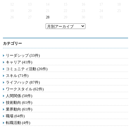
12
13
14
15
16
17
18
19
20
21
22
23
24
25
26
27
28
29
30
31
カテゴリー
リーダシップ (33件)
キャリア (41件)
コミュニティ活動 (26件)
スキル (71件)
ライフハック (87件)
ワークスタイル (62件)
人間関係 (58件)
技術動向 (61件)
業界動向 (61件)
職場 (64件)
転職活動 (4件)