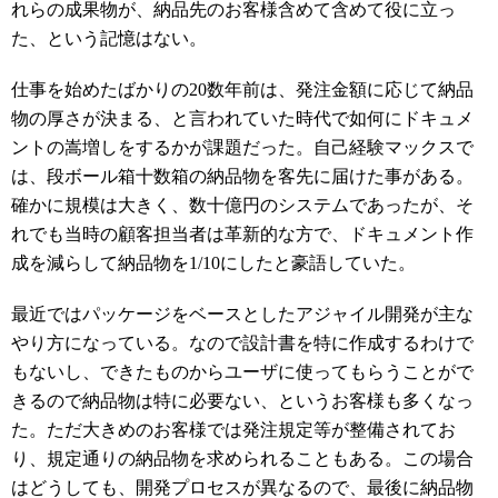
れらの成果物が、納品先のお客様含めて含めて役に立っ
た、という記憶はない。
仕事を始めたばかりの20数年前は、発注金額に応じて納品
物の厚さが決まる、と言われていた時代で如何にドキュメ
ントの嵩増しをするかが課題だった。自己経験マックスで
は、段ボール箱十数箱の納品物を客先に届けた事がある。
確かに規模は大きく、数十億円のシステムであったが、そ
れでも当時の顧客担当者は革新的な方で、ドキュメント作
成を減らして納品物を1/10にしたと豪語していた。
最近ではパッケージをベースとしたアジャイル開発が主な
やり方になっている。なので設計書を特に作成するわけで
もないし、できたものからユーザに使ってもらうことがで
きるので納品物は特に必要ない、というお客様も多くなっ
た。ただ大きめのお客様では発注規定等が整備されてお
り、規定通りの納品物を求められることもある。この場合
はどうしても、開発プロセスが異なるので、最後に納品物