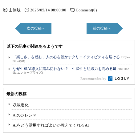
山無駄
2025/05/14 08:00:00
Comment(0)
次の投稿へ
前の投稿へ
以下の記事が関連あるようです
「楽しさ」を感じ、人の心を動かすクリエイティビティを届ける
PR(den
tsu Japan)
なぜ生成AI導入に踏み切れない？ 生産性と組織力を高める鍵
PR(ITme
dia エンタープライズ)
Recommended by
最新の投稿
収斂進化
AIのジレンマ
AIをどう活用すればよいか教えてくれるAI