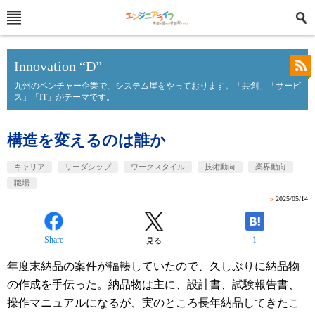
Innovation “D”
九州のベンチャー企業で、システム屋をやっております。「共創」「サービ
ス」「IT」がテーマです。
構造を変えるのは誰か
キャリア
リーダシップ
ワークスタイル
技術動向
業界動向
職場
»
2025/05/14
Share
1
見る
年度末納品の案件が輻輳していたので、久しぶりに納品物
の作成を手伝った。納品物は主に、設計書、試験報告書、
操作マニュアルになるが、実のところ長年納品してきたこ