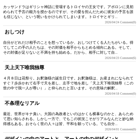
カッサンドラはギリシャ神話に登場するトロイヤの王女です。アポロンに見初
められて予言の能力を授かるのですが、その愛を拒んだために彼女の予言を誰
も信じない、という呪いをかけられてしまいます。トロイヤとギリ...
2026/04/24
Comment(0)
おしつけ
自分がどれだけ相手のことを想っているか、おしつけてくる人たちがいる。得
てしてこの手の人たちは、その対価を相手からもとめる傾向にある。そして、
その対価が足りないと不満を持ち始める。だから、相手に対して自...
2026/04/23
Comment(6)
天上天下唯我独尊
４月８日は花祭り。お釈迦様の誕生日です。お釈迦様は、お産まれになられて
すぐ７歩歩かれて右手で天を差し、左手で地を差し「天上天下唯我独尊（この
世の中で我一人が尊い）」と仰られたと言います。その意味の解釈...
2026/04/18
Comment(0)
不条理なリアル
最近、世界がキナ臭い。大国の為政者といのはかくも横暴なのかと、あらため
て思い知らされる。しかし一方で、でもこの状況こそがリアルなんだと妙な納
得感もある。おそらく世の人々は皆、平和を願っている。でも自分...
2026/04/01
Comment(0)
デザインの中のアートと、アートの中のデザインと