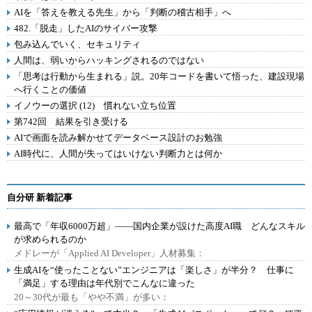
AIを「答えを教える先生」から「判断の稽古相手」へ
482.「脱走」したAIのサイバー攻撃
包み込んでいく、セキュリティ
人間は、弱いからハッキングされるのではない
「思考は行動から生まれる」説。20年コードを書いて悟った、建設現場
へ行くことの価値
イノウーの選択 (12) 慣れない立ち位置
第742回 結果を引き受ける
AIで画面を読み解かせてデータベース設計のお勉強
AI時代に、人間が失ってはいけない判断力とは何か
自分研 新着記事
最高で「年収6000万超」――国内企業が設けた高度AI職 どんなスキル
が求められるのか
メドレーが「Applied AI Developer」人材募集：
生成AIを“使ったことない”エンジニアは「楽しさ」が半分？ 仕事に
「満足」する理由は年代別でこんなに違った
20～30代が最も「やや不満」が多い：