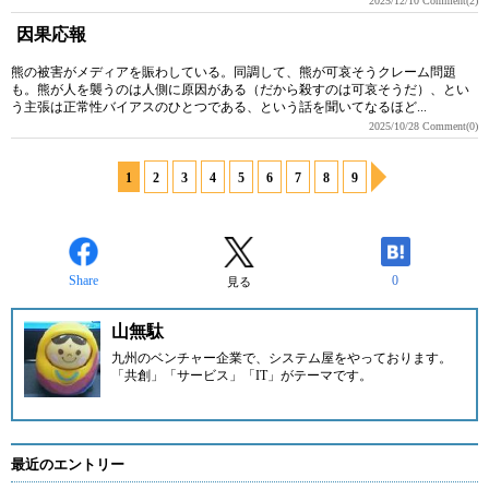
2025/12/10
Comment(2)
因果応報
熊の被害がメディアを賑わしている。同調して、熊が可哀そうクレーム問題
も。熊が人を襲うのは人側に原因がある（だから殺すのは可哀そうだ）、とい
う主張は正常性バイアスのひとつである、という話を聞いてなるほど...
2025/10/28
Comment(0)
1
2
3
4
5
6
7
8
9
Share
0
見る
山無駄
九州のベンチャー企業
で、システム屋をやっております。
「共創」「サービス」「IT」がテーマです。
最近のエントリー