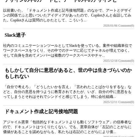
以前書いた、「ドキュメント作成と記号接地問題」のなかで、アートとデザイ
ンの関係でふと思いついたアイディアがあったので、Copilotさんと会話してみ
た。Copilotさんは質問のしかたとして、こういう...
2026/01/06
Comment(0)
Slack迷子
社内のコミュニケーションツールとしてSlackを使っている。案件や組織単位で
ワークスペースをつくり、その中でのテーマに応じてチャネルが増えてゆく。
そして自身を含めてメンバーは複数のワークスペースやチャ...
2025/12/18
Comment(0)
もしかして自分に意思があると、世の中は生きづらいのか
もしれない
「自分で考えろ」「どうしたいかを言え」「言われたことばかりをするな」な
どと、自分の意思を持つように教育されてきたが、いざ、自分の中に意思をも
ってしまうとそれはそれでシンドイと感じてしまう。特に会社組織...
2025/12/11
Comment(0)
ドキュメント作成と記号接地問題
アジャイル憲章「包括的なドキュメントよりも動くソフトウェア」の信奉者な
ので、ドキュメントはつくりたくない。でも、憲章自体が「左記のことがらに
価値があることを認めながらも、私たちは右記のことがらにより価...