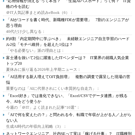
“応用情報が消える”って本当？ 「生成AIパスポート」って何？ IT資
格の今を読む
＠IT人気記事まとめ読みeBook（6）：
「AIがコードを書く時代、新職種FDEが需要増」 7割のエンジニアが
思う理由
40代だけ少し異なる：
約8割「内定期間中に学ぶべき」 未経験エンジニア自主学習のハード
ル2位「モチベ維持」を超えた1位は？
「やる必要ない」派の理由とは：
富士通を抜いて2位に躍進したITベンダーは？ IT業界の就職人気企業
トップ20
夏休みに振り返る2026年上半期ニュース：
「AI活用する新人増えてOJT負担増」 複数の調査で露呈した現場の苦
悩
重要なのは「AIに代替されにくい本質的な自走力」：
「Excel好き」では進化できない、「Excel/CSVでデータ連携」が残る
今、AIをどう使うか
今週の「＠IT」よく読まれた記事“10選”：
「AIで何を変えたの？」と問われる今、転職で年収が上がる人／上がら
ない人
生成AI時代の年収向上戦略（3）：
ネットワークエンジニア、社内SEって実は「稼げる仕事」？ IT職種別