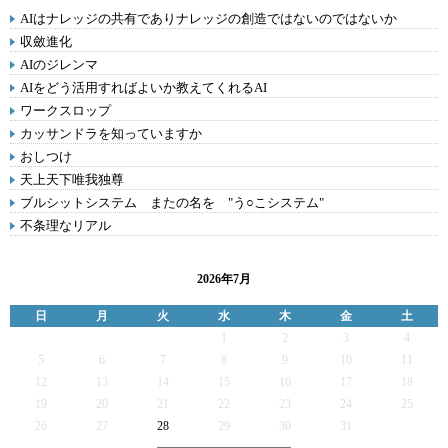
AIはナレッジの共有でありナレッジの創造ではないのではないか
収斂進化
AIのジレンマ
AIをどう活用すればよいか教えてくれるAI
ワークスロップ
カッサンドラを知っていますか
おしつけ
天上天下唯我独尊
ブルシットシステム またの名を "う○こシステム"
不条理なリアル
2026年7月
日
月
火
水
木
金
土
1
2
3
4
5
6
7
8
9
10
11
12
13
14
15
16
17
18
19
20
21
22
23
24
25
26
27
28
29
30
31