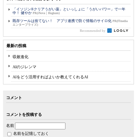
「イソジン®クリアうがい薬」といっしょに「うがいパワー」で一年
中！ 健やか
PR(iNova｜Hugkum)
既存ツールは捨てない！ アプリ連携で防ぐ情報のサイロ化
PR(ITmedia
エンタープライズ)
Recommended by
最新の投稿
収斂進化
AIのジレンマ
AIをどう活用すればよいか教えてくれるAI
コメント
コメントを投稿する
名前
名前を記憶しておく