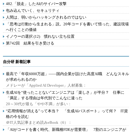
482.「脱走」したAIのサイバー攻撃
包み込んでいく、セキュリティ
人間は、弱いからハッキングされるのではない
「思考は行動から生まれる」説。20年コードを書いて悟った、建設現場
へ行くことの価値
イノウーの選択 (12) 慣れない立ち位置
第742回 結果を引き受ける
自分研 新着記事
最高で「年収6000万超」――国内企業が設けた高度AI職 どんなスキル
が求められるのか
メドレーが「Applied AI Developer」人材募集：
生成AIを“使ったことない”エンジニアは「楽しさ」が半分？ 仕事に
「満足」する理由は年代別でこんなに違った
20～30代が最も「やや不満」が多い：
“応用情報が消える”って本当？ 「生成AIパスポート」って何？ IT資
格の今を読む
＠IT人気記事まとめ読みeBook（6）：
「AIがコードを書く時代、新職種FDEが需要増」 7割のエンジニアが