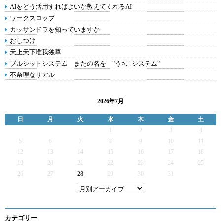
AIをどう活用すればよいか教えてくれるAI
ワークスロップ
カッサンドラを知っていますか
おしつけ
天上天下唯我独尊
ブルシットシステム またの名を "う○こシステム"
不条理なリアル
2026年7月
日
月
火
水
木
金
土
1
2
3
4
5
6
7
8
9
10
11
12
13
14
15
16
17
18
19
20
21
22
23
24
25
26
27
28
29
30
31
カテゴリー