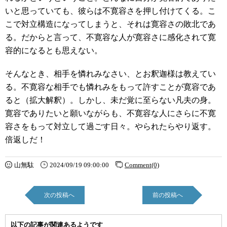
いと思っていても、彼らは不寛容さを押し付けてくる。こ
こで対立構造になってしまうと、それは寛容さの敗北であ
る。だからと言って、不寛容な人が寛容さに感化されて寛
容的になるとも思えない。
そんなとき、相手を憐れみなさい、とお釈迦様は教えてい
る。不寛容な相手でも憐れみをもって許すことが寛容であ
ると（拡大解釈）。しかし、未だ覚に至らない凡夫の身。
寛容でありたいと願いながらも、不寛容な人にさらに不寛
容さをもって対立して過ごす日々。やられたらやり返す。
倍返しだ！
山無駄
2024/09/19 09:00:00
Comment(0)
次の投稿へ
前の投稿へ
以下の記事が関連あるようです