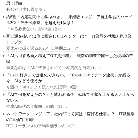
思う理由
40代だけ少し異なる：
約8割「内定期間中に学ぶべき」 未経験エンジニア自主学習のハード
ル2位「モチベ維持」を超えた1位は？
「やる必要ない」派の理由とは：
富士通を抜いて2位に躍進したITベンダーは？ IT業界の就職人気企業
トップ20
夏休みに振り返る2026年上半期ニュース：
「AI活用する新人増えてOJT負担増」 複数の調査で露呈した現場の苦
悩
重要なのは「AIに代替されにくい本質的な自走力」：
「Excel好き」では進化できない、「Excel/CSVでデータ連携」が残る
今、AIをどう使うか
今週の「＠IT」よく読まれた記事“10選”：
「AIで何を変えたの？」と問われる今、転職で年収が上がる人／上がら
ない人
生成AI時代の年収向上戦略（3）：
ネットワークエンジニア、社内SEって実は「稼げる仕事」？ IT職種別
の“単価”に明暗
ITフリーランスの平均単価ランキング：