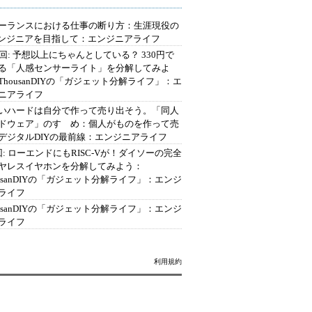
ーランスにおける仕事の断り方：生涯現役の
エンジニアを目指して：エンジニアライフ
2回: 予想以上にちゃんとしている？ 330円で
る「人感センサーライト」を分解してみよ
ThousanDIYの「ガジェット分解ライフ」：エ
ニアライフ
いハードは自分で作って売り出そう。「同人
ドウェア」のすゝめ：個人がものを作って売
デジタルDIYの最前線：エンジニアライフ
回: ローエンドにもRISC-Vが！ダイソーの完全
ヤレスイヤホンを分解してみよう：
ousanDIYの「ガジェット分解ライフ」：エンジ
ライフ
ousanDIYの「ガジェット分解ライフ」：エンジ
ライフ
利用規約