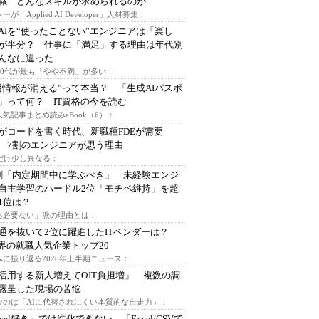
I職 どんなスキルが求められるのか
ーが「Applied AI Developer」人材募集：
AIを“使ったことない”エンジニアは「楽し
が半分？ 仕事に「満足」する理由は年代別
んなに違った
～30代が最も「やや不満」が多い：
用情報が消える”って本当？ 「生成AIパスポ
」って何？ IT資格の今を読む
人気記事まとめ読みeBook（6）：
Iがコードを書く時代、新職種FDEが需要
 7割のエンジニアが思う理由
代だけ少し異なる：
割「内定期間中に学ぶべき」 未経験エンジ
自主学習のハードル2位「モチベ維持」を超
1位は？
る必要ない」派の理由とは：
通を抜いて2位に躍進したITベンダーは？
業界の就職人気企業トップ20
みに振り返る2026年上半期ニュース：
I活用する新人増えてOJT負担増」 複数の調
露呈した現場の苦悩
なのは「AIに代替されにくい本質的な自走力」：
xcel好き」では進化できない、「Excel/CSVで