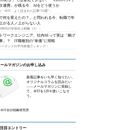
タ連携」が残る今、AIをどう使うか
「＠IT」よく読まれた記事“10選”：
Iで何を変えたの？」と問われる今、転職で年
上がる人／上がらない人
AI時代の年収向上戦略（3）：
トワークエンジニア、社内SEって実は「稼げ
事」？ IT職種別の“単価”に明暗
フリーランスの平均単価ランキング：
メールマガジンのお申し込み
新着記事をいち早く知りたい、
オリジナルコラムを読みたい
――メールマガジンに登録し
て、＠ITを120％使いこなそ
う。
＠IT自分戦略研究所
注目エントリー