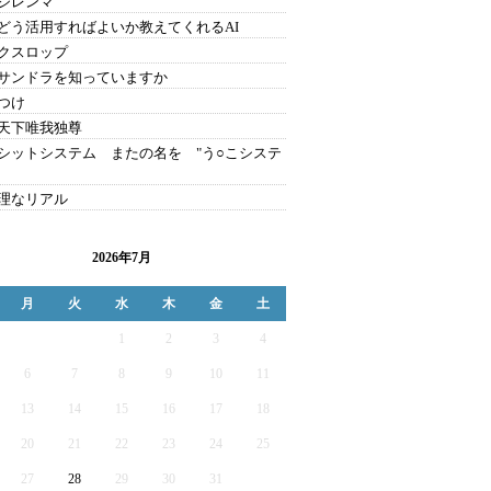
のジレンマ
をどう活用すればよいか教えてくれるAI
クスロップ
サンドラを知っていますか
つけ
天下唯我独尊
シットシステム またの名を "う○こシステ
理なリアル
2026年7月
月
火
水
木
金
土
1
2
3
4
6
7
8
9
10
11
13
14
15
16
17
18
20
21
22
23
24
25
27
28
29
30
31