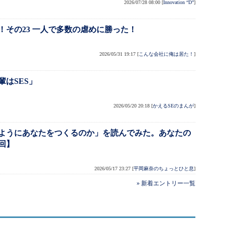
2026/07/28 08:00
[
Innovation “D”
]
！その23 一人で多数の虐めに勝った！
2026/05/31 19:17
[
こんな会社に俺は居た！
]
輩はSES」
2026/05/20 20:18
[
かえるSEのまんが
]
ようにあなたをつくるのか」を読んでみた。あなたの
回】
2026/05/17 23:27
[
平岡麻奈のちょっとひと息
]
» 新着エントリー一覧