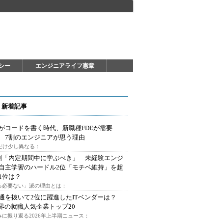
シー
エンジニアライフ憲章
 新着記事
Iがコードを書く時代、新職種FDEが需要
 7割のエンジニアが思う理由
代だけ少し異なる：
割「内定期間中に学ぶべき」 未経験エンジ
自主学習のハードル2位「モチベ維持」を超
1位は？
る必要ない」派の理由とは：
通を抜いて2位に躍進したITベンダーは？
業界の就職人気企業トップ20
みに振り返る2026年上半期ニュース：