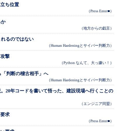
い立ち位置
（Press Enter■）
るか
（地方からの戯言）
されるのではない
（Human Hardeningとサイバー判断力）
ー攻撃
（Python なんて、大っ嫌い！）
ら「判断の稽古相手」へ
（Human Hardeningとサイバー判断力）
。20年コードを書いて悟った、建設現場へ行くことの
（エンジニア同盟）
い要求
（Press Enter■）