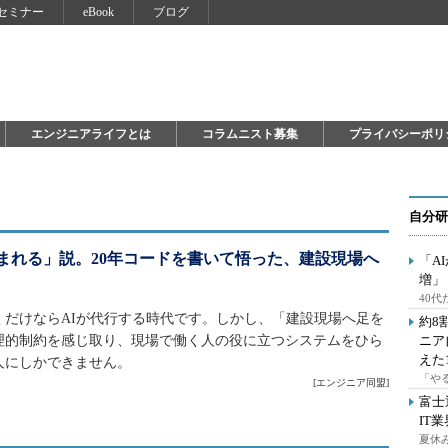
セミナー
eBook
ブログ
エンジニアライフとは
コラムニスト募集
プライバシーポリ
自分研
まれる」説。20年コードを書いて悟った、建設現場へ
「A
増」
40
くだけならAIが代行する時代です。しかし、「建設現場へ足を
約8
理的制約を感じ取り、現場で働く人の役に立つシステムをひら
ニア
えた
人にしかできません。
「や
[
エンジニア同盟
]
富士
IT
夏休