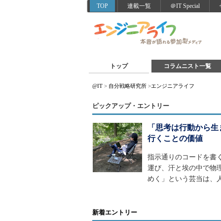
TOP
連載一覧
＠IT Special
トップ
コラムニスト一覧
@IT
>
自分戦略研究所
>
エンジニアライフ
ピックアップ・エントリー
「思考は行動から生
行くことの価値
指示通りのコードを書
運び、汗と埃の中で物
めく」という芸当は、
新着エントリー