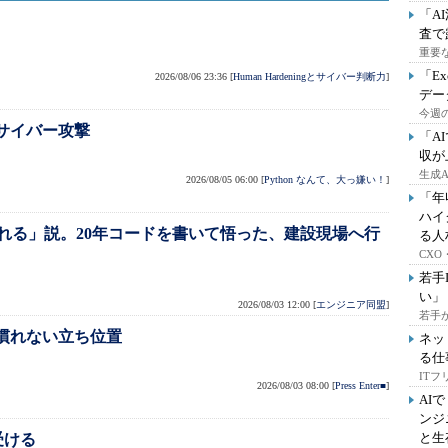
「A
査で
重要
「E
2026/08/06 23:36
[
Human Hardeningとサイバー判断力
]
デー
今週の
のサイバー攻撃
「A
収が
生成
2026/08/05 06:00
[
Python なんて、大っ嫌い！
]
「年
ハイ
れる」説。20年コードを書いて悟った、建設現場へ行
る人
CX
若手
い」
2026/08/03 12:00
[
エンジニア同盟
]
若手
 慣れない立ち位置
ネッ
る仕
IT
2026/08/03 08:00
[
Press Enter■
]
AI
ンジ
と生
受ける