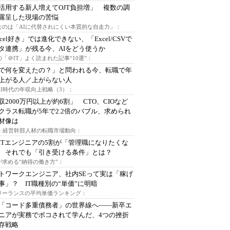
I活用する新人増えてOJT負担増」 複数の調
露呈した現場の苦悩
なのは「AIに代替されにくい本質的な自走力」：
xcel好き」では進化できない、「Excel/CSVで
タ連携」が残る今、AIをどう使うか
「＠IT」よく読まれた記事“10選”：
Iで何を変えたの？」と問われる今、転職で年
上がる人／上がらない人
AI時代の年収向上戦略（3）：
収2000万円以上が約6割」 CTO、CIOなど
クラス転職が5年で2.2倍のバブル、求められ
材像は
O・経営幹部人材の転職市場動向：
ITエンジニアの5割が「管理職になりたくな
 それでも「引き受ける条件」とは？
が求める“納得の働き方”：
トワークエンジニア、社内SEって実は「稼げ
事」？ IT職種別の“単価”に明暗
フリーランスの平均単価ランキング：
で「コード多重債務者」の世界線へ――新卒エ
ニアが実務でボコされて学んだ、4つの挫折
存戦略