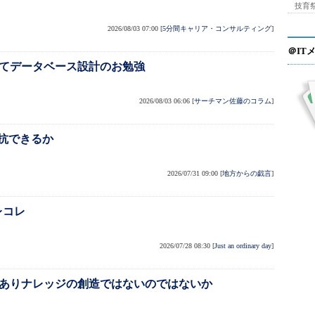
技育祭
2026/08/03 07:00
[
5分間キャリア・コンサルティング
]
＠IT
せてデータベース設計のお勉強
2026/08/03 06:06
[
サーチマン佐藤のコラム
]
抗できるか
2026/07/31 09:00
[
地方からの戯言
]
レコレ
2026/07/28 08:30
[
Just an ordinary day
]
でありナレッジの創造ではないのではないか