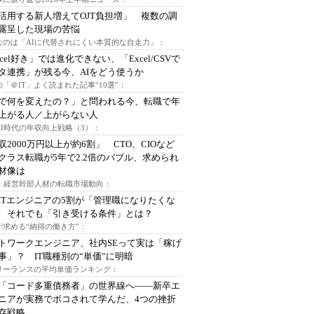
I活用する新人増えてOJT負担増」 複数の調
露呈した現場の苦悩
なのは「AIに代替されにくい本質的な自走力」：
xcel好き」では進化できない、「Excel/CSVで
タ連携」が残る今、AIをどう使うか
「＠IT」よく読まれた記事“10選”：
Iで何を変えたの？」と問われる今、転職で年
上がる人／上がらない人
AI時代の年収向上戦略（3）：
収2000万円以上が約6割」 CTO、CIOなど
クラス転職が5年で2.2倍のバブル、求められ
材像は
O・経営幹部人材の転職市場動向：
ITエンジニアの5割が「管理職になりたくな
 それでも「引き受ける条件」とは？
が求める“納得の働き方”：
トワークエンジニア、社内SEって実は「稼げ
事」？ IT職種別の“単価”に明暗
フリーランスの平均単価ランキング：
で「コード多重債務者」の世界線へ――新卒エ
ニアが実務でボコされて学んだ、4つの挫折
存戦略