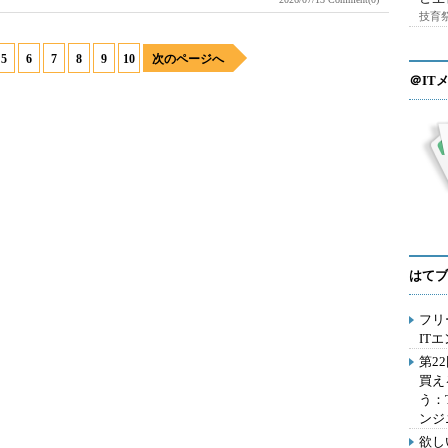
技育祭
5
6
7
8
9
10
次のページへ
＠IT
はてブ
フリ
IT
第2
買え
う：
ンジ
欲し