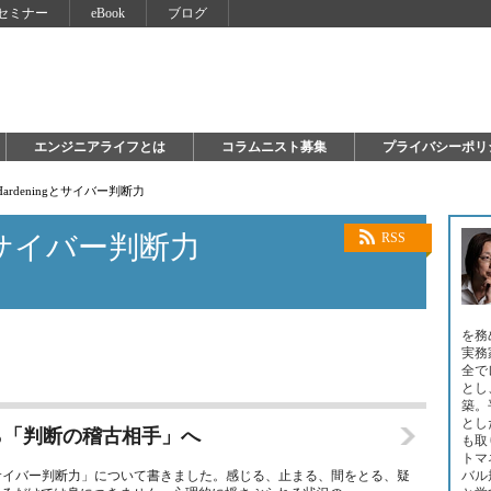
セミナー
eBook
ブログ
エンジニアライフとは
コラムニスト募集
プライバシーポリ
 Hardeningとサイバー判断力
ngとサイバー判断力
RSS
を務
実務
全で
とし
築。
とし
ら「判断の稽古相手」へ
も取
トマ
サイバー判断力」について書きました。感じる、止まる、間をとる、疑
バル