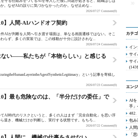
人を守る仕組みをつくるAIを導入した後に問題が起きると、組織はしば
30
。なぜAIの誤りに気づかなかったのか。なぜ止めな...
2026/07/27
Comment(0)
y 8/10】人間-AIハンドオフ契約
カテゴ
条件AIが判断を人間へ引き渡す場面は、単なる画面遷移ではない。そこ
わらず、多くの実装では、この移動が十分に設計されな...
2026/07/24
Comment(0)
イン
サイ
はない――私たちが「本物らしい」と感じる
サイ
(143
ringtheHumanLayerintheAgeofSyntheticLegitimacy」という記事を寄稿し
2026/07/23
Comment(0)
エンジ
Day 7/10】最も危険なのは、「半分だけの委任」で
AI
手」
48
いてAI時代のリスクというと、多くの人はまず「完全自動化」を思い浮
ら退き、機械だけが判断し、実行する状態です。もちろ...
包み
2026/07/22
Comment(0)
人間
「思
Day 6/10】人間に、機械の仕事をさせない