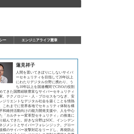
シー
エンジニアライフ憲章
蓮見祥子
人間を置いてきぼりにしないサイバ
ーセキュリティを目指して20年以上
にわたりデジタル分野に携わり、う
ち10年以上を国連機関でCISOの役割
めてきた国際経験豊富なサイバーセキュリティ
家。テクノロジー・人・プロセスをつなぎ、安
レジリエントなデジタル社会を築くことを情熱
、これまでに世界各地でセキュリティ体制を構
平和維持活動向けの能力開発支援や、人を中心
た「カルチャー変革型セキュリティ」の推進に
り組んできた。好きな分野はSOC、インシデン
ネジメントとサイバーフォレンジック。グロー
規模のサイバー攻撃対応をリードし、再発防止