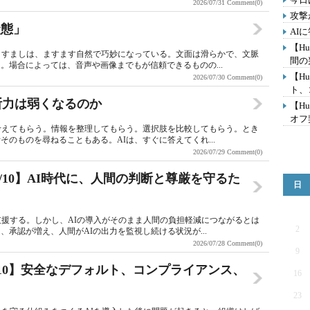
2026/07/31
Comment(0)
攻撃
状態」
AI
【Hu
りすましは、ますます自然で巧妙になっている。文面は滑らかで、文脈
間の
。場合によっては、音声や画像までもが信頼できるものの...
【Hu
2026/07/30
Comment(0)
ト、コ
断力は弱くなるのか
【Hu
オフ
考えてもらう。情報を整理してもらう。選択肢を比較してもらう。とき
のものを尋ねることもある。AIは、すぐに答えてくれ...
2026/07/29
Comment(0)
Day 10/10】AI時代に、人間の判断と尊厳を守るた
日
支援する。しかし、AIの導入がそのまま人間の負担軽減につながるとは
2
承認が増え、人間がAIの出力を監視し続ける状況が...
2026/07/28
Comment(0)
9
Day 9/10】安全なデフォルト、コンプライアンス、
16
23