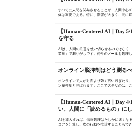
すべてに人間を関与させることが、人間中心A
体は重要である。特に、影響が大きく、元に戻
【Human-Centered AI｜Day 
を守る
AIは、人間の注意を使い切らせるのではなく
業量」で測りがちです。何件のメールを処理し
オンライン脱抑制はどう測る
オンラインで人が対面より強く言い過ぎたり
ン脱抑制と呼ばれます。ここで大事なのは、こ
【Human-Centered AI｜
い。人間に「読めるもの」に
AIを導入すれば、情報処理はたしかに速くな
コアを計算し、次の行動を推奨することもできる。しかし