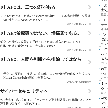
「A
ay 3/10】AIには、三つの顔がある。
査で
重要
しているだけでは、組織の中でAIが持ち始めている本当の影響力を見落
のは、AIの性能そのものだけではなく、...
「E
2026/07/16
Comment(0)
デー
今週の
Day 2/10】AIは治療薬ではない。増幅器である。
「A
収が
複雑化した業務を改善する手段として組織に導入される。しかし、
生成
Iはそれ自体で組織を健全化する「治療薬」ではな...
「年
2026/07/15
Comment(0)
ハイ
Day 1/10】AIは、人間を判断から排除してはなら
る人
CX
若手
い」
し、予測し、要約し、推奨し、自動化する。情報処理の速度と規模にお
n-CenteredAIの観点で重要なの...
若手
2026/07/14
Comment(0)
ネッ
る仕
心サイバーセキュリティへ
IT
AI
hnR.Sulerの功績は、広く知られる「オンライン脱抑制効果」の提唱だけにとど
ンジ
手段ではなく、人間のアイ...
と生
2026/07/13
Comment(0)