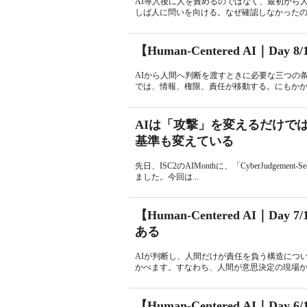
AI導入後に人を責めるのではなく、最初から
しば人に問いを向ける。なぜ確認しなかったのか
【Human-Centered AI｜Da
AIから人間へ判断を渡すときに必要な三つの
では、情報、権限、責任が移動する。にもかか
AIは「攻撃」を変えるだけで
基準も変えている
先日、ISC2のAIMonthに、「CyberJudgement-Secu
ました。今回は...
【Human-Centered AI｜
ある
AIが判断し、人間だけが責任を負う構造につ
かべます。すなわち、人間が意思決定の現場か
【Human-Centered AI｜