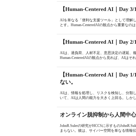
【Human-Centered AI｜D
AIを単なる「便利な支援ツール」として理解
とす。Human-CenteredAIの観点から重要な
【Human-Centered AI｜
AIは、過負荷、人材不足、意思決定の遅延、
Human-CenteredAIの観点から見れば、A
【Human-Centered AI｜
ない。
AIは、情報を処理し、リスクを検知し、分類
いて、AIは人間の能力を大きく上回る。しかし、Huma
オンライン脱抑制から人間中
JohnR.Sulerの研究がHCCSに示すものJo
まらない。彼は、サイバー空間を単なる情報伝達