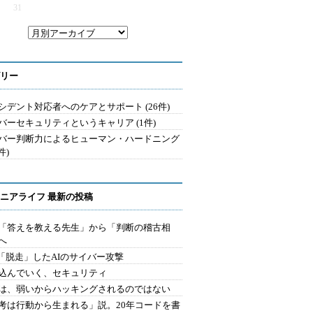
31
リー
シデント対応者へのケアとサポート (26件)
バーセキュリティというキャリア (1件)
バー判断力によるヒューマン・ハードニング
件)
ニアライフ 最新の投稿
を「答えを教える先生」から「判断の稽古相
へ
2.「脱走」したAIのサイバー攻撃
込んでいく、セキュリティ
は、弱いからハッキングされるのではない
考は行動から生まれる」説。20年コードを書