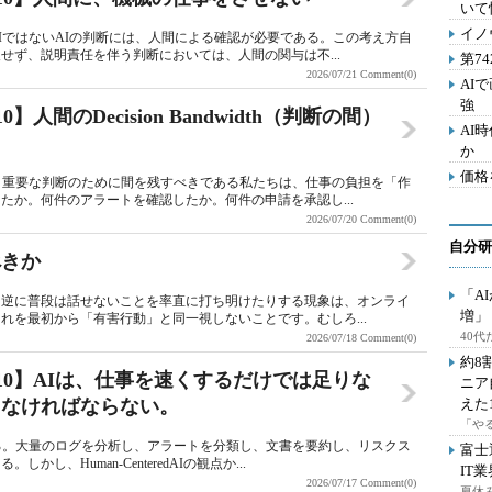
いて
イノ
IではないAIの判断には、人間による確認が必要である。この考え方自
せず、説明責任を伴う判断においては、人間の関与は不...
第7
2026/07/21
Comment(0)
AI
強
5/10】人間のDecision Bandwidth（判断の間）
AI
か
価格
、重要な判断のために間を残すべきである私たちは、仕事の負担を「作
たか。何件のアラートを確認したか。何件の申請を承認し...
2026/07/20
Comment(0)
自分研
べきか
「A
、逆に普段は話せないことを率直に打ち明けたりする現象は、オンライ
増」
れを最初から「有害行動」と同一視しないことです。むしろ...
40
2026/07/18
Comment(0)
約8
Day 4/10】AIは、仕事を速くするだけでは足りな
ニア
しなければならない。
えた
「や
る。大量のログを分析し、アラートを分類し、文書を要約し、リスクス
富士
、Human-CenteredAIの観点か...
IT
2026/07/17
Comment(0)
夏休