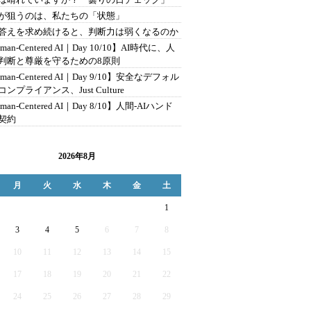
が狙うのは、私たちの「状態」
に答えを求め続けると、判断力は弱くなるのか
man-Centered AI｜Day 10/10】AI時代に、人
判断と尊厳を守るための8原則
man-Centered AI｜Day 9/10】安全なデフォル
ンプライアンス、Just Culture
man-Centered AI｜Day 8/10】人間-AIハンド
契約
2026年8月
月
火
水
木
金
土
1
3
4
5
6
7
8
10
11
12
13
14
15
17
18
19
20
21
22
24
25
26
27
28
29