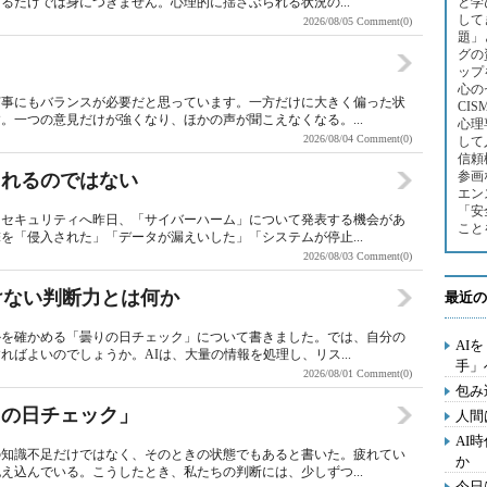
るだけでは身につきません。心理的に揺さぶられる状況の...
と学
して
2026/08/05
Comment(0)
題」
グの
ィ
ップを
心の
何事にもバランスが必要だと思っています。一方だけに大きく偏った状
CI
。一つの意見だけが強くなり、ほかの声が聞こえなくなる。...
心理
2026/08/04
Comment(0)
して
信頼
参画
されるのではない
エン
「安
ーセキュリティへ昨日、「サイバーハーム」について発表する機会があ
こと
を「侵入された」「データが漏えいした」「システムが停止...
2026/08/03
Comment(0)
けない判断力とは何か
最近の
かを確かめる「曇りの日チェック」について書きました。では、自分の
AI
ばよいのでしょうか。AIは、大量の情報を処理し、リス...
手」
2026/08/01
Comment(0)
包み
りの日チェック」
人間
AI
の知識不足だけではなく、そのときの状態でもあると書いた。疲れてい
か
え込んでいる。こうしたとき、私たちの判断には、少しずつ...
今日