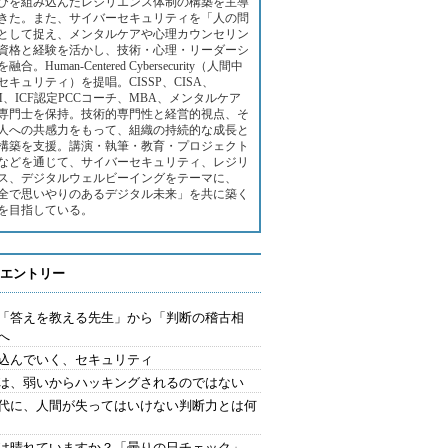
びを組み込んだレジリエンス体制の構築を主導
きた。また、サイバーセキュリティを「人の問
として捉え、メンタルケアや心理カウンセリン
資格と経験を活かし、技術・心理・リーダーシ
融合。Human-Centered Cybersecurity（人間中
セキュリティ）を提唱。CISSP、CISA、
SM、ICF認定PCCコーチ、MBA、メンタルケア
専門士を保持。技術的専門性と経営的視点、そ
人への共感力をもって、組織の持続的な成長と
構築を支援。講演・執筆・教育・プロジェクト
などを通じて、サイバーセキュリティ、レジリ
ス、デジタルウェルビーイングをテーマに、
全で思いやりのあるデジタル未来」を共に築く
を目指している。
エントリー
を「答えを教える先生」から「判断の稽古相
へ
込んでいく、セキュリティ
は、弱いからハッキングされるのではない
時代に、人間が失ってはいけない判断力とは何
は晴れていますか？「曇りの日チェック」