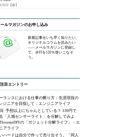
2026【春】：
メールマガジンのお申し込み
新着記事をいち早く知りたい、
オリジナルコラムを読みたい
――メールマガジンに登録し
て、＠ITを120％使いこなそ
う。
注目エントリー
ーランスにおける仕事の断り方：生涯現役の
エンジニアを目指して：エンジニアライフ
2回: 予想以上にちゃんとしている？ 330円で
る「人感センサーライト」を分解してみよ
ThousanDIYの「ガジェット分解ライフ」：エ
ニアライフ
いハードは自分で作って売り出そう。「同人