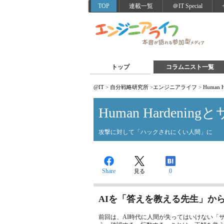
TOP
連載一覧
＠IT Special
トップ
コラムニスト一覧
@IT
>
自分戦略研究所
>
エンジニアライフ
>
Human
Human Hardeni
攻撃に対して「ハックされにくい人間」に
Share
0
見る
AIを「答えを教える先生」か
前回は、AI時代に人間が失ってはいけない「