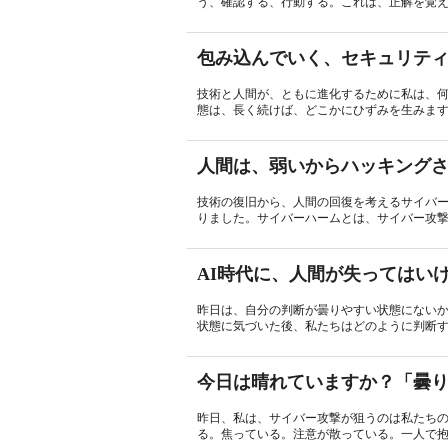
う、確認する、行動する。これは、正解を覚え
包み込んでいく、セキュリテ
技術と人間が、ともに進化するために私は、
態は、長く続けば、どこかにひずみを生みます
人間は、弱いからハッキング
技術の復旧から、人間の回復を考えるサイバ
りました。サイバーハームとは、サイバー攻撃
AI時代に、人間が失ってはい
昨日は、自分の判断が曇りやすい状態にない
状態に気づいた後、私たちはどのように判断すれ
今日は晴れていますか？「曇
昨日、私は、サイバー攻撃が狙うのは私たち
る。焦っている。注意が散っている。一人で抱