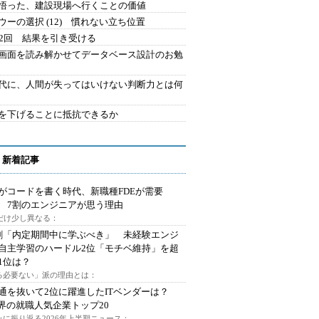
悟った、建設現場へ行くことの価値
ウーの選択 (12) 慣れない立ち位置
42回 結果を引き受ける
で画面を読み解かせてデータベース設計のお勉
時代に、人間が失ってはいけない判断力とは何
を下げることに抵抗できるか
 新着記事
Iがコードを書く時代、新職種FDEが需要
 7割のエンジニアが思う理由
代だけ少し異なる：
割「内定期間中に学ぶべき」 未経験エンジ
自主学習のハードル2位「モチベ維持」を超
1位は？
る必要ない」派の理由とは：
通を抜いて2位に躍進したITベンダーは？
業界の就職人気企業トップ20
みに振り返る2026年上半期ニュース：