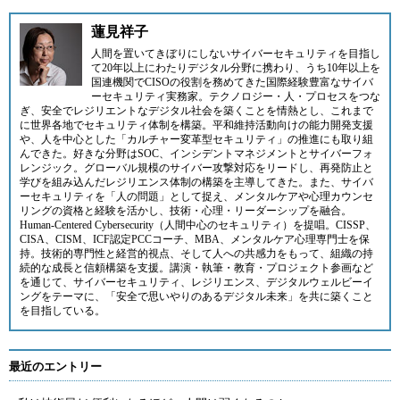
蓮見祥子
人間を置いてきぼりにしないサイバーセキュリティを目指し
て20年以上にわたりデジタル分野に携わり、うち10年以上を
国連機関でCISOの役割を務めてきた国際経験豊富なサイバ
ーセキュリティ実務家。テクノロジー・人・プロセスをつな
ぎ、安全でレジリエントなデジタル社会を築くことを情熱とし、これまで
に世界各地でセキュリティ体制を構築。平和維持活動向けの能力開発支援
や、人を中心とした「カルチャー変革型セキュリティ」の推進にも取り組
んできた。好きな分野はSOC、インシデントマネジメントとサイバーフォ
レンジック。グローバル規模のサイバー攻撃対応をリードし、再発防止と
学びを組み込んだレジリエンス体制の構築を主導してきた。また、サイバ
ーセキュリティを「人の問題」として捉え、メンタルケアや心理カウンセ
リングの資格と経験を活かし、技術・心理・リーダーシップを融合。
Human-Centered Cybersecurity（人間中心のセキュリティ）を提唱。CISSP、
CISA、CISM、ICF認定PCCコーチ、MBA、メンタルケア心理専門士を保
持。技術的専門性と経営的視点、そして人への共感力をもって、組織の持
続的な成長と信頼構築を支援。講演・執筆・教育・プロジェクト参画など
を通じて、サイバーセキュリティ、レジリエンス、デジタルウェルビーイ
ングをテーマに、「安全で思いやりのあるデジタル未来」を共に築くこと
を目指している。
最近のエントリー