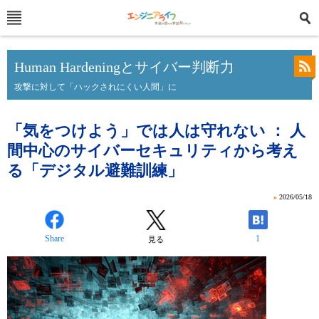
Human Hardeningとサイバー判断力
攻撃に対して「ハックされにくい人間」に
「気をつけよう」では人は守れない ： 人
間中心のサイバーセキュリティから考え
る「デジタル避難訓練」
»
2026/05/18
Share
1
見る