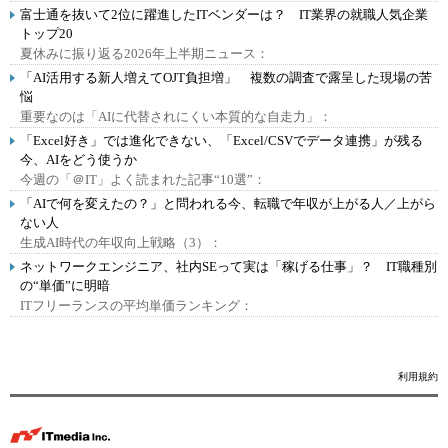
富士通を抜いて2位に躍進したITベンダーは？ IT業界の就職人気企業
トップ20
夏休みに振り返る2026年上半期ニュース：
「AI活用する新人増えてOJT負担増」 複数の調査で露呈した現場の苦
悩
重要なのは「AIに代替されにくい本質的な自走力」：
「Excel好き」では進化できない、「Excel/CSVでデータ連携」が残る
今、AIをどう使うか
今週の「＠IT」よく読まれた記事“10選”：
「AIで何を変えたの？」と問われる今、転職で年収が上がる人／上がら
ない人
生成AI時代の年収向上戦略（3）：
ネットワークエンジニア、社内SEって実は「稼げる仕事」？ IT職種別
の“単価”に明暗
ITフリーランスの平均単価ランキング：
利用規約