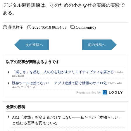
デジタル避難訓練は、そのための小さな社会実装の実験で
ある。
蓮見祥子
2026/05/18 06:54:53
Comment(0)
次の投稿へ
前の投稿へ
以下の記事が関連あるようです
「楽しさ」を感じ、人の心を動かすクリエイティビティを届ける
PR(den
tsu Japan)
既存ツールは捨てない！ アプリ連携で防ぐ情報のサイロ化
PR(ITmedia
エンタープライズ)
Recommended by
最新の投稿
AIは「攻撃」を変えるだけではない――私たちが「本物らしい」
と感じる基準も変えている