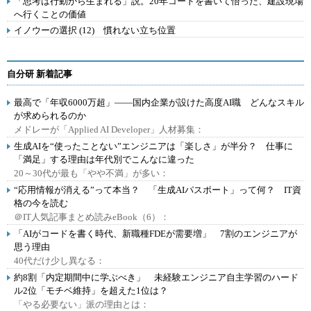
「思考は行動から生まれる」説。20年コードを書いて悟った、建設現場
へ行くことの価値
イノウーの選択 (12) 慣れない立ち位置
自分研 新着記事
最高で「年収6000万超」――国内企業が設けた高度AI職 どんなスキル
が求められるのか
メドレーが「Applied AI Developer」人材募集：
生成AIを“使ったことない”エンジニアは「楽しさ」が半分？ 仕事に
「満足」する理由は年代別でこんなに違った
20～30代が最も「やや不満」が多い：
“応用情報が消える”って本当？ 「生成AIパスポート」って何？ IT資
格の今を読む
＠IT人気記事まとめ読みeBook（6）：
「AIがコードを書く時代、新職種FDEが需要増」 7割のエンジニアが
思う理由
40代だけ少し異なる：
約8割「内定期間中に学ぶべき」 未経験エンジニア自主学習のハード
ル2位「モチベ維持」を超えた1位は？
「やる必要ない」派の理由とは：