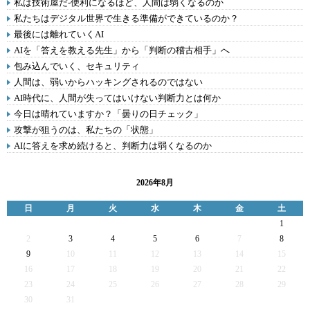
私は技術屋だ-便利になるほど、人間は弱くなるのか
私たちはデジタル世界で生きる準備ができているのか？
最後には離れていくAI
AIを「答えを教える先生」から「判断の稽古相手」へ
包み込んでいく、セキュリティ
人間は、弱いからハッキングされるのではない
AI時代に、人間が失ってはいけない判断力とは何か
今日は晴れていますか？「曇りの日チェック」
攻撃が狙うのは、私たちの「状態」
AIに答えを求め続けると、判断力は弱くなるのか
2026年8月
日
月
火
水
木
金
土
1
2
3
4
5
6
7
8
9
10
11
12
13
14
15
16
17
18
19
20
21
22
23
24
25
26
27
28
29
30
31