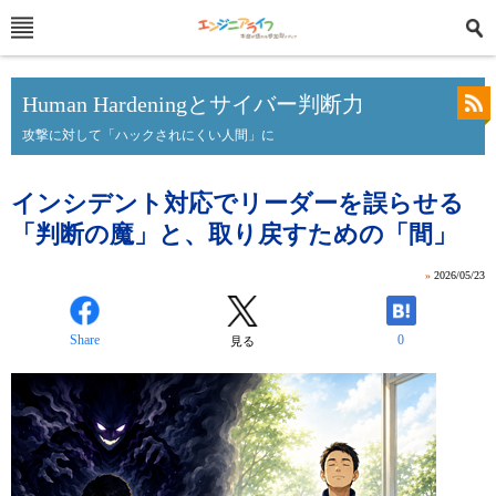
Human Hardeningとサイバー判断力
攻撃に対して「ハックされにくい人間」に
インシデント対応でリーダーを誤らせる
「判断の魔」と、取り戻すための「間」
»
2026/05/23
Share
0
見る