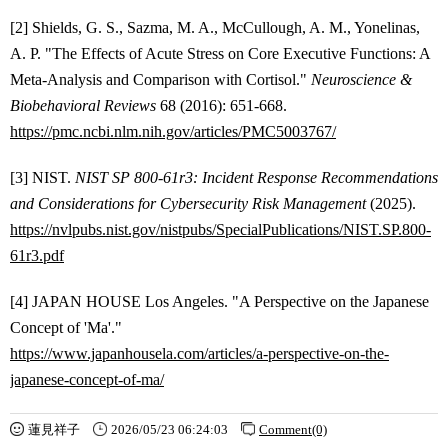
[2] Shields, G. S., Sazma, M. A., McCullough, A. M., Yonelinas,
A. P. "The Effects of Acute Stress on Core Executive Functions: A
Meta-Analysis and Comparison with Cortisol."
Neuroscience &
Biobehavioral Reviews
68 (2016): 651-668.
https://pmc.ncbi.nlm.nih.gov/articles/PMC5003767/
[3] NIST.
NIST SP 800-61r3: Incident Response Recommendations
and Considerations for Cybersecurity Risk Management
(2025).
https://nvlpubs.nist.gov/nistpubs/SpecialPublications/NIST.SP.800-
61r3.pdf
[4] JAPAN HOUSE Los Angeles. "A Perspective on the Japanese
Concept of 'Ma'."
https://www.japanhousela.com/articles/a-perspective-on-the-
japanese-concept-of-ma/
蓮見祥子
2026/05/23 06:24:03
Comment(0)