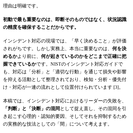
理由は明確です。
初動で最も重要なのは、即断そのものではなく、状況認識
の精度を確保することだからです。
インシデント対応の現場では、「早く決めること」が評価
されがちです。しかし実務上、本当に重要なのは、
何を決
めるか
より前に、
何が起きているのかをどこまで正確に把
握できているか
です。NISTのインシデント対応ガイドで
も、対応は「分析」と「適切な行動」を通じて損失や影響
を抑える活動として整理されており、検知・分析・優先付
け・対応が一連の流れとして位置付けられています [3]。
本稿では、インシデント対応におけるリーダーの失敗を、
「判断」と「決断」の混同
として捉え直し、その混同を引
き起こす心理的・認知的要因、そしてそれを抑制するため
の実務的な技法としての「間」について考えます。