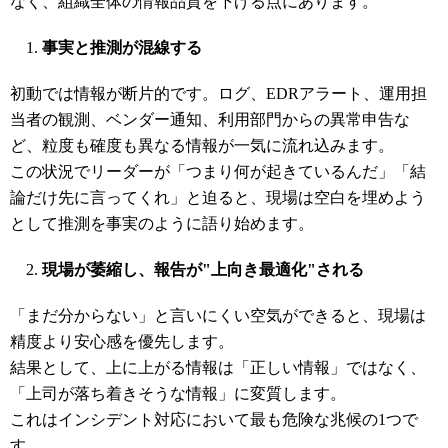
なく、組織全体の情報品質を下げる点にあります。
事実と推測が混線する
初動では情報が断片的です。ログ、EDRアラート、運用担
当者の観測、ベンダー通知、利用部門からの異常申告な
ど、粒度も確度も異なる情報が一気に流れ込みます。
この状況でリーダーが「つまり何が起きているんだ」「結
論だけ先に言ってくれ」と迫ると、現場は空白を埋めよう
として推測を事実のように語り始めます。
現場が萎縮し、報告が"
上向き最適化"
される
「まだ分からない」と言いにくい空気ができると、現場は
精度より安心感を優先します。
結果として、上に上がる情報は「正しい情報」ではなく、
「上司が落ち着きそうな情報」に変質します。
これはインシデント対応において最も危険な兆候の1つで
す。