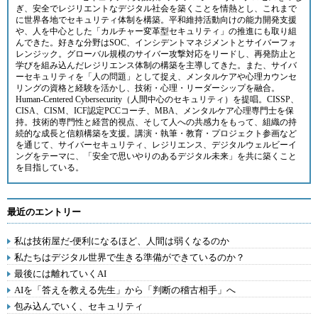
ぎ、安全でレジリエントなデジタル社会を築くことを情熱とし、これまで
に世界各地でセキュリティ体制を構築。平和維持活動向けの能力開発支援
や、人を中心とした「カルチャー変革型セキュリティ」の推進にも取り組
んできた。好きな分野はSOC、インシデントマネジメントとサイバーフォ
レンジック。グローバル規模のサイバー攻撃対応をリードし、再発防止と
学びを組み込んだレジリエンス体制の構築を主導してきた。また、サイバ
ーセキュリティを「人の問題」として捉え、メンタルケアや心理カウンセ
リングの資格と経験を活かし、技術・心理・リーダーシップを融合。
Human-Centered Cybersecurity（人間中心のセキュリティ）を提唱。CISSP、
CISA、CISM、ICF認定PCCコーチ、MBA、メンタルケア心理専門士を保
持。技術的専門性と経営的視点、そして人への共感力をもって、組織の持
続的な成長と信頼構築を支援。講演・執筆・教育・プロジェクト参画など
を通じて、サイバーセキュリティ、レジリエンス、デジタルウェルビーイ
ングをテーマに、「安全で思いやりのあるデジタル未来」を共に築くこと
を目指している。
最近のエントリー
私は技術屋だ-便利になるほど、人間は弱くなるのか
私たちはデジタル世界で生きる準備ができているのか？
最後には離れていくAI
AIを「答えを教える先生」から「判断の稽古相手」へ
包み込んでいく、セキュリティ