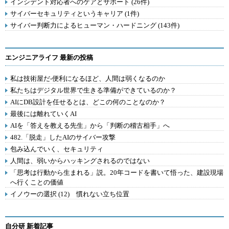
インシデント対応者へのケアとサポート (26件)
サイバーセキュリティというキャリア (1件)
サイバー判断力によるヒューマン・ハードニング (143件)
エンジニアライフ 最新の投稿
私は技術屋だ-便利になるほど、人間は弱くなるのか
私たちはデジタル世界で生きる準備ができているのか？
AIにDB設計を任せるとは、どこの何のことなのか？
最後には離れていくAI
AIを「答えを教える先生」から「判断の稽古相手」へ
482.「脱走」したAIのサイバー攻撃
包み込んでいく、セキュリティ
人間は、弱いからハッキングされるのではない
「思考は行動から生まれる」説。20年コードを書いて悟った、建設現場
へ行くことの価値
イノウーの選択 (12) 慣れない立ち位置
自分研 新着記事