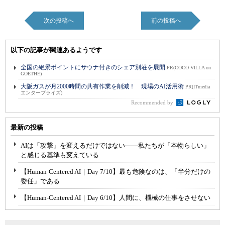
次の投稿へ
前の投稿へ
以下の記事が関連あるようです
全国の絶景ポイントにサウナ付きのシェア別荘を展開
PR(COCO VILLA on
GOETHE)
大阪ガスが月2000時間の共有作業を削減！ 現場のAI活用術
PR(ITmedia
エンタープライズ)
Recommended by
最新の投稿
AIは「攻撃」を変えるだけではない――私たちが「本物らしい」
と感じる基準も変えている
【Human-Centered AI｜Day 7/10】最も危険なのは、「半分だけの
委任」である
【Human-Centered AI｜Day 6/10】人間に、機械の仕事をさせない