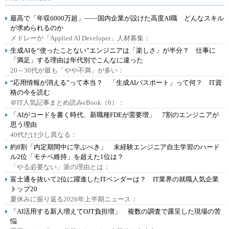
最高で「年収6000万超」――国内企業が設けた高度AI職 どんなスキル
が求められるのか
メドレーが「Applied AI Developer」人材募集：
生成AIを“使ったことない”エンジニアは「楽しさ」が半分？ 仕事に
「満足」する理由は年代別でこんなに違った
20～30代が最も「やや不満」が多い：
“応用情報が消える”って本当？ 「生成AIパスポート」って何？ IT資
格の今を読む
＠IT人気記事まとめ読みeBook（6）：
「AIがコードを書く時代、新職種FDEが需要増」 7割のエンジニアが
思う理由
40代だけ少し異なる：
約8割「内定期間中に学ぶべき」 未経験エンジニア自主学習のハード
ル2位「モチベ維持」を超えた1位は？
「やる必要ない」派の理由とは：
富士通を抜いて2位に躍進したITベンダーは？ IT業界の就職人気企業
トップ20
夏休みに振り返る2026年上半期ニュース：
「AI活用する新人増えてOJT負担増」 複数の調査で露呈した現場の苦
悩