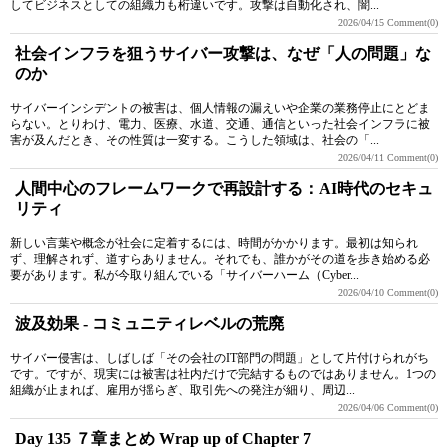
してビジネスとしての組織力も桁違いです。攻撃は自動化され、闇...
2026/04/15
Comment(0)
社会インフラを狙うサイバー攻撃は、なぜ「人の問題」な
のか
サイバーインシデントの被害は、個人情報の漏えいや企業の業務停止にとどま
らない。とりわけ、電力、医療、水道、交通、通信といった社会インフラに被
害が及んだとき、その性質は一変する。こうした領域は、社会の「...
2026/04/11
Comment(0)
人間中心のフレームワークで再設計する：AI時代のセキュ
リティ
新しい言葉や概念が社会に定着するには、時間がかかります。最初は知られ
ず、理解されず、道すらありません。それでも、誰かがその道を歩き始める必
要があります。私が今取り組んでいる「サイバーハーム（Cyber...
2026/04/10
Comment(0)
波及効果 - コミュニティレベルの荒廃
サイバー侵害は、しばしば「その会社のIT部門の問題」として片付けられがち
です。ですが、現実には被害は社内だけで完結するものではありません。1つの
組織が止まれば、雇用が揺らぎ、取引先への発注が細り、周辺...
2026/04/06
Comment(0)
Day 135 ７章まとめ Wrap up of Chapter 7