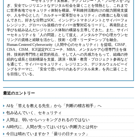
ーセキュリティ実務家。テクノロジー・人・プロセスをつな
ぎ、安全でレジリエントなデジタル社会を築くことを情熱とし、これまで
に世界各地でセキュリティ体制を構築。平和維持活動向けの能力開発支援
や、人を中心とした「カルチャー変革型セキュリティ」の推進にも取り組
んできた。好きな分野はSOC、インシデントマネジメントとサイバーフォ
レンジック。グローバル規模のサイバー攻撃対応をリードし、再発防止と
学びを組み込んだレジリエンス体制の構築を主導してきた。また、サイバ
ーセキュリティを「人の問題」として捉え、メンタルケアや心理カウンセ
リングの資格と経験を活かし、技術・心理・リーダーシップを融合。
Human-Centered Cybersecurity（人間中心のセキュリティ）を提唱。CISSP、
CISA、CISM、ICF認定PCCコーチ、MBA、メンタルケア心理専門士を保
持。技術的専門性と経営的視点、そして人への共感力をもって、組織の持
続的な成長と信頼構築を支援。講演・執筆・教育・プロジェクト参画など
を通じて、サイバーセキュリティ、レジリエンス、デジタルウェルビーイ
ングをテーマに、「安全で思いやりのあるデジタル未来」を共に築くこと
を目指している。
最近のエントリー
AIを「答えを教える先生」から「判断の稽古相手」へ
包み込んでいく、セキュリティ
人間は、弱いからハッキングされるのではない
AI時代に、人間が失ってはいけない判断力とは何か
今日は晴れていますか？「曇りの日チェック」