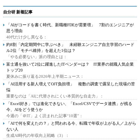
自分研 新着記事
「AIがコードを書く時代、新職種FDEが需要増」 7割のエンジニアが
思う理由
40代だけ少し異なる：
約8割「内定期間中に学ぶべき」 未経験エンジニア自主学習のハード
ル2位「モチベ維持」を超えた1位は？
「やる必要ない」派の理由とは：
富士通を抜いて2位に躍進したITベンダーは？ IT業界の就職人気企業
トップ20
夏休みに振り返る2026年上半期ニュース：
「AI活用する新人増えてOJT負担増」 複数の調査で露呈した現場の苦
悩
重要なのは「AIに代替されにくい本質的な自走力」：
「Excel好き」では進化できない、「Excel/CSVでデータ連携」が残る
今、AIをどう使うか
今週の「＠IT」よく読まれた記事“10選”：
「AIで何を変えたの？」と問われる今、転職で年収が上がる人／上がら
ない人
生成AI時代の年収向上戦略（3）：