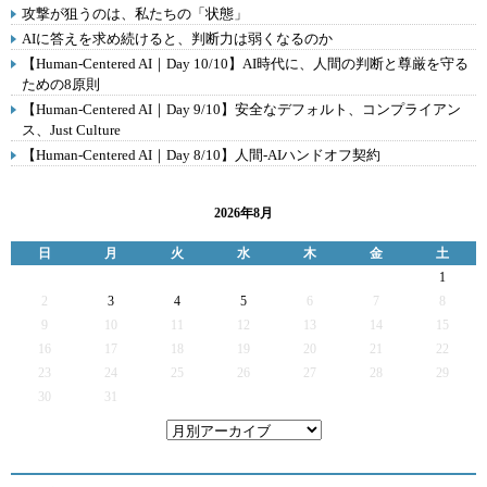
攻撃が狙うのは、私たちの「状態」
AIに答えを求め続けると、判断力は弱くなるのか
【Human-Centered AI｜Day 10/10】AI時代に、人間の判断と尊厳を守る
ための8原則
【Human-Centered AI｜Day 9/10】安全なデフォルト、コンプライアン
ス、Just Culture
【Human-Centered AI｜Day 8/10】人間-AIハンドオフ契約
2026年8月
日
月
火
水
木
金
土
1
2
3
4
5
6
7
8
9
10
11
12
13
14
15
16
17
18
19
20
21
22
23
24
25
26
27
28
29
30
31