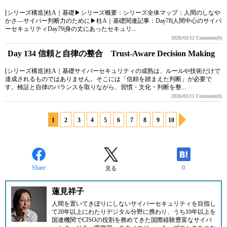
[シリーズ構造]柱A｜基礎▶シリーズ概要：シリーズ全体マップ：人間のしなや
かさ―サイバー判断力のために▶柱A｜基礎関連記事：Day78|人間中心のサイバ
ーセキュリティDay79|身の丈にあったセキュリ...
2026/03/12
Comment(0)
Day 134 信頼と自律の整合 Trust-Aware Decision Making
[シリーズ構造]柱A｜基礎サイバーセキュリティの成熟は、ルールや技術だけで
達成されるものではありません。そこには「信頼を踏まえた判断」が必要で
す。検証と自律のバランスを取りながら、習慣・文化・判断を整...
2026/03/11
Comment(0)
1
2
3
4
5
6
7
8
9
10
Share
0
見る
蓮見祥子
人間を置いてきぼりにしないサイバーセキュリティを目指し
て20年以上にわたりデジタル分野に携わり、うち10年以上を
国連機関でCISOの役割を務めてきた国際経験豊富なサイバ