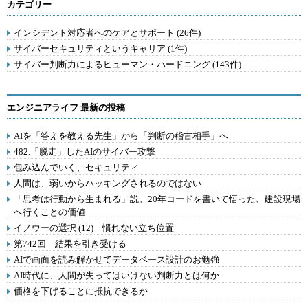
カテゴリー
インシデント対応者へのケアとサポート (26件)
サイバーセキュリティというキャリア (1件)
サイバー判断力によるヒューマン・ハードニング (143件)
エンジニアライフ 最新の投稿
AIを「答えを教える先生」から「判断の稽古相手」へ
482.「脱走」したAIのサイバー攻撃
包み込んでいく、セキュリティ
人間は、弱いからハッキングされるのではない
「思考は行動から生まれる」説。20年コードを書いて悟った、建設現場
へ行くことの価値
イノウーの選択 (12) 慣れない立ち位置
第742回 結果を引き受ける
AIで画面を読み解かせてデータベース設計のお勉強
AI時代に、人間が失ってはいけない判断力とは何か
価格を下げることに抵抗できるか