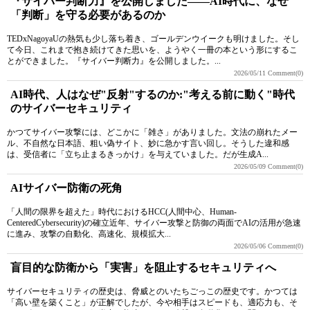
『サイバー判断力』を公開しました――AI時代に、なぜ
「判断」を守る必要があるのか
TEDxNagoyaUの熱気も少し落ち着き、ゴールデンウイークも明けました。そし
て今日、これまで抱き続けてきた思いを、ようやく一冊の本という形にするこ
とができました。『サイバー判断力』を公開しました。...
2026/05/11
Comment(0)
AI時代、人はなぜ"反射"するのか:"考える前に動く"時代
のサイバーセキュリティ
かつてサイバー攻撃には、どこかに「雑さ」がありました。文法の崩れたメー
ル、不自然な日本語、粗い偽サイト、妙に急かす言い回し。そうした違和感
は、受信者に「立ち止まるきっかけ」を与えていました。だが生成A...
2026/05/09
Comment(0)
AIサイバー防衛の死角
「人間の限界を超えた」時代におけるHCC(人間中心、Human-
CenteredCybersecurity)の確立近年、サイバー攻撃と防御の両面でAIの活用が急速
に進み、攻撃の自動化、高速化、規模拡大...
2026/05/06
Comment(0)
盲目的な防衛から「実害」を阻止するセキュリティへ
サイバーセキュリティの歴史は、脅威とのいたちごっこの歴史です。かつては
「高い壁を築くこと」が正解でしたが、今や相手はスピードも、適応力も、そ