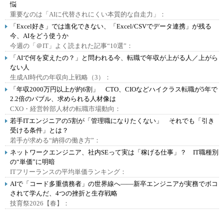
悩
重要なのは「AIに代替されにくい本質的な自走力」：
「Excel好き」では進化できない、「Excel/CSVでデータ連携」が残る
今、AIをどう使うか
今週の「＠IT」よく読まれた記事“10選”：
「AIで何を変えたの？」と問われる今、転職で年収が上がる人／上がら
ない人
生成AI時代の年収向上戦略（3）：
「年収2000万円以上が約6割」 CTO、CIOなどハイクラス転職が5年で
2.2倍のバブル、求められる人材像は
CXO・経営幹部人材の転職市場動向：
若手ITエンジニアの5割が「管理職になりたくない」 それでも「引き
受ける条件」とは？
若手が求める“納得の働き方”：
ネットワークエンジニア、社内SEって実は「稼げる仕事」？ IT職種別
の“単価”に明暗
ITフリーランスの平均単価ランキング：
AIで「コード多重債務者」の世界線へ――新卒エンジニアが実務でボコ
されて学んだ、4つの挫折と生存戦略
技育祭2026【春】：