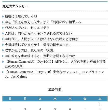
最近のエントリー
最後には離れていくAI
AIを「答えを教える先生」から「判断の稽古相手」へ
包み込んでいく、セキュリティ
人間は、弱いからハッキングされるのではない
AI時代に、人間が失ってはいけない判断力とは何か
今日は晴れていますか？「曇りの日チェック」
攻撃が狙うのは、私たちの「状態」
AIに答えを求め続けると、判断力は弱くなるのか
【Human-Centered AI｜Day 10/10】AI時代に、人間の判断と尊厳を守る
ための8原則
【Human-Centered AI｜Day 9/10】安全なデフォルト、コンプライアン
ス、Just Culture
2026年8月
日
月
火
水
木
金
土
1
2
3
4
5
6
7
8