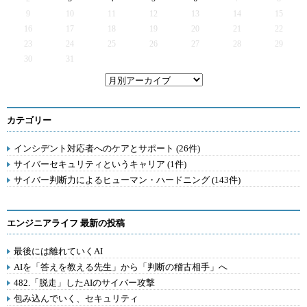
9
10
11
12
13
14
15
16
17
18
19
20
21
22
23
24
25
26
27
28
29
30
31
カテゴリー
インシデント対応者へのケアとサポート (26件)
サイバーセキュリティというキャリア (1件)
サイバー判断力によるヒューマン・ハードニング (143件)
エンジニアライフ 最新の投稿
最後には離れていくAI
AIを「答えを教える先生」から「判断の稽古相手」へ
482.「脱走」したAIのサイバー攻撃
包み込んでいく、セキュリティ