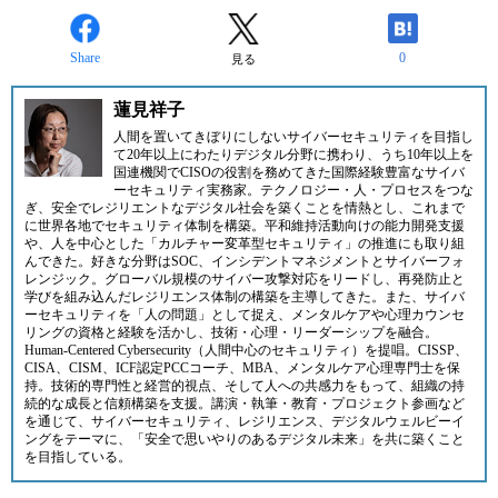
Share
0
見る
蓮見祥子
人間を置いてきぼりにしないサイバーセキュリティを目指し
て20年以上にわたりデジタル分野に携わり、うち10年以上を
国連機関でCISOの役割を務めてきた国際経験豊富なサイバ
ーセキュリティ実務家。テクノロジー・人・プロセスをつな
ぎ、安全でレジリエントなデジタル社会を築くことを情熱とし、これまで
に世界各地でセキュリティ体制を構築。平和維持活動向けの能力開発支援
や、人を中心とした「カルチャー変革型セキュリティ」の推進にも取り組
んできた。好きな分野はSOC、インシデントマネジメントとサイバーフォ
レンジック。グローバル規模のサイバー攻撃対応をリードし、再発防止と
学びを組み込んだレジリエンス体制の構築を主導してきた。また、サイバ
ーセキュリティを「人の問題」として捉え、メンタルケアや心理カウンセ
リングの資格と経験を活かし、技術・心理・リーダーシップを融合。
Human-Centered Cybersecurity（人間中心のセキュリティ）を提唱。CISSP、
CISA、CISM、ICF認定PCCコーチ、MBA、メンタルケア心理専門士を保
持。技術的専門性と経営的視点、そして人への共感力をもって、組織の持
続的な成長と信頼構築を支援。講演・執筆・教育・プロジェクト参画など
を通じて、サイバーセキュリティ、レジリエンス、デジタルウェルビーイ
ングをテーマに、「安全で思いやりのあるデジタル未来」を共に築くこと
を目指している。