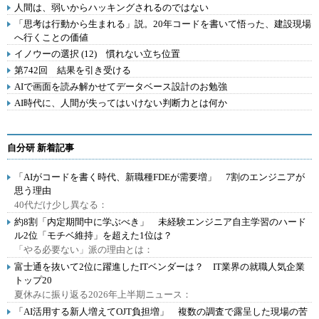
人間は、弱いからハッキングされるのではない
「思考は行動から生まれる」説。20年コードを書いて悟った、建設現場
へ行くことの価値
イノウーの選択 (12) 慣れない立ち位置
第742回 結果を引き受ける
AIで画面を読み解かせてデータベース設計のお勉強
AI時代に、人間が失ってはいけない判断力とは何か
自分研 新着記事
「AIがコードを書く時代、新職種FDEが需要増」 7割のエンジニアが
思う理由
40代だけ少し異なる：
約8割「内定期間中に学ぶべき」 未経験エンジニア自主学習のハード
ル2位「モチベ維持」を超えた1位は？
「やる必要ない」派の理由とは：
富士通を抜いて2位に躍進したITベンダーは？ IT業界の就職人気企業
トップ20
夏休みに振り返る2026年上半期ニュース：
「AI活用する新人増えてOJT負担増」 複数の調査で露呈した現場の苦