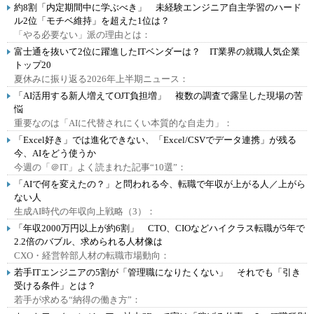
約8割「内定期間中に学ぶべき」 未経験エンジニア自主学習のハード
ル2位「モチベ維持」を超えた1位は？
「やる必要ない」派の理由とは：
富士通を抜いて2位に躍進したITベンダーは？ IT業界の就職人気企業
トップ20
夏休みに振り返る2026年上半期ニュース：
「AI活用する新人増えてOJT負担増」 複数の調査で露呈した現場の苦
悩
重要なのは「AIに代替されにくい本質的な自走力」：
「Excel好き」では進化できない、「Excel/CSVでデータ連携」が残る
今、AIをどう使うか
今週の「＠IT」よく読まれた記事“10選”：
「AIで何を変えたの？」と問われる今、転職で年収が上がる人／上がら
ない人
生成AI時代の年収向上戦略（3）：
「年収2000万円以上が約6割」 CTO、CIOなどハイクラス転職が5年で
2.2倍のバブル、求められる人材像は
CXO・経営幹部人材の転職市場動向：
若手ITエンジニアの5割が「管理職になりたくない」 それでも「引き
受ける条件」とは？
若手が求める“納得の働き方”：