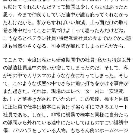
も助けてくれないんだ？って疑問は少しくらいはあったと
思う。今まで仲良くしていた連中が誰も庇ってくれなかっ
たわけだから。私からすればいい加減、上っ面だけの取り
巻き連中だってことに気づけよ！って思ったんだけどね。
こうなるとベテラン社員+特定派遣社員の今までのでかい態
度も当然小さくなる。司令塔が崩れてしまったんだから。
てことで、今度は私たち研修期間中の社員+私たち特定以外
の派遣社員連中の勢いが増してしまったのだ。そして、私
がその中でカリスマのような存在になってしまった。そし
て、このような状態の中でさらに追い打ちをかける事件が
また起きた。それは、現場のエレベーター内に「安達死
ね！」と落書きがされていたのだ。この安達、橋本と同様
に正社員で仕事は橋本にも負けず劣らずにできるエリート
社員である。しかし、非常に横暴で橋本と同様に自分たち
の派閥から外れている連中にたいしてはものすごい誹謗中
傷、パワハラをしている人物。もちろん例のホームページ