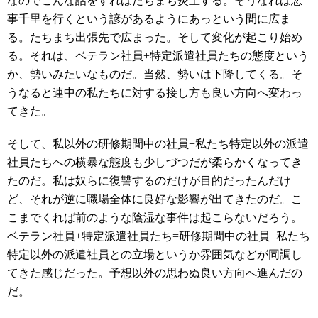
なのでこんな話をすればたちまち炎上する。そうなれば悪
事千里を行くという諺があるようにあっという間に広ま
る。たちまち出張先で広まった。そして変化が起こり始め
る。それは、ベテラン社員+特定派遣社員たちの態度という
か、勢いみたいなものだ。当然、勢いは下降してくる。そ
うなると連中の私たちに対する接し方も良い方向へ変わっ
てきた。
そして、私以外の研修期間中の社員+私たち特定以外の派遣
社員たちへの横暴な態度も少しづつだが柔らかくなってき
たのだ。私は奴らに復讐するのだけが目的だったんだけ
ど、それが逆に職場全体に良好な影響が出てきたのだ。こ
こまでくれば前のような陰湿な事件は起こらないだろう。
ベテラン社員+特定派遣社員たち=研修期間中の社員+私たち
特定以外の派遣社員との立場というか雰囲気などが同調し
てきた感じだった。予想以外の思わぬ良い方向へ進んだの
だ。