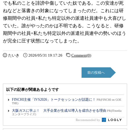
でも私のことを誹謗中傷していた奴である。この安達が死
ねなどと落書きの対象になってしまったのだ。これには研
修期間中の社員+私たち特定以外の派遣社員連中も大喜びし
ていた。誰がやったのかは不明である。こうなると、研修
期間中の社員+私たち特定以外の派遣社員連中の勢いのほう
が完全に圧す状態になってしまった。
たいき
2026/05/31 19:17:26
Comment(0)
前の投稿へ
以下の記事が関連あるようです
FINCHI主催「IVS2026」トークセッションが話題に！
PR(FINCHI on GOE
THE)
大阪ガスに学ぶ！ 大手企業が生成AI導入を成功させる理由
PR(ITmedia
エンタープライズ)
Recommended by