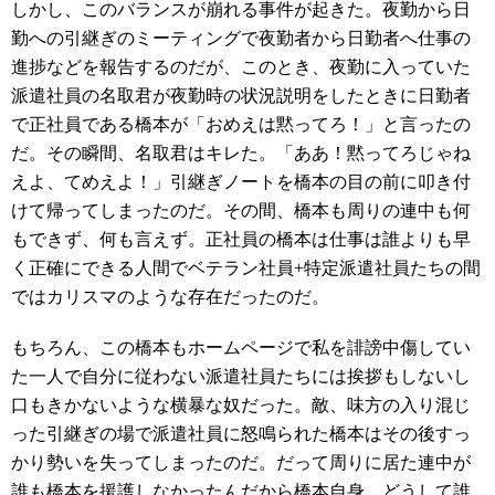
しかし、このバランスが崩れる事件が起きた。夜勤から日
勤への引継ぎのミーティングで夜勤者から日勤者へ仕事の
進捗などを報告するのだが、このとき、夜勤に入っていた
派遣社員の名取君が夜勤時の状況説明をしたときに日勤者
で正社員である橋本が「おめえは黙ってろ！」と言ったの
だ。その瞬間、名取君はキレた。「ああ！黙ってろじゃね
えよ、てめえよ！」引継ぎノートを橋本の目の前に叩き付
けて帰ってしまったのだ。その間、橋本も周りの連中も何
もできず、何も言えず。正社員の橋本は仕事は誰よりも早
く正確にできる人間でベテラン社員+特定派遣社員たちの間
ではカリスマのような存在だったのだ。
もちろん、この橋本もホームページで私を誹謗中傷してい
た一人で自分に従わない派遣社員たちには挨拶もしないし
口もきかないような横暴な奴だった。敵、味方の入り混じ
った引継ぎの場で派遣社員に怒鳴られた橋本はその後すっ
かり勢いを失ってしまったのだ。だって周りに居た連中が
誰も橋本を援護しなかったんだから橋本自身、どうして誰