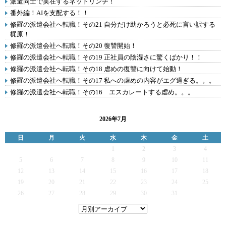
派遣同士で実在するネットリンチ！
番外編！AIを支配する！！
修羅の派遣会社へ転職！その21 自分だけ助かろうと必死に言い訳する
梶原！
修羅の派遣会社へ転職！その20 復讐開始！
修羅の派遣会社へ転職！その19 正社員の陰湿さに驚くばかり！！
修羅の派遣会社へ転職！その18 虐めの復讐に向けて始動！
修羅の派遣会社へ転職！その17 私への虐めの内容がエグ過ぎる。。。
修羅の派遣会社へ転職！その16 エスカレートする虐め。。。
2026年7月
日
月
火
水
木
金
土
1
2
3
4
5
6
7
8
9
10
11
12
13
14
15
16
17
18
19
20
21
22
23
24
25
26
27
28
29
30
31