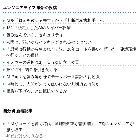
エンジニアライフ 最新の投稿
AIを「答えを教える先生」から「判断の稽古相手」へ
482.「脱走」したAIのサイバー攻撃
包み込んでいく、セキュリティ
人間は、弱いからハッキングされるのではない
「思考は行動から生まれる」説。20年コードを書いて悟った、建設現場
へ行くことの価値
イノウーの選択 (12) 慣れない立ち位置
第742回 結果を引き受ける
AIで画面を読み解かせてデータベース設計のお勉強
AI時代に、人間が失ってはいけない判断力とは何か
価格を下げることに抵抗できるか
自分研 新着記事
「AIがコードを書く時代、新職種FDEが需要増」 7割のエンジニアが
思う理由
40代だけ少し異なる：