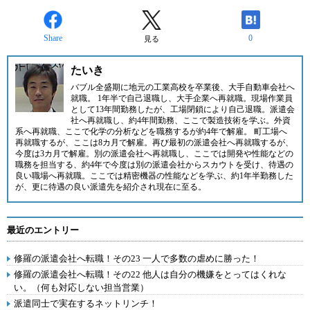
Share
0
見る
たいき
バブル全盛期に地元の工業高校を卒業後、大手自動車会社へ
就職。 1年半で自己退職し、大手企業へ再就職。現場作業員
として13年間勤務したが、工場閉鎖により自己退職。派遣会
社へ再就職し、約4年間勤務、ここで製造技術を学ぶ。外資
系へ再就職、ここで化学の分析などを職務するが約4年で解雇。 町工場へ
再就職するが、ここは8カ月で解雇。再び最初の派遣会社へ再就職するが、
今度は3カ月で解雇。別の派遣会社へ再就職し、ここでは開発や性能などの
職務を担当する、約4年で今度は別の派遣会社からスカウトを受け、待遇の
良い職場へ再就職。ここでは精密機器の性能などを学ぶ、約1年半勤務した
が、更に待遇の良い派遣先を紹介され現在に至る。
最近のエントリー
修羅の派遣会社へ転職！その23 一人で多数の虐めに勝った！
修羅の派遣会社へ転職！その22 他人は自分の機嫌をとってはくれな
い。（何も対応しない担当営業）
派遣同士で実在するネットリンチ！