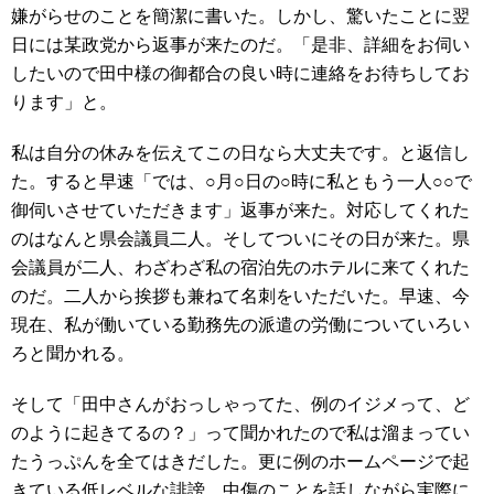
嫌がらせのことを簡潔に書いた。しかし、驚いたことに翌
日には某政党から返事が来たのだ。「是非、詳細をお伺い
したいので田中様の御都合の良い時に連絡をお待ちしてお
ります」と。
私は自分の休みを伝えてこの日なら大丈夫です。と返信し
た。すると早速「では、○月○日の○時に私ともう一人○○で
御伺いさせていただきます」返事が来た。対応してくれた
のはなんと県会議員二人。そしてついにその日が来た。県
会議員が二人、わざわざ私の宿泊先のホテルに来てくれた
のだ。二人から挨拶も兼ねて名刺をいただいた。早速、今
現在、私が働いている勤務先の派遣の労働についていろい
ろと聞かれる。
そして「田中さんがおっしゃってた、例のイジメって、ど
のように起きてるの？」って聞かれたので私は溜まってい
たうっぷんを全てはきだした。更に例のホームページで起
きている低レベルな誹謗、中傷のことを話しながら実際に