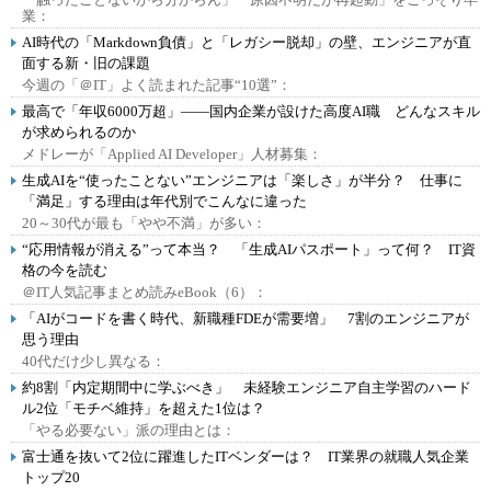
業：
AI時代の「Markdown負債」と「レガシー脱却」の壁、エンジニアが直
面する新・旧の課題
今週の「＠IT」よく読まれた記事“10選”：
最高で「年収6000万超」――国内企業が設けた高度AI職 どんなスキル
が求められるのか
メドレーが「Applied AI Developer」人材募集：
生成AIを“使ったことない”エンジニアは「楽しさ」が半分？ 仕事に
「満足」する理由は年代別でこんなに違った
20～30代が最も「やや不満」が多い：
“応用情報が消える”って本当？ 「生成AIパスポート」って何？ IT資
格の今を読む
＠IT人気記事まとめ読みeBook（6）：
「AIがコードを書く時代、新職種FDEが需要増」 7割のエンジニアが
思う理由
40代だけ少し異なる：
約8割「内定期間中に学ぶべき」 未経験エンジニア自主学習のハード
ル2位「モチベ維持」を超えた1位は？
「やる必要ない」派の理由とは：
富士通を抜いて2位に躍進したITベンダーは？ IT業界の就職人気企業
トップ20