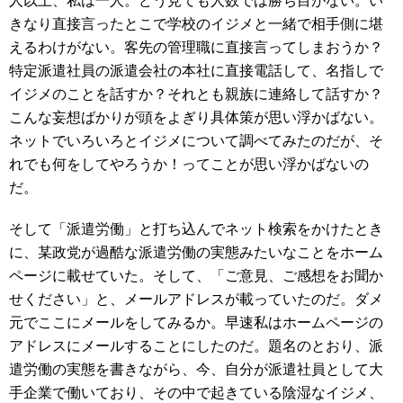
人以上、私は一人。どう見ても人数では勝ち目がない。い
きなり直接言ったとこで学校のイジメと一緒で相手側に堪
えるわけがない。客先の管理職に直接言ってしまおうか？
特定派遣社員の派遣会社の本社に直接電話して、名指しで
イジメのことを話すか？それとも親族に連絡して話すか？
こんな妄想ばかりが頭をよぎり具体策が思い浮かばない。
ネットでいろいろとイジメについて調べてみたのだが、そ
れでも何をしてやろうか！ってことが思い浮かばないの
だ。
そして「派遣労働」と打ち込んでネット検索をかけたとき
に、某政党が過酷な派遣労働の実態みたいなことをホーム
ページに載せていた。そして、「ご意見、ご感想をお聞か
せください」と、メールアドレスが載っていたのだ。ダメ
元でここにメールをしてみるか。早速私はホームページの
アドレスにメールすることにしたのだ。題名のとおり、派
遣労働の実態を書きながら、今、自分が派遣社員として大
手企業で働いており、その中で起きている陰湿なイジメ、