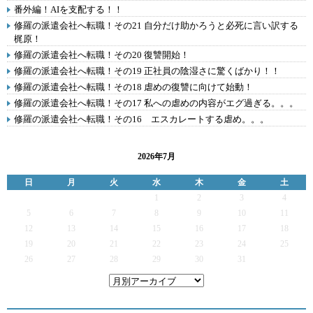
番外編！AIを支配する！！
修羅の派遣会社へ転職！その21 自分だけ助かろうと必死に言い訳する
梶原！
修羅の派遣会社へ転職！その20 復讐開始！
修羅の派遣会社へ転職！その19 正社員の陰湿さに驚くばかり！！
修羅の派遣会社へ転職！その18 虐めの復讐に向けて始動！
修羅の派遣会社へ転職！その17 私への虐めの内容がエグ過ぎる。。。
修羅の派遣会社へ転職！その16 エスカレートする虐め。。。
2026年7月
日
月
火
水
木
金
土
1
2
3
4
5
6
7
8
9
10
11
12
13
14
15
16
17
18
19
20
21
22
23
24
25
26
27
28
29
30
31