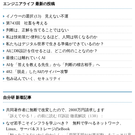
エンジニアライフ 最新の投稿
イノウーの選択 (13) 見えない不運
第743回 社畜を考える
判断は、正解を当てることではない
私は技術屋だ-便利になるほど、人間は弱くなるのか
私たちはデジタル世界で生きる準備ができているのか？
AIにDB設計を任せるとは、どこの何のことなのか？
最後には離れていくAI
AIを「答えを教える先生」から「判断の稽古相手」へ
482.「脱走」したAIのサイバー攻撃
包み込んでいく、セキュリティ
自分研 新着記事
共同著作者に無断で改変したので、2800万円請求します
「訴えてやる！」の前に読む IT訴訟 徹底解説（138）：
なぜ若手こそインフラを学ぶべき？ 無料で学べるネットワーク、
Linux、サーバ＆ストレージのeBook
「触ったことないから分からん」「原因不明だが再起動」をこっそり卒