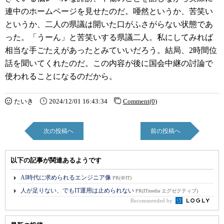
連中のホームページを見せたのだ。唖然というか、苦笑い
というか、二人の県議は開いた口がふさがらない状態であ
った。「うーん」と苦笑いする県議二人。私にしてみれば
相当な手ごたえがあったとみていいだろう。結局、2時間位
話を聞いてくれたのだ。この内容が後に国会中継の討論で
使われることになるのだから。
たいき
2024/12/01 16:43:34
Comment(0)
次の投稿へ
前の投稿へ
以下の記事が関連あるようです
AI時代に求められるエンジニア像
PR(＠IT)
人が足りない、でもIT運用は止められない
PR(ITmedia エグゼクティブ)
Recommended by