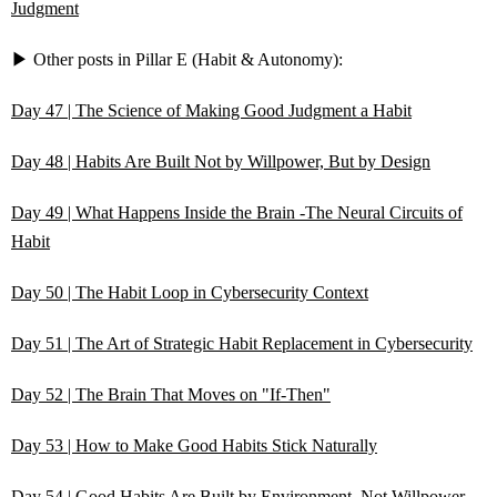
Judgment
▶ Other posts in Pillar E (Habit & Autonomy):
Day 47 | The Science of Making Good Judgment a Habit
Day 48 | Habits Are Built Not by Willpower, But by Design
Day 49 | What Happens Inside the Brain -The Neural Circuits of
Habit
Day 50 | The Habit Loop in Cybersecurity Context
Day 51 | The Art of Strategic Habit Replacement in Cybersecurity
Day 52 | The Brain That Moves on "If-Then"
Day 53 | How to Make Good Habits Stick Naturally
Day 54 | Good Habits Are Built by Environment, Not Willpower