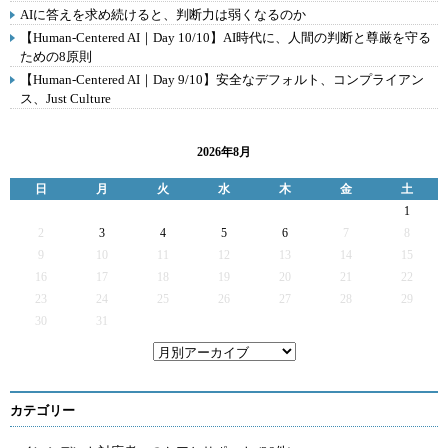
AIに答えを求め続けると、判断力は弱くなるのか
【Human-Centered AI｜Day 10/10】AI時代に、人間の判断と尊厳を守る
ための8原則
【Human-Centered AI｜Day 9/10】安全なデフォルト、コンプライアン
ス、Just Culture
2026年8月
日
月
火
水
木
金
土
1
2
3
4
5
6
7
8
9
10
11
12
13
14
15
16
17
18
19
20
21
22
23
24
25
26
27
28
29
30
31
カテゴリー