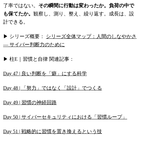
了率ではない。
その瞬間に行動は変わったか。負荷の中で
も保てたか。
観察し、測り、整え、繰り返す。成長は、設
計できる。
▶ シリーズ概要：
シリーズ全体マップ：人間のしなやかさ
― サイバー判断力のために
▶ 柱E｜習慣と自律 関連記事：
Day 47 | 良い判断を「癖」にする科学
Day 48 | 「努力」ではなく「設計」でつくる
Day 49 | 習慣の神経回路
Day 50 | サイバーセキュリティにおける「習慣ループ」
Day 51 | 戦略的に習慣を置き換えるという技