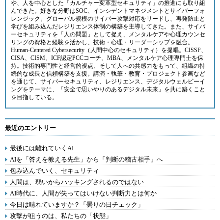
や、人を中心とした「カルチャー変革型セキュリティ」の推進にも取り組
んできた。好きな分野はSOC、インシデントマネジメントとサイバーフォ
レンジック。グローバル規模のサイバー攻撃対応をリードし、再発防止と
学びを組み込んだレジリエンス体制の構築を主導してきた。また、サイバ
ーセキュリティを「人の問題」として捉え、メンタルケアや心理カウンセ
リングの資格と経験を活かし、技術・心理・リーダーシップを融合。
Human-Centered Cybersecurity（人間中心のセキュリティ）を提唱。CISSP、
CISA、CISM、ICF認定PCCコーチ、MBA、メンタルケア心理専門士を保
持。技術的専門性と経営的視点、そして人への共感力をもって、組織の持
続的な成長と信頼構築を支援。講演・執筆・教育・プロジェクト参画など
を通じて、サイバーセキュリティ、レジリエンス、デジタルウェルビーイ
ングをテーマに、「安全で思いやりのあるデジタル未来」を共に築くこと
を目指している。
最近のエントリー
最後には離れていくAI
AIを「答えを教える先生」から「判断の稽古相手」へ
包み込んでいく、セキュリティ
人間は、弱いからハッキングされるのではない
AI時代に、人間が失ってはいけない判断力とは何か
今日は晴れていますか？「曇りの日チェック」
攻撃が狙うのは、私たちの「状態」