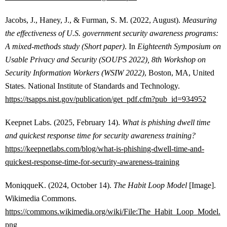
Jacobs, J., Haney, J., & Furman, S. M. (2022, August).
Measuring
the effectiveness of U.S. government security awareness programs:
A mixed-methods study (Short paper)
. In
Eighteenth Symposium on
Usable Privacy and Security (SOUPS 2022), 8th Workshop on
Security Information Workers (WSIW 2022)
, Boston, MA, United
States. National Institute of Standards and Technology.
https://tsapps.nist.gov/publication/get_pdf.cfm?pub_id=934952
Keepnet Labs. (2025, February 14).
What is phishing dwell time
and quickest response time for security awareness training?
https://keepnetlabs.com/blog/what-is-phishing-dwell-time-and-
quickest-response-time-for-security-awareness-training
MoniqqueK. (2024, October 14).
The Habit Loop Model
[Image].
Wikimedia Commons.
https://commons.wikimedia.org/wiki/File:The_Habit_Loop_Model.
png