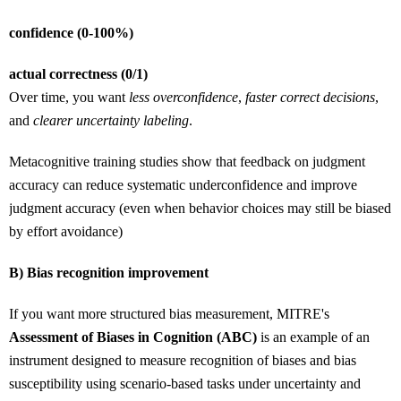
confidence (0-100%)
actual correctness (0/1)
Over time, you want
less overconfidence
,
faster correct decisions
,
and
clearer uncertainty labeling
.
Metacognitive training studies show that feedback on judgment
accuracy can reduce systematic underconfidence and improve
judgment accuracy (even when behavior choices may still be biased
by effort avoidance)
B) Bias recognition improvement
If you want more structured bias measurement, MITRE's
Assessment of Biases in Cognition (ABC)
is an example of an
instrument designed to measure recognition of biases and bias
susceptibility using scenario-based tasks under uncertainty and