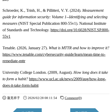
Schroeder, K., Trinh, H., & Pillitteri, V. Y. (2024).
Measurement
guide for information security: Volume 1--Identifying and selecting
measures
(NIST Special Publication 800-55v1). National Institute
of Standards and Technology.
https://doi.org/10.6028/NIST.SP.800-
55v1
Tenable. (2026, January 27).
What is MTTR and how to improve it?
https://www.tenable.com/cybersecurity-guide/learn/mean-time-to-
remediate-mttr
University College London. (2009, August).
How long does it take
to form a habit?
https://www.ucl.ac.uk/news/2009/aug/how-long-
does-it-take-form-habit
蓮見祥子
2026/02/28 08:11:54
Comment(0)