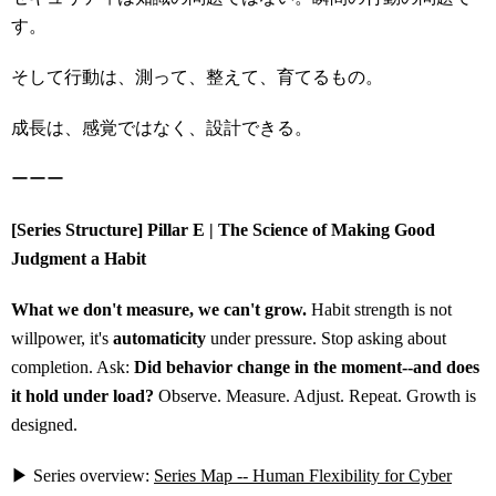
す。
そして行動は、測って、整えて、育てるもの。
成長は、感覚ではなく、設計できる。
ーーー
[Series Structure] Pillar E | The Science of Making Good
Judgment a Habit
What we don't measure, we can't grow.
Habit strength is not
willpower, it's
automaticity
under pressure. Stop asking about
completion. Ask:
Did behavior change in the moment--and does
it hold under load?
Observe. Measure. Adjust. Repeat. Growth is
designed.
▶ Series overview:
Series Map -- Human Flexibility for Cyber