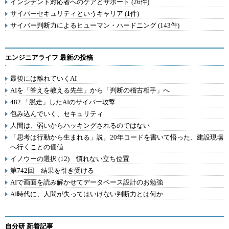
インシデント対応者へのケアとサポート (26件)
サイバーセキュリティというキャリア (1件)
サイバー判断力によるヒューマン・ハードニング (143件)
エンジニアライフ 最新の投稿
最後には離れていくAI
AIを「答えを教える先生」から「判断の稽古相手」へ
482.「脱走」したAIのサイバー攻撃
包み込んでいく、セキュリティ
人間は、弱いからハッキングされるのではない
「思考は行動から生まれる」説。20年コードを書いて悟った、建設現場
へ行くことの価値
イノウーの選択 (12) 慣れない立ち位置
第742回 結果を引き受ける
AIで画面を読み解かせてデータベース設計のお勉強
AI時代に、人間が失ってはいけない判断力とは何か
自分研 新着記事