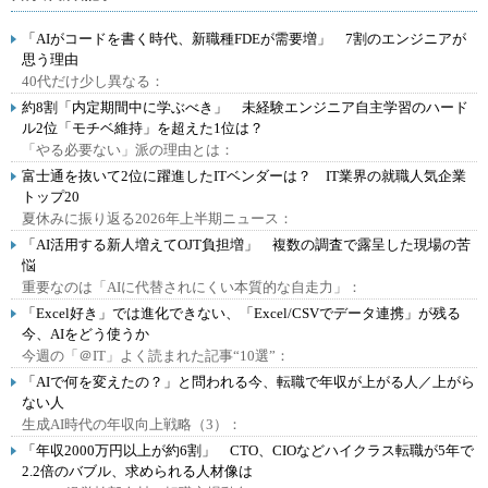
「AIがコードを書く時代、新職種FDEが需要増」 7割のエンジニアが
思う理由
40代だけ少し異なる：
約8割「内定期間中に学ぶべき」 未経験エンジニア自主学習のハード
ル2位「モチベ維持」を超えた1位は？
「やる必要ない」派の理由とは：
富士通を抜いて2位に躍進したITベンダーは？ IT業界の就職人気企業
トップ20
夏休みに振り返る2026年上半期ニュース：
「AI活用する新人増えてOJT負担増」 複数の調査で露呈した現場の苦
悩
重要なのは「AIに代替されにくい本質的な自走力」：
「Excel好き」では進化できない、「Excel/CSVでデータ連携」が残る
今、AIをどう使うか
今週の「＠IT」よく読まれた記事“10選”：
「AIで何を変えたの？」と問われる今、転職で年収が上がる人／上がら
ない人
生成AI時代の年収向上戦略（3）：
「年収2000万円以上が約6割」 CTO、CIOなどハイクラス転職が5年で
2.2倍のバブル、求められる人材像は