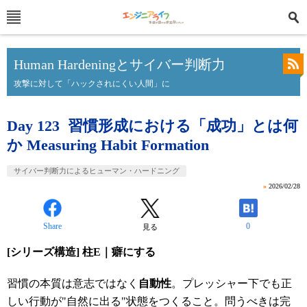
Human Hardeningとサイバー判断力
攻撃に対して「ハックされにくい人間」に
Day 123 習慣形成における「成功」とは何
か Measuring Habit Formation
サイバー判断力によるヒューマン・ハードニング
»
2026/02/28
Share
0
見る
[シリーズ構造] 柱E｜癖にする
習慣の本質は意志ではなく
自動性
。プレッシャー下でも正
しい行動が"自然に出る"状態をつくること。問うべきは完