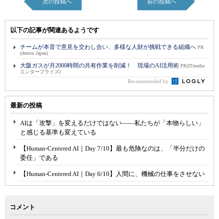
次の投稿へ
前の投稿へ
以下の記事が関連あるようです
チームが本音で意見を交わし合い、多様な人財が挑戦できる組織へ
PR
(dentsu Japan)
大阪ガスが月2000時間の共有作業を削減！ 現場のAI活用術
PR(ITmedia
エンタープライズ)
Recommended by
最新の投稿
AIは「攻撃」を変えるだけではない――私たちが「本物らしい」
と感じる基準も変えている
【Human-Centered AI｜Day 7/10】最も危険なのは、「半分だけの
委任」である
【Human-Centered AI｜Day 6/10】人間に、機械の仕事をさせない
コメント