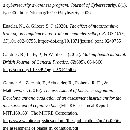
a cybersecurity awareness program
.
Journal of Cybersecurity, 8
(1),
tyac006.
https://doi.org/10.1093/cybsec/tyac006
Engeler, N., & Gilbert, S. J. (2020).
The effect of metacognitive
training on confidence and strategic reminder setting
.
PLOS ONE,
15
(10), e0240755.
https://doi.org/10.1371/journal.pone.0240755
Gardner, B., Lally, P., & Wardle, J. (2012).
Making health habitual
.
British Journal of General Practice, 62
(605), 664-666.
https://doi.org/10.3399/bjgp12X659466
Gertner, A., Zaromb, F., Schneider, R., Roberts, R. D., &
Matthews, G. (2016).
The assessment of biases in cognition:
Development and evaluation of an assessment instrument for the
measurement of cognitive bias
(MITRE Technical Report
MTR160163). The MITRE Corporation.
https://www.mitre.org/sites/default/files/publications/pr-16-0956-
the-assessment-of-biases-in-cognition.pdf