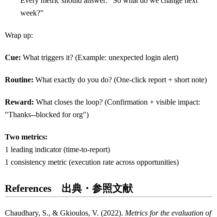
Every metric should answer: "So what do we change next
week?"
Wrap up:
Cue:
What triggers it? (Example: unexpected login alert)
Routine:
What exactly do you do? (One-click report + short note)
Reward:
What closes the loop? (Confirmation + visible impact:
"Thanks--blocked for org")
Two metrics:
1 leading indicator (time-to-report)
1 consistency metric (execution rate across opportunities)
References 出典・参照文献
Chaudhary, S., & Gkioulos, V. (2022).
Metrics for the evaluation of