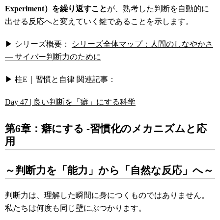
Experiment）を繰り返すこと
が、熟考した判断を自動的に
出せる反応へと変えていく鍵であることを示します。
▶ シリーズ概要：
シリーズ全体マップ：人間のしなやかさ
― サイバー判断力のために
▶ 柱E｜習慣と自律 関連記事：
Day 47 | 良い判断を「癖」にする科学
第6
章：癖にする -
習慣化のメカニズムと応
用
～判断力を「能力」から「自然な反応」へ～
判断力は、理解した瞬間に身につくものではありません。
私たちは何度も同じ壁にぶつかります。