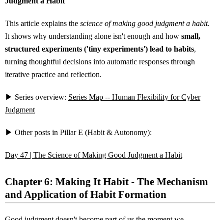
Judgment a Habit
This article explains the
science of making good judgment a habit
.
It shows why understanding alone isn't enough and how
small,
structured experiments ('tiny experiments') lead to habits
,
turning thoughtful decisions into automatic responses through
iterative practice and reflection.
▶ Series overview:
Series Map -- Human Flexibility for Cyber
Judgment
▶ Other posts in Pillar E (Habit & Autonomy):
Day 47 | The Science of Making Good Judgment a Habit
Chapter 6: Making It Habit - The Mechanism
and Application of Habit Formation
Good judgment doesn't become part of us the moment we