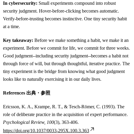
In cybersecurity:
Small experiments compound into robust
security judgment. Hover-before-clicking becomes automatic.
Verify-before-trusting becomes instinctive. One tiny security habit
at a time.
Key takeaway:
Before we make something a habit, we make it an
experiment. Before we commit for life, we commit for three weeks.
Good judgment--including security judgment--becomes a habit not
through force of will, but through thoughtful, iterative practice. The
tiny experiment is the bridge from knowing what good judgment
looks like to naturally exercising it in our daily lives.
References 出典・参照
Ericsson, K. A., Krampe, R. T., & Tesch-Römer, C. (1993). The
role of deliberate practice in the acquisition of expert performance.
Psychological Review, 100
(3), 363-406.
https://doi.org/10.1037/0033-295X.100.3.363