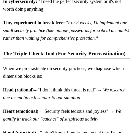
In cybersecurity:
"I need the perfect security system or it's not
worth doing anything."
Tiny experiment to break free:
"For 3 weeks, I'll implement one
small security practice (like unique passwords for critical accounts)
rather than waiting for comprehensive protection."
The Triple Check Tool (For Security Procrastination)
When we procrastinate on security practices, we diagnose which
dimension blocks us:
Head (rational)
-- "I don't think this threat is real" →
We research
one recent breach similar to our situation
Heart (emotional)
-- "Security feels tedious and joyless" →
We
gamify it: track our "catches" of suspicious activity
Hand (practical)
-- "I don't know how to implement two-factor