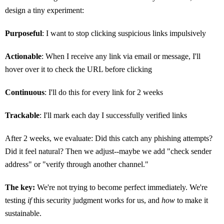
design a tiny experiment:
Purposeful
: I want to stop clicking suspicious links impulsively
Actionable
: When I receive any link via email or message, I'll
hover over it to check the URL before clicking
Continuous
: I'll do this for every link for 2 weeks
Trackable
: I'll mark each day I successfully verified links
After 2 weeks, we evaluate: Did this catch any phishing attempts?
Did it feel natural? Then we adjust--maybe we add "check sender
address" or "verify through another channel."
The key:
We're not trying to become perfect immediately. We're
testing
if
this security judgment works for us, and
how
to make it
sustainable.