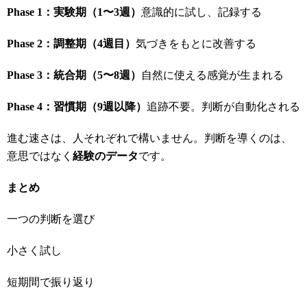
Phase 1
：実験期（1
〜3
週）
意識的に試し、記録する
Phase 2
：調整期（4
週目）
気づきをもとに改善する
Phase 3
：統合期（5
〜8
週）
自然に使える感覚が生まれる
Phase 4
：習慣期（9
週以降）
追跡不要。判断が自動化される
進む速さは、人それぞれで構いません。判断を導くのは、
意思ではなく
経験のデータ
です。
まとめ
一つの判断を選び
小さく試し
短期間で振り返り