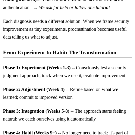
authentication" →
We ask for help or follow one tutorial
Each diagnosis needs a different solution. When we frame security
improvement as tiny experiments, procrastination becomes useful
data telling us what to adjust.
From Experiment to Habit: The Transformation
Phase 1: Experiment (Weeks 1-3)
-- Consciously test a security
judgment approach; track when we use it; evaluate improvement
Phase 2: Adjustment (Week 4)
-- Refine based on what we
learned; commit to improved version
Phase 3: Integration (Weeks 5-8)
-- The approach starts feeling
natural; we catch ourselves using it automatically
Phase 4: Habit (Weeks 9+)
-- No longer need to track; it's part of