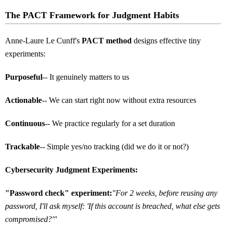
The PACT Framework for Judgment Habits
Anne-Laure Le Cunff's
PACT method
designs effective tiny
experiments:
Purposeful
-- It genuinely matters to us
Actionable
-- We can start right now without extra resources
Continuous
-- We practice regularly for a set duration
Trackable
-- Simple yes/no tracking (did we do it or not?)
Cybersecurity Judgment Experiments:
"Password check" experiment:
"For 2 weeks, before reusing any
password, I'll ask myself: 'If this account is breached, what else gets
compromised?'"