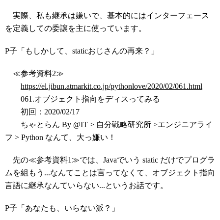
実際、私も継承は嫌いで、基本的にはインターフェース
を定義しての委譲を主に使っています。
P子「もしかして、staticおじさんの再来？」
≪参考資料2≫
https://el.jibun.atmarkit.co.jp/pythonlove/2020/02/061.html
061.オブジェクト指向をディスってみる
初回：2020/02/17
ちゃとらん By @IT > 自分戦略研究所 >エンジニアライ
フ > Python なんて、大っ嫌い！
先の≪参考資料1≫では、Javaでいう static だけでプログラ
ムを組もう...なんてことは言ってなくて、オブジェクト指向
言語に継承なんていらない...というお話です。
P子「あなたも、いらない派？」