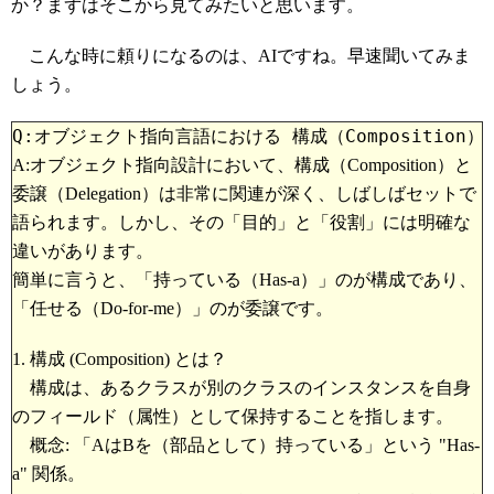
か？まずはそこから見てみたいと思います。
こんな時に頼りになるのは、AIですね。早速聞いてみま
しょう。
Q:オブジェクト指向言語における 構成（Composition）
A:オブジェクト指向設計において、構成（Composition）と
委譲（Delegation）は非常に関連が深く、しばしばセットで
語られます。しかし、その「目的」と「役割」には明確な
違いがあります。
簡単に言うと、「持っている（Has-a）」のが構成であり、
「任せる（Do-for-me）」のが委譲です。
1. 構成 (Composition) とは？
構成は、あるクラスが別のクラスのインスタンスを自身
のフィールド（属性）として保持することを指します。
概念: 「AはBを（部品として）持っている」という "Has-
a" 関係。