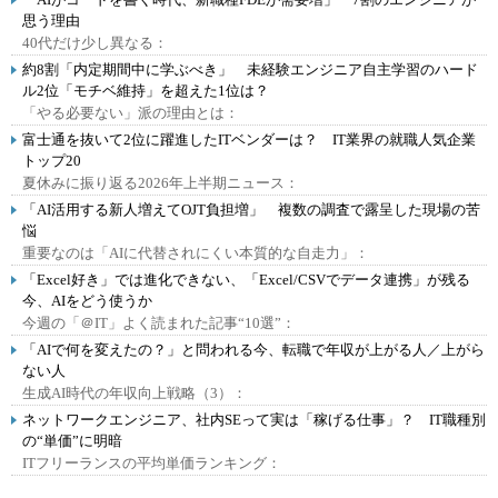
思う理由
40代だけ少し異なる：
約8割「内定期間中に学ぶべき」 未経験エンジニア自主学習のハード
ル2位「モチベ維持」を超えた1位は？
「やる必要ない」派の理由とは：
富士通を抜いて2位に躍進したITベンダーは？ IT業界の就職人気企業
トップ20
夏休みに振り返る2026年上半期ニュース：
「AI活用する新人増えてOJT負担増」 複数の調査で露呈した現場の苦
悩
重要なのは「AIに代替されにくい本質的な自走力」：
「Excel好き」では進化できない、「Excel/CSVでデータ連携」が残る
今、AIをどう使うか
今週の「＠IT」よく読まれた記事“10選”：
「AIで何を変えたの？」と問われる今、転職で年収が上がる人／上がら
ない人
生成AI時代の年収向上戦略（3）：
ネットワークエンジニア、社内SEって実は「稼げる仕事」？ IT職種別
の“単価”に明暗
ITフリーランスの平均単価ランキング：