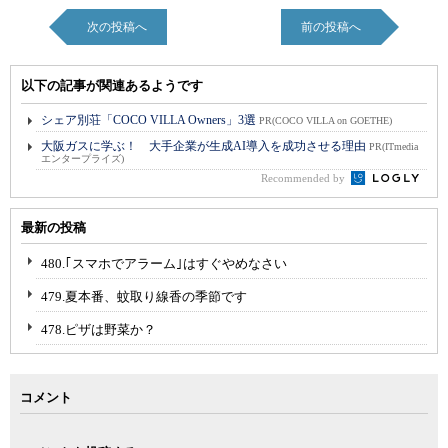
次の投稿へ
前の投稿へ
以下の記事が関連あるようです
シェア別荘「COCO VILLA Owners」3選
PR(COCO VILLA on GOETHE)
大阪ガスに学ぶ！ 大手企業が生成AI導入を成功させる理由
PR(ITmedia
エンタープライズ)
Recommended by
最新の投稿
480.｢スマホでアラーム｣はすぐやめなさい
479.夏本番、蚊取り線香の季節です
478.ピザは野菜か？
コメント