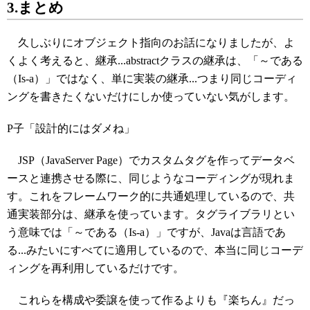
3.まとめ
久しぶりにオブジェクト指向のお話になりましたが、よ
くよく考えると、継承...abstractクラスの継承は、「～である
（Is-a）」ではなく、単に実装の継承...つまり同じコーディ
ングを書きたくないだけにしか使っていない気がします。
P子「設計的にはダメね」
JSP（JavaServer Page）でカスタムタグを作ってデータベ
ースと連携させる際に、同じようなコーディングが現れま
す。これをフレームワーク的に共通処理しているので、共
通実装部分は、継承を使っています。タグライブラリとい
う意味では「～である（Is-a）」ですが、Javaは言語であ
る...みたいにすべてに適用しているので、本当に同じコーデ
ィングを再利用しているだけです。
これらを構成や委譲を使って作るよりも『楽ちん』だっ