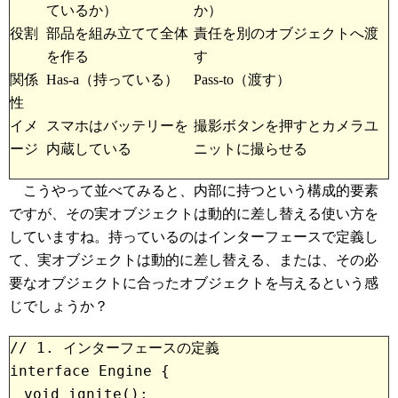
ているか）
か）
役割
部品を組み立てて全体
責任を別のオブジェクトへ渡
を作る
す
関係
Has-a（持っている）
Pass-to（渡す）
性
イメ
スマホはバッテリーを
撮影ボタンを押すとカメラユ
ージ
内蔵している
ニットに撮らせる
こうやって並べてみると、内部に持つという構成的要素
ですが、その実オブジェクトは動的に差し替える使い方を
していますね。持っているのはインターフェースで定義し
て、実オブジェクトは動的に差し替える、または、その必
要なオブジェクトに合ったオブジェクトを与えるという感
じでしょうか？
// 1. インターフェースの定義

interface Engine {

　void ignite();
