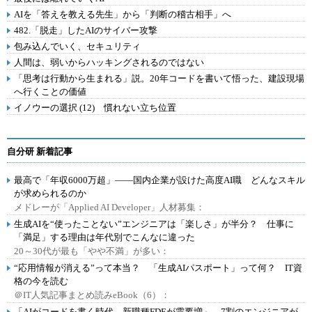
AIを「答えを教える先生」から「判断の稽古相手」へ
482.「脱走」したAIのサイバー攻撃
包み込んでいく、セキュリティ
人間は、弱いからハッキングされるのではない
「思考は行動から生まれる」説。20年コードを書いて悟った、建設現場
へ行くことの価値
イノウーの選択 (12) 慣れない立ち位置
自分研 新着記事
最高で「年収6000万超」――国内企業が設けた高度AI職 どんなスキル
が求められるのか
メドレーが「Applied AI Developer」人材募集：
生成AIを“使ったことない”エンジニアは「楽しさ」が半分？ 仕事に
「満足」する理由は年代別でこんなに違った
20～30代が最も「やや不満」が多い：
“応用情報が消える”って本当？ 「生成AIパスポート」って何？ IT資
格の今を読む
＠IT人気記事まとめ読みeBook（6）：
「AIがコードを書く時代、新職種FDEが需要増」 7割のエンジニアが