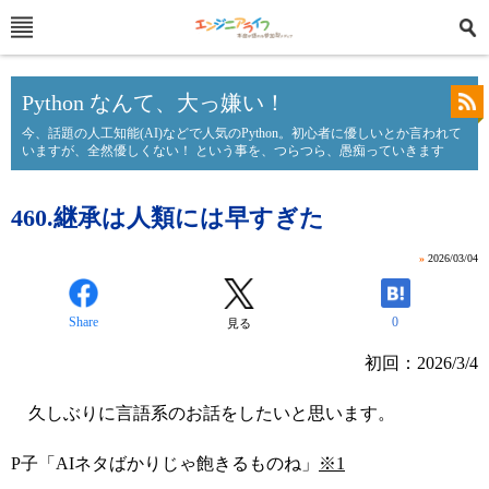
Python なんて、大っ嫌い！
今、話題の人工知能(AI)などで人気のPython。初心者に優しいとか言われて
いますが、全然優しくない！ という事を、つらつら、愚痴っていきます
460.継承は人類には早すぎた
»
2026/03/04
Share
0
見る
初回：2026/3/4
久しぶりに言語系のお話をしたいと思います。
P子「AIネタばかりじゃ飽きるものね」
※1