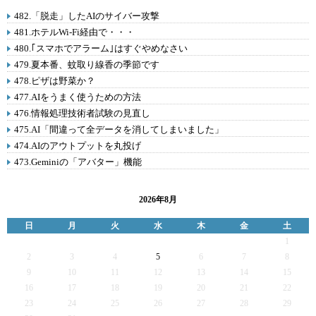
482.「脱走」したAIのサイバー攻撃
481.ホテルWi-Fi経由で・・・
480.｢スマホでアラーム｣はすぐやめなさい
479.夏本番、蚊取り線香の季節です
478.ピザは野菜か？
477.AIをうまく使うための方法
476.情報処理技術者試験の見直し
475.AI「間違って全データを消してしまいました」
474.AIのアウトプットを丸投げ
473.Geminiの「アバター」機能
2026年8月
日
月
火
水
木
金
土
1
2
3
4
5
6
7
8
9
10
11
12
13
14
15
16
17
18
19
20
21
22
23
24
25
26
27
28
29