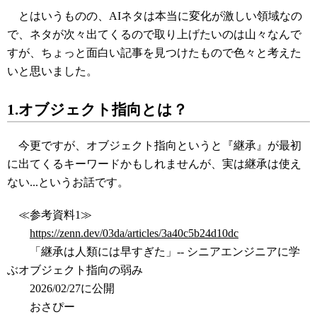
とはいうものの、AIネタは本当に変化が激しい領域なの
で、ネタが次々出てくるので取り上げたいのは山々なんで
すが、ちょっと面白い記事を見つけたもので色々と考えた
いと思いました。
1.オブジェクト指向とは？
今更ですが、オブジェクト指向というと『継承』が最初
に出てくるキーワードかもしれませんが、実は継承は使え
ない...というお話です。
≪参考資料1≫
https://zenn.dev/03da/articles/3a40c5b24d10dc
「継承は人類には早すぎた」-- シニアエンジニアに学
ぶオブジェクト指向の弱み
2026/02/27に公開
おさぴー