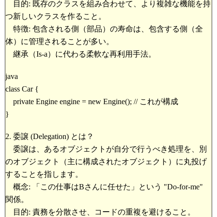
目的: 既存のクラスを組み合わせて、より複雑な機能を持
つ新しいクラスを作ること。
特徴: 包含される側（部品）の寿命は、包含する側（全
体）に管理されることが多い。
継承（Is-a）に代わる柔軟な再利用手法。
java
class Car {
private Engine engine = new Engine(); // これが構成
}
2. 委譲 (Delegation) とは？
委譲は、あるオブジェクトが自分で行うべき処理を、別
のオブジェクト（主に構成されたオブジェクト）に丸投げ
することを指します。
概念: 「この仕事はBさんに任せた」という "Do-for-me"
関係。
目的: 責務を分散させ、コードの重複を避けること。