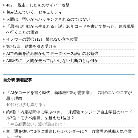
482.「脱走」したAIのサイバー攻撃
包み込んでいく、セキュリティ
人間は、弱いからハッキングされるのではない
「思考は行動から生まれる」説。20年コードを書いて悟った、建設現場
へ行くことの価値
イノウーの選択 (12) 慣れない立ち位置
第742回 結果を引き受ける
AIで画面を読み解かせてデータベース設計のお勉強
AI時代に、人間が失ってはいけない判断力とは何か
自分研 新着記事
「AIがコードを書く時代、新職種FDEが需要増」 7割のエンジニアが
思う理由
40代だけ少し異なる：
約8割「内定期間中に学ぶべき」 未経験エンジニア自主学習のハード
ル2位「モチベ維持」を超えた1位は？
「やる必要ない」派の理由とは：
富士通を抜いて2位に躍進したITベンダーは？ IT業界の就職人気企業
トップ20