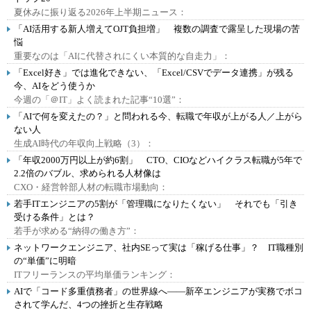
夏休みに振り返る2026年上半期ニュース：
「AI活用する新人増えてOJT負担増」 複数の調査で露呈した現場の苦
悩
重要なのは「AIに代替されにくい本質的な自走力」：
「Excel好き」では進化できない、「Excel/CSVでデータ連携」が残る
今、AIをどう使うか
今週の「＠IT」よく読まれた記事“10選”：
「AIで何を変えたの？」と問われる今、転職で年収が上がる人／上がら
ない人
生成AI時代の年収向上戦略（3）：
「年収2000万円以上が約6割」 CTO、CIOなどハイクラス転職が5年で
2.2倍のバブル、求められる人材像は
CXO・経営幹部人材の転職市場動向：
若手ITエンジニアの5割が「管理職になりたくない」 それでも「引き
受ける条件」とは？
若手が求める“納得の働き方”：
ネットワークエンジニア、社内SEって実は「稼げる仕事」？ IT職種別
の“単価”に明暗
ITフリーランスの平均単価ランキング：
AIで「コード多重債務者」の世界線へ――新卒エンジニアが実務でボコ
されて学んだ、4つの挫折と生存戦略