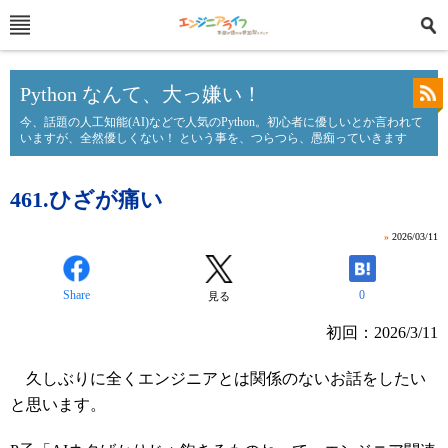
Python なんて、大っ嫌い！
今、話題の人工知能(AI)などで人気のPython。初心者に優しいとか言われて
いますが、全然優しくない！ という事を、つらつら、愚痴っていきます
461.ひざが痛い
»
2026/03/11
Share
0
見る
初回：2026/3/11
久しぶりに全くエンジニアとは関係のないお話をしたい
と思います。