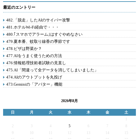
最近のエントリー
482.「脱走」したAIのサイバー攻撃
481.ホテルWi-Fi経由で・・・
480.｢スマホでアラーム｣はすぐやめなさい
479.夏本番、蚊取り線香の季節です
478.ピザは野菜か？
477.AIをうまく使うための方法
476.情報処理技術者試験の見直し
475.AI「間違って全データを消してしまいました」
474.AIのアウトプットを丸投げ
473.Geminiの「アバター」機能
2026年8月
日
月
火
水
木
金
土
1
2
3
4
5
6
7
8
9
10
11
12
13
14
15