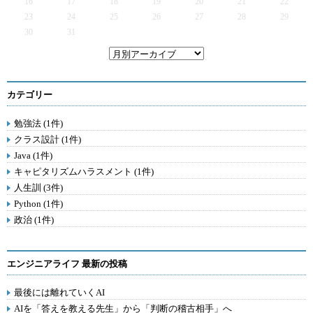
16
17
18
19
20
21
22
23
24
25
26
27
28
29
30
31
カテゴリー
勉強法 (1件)
クラス設計 (1件)
Java (1件)
キャピタリズムハラスメント (1件)
人生訓 (3件)
Python (1件)
政治 (1件)
エンジニアライフ 最新の投稿
最後には離れていくAI
AIを「答えを教える先生」から「判断の稽古相手」へ