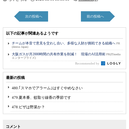
次の投稿へ
前の投稿へ
以下の記事が関連あるようです
チームが本音で意見を交わし合い、多様な人財が挑戦できる組織へ
PR
(dentsu Japan)
大阪ガスが月2000時間の共有作業を削減！ 現場のAI活用術
PR(ITmedia
エンタープライズ)
Recommended by
最新の投稿
480.｢スマホでアラーム｣はすぐやめなさい
479.夏本番、蚊取り線香の季節です
478.ピザは野菜か？
コメント