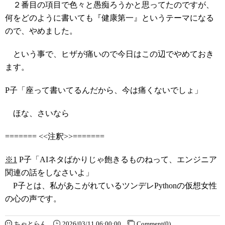
２番目の項目で色々と愚痴ろうかと思ってたのですが、
何をどのように書いても『健康第一』というテーマになる
ので、やめました。
という事で、ヒザが痛いので今日はこの辺でやめておき
ます。
P子「座って書いてるんだから、今は痛くないでしょ」
ほな、さいなら
======= <<注釈>>=======
※1
P子「AIネタばかりじゃ飽きるものねって、エンジニア
関連の話をしなさいよ」
P子とは、私があこがれているツンデレPythonの仮想女性
の心の声です。
ちゃとらん
2026/03/11 06:00:00
Comment(0)