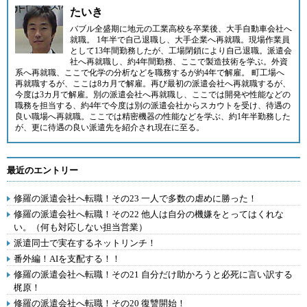
たいき
バブル全盛期に地元の工業高校を卒業後、大手自動車会社へ
就職。 1年半で自己退職し、大手企業へ再就職。現場作業員
として13年間勤務したが、工場閉鎖により自己退職。派遣会
社へ再就職し、約4年間勤務、ここで製造技術を学ぶ。外資
系へ再就職、ここで化学の分析などを職務するが約4年で解雇。 町工場へ
再就職するが、ここは8カ月で解雇。再び最初の派遣会社へ再就職するが、
今度は3カ月で解雇。別の派遣会社へ再就職し、ここでは開発や性能などの
職務を担当する、約4年で今度は別の派遣会社からスカウトを受け、待遇の
良い職場へ再就職。ここでは精密機器の性能などを学ぶ、約1年半勤務した
が、更に待遇の良い派遣先を紹介され現在に至る。
最近のエントリー
修羅の派遣会社へ転職！その23 一人で多数の虐めに勝った！
修羅の派遣会社へ転職！その22 他人は自分の機嫌をとってはくれな
い。（何も対応しない担当営業）
派遣同士で実在するネットリンチ！
番外編！AIを支配する！！
修羅の派遣会社へ転職！その21 自分だけ助かろうと必死に言い訳する
梶原！
修羅の派遣会社へ転職！その20 復讐開始！