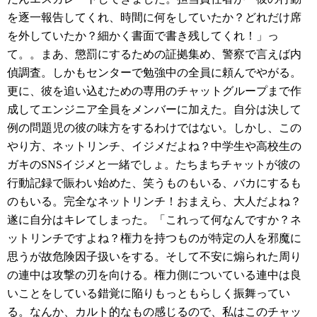
を逐一報告してくれ、時間に何をしていたか？どれだけ席
を外していたか？細かく書面で書き残してくれ！」っ
て。。まあ、懲罰にするための証拠集め、警察で言えば内
偵調査。しかもセンターで勉強中の全員に頼んでやがる。
更に、彼を追い込むための専用のチャットグループまで作
成してエンジニア全員をメンバーに加えた。自分は決して
例の問題児の彼の味方をするわけではない。しかし、この
やり方、ネットリンチ、イジメだよね？中学生や高校生の
ガキのSNSイジメと一緒でしょ。たちまちチャットが彼の
行動記録で賑わい始めた、笑うものもいる、バカにするも
のもいる。完全なネットリンチ！おまえら、大人だよね？
遂に自分はキレてしまった。「これって何なんですか？ネ
ットリンチですよね？権力を持つものが特定の人を邪魔に
思うが故危険因子扱いをする。そして不安に煽られた周り
の連中は攻撃の刃を向ける。権力側についている連中は良
いことをしている錯覚に陥りもっともらしく振舞ってい
る。なんか、カルト的なもの感じるので、私はこのチャッ