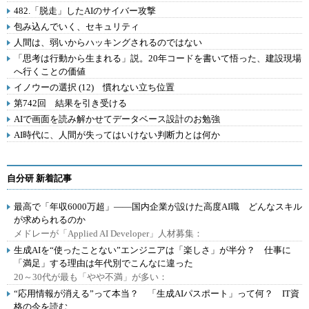
482.「脱走」したAIのサイバー攻撃
包み込んでいく、セキュリティ
人間は、弱いからハッキングされるのではない
「思考は行動から生まれる」説。20年コードを書いて悟った、建設現場
へ行くことの価値
イノウーの選択 (12) 慣れない立ち位置
第742回 結果を引き受ける
AIで画面を読み解かせてデータベース設計のお勉強
AI時代に、人間が失ってはいけない判断力とは何か
自分研 新着記事
最高で「年収6000万超」――国内企業が設けた高度AI職 どんなスキル
が求められるのか
メドレーが「Applied AI Developer」人材募集：
生成AIを“使ったことない”エンジニアは「楽しさ」が半分？ 仕事に
「満足」する理由は年代別でこんなに違った
20～30代が最も「やや不満」が多い：
“応用情報が消える”って本当？ 「生成AIパスポート」って何？ IT資
格の今を読む