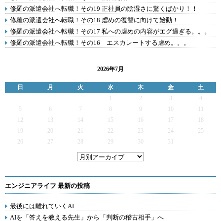
修羅の派遣会社へ転職！その19 正社員の陰湿さに驚くばかり！！
修羅の派遣会社へ転職！その18 虐めの復讐に向けて始動！
修羅の派遣会社へ転職！その17 私への虐めの内容がエグ過ぎる。。。
修羅の派遣会社へ転職！その16 エスカレートする虐め。。。
2026年7月
日
月
火
水
木
金
土
1
2
3
4
5
6
7
8
9
10
11
12
13
14
15
16
17
18
19
20
21
22
23
24
25
26
27
28
29
30
31
エンジニアライフ 最新の投稿
最後には離れていくAI
AIを「答えを教える先生」から「判断の稽古相手」へ