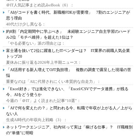
＠IT人気記事まとめ読みeBook（6）：
「AIがコードを書く時代、新職種FDEが需要増」 7割のエンジニアが
思う理由
40代だけ少し異なる：
約8割「内定期間中に学ぶべき」 未経験エンジニア自主学習のハード
ル2位「モチベ維持」を超えた1位は？
「やる必要ない」派の理由とは：
富士通を抜いて2位に躍進したITベンダーは？ IT業界の就職人気企業
トップ20
夏休みに振り返る2026年上半期ニュース：
「AI活用する新人増えてOJT負担増」 複数の調査で露呈した現場の苦
悩
重要なのは「AIに代替されにくい本質的な自走力」：
「Excel好き」では進化できない、「Excel/CSVでデータ連携」が残る
今、AIをどう使うか
今週の「＠IT」よく読まれた記事“10選”：
「AIで何を変えたの？」と問われる今、転職で年収が上がる人／上がら
ない人
生成AI時代の年収向上戦略（3）：
ネットワークエンジニア、社内SEって実は「稼げる仕事」？ IT職種別
の“単価”に明暗