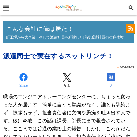
こんな会社に俺は居た！
町工場から大企業、そして派遣社員も経験した現役派遣社員の壮絶体験
派遣同士で実在するネットリンチ！
»
2026/05/22
Share
0
見る
職場のエンジニアトレーニングセンターに、ちょっと変わ
った人が居ます。簡単に言うと常識がなく、誰とも馴染ま
ず、挨拶もせず、担当責任者に文句や愚痴を吐き出す人で
す。彼は48歳。この話は課長、部長にまで報告されてい
る。ここまでは普通の業務上の報告。しかし、これがだん
だんエスカレートしてきました。担当責任者が「彼の行動