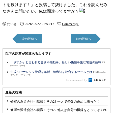
トを抜けます！」と投稿して抜けました。これを読んだみ
なさんに問いたい、俺は間違ってますか？
たいき
2026/05/22 21:53:17
Comment(0)
次の投稿へ
前の投稿へ
以下の記事が関連あるようです
「さすが」と言われる驚きや感動を。新しい価値を生む電通の挑戦
PR
(dentsu Japan)
生成AIでナレッジ管理を革新 組織知を統合するツールとは
PR(ITmedia
エンタープライズ)
Recommended by
最新の投稿
修羅の派遣会社へ転職！その23 一人で多数の虐めに勝った！
修羅の派遣会社へ転職！その22 他人は自分の機嫌をとってはくれ