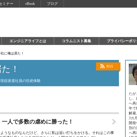
セミナー
eBook
ブログ
エンジニアライフとは
コラムニスト募集
プライバシーポリ
会社に俺は居た！
居た！
RSS
た現役派遣社員の壮絶体験
たが
し、
へ再
年で
解雇
3カ
3 一人で多数の虐めに勝った！
開発
別の
たようなものなんだけど、さらに私は追い打ちをかける。それはこの事
へ再