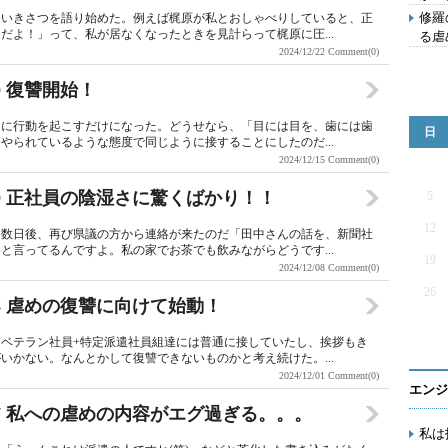
修羅
ういきさつを語り始めた。例えば梶原が私とおしゃべりしていると、正
だよ！」って、私が居なくなったときを見計らって梶原に圧...
る虐
2024/12/22
Comment(0)
 復讐開始！
中に行動を起こすだけになった。どうせなら、「目には目を、歯には歯
日
やられているような態度で同じように接することにしたのだ...
2024/12/15
Comment(0)
9 正社員の陰湿さに驚くばかり！！
5
12
ら数日後、再び県議の方から連絡が来たのだ「田中さんの話を、新聞社
と言ってるんですよ。私の家でお茶でも飲みながらどうです...
19
2024/12/08
Comment(0)
26
8 虐めの復讐に向けて始動！
ベテラン社員+特定派遣社員組達には普通に接していたし、挨拶もき
いかない。なんとかして復讐できないものかと考え続けた。...
2024/12/01
Comment(0)
エンジ
7 私への虐めの内容がエグ過ぎる。。。
私は