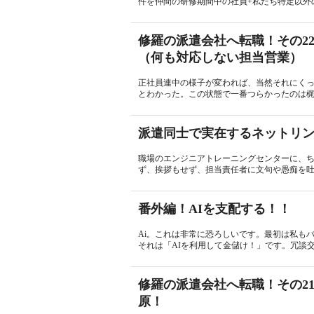
件を仲間の研修期間中の社員+私たち特定以外の
修羅の派遣会社へ転職！その2
（何も対応しない担当営業）
正社員連中の様子が変われば、当然それにく
とわかった。この状態で一番つらかったのは梶
派遣同士で実在するネットリ
職場のエンジニアトレーニングセンターに、
ず、挨拶もせず、担当責任者に文句や愚痴を吐き
番外編！AIを支配する！！
Ai。これは非常に恐ろしいです。最初は私も
それは「AIを利用して金儲け！」です。冗談交
修羅の派遣会社へ転職！その2
原！