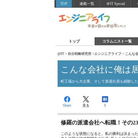
TOP
連載一覧
＠IT Special
トップ
コラムニスト一覧
@IT
>
自分戦略研究所
>
エンジニアライフ
>
こんな
こんな会社に俺は
町工場から大企業、そして派遣社員も経験し
Share
0
見る
修羅の派遣会社へ転職！その2
このような状態になると、私の勝利は決まっ