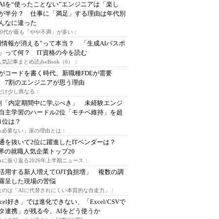
AIを“使ったことない”エンジニアは「楽し
が半分？ 仕事に「満足」する理由は年代別
んなに違った
～30代が最も「やや不満」が多い：
用情報が消える”って本当？ 「生成AIパスポ
」って何？ IT資格の今を読む
人気記事まとめ読みeBook（6）：
Iがコードを書く時代、新職種FDEが需要
 7割のエンジニアが思う理由
代だけ少し異なる：
割「内定期間中に学ぶべき」 未経験エンジ
自主学習のハードル2位「モチベ維持」を超
1位は？
る必要ない」派の理由とは：
通を抜いて2位に躍進したITベンダーは？
業界の就職人気企業トップ20
みに振り返る2026年上半期ニュース：
I活用する新人増えてOJT負担増」 複数の調
露呈した現場の苦悩
なのは「AIに代替されにくい本質的な自走力」：
xcel好き」では進化できない、「Excel/CSVで
タ連携」が残る今、AIをどう使うか