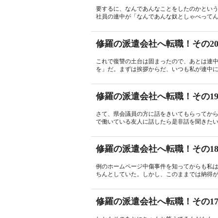
要するに、なんであんなことをしたのかとい
社員の連中が「なんであんな奴としゃべってん
修羅の派遣会社へ転職！その20
これで復讐の土台は固まったので、あとは連
を」だ。まずは挨拶からだ、いつも私が連中に
修羅の派遣会社へ転職！その1
さて、県会議員の方に話をきいてもらってか
で働いている友人に話したら是非話を聞きたい
修羅の派遣会社へ転職！その1
例のホームページ中傷事件を知ってからも私は
ちんとしていた。しかし、このままでは納得が
修羅の派遣会社へ転職！その1