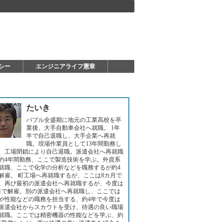
シー
エンジニアライフ憲章
たいき
バブル全盛期に地元の工業高校を卒
業後、大手自動車会社へ就職。 1年
半で自己退職し、大手企業へ再就
職。現場作業員として13年間勤務し
、工場閉鎖により自己退職。派遣会社へ再就職
約4年間勤務、ここで製造技術を学ぶ。外資系
就職、ここで化学の分析などを職務するが約4
解雇。 町工場へ再就職するが、ここは8カ月で
。再び最初の派遣会社へ再就職するが、今度は
月で解雇。別の派遣会社へ再就職し、ここでは
や性能などの職務を担当する、約4年で今度は
派遣会社からスカウトを受け、待遇の良い職場
就職。ここでは精密機器の性能などを学ぶ、約