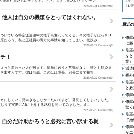
派遣社員たちに全て話すことだ。人間て他人のアクシデン...
1年
れ現
2026/05/31
Comment(0)
2 他人は自分の機嫌をとってはくれない。
最近の
っついている特定派遣連中の様子も変わってくる。その様子がはっきり
修羅
原だろう。私と正社員の両方の事情を知ってしまい、板挟み...
に勝
2026/05/24
Comment(0)
修羅
をと
ンチ！
業）
ちょっと変わった人が居ます。簡単に言うと常識がなく、誰とも馴染ま
派遣
出す人です。彼は48歳。この話は課長、部長にまで報告...
番外
2026/05/22
Comment(0)
修羅
と必
修羅
バカにしていて見向きもしなかったのですが、発見してしまいました。
修羅
じりで実際にAIに上昇する銘柄を聞いてみました。す...
驚く
2025/03/20
Comment(0)
修羅
て始
1 自分だけ助かろうと必死に言い訳する梶
修羅
がエ