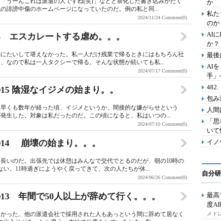
「うーんこれは派遣の人ですね(笑)」などと茶化した書き込みがたく
か
の誹謗中傷のホームページになっていたのだ。例の私と同...
私た
2024/11/24
Comment(0)
のか
AI
6 エスカレートする虐め。。。
か？
別にたいして堪えなかった。私一人だけ残業で帰るときにはもちろん社
最後
、なので私は一人タクシーで帰る。そんな状態が続いても私...
AI
2024/07/17
Comment(0)
手」
48
15 陰湿なイジメの始まり。。
包み
ら早くも数年が経った頃、イジメというか、間接的な嫌がらせという
人間
発生した。対象は私だったのだ。この頃になると、私はいつの...
「思
2024/07/10
Comment(0)
いて
14 崩壊の始まり。。。
イノ
長いのだ。出張先では休憩はみんなで交代でとるのだが、朝の10時の
い。11時過ぎにようやく戻ってきて、次の人たちが休...
自分研
2024/06/26
Comment(0)
13 年間で50人以上が辞めて行く。。。
最高
度A
なかった。他の派遣会社で採用された人もあっという間に辞めて居なく
メドレ