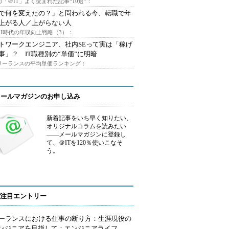
「＠IT」よく読まれた記事“10選”：
Iで何を変えたの？」と問われる今、転職で年
上がる人／上がらない人
AI時代の年収向上戦略（3）：
トワークエンジニア、社内SEって実は「稼げ
事」？ IT職種別の“単価”に明暗
フリーランスの平均単価ランキング：
メールマガジンのお申し込み
新着記事をいち早く知りたい、
オリジナルコラムを読みたい
――メールマガジンに登録し
て、＠ITを120％使いこなそ
う。
注目エントリー
ーランスにおける仕事の断り方：生涯現役の
エンジニアを目指して：エンジニアライフ