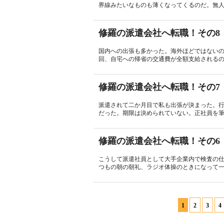
界線みたいなものも薄くなってくるのだ。無人
修羅の派遣会社へ転職！その8
国内への出張も多かった。海外ほどではない
回、自宅への帰省の交通費が全額支給されるの
修羅の派遣会社へ転職！その7
派遣されて二か月目で私も出張が決まった。
だった。期限は決められていない。正社員を筆頭
修羅の派遣会社へ転職！その6
こうして派遣社員として大手企業内で検査の
つもの朝の朝礼、ラジオ体操のときになって一
1
2
3
4