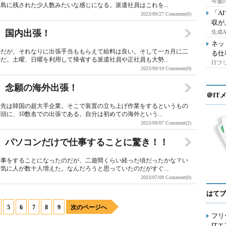
今週の
島に残された少人数みたいな感じになる。派遣社員はこれを...
「A
2023/09/27
Comment(0)
収が
 国内出張！
生成
ネッ
のだが、それなりに出張手当ももらえて給料は良い。そして一カ月に二
る仕
だ。土曜、日曜を利用して帰省する派遣社員や正社員も大勢...
IT
2023/09/19
Comment(0)
 念願の海外出張！
＠IT
行先は韓国の超大手企業。そこで装置の立ち上げ作業をするというもの
に、10数名での出張である。自分は初めての海外という...
2023/09/07
Comment(2)
 パソコンだけで仕事することに驚き！！
仕事をすることになったのだが、二遊間くらい経った頃だったかな？い
気に人が数十人増えた。なんだろうと思っていたのだがすぐ...
2023/07/09
Comment(0)
はてブ
5
6
7
8
9
次のページへ
フリ
IT