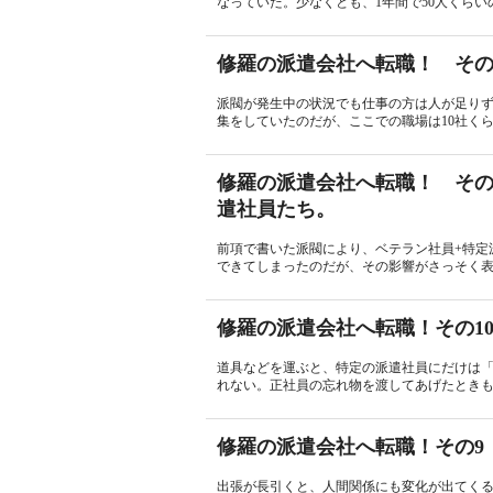
なっていた。少なくとも、1年間で50人くらい
修羅の派遣会社へ転職！ その
派閥が発生中の状況でも仕事の方は人が足り
集をしていたのだが、ここでの職場は10社くら
修羅の派遣会社へ転職！ その
遣社員たち。
前項で書いた派閥により、ベテラン社員+特定
できてしまったのだが、その影響がさっそく表
修羅の派遣会社へ転職！その1
道具などを運ぶと、特定の派遣社員にだけは
れない。正社員の忘れ物を渡してあげたときも
修羅の派遣会社へ転職！その9
出張が長引くと、人間関係にも変化が出てく