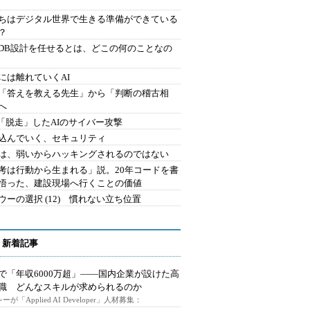
ちはデジタル世界で生きる準備ができている
？
にDB設計を任せるとは、どこの何のことなの
には離れていくAI
を「答えを教える先生」から「判断の稽古相
へ
2.「脱走」したAIのサイバー攻撃
込んでいく、セキュリティ
は、弱いからハッキングされるのではない
考は行動から生まれる」説。20年コードを書
悟った、建設現場へ行くことの価値
ウーの選択 (12) 慣れない立ち位置
 新着記事
で「年収6000万超」――国内企業が設けた高
I職 どんなスキルが求められるのか
ーが「Applied AI Developer」人材募集：