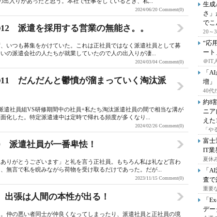
の出入りがあったと思う。本社で仕事をしているとき、私...
生成
2024/06/20
Comment(0)
さ」
でこ
12 派遣を採用する営業の無能さ。。
20
“応
ず、いつも募集をかけていた。これは正社員ではなく派遣社員として募
ート
いの派遣会社の人たちが就業していたので人の出入りが凄...
＠IT
2024/03/04
Comment(0)
「A
11 だんだんと鬱憤が溜まっていく淘汰派
増」
40
約8
派遣社員組VS研修期間中の社員+私たち淘汰派遣社員の間で相当な溝が
ニア
面化した。特定派遣連中は定時で帰れる頻度が多くなり...
えた
2024/02/26
Comment(0)
「や
富士
0 派遣社員が一番卑怯！
IT
夏休
「ありがとうございます」と礼を言う正社員。もちろん私は礼など言わ
、無言で私を睨みながら荷物を受け取るだけであった。だが...
「A
2023/11/15
Comment(0)
査で
重要
 出張は人間の本性が出る！
「E
デー
る。仲の悪い者同士が仲良くなってしまったり、派遣社員と正社員の境