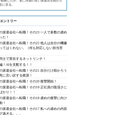
半勤務したが、更に待遇の良い派遣先を紹介さ
在に至る。
エントリー
の派遣会社へ転職！その23 一人で多数の虐め
った！
の派遣会社へ転職！その22 他人は自分の機嫌
ってはくれない。（何も対応しない担当営
同士で実在するネットリンチ！
編！AIを支配する！！
の派遣会社へ転職！その21 自分だけ助かろう
死に言い訳する梶原！
の派遣会社へ転職！その20 復讐開始！
の派遣会社へ転職！その19 正社員の陰湿さに
ばかり！！
の派遣会社へ転職！その18 虐めの復讐に向け
動！
の派遣会社へ転職！その17 私への虐めの内容
グ過ぎる。。。