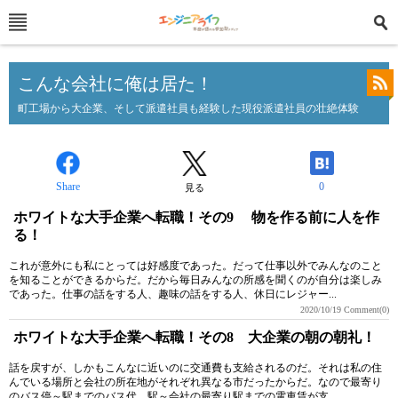
こんな会社に俺は居た！
町工場から大企業、そして派遣社員も経験した現役派遣社員の壮絶体験
Share
0
見る
ホワイトな大手企業へ転職！その9 物を作る前に人を作
る！
これが意外にも私にとっては好感度であった。だって仕事以外でみんなのこと
を知ることができるからだ。だから毎日みんなの所感を聞くのが自分は楽しみ
であった。仕事の話をする人、趣味の話をする人、休日にレジャー...
2020/10/19
Comment(0)
ホワイトな大手企業へ転職！その8 大企業の朝の朝礼！
話を戻すが、しかもこんなに近いのに交通費も支給されるのだ。それは私の住
んでいる場所と会社の所在地がそれぞれ異なる市だったからだ。なので最寄り
のバス停～駅までのバス代、駅～会社の最寄り駅までの電車賃が支...