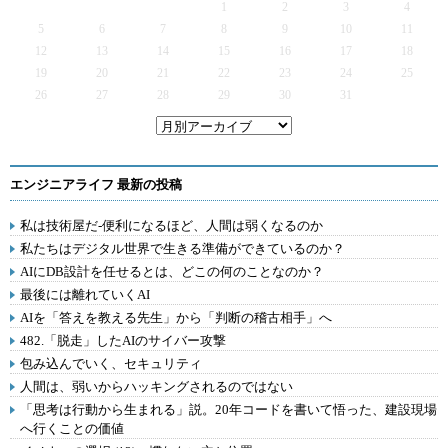
1
2
3
4
5
6
7
8
9
10
11
12
13
14
15
16
17
18
19
20
21
22
23
24
25
26
27
28
29
30
31
エンジニアライフ 最新の投稿
私は技術屋だ-便利になるほど、人間は弱くなるのか
私たちはデジタル世界で生きる準備ができているのか？
AIにDB設計を任せるとは、どこの何のことなのか？
最後には離れていくAI
AIを「答えを教える先生」から「判断の稽古相手」へ
482.「脱走」したAIのサイバー攻撃
包み込んでいく、セキュリティ
人間は、弱いからハッキングされるのではない
「思考は行動から生まれる」説。20年コードを書いて悟った、建設現場
へ行くことの価値