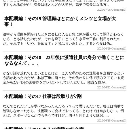
ど、ここは年功序列というよりは学歴重視だったように思う。係長までは高卒
でもなれるのだが、課長はほとんどが大卒だ。高卒で課長になる方...
2020/07/06
Comment(0)
本配属編！その19 管理職はとにかくメンツと立場が大
事！
連中から理由を聞かれたときに会社に入ると急に体が重くなって調子がわるく
なることも話したのだが、それを逆手にとって引き留め工作に利用されたの
だ。それでも「いや、辞めます」と私は言い返した。すると今度は係...
2020/06/29
Comment(0)
本配属編！その18 23年後に派遣社員の身分で働くことに
なるなんて。。。
かなり話が反れてしまいましたけど、こんな私のために送別会を企画するとい
う話があったのだが、私は丁重に断った。その代わりに係で積み立てている資
金から2万円分の図書券をプレゼントしていただいた。陰湿な嫌が...
2020/06/22
Comment(0)
本配属編！その17 仕事は段取りが7割
なんでこれだけしか学べなかったんだろう？って思うんだけど、答えは簡単で
勉強しなかったから。技術職って会社でやってることだけでは進歩しない。例
えば、スポーツなんかでもそうですけど、周りと同じような練習、...
2020/06/15
Comment(0)