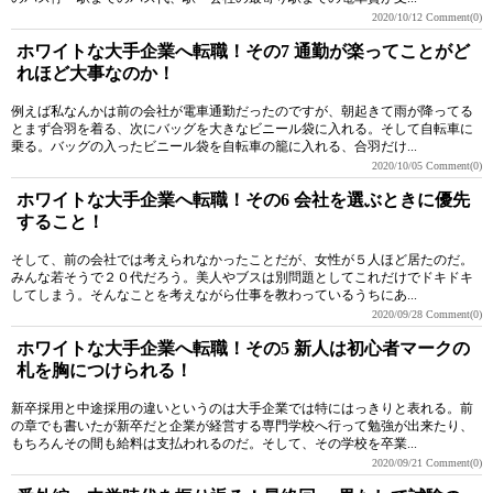
2020/10/12
Comment(0)
ホワイトな大手企業へ転職！その7 通勤が楽ってことがど
れほど大事なのか！
例えば私なんかは前の会社が電車通勤だったのですが、朝起きて雨が降ってる
とまず合羽を着る、次にバッグを大きなビニール袋に入れる。そして自転車に
乗る。バッグの入ったビニール袋を自転車の籠に入れる、合羽だけ...
2020/10/05
Comment(0)
ホワイトな大手企業へ転職！その6 会社を選ぶときに優先
すること！
そして、前の会社では考えられなかったことだが、女性が５人ほど居たのだ。
みんな若そうで２０代だろう。美人やブスは別問題としてこれだけでドキドキ
してしまう。そんなことを考えながら仕事を教わっているうちにあ...
2020/09/28
Comment(0)
ホワイトな大手企業へ転職！その5 新人は初心者マークの
札を胸につけられる！
新卒採用と中途採用の違いというのは大手企業では特にはっきりと表れる。前
の章でも書いたが新卒だと企業が経営する専門学校へ行って勉強が出来たり、
もちろんその間も給料は支払われるのだ。そして、その学校を卒業...
2020/09/21
Comment(0)