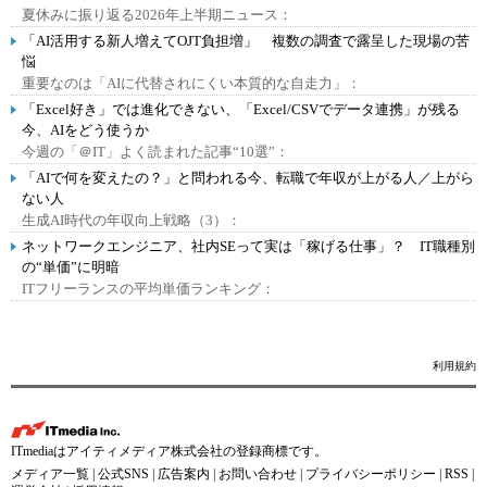
夏休みに振り返る2026年上半期ニュース：
「AI活用する新人増えてOJT負担増」 複数の調査で露呈した現場の苦
悩
重要なのは「AIに代替されにくい本質的な自走力」：
「Excel好き」では進化できない、「Excel/CSVでデータ連携」が残る
今、AIをどう使うか
今週の「＠IT」よく読まれた記事“10選”：
「AIで何を変えたの？」と問われる今、転職で年収が上がる人／上がら
ない人
生成AI時代の年収向上戦略（3）：
ネットワークエンジニア、社内SEって実は「稼げる仕事」？ IT職種別
の“単価”に明暗
ITフリーランスの平均単価ランキング：
利用規約
ITmediaはアイティメディア株式会社の登録商標です。
メディア一覧
|
公式SNS
|
広告案内
|
お問い合わせ
|
プライバシーポリシー
|
RSS
|