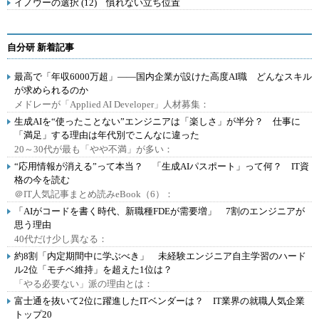
イノウーの選択 (12) 慣れない立ち位置
自分研 新着記事
最高で「年収6000万超」――国内企業が設けた高度AI職 どんなスキル
が求められるのか
メドレーが「Applied AI Developer」人材募集：
生成AIを“使ったことない”エンジニアは「楽しさ」が半分？ 仕事に
「満足」する理由は年代別でこんなに違った
20～30代が最も「やや不満」が多い：
“応用情報が消える”って本当？ 「生成AIパスポート」って何？ IT資
格の今を読む
＠IT人気記事まとめ読みeBook（6）：
「AIがコードを書く時代、新職種FDEが需要増」 7割のエンジニアが
思う理由
40代だけ少し異なる：
約8割「内定期間中に学ぶべき」 未経験エンジニア自主学習のハード
ル2位「モチベ維持」を超えた1位は？
「やる必要ない」派の理由とは：
富士通を抜いて2位に躍進したITベンダーは？ IT業界の就職人気企業
トップ20