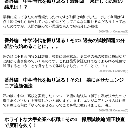
番外編 中学時代を振り返る！最終回 果たして試験の
結果は！？
最初に返ってきたのが音楽だったのですが前回は6点でした。そして今回は94
点！60点分しか勉強していないのにどうしてこんなに取れるんだろう？って思
ったのですが、人間の脳って不思議なもんで60点分しか勉強...
2020/09/14
Comment(8)
番外編 中学時代を振り返る！その2 過去の試験問題の分
析から始めることに。。。
魚の頭に不具合内容又は詳細、枝骨に発生状況、更にその先の枝骨に原因など
と細かく書き留めていくものです。これは品質保証だけでなくあらゆる職種で
通用するということを身をもって体験しました。ってことで、フィ...
2020/09/07
Comment(0)
番外編 中学時代を振り返る！その1 娘にさせたエンジ
ニア流勉強法
私の娘に中学、高校と実践したエンジニア流の勉強法（勝手に私が決めたので
御了承ください）を投稿したいと思います。まず、エンジニアというのは仕事
でも教える前に「やってみせる」ってことを私は教わりました。海...
2020/08/31
Comment(0)
ホワイトな大手企業へ転職！その4 採用試験編 適正検査
で度肝を抜く！