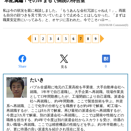
本配属編！その16 まるで病院の待合室
私は今の状況を親に相談しました。「もうあんな会社冗談じゃねえ！」。両親
も自分の顔つきを見て気づいていたようで止めることはしなかった。「まずは
職業安定所にいってみろ」と、オヤジに言われた。今でこそハロー...
2020/06/08
Comment(0)
1
2
3
4
5
6
7
8
9
Share
0
見る
たいき
バブル全盛期に地元の工業高校を卒業後、大手自動車会社へ
就職。 1年半で自己退職し、大手企業へ再就職。現場作業員
として13年間勤務したが、工場閉鎖により自己退職。派遣会
社へ再就職し、約4年間勤務、ここで製造技術を学ぶ。外資
系へ再就職、ここで化学の分析などを職務するが約4年で解雇。 町工場へ
再就職するが、ここは8カ月で解雇。再び最初の派遣会社へ再就職するが、
今度は3カ月で解雇。別の派遣会社へ再就職し、ここでは開発や性能などの
職務を担当する、約4年で今度は別の派遣会社からスカウトを受け、待遇の
良い職場へ再就職。ここでは精密機器の性能などを学ぶ、約1年半勤務した
が、更に待遇の良い派遣先を紹介され現在に至る。