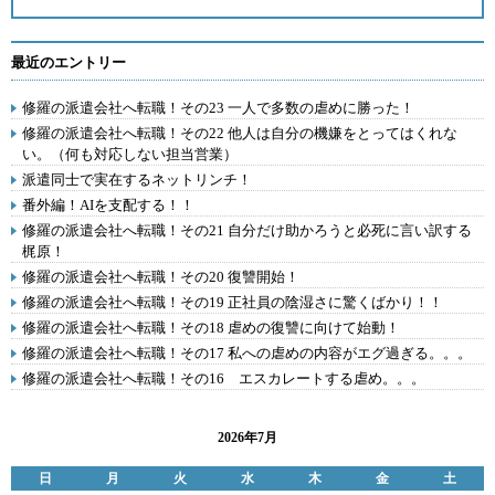
最近のエントリー
修羅の派遣会社へ転職！その23 一人で多数の虐めに勝った！
修羅の派遣会社へ転職！その22 他人は自分の機嫌をとってはくれな
い。（何も対応しない担当営業）
派遣同士で実在するネットリンチ！
番外編！AIを支配する！！
修羅の派遣会社へ転職！その21 自分だけ助かろうと必死に言い訳する
梶原！
修羅の派遣会社へ転職！その20 復讐開始！
修羅の派遣会社へ転職！その19 正社員の陰湿さに驚くばかり！！
修羅の派遣会社へ転職！その18 虐めの復讐に向けて始動！
修羅の派遣会社へ転職！その17 私への虐めの内容がエグ過ぎる。。。
修羅の派遣会社へ転職！その16 エスカレートする虐め。。。
2026年7月
日
月
火
水
木
金
土