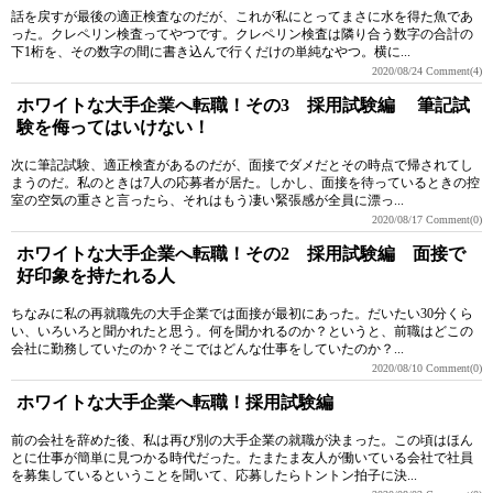
話を戻すが最後の適正検査なのだが、これが私にとってまさに水を得た魚であ
った。クレペリン検査ってやつです。クレペリン検査は隣り合う数字の合計の
下1桁を、その数字の間に書き込んで行くだけの単純なやつ。横に...
2020/08/24
Comment(4)
ホワイトな大手企業へ転職！その3 採用試験編 筆記試
験を侮ってはいけない！
次に筆記試験、適正検査があるのだが、面接でダメだとその時点で帰されてし
まうのだ。私のときは7人の応募者が居た。しかし、面接を待っているときの控
室の空気の重さと言ったら、それはもう凄い緊張感が全員に漂っ...
2020/08/17
Comment(0)
ホワイトな大手企業へ転職！その2 採用試験編 面接で
好印象を持たれる人
ちなみに私の再就職先の大手企業では面接が最初にあった。だいたい30分くら
い、いろいろと聞かれたと思う。何を聞かれるのか？というと、前職はどこの
会社に勤務していたのか？そこではどんな仕事をしていたのか？...
2020/08/10
Comment(0)
ホワイトな大手企業へ転職！採用試験編
前の会社を辞めた後、私は再び別の大手企業の就職が決まった。この頃はほん
とに仕事が簡単に見つかる時代だった。たまたま友人が働いている会社で社員
を募集しているということを聞いて、応募したらトントン拍子に決...