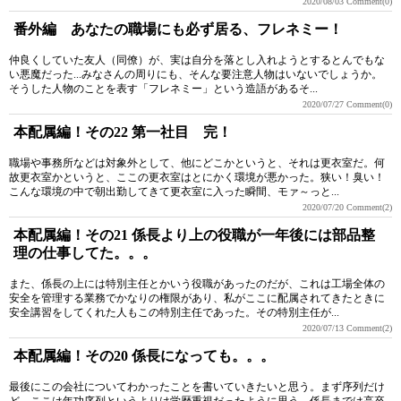
2020/08/03
Comment(0)
番外編 あなたの職場にも必ず居る、フレネミー！
仲良くしていた友人（同僚）が、実は自分を落とし入れようとするとんでもな
い悪魔だった...みなさんの周りにも、そんな要注意人物はいないでしょうか。
そうした人物のことを表す「フレネミー」という造語があるそ...
2020/07/27
Comment(0)
本配属編！その22 第一社目 完！
職場や事務所などは対象外として、他にどこかというと、それは更衣室だ。何
故更衣室かというと、ここの更衣室はとにかく環境が悪かった。狭い！臭い！
こんな環境の中で朝出勤してきて更衣室に入った瞬間、モァ～っと...
2020/07/20
Comment(2)
本配属編！その21 係長より上の役職が一年後には部品整
理の仕事してた。。。
また、係長の上には特別主任とかいう役職があったのだが、これは工場全体の
安全を管理する業務でかなりの権限があり、私がここに配属されてきたときに
安全講習をしてくれた人もこの特別主任であった。その特別主任が...
2020/07/13
Comment(2)
本配属編！その20 係長になっても。。。
最後にこの会社についてわかったことを書いていきたいと思う。まず序列だけ