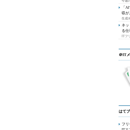
今週の
「A
収が
生成
ネッ
る仕
IT
＠IT
はてブ
フリ
IT