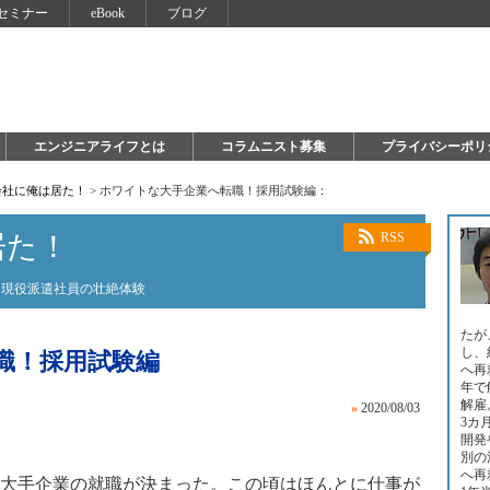
セミナー
eBook
ブログ
エンジニアライフとは
コラムニスト募集
プライバシーポリ
会社に俺は居た！
>
ホワイトな大手企業へ転職！採用試験編：
居た！
RSS
た現役派遣社員の壮絶体験
たが
し、
職！採用試験編
へ再
年で
解雇
»
2020/08/03
3カ
開発
別の
へ再
大手企業の就職が決まった。この頃はほんとに仕事が