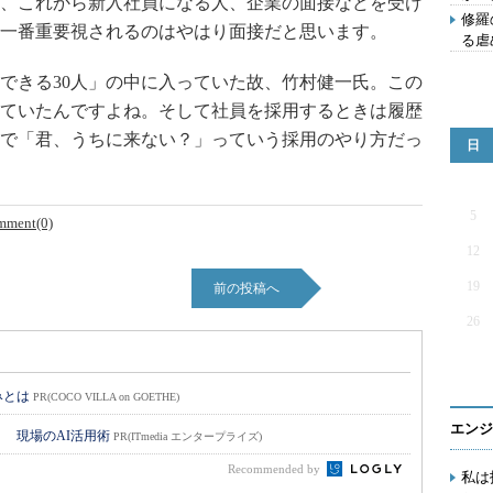
、これから新入社員になる人、企業の面接などを受け
修羅
一番重要視されるのはやはり面接だと思います。
る虐
できる30人」の中に入っていた故、竹村健一氏。この
ていたんですよね。そして社員を採用するときは履歴
で「君、うちに来ない？」っていう採用のやり方だっ
日
5
mment(0)
12
19
前の投稿へ
26
みとは
PR(COCO VILLA on GOETHE)
エンジ
！ 現場のAI活用術
PR(ITmedia エンタープライズ)
Recommended by
私は