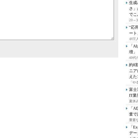
生成
さ」
でこ
20
“応
ート
＠IT
「A
増」
40
約8
ニア
えた
「や
富士
IT
夏休
「A
査で
重要
「E
デー