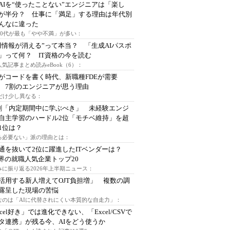
AIを“使ったことない”エンジニアは「楽し
が半分？ 仕事に「満足」する理由は年代別
んなに違った
～30代が最も「やや不満」が多い：
用情報が消える”って本当？ 「生成AIパスポ
」って何？ IT資格の今を読む
人気記事まとめ読みeBook（6）：
Iがコードを書く時代、新職種FDEが需要
 7割のエンジニアが思う理由
代だけ少し異なる：
割「内定期間中に学ぶべき」 未経験エンジ
自主学習のハードル2位「モチベ維持」を超
1位は？
る必要ない」派の理由とは：
通を抜いて2位に躍進したITベンダーは？
業界の就職人気企業トップ20
みに振り返る2026年上半期ニュース：
I活用する新人増えてOJT負担増」 複数の調
露呈した現場の苦悩
なのは「AIに代替されにくい本質的な自走力」：
xcel好き」では進化できない、「Excel/CSVで
タ連携」が残る今、AIをどう使うか