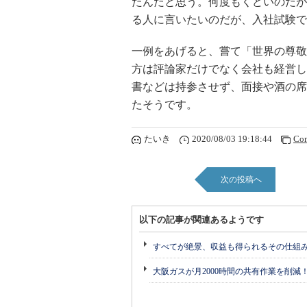
たんだと思う。何度もくどいのだが
る人に言いたいのだが、入社試験で
一例をあげると、嘗て「世界の尊敬
方は評論家だけでなく会社も経営し
書などは持参させず、面接や酒の席
たそうです。
たいき
2020/08/03 19:18:44
Co
次の投稿へ
以下の記事が関連あるようです
すべてが絶景、収益も得られるその仕組
大阪ガスが月2000時間の共有作業を削減