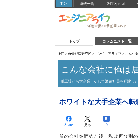
TOP
連載一覧
＠IT Special
トップ
コラムニスト一覧
@IT
>
自分戦略研究所
>
エンジニアライフ
>
こんな
こんな会社に俺は
町工場から大企業、そして派遣社員も経験し
ホワイトな大手企業へ転
Share
0
見る
前の会社を辞めた後、私は再び別の