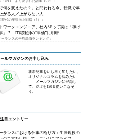
「＠IT」よく読まれた記事“10選”：
Iで何を変えたの？」と問われる今、転職で年
上がる人／上がらない人
AI時代の年収向上戦略（3）：
トワークエンジニア、社内SEって実は「稼げ
事」？ IT職種別の“単価”に明暗
フリーランスの平均単価ランキング：
メールマガジンのお申し込み
新着記事をいち早く知りたい、
オリジナルコラムを読みたい
――メールマガジンに登録し
て、＠ITを120％使いこなそ
う。
注目エントリー
ーランスにおける仕事の断り方：生涯現役の
エンジニアを目指して：エンジニアライフ