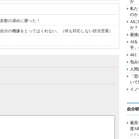
か
私た
のか
で多数の虐めに勝った！
AI
か？
人は自分の機嫌をとってはくれない。（何も対応しない担当営業）
最後
AI
手」
48
包み
人間
「思
いて
イノ
自分研
最高
度A
メドレ