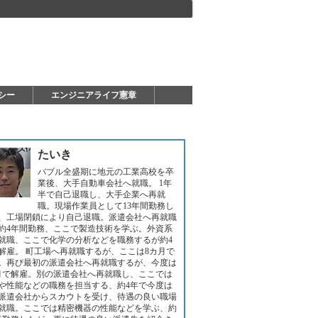
シー
エンジニアライフ憲章
たいき
バブル全盛期に地元の工業高校を卒
業後、大手自動車会社へ就職。 1年
半で自己退職し、大手企業へ再就
職。現場作業員として13年間勤務し
、工場閉鎖により自己退職。派遣会社へ再就職
約4年間勤務、ここで製造技術を学ぶ。外資系
就職、ここで化学の分析などを職務するが約4
解雇。 町工場へ再就職するが、ここは8カ月で
。再び最初の派遣会社へ再就職するが、今度は
月で解雇。別の派遣会社へ再就職し、ここでは
や性能などの職務を担当する、約4年で今度は
派遣会社からスカウトを受け、待遇の良い職場
就職。ここでは精密機器の性能などを学ぶ、約