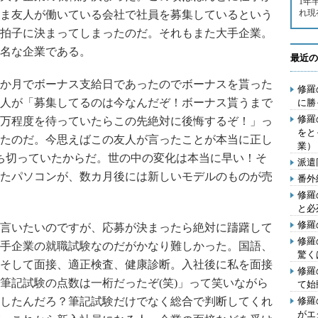
1年
れ現
ま友人が働いている会社で社員を募集しているという
拍子に決まってしまったのだ。それもまた大手企業。
名な企業である。
最近の
か月でボーナス支給日であったのでボーナスを貰った
修羅
人が「募集してるのは今なんだぞ！ボーナス貰うまで
に勝
修羅
万程度を待っていたらこの先絶対に後悔するぞ！」っ
をと
たのだ。今思えばこの友人が言ったことが本当に正し
業）
ち切っていたからだ。世の中の変化は本当に早い！そ
派遣
たパソコンが、数カ月後には新しいモデルのものが売
番外
修羅
と必
修羅
言いたいのですが、応募が決まったら絶対に躊躇して
修羅
手企業の就職試験なのだがかなり難しかった。国語、
驚く
そして面接、適正検査、健康診断。入社後に私を面接
修羅
筆記試験の点数は一桁だったぞ(笑)」って笑いながら
て始
したんだろ？筆記試験だけでなく総合で判断してくれ
修羅
がエ