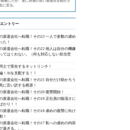
半勤務したが、更に待遇の良い派遣先を紹介さ
在に至る。
エントリー
の派遣会社へ転職！その23 一人で多数の虐め
った！
の派遣会社へ転職！その22 他人は自分の機嫌
ってはくれない。（何も対応しない担当営
同士で実在するネットリンチ！
編！AIを支配する！！
の派遣会社へ転職！その21 自分だけ助かろう
死に言い訳する梶原！
の派遣会社へ転職！その20 復讐開始！
の派遣会社へ転職！その19 正社員の陰湿さに
ばかり！！
の派遣会社へ転職！その18 虐めの復讐に向け
動！
の派遣会社へ転職！その17 私への虐めの内容
グ過ぎる。。。