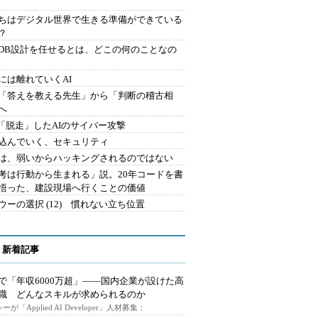
ちはデジタル世界で生きる準備ができている
？
にDB設計を任せるとは、どこの何のことなの
には離れていくAI
を「答えを教える先生」から「判断の稽古相
へ
2.「脱走」したAIのサイバー攻撃
込んでいく、セキュリティ
は、弱いからハッキングされるのではない
考は行動から生まれる」説。20年コードを書
悟った、建設現場へ行くことの価値
ウーの選択 (12) 慣れない立ち位置
 新着記事
で「年収6000万超」――国内企業が設けた高
I職 どんなスキルが求められるのか
ーが「Applied AI Developer」人材募集：