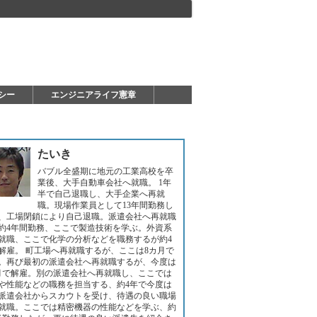
シー
エンジニアライフ憲章
たいき
バブル全盛期に地元の工業高校を卒
業後、大手自動車会社へ就職。 1年
半で自己退職し、大手企業へ再就
職。現場作業員として13年間勤務し
、工場閉鎖により自己退職。派遣会社へ再就職
約4年間勤務、ここで製造技術を学ぶ。外資系
就職、ここで化学の分析などを職務するが約4
解雇。 町工場へ再就職するが、ここは8カ月で
。再び最初の派遣会社へ再就職するが、今度は
月で解雇。別の派遣会社へ再就職し、ここでは
や性能などの職務を担当する、約4年で今度は
派遣会社からスカウトを受け、待遇の良い職場
就職。ここでは精密機器の性能などを学ぶ、約