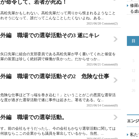
んが命令して、若者が死ぬ！
修羅
る虐
は高松先輩かもしれない。高松先輩だって周りから恨まれるようなこと
れそうになって、誰だってこんなことしたくないよね。ある...
2021/06/28
Comment(2)
外編 職場での選挙活動その3 遂にキレ
日
の矢口先輩に組合の支部委員である高松先輩が早く書いてくれと催促を
輩の装置は珍しく絶好調で稼働が良かった。だからせっか...
5
2021/06/21
Comment(0)
12
外編 職場での選挙活動その2 危険な仕事
19
26
、危険な仕事ほど下っ端を巻き込む！」ということがこの悪質な選挙活
な度が過ぎた選挙活動で遂に事件は起きた。署名である。な...
2021/06/14
Comment(0)
番外編 職場での選挙活動。
エンジ
です。前の会社もそうだったし、今の会社もかなり選挙活動に関しては
何故ならここの企業からも議員を輩出しているから。当然、...
私た
2021/06/07
Comment(0)