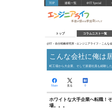
TOP
連載一覧
＠IT Special
トップ
コラムニスト一覧
@IT
>
自分戦略研究所
>
エンジニアライフ
>
こんな
こんな会社に俺は
町工場から大企業、そして派遣社員も経験し
Share
0
見る
ホワイトな大手企業へ転職！そ
場。。。