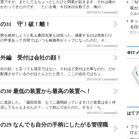
装置ですが、またしてもちょっとしたひと悶着が起きます。それは確か
「A
かかってきたのです。「たいき俺、今日休日出勤でさ、俺の...
収が
2021/04/12
Comment(0)
生成
ネッ
の31 守！破！離！
る仕
IT
状態を維持しようと私も桑田先輩も頑張った。減量するのは簡単だけ
の甲斐あって月間ではいつも稼働率がトップになったのだ。そ...
2021/04/05
Comment(2)
＠IT
番外編 受付は会社の顔！
会社の顔」と言っても過言ではない。それほど受付は大事なのだ。だか
配属させているのがほとんどだと思う。ここの会社ではちょ...
2021/03/29
Comment(0)
の30 最低の装置から最高の装置へ！
長に直訴した。「藤田班長、もう二週間経っていますけど装置は全く停
戻してもらえませんか？」って頼んでみたのだ。すると「ち...
はてブ
2021/03/22
Comment(2)
の29 なんでも自分の手柄にしたがる管理職
フリ
IT