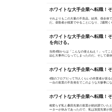
ホワイトな大手企業へ転職！そ
それよりもこの大量の不良品。結局、係全体
だ。昼勤者が残業でやることになり、2週間くら
ホワイトな大手企業へ転職！そ
を向ける。
当然4階からは「こんなの使えねえ！」ってこ
込む大事件になってしまったのだ。そして昼休み
ホワイトな大手企業へ転職！そ
4階のフロアだって70人くらいの作業者が居
一台の装置の不良発生でこのような大惨事にな
ホワイトな大手企業へ転職！その
相変らず私と桑田先輩の装置が絶好調でいた
ーターが休みであったので、私は加賀先輩が担