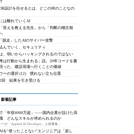
？
にDB設計を任せるとは、どこの何のことなの
には離れていくAI
を「答えを教える先生」から「判断の稽古相
へ
2.「脱走」したAIのサイバー攻撃
込んでいく、セキュリティ
は、弱いからハッキングされるのではない
考は行動から生まれる」説。20年コードを書
悟った、建設現場へ行くことの価値
ウーの選択 (12) 慣れない立ち位置
42回 結果を引き受ける
 新着記事
で「年収6000万超」――国内企業が設けた高
I職 どんなスキルが求められるのか
ーが「Applied AI Developer」人材募集：
AIを“使ったことない”エンジニアは「楽し