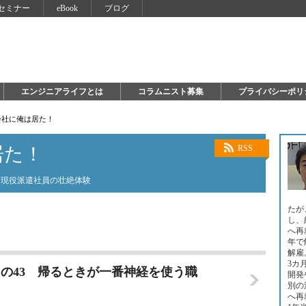
セミナー
eBook
ブログ
エンジニアライフとは
コラムニスト募集
プライバシーポリ
会社に俺は居た！
居た！
RSS
た現役派遣社員の壮絶体験
たが
し、
へ再
年で
解雇
3カ
の43 帰るときが一番神経を使う職
開発
別の
へ再