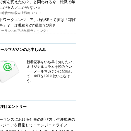
Iで何を変えたの？」と問われる今、転職で年
上がる人／上がらない人
AI時代の年収向上戦略（3）：
トワークエンジニア、社内SEって実は「稼げ
事」？ IT職種別の“単価”に明暗
フリーランスの平均単価ランキング：
メールマガジンのお申し込み
新着記事をいち早く知りたい、
オリジナルコラムを読みたい
――メールマガジンに登録し
て、＠ITを120％使いこなそ
う。
注目エントリー
ーランスにおける仕事の断り方：生涯現役の
エンジニアを目指して：エンジニアライフ