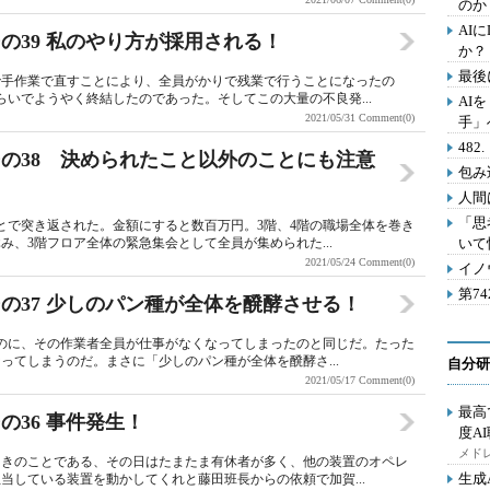
のか
AI
の39 私のやり方が採用される！
か？
最後
で手作業で直すことにより、全員がかりで残業で行うことになったの
いでようやく終結したのであった。そしてこの大量の不良発...
AI
2021/05/31
Comment(0)
手」
48
の38 決められたこと以外のことにも注意
包み
人間
「思
とで突き返された。金額にすると数百万円。3階、4階の職場全体を巻き
、3階フロア全体の緊急集会として全員が集められた...
いて
2021/05/24
Comment(0)
イノ
第7
の37 少しのパン種が全体を醗酵させる！
るのに、その作業者全員が仕事がなくなってしまったのと同じだ。たった
ってしまうのだ。まさに「少しのパン種が全体を醗酵さ...
自分研
2021/05/17
Comment(0)
最高
36 事件発生！
度A
メドレ
ときのことである、その日はたまたま有休者が多く、他の装置のオペレ
生成
当している装置を動かしてくれと藤田班長からの依頼で加賀...