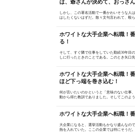
は、爺さんが決めて、おっさ
しかし、この署名活動で一番かわいそうな人
はしたくないはずだ。散々文句言われて、殴ら
ホワイトな大手企業へ転職！番
る！
そして、すぐ隣で仕事をしていた勤続30年目
しに行ったときのことである。このとき矢口先
ホワイトな大手企業へ転職！番
ほど下っ端を巻き込む！
何が言いたいのかというと「意味のない仕事
動から得た教訓でありました。そしてこのよう
ホワイトな大手企業へ転職！
大企業になると、選挙活動もかなり盛んなの
熱を入れていた。ここの企業では特にそうだ。