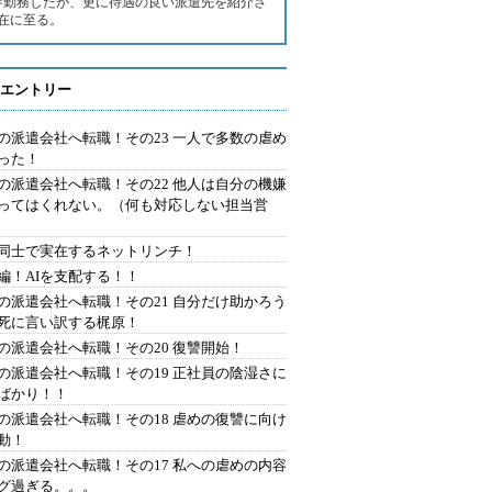
半勤務したが、更に待遇の良い派遣先を紹介さ
在に至る。
エントリー
の派遣会社へ転職！その23 一人で多数の虐め
った！
の派遣会社へ転職！その22 他人は自分の機嫌
ってはくれない。（何も対応しない担当営
同士で実在するネットリンチ！
編！AIを支配する！！
の派遣会社へ転職！その21 自分だけ助かろう
死に言い訳する梶原！
の派遣会社へ転職！その20 復讐開始！
の派遣会社へ転職！その19 正社員の陰湿さに
ばかり！！
の派遣会社へ転職！その18 虐めの復讐に向け
動！
の派遣会社へ転職！その17 私への虐めの内容
グ過ぎる。。。