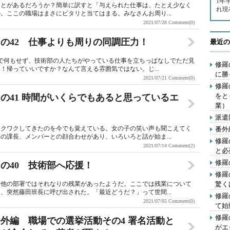
1年
ことがあるだろうか？簡単に訳すと「与えられた仕事は、たとえ少なく
れ現
。ここの職場はまさにピタリと当てはまる。みなさんお周り...
2021/07/28
Comment(0)
の42 仕事よりも周りの同調圧力！
最近の
まで何もせず、技術部の人たちがやっている仕事を立ちっぱなしでただ見
修羅
！帰っていいですか？なんて言える雰囲気ではない。じ...
に勝
2021/07/21
Comment(0)
修羅
をと
の41 時間がいくらでもあると思っているエ
業）
派遣
ワクワクしてきたのを今でも覚えている。女の子の笑い声も聞こえてく
番外
の課長、メンバーとの顔合わせがあり、いろいろと話が始ま...
修羅
2021/07/14
Comment(2)
と必
修羅
の40 技術部へ応援！
修羅
、他の部署ではそれなりの残業があったようだ。ここでは残業について
驚く
、突然藤田班長に呼び出された。「最近どうだ？」って世間...
修羅
2021/07/05
Comment(0)
て始
修羅
外編 職場での選挙活動その4 署名活動と
がエ