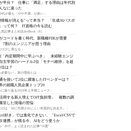
が半分？ 仕事に「満足」する理由は年代別
んなに違った
～30代が最も「やや不満」が多い：
用情報が消える”って本当？ 「生成AIパスポ
」って何？ IT資格の今を読む
人気記事まとめ読みeBook（6）：
Iがコードを書く時代、新職種FDEが需要
 7割のエンジニアが思う理由
代だけ少し異なる：
割「内定期間中に学ぶべき」 未経験エンジ
自主学習のハードル2位「モチベ維持」を超
1位は？
る必要ない」派の理由とは：
通を抜いて2位に躍進したITベンダーは？
業界の就職人気企業トップ20
みに振り返る2026年上半期ニュース：
I活用する新人増えてOJT負担増」 複数の調
露呈した現場の苦悩
なのは「AIに代替されにくい本質的な自走力」：
xcel好き」では進化できない、「Excel/CSVで
タ連携」が残る今、AIをどう使うか
「＠IT」よく読まれた記事“10選”：