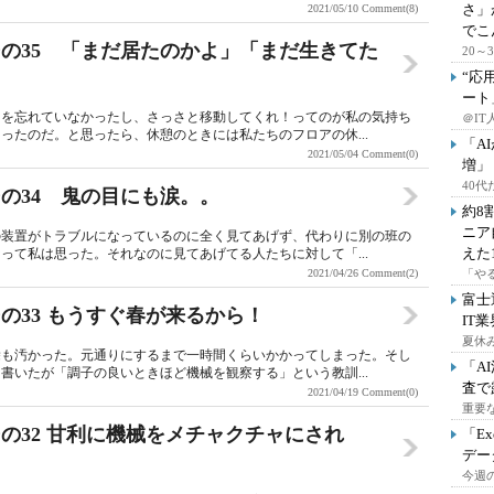
さ」
2021/05/10
Comment(8)
でこ
の35 「まだ居たのかよ」「まだ生きてた
20
“応
ート
ちを忘れていなかったし、さっさと移動してくれ！ってのが私の気持ち
＠IT
ったのだ。と思ったら、休憩のときには私たちのフロアの休...
「A
2021/05/04
Comment(0)
増」
40
の34 鬼の目にも涙。。
約8
ニア
の装置がトラブルになっているのに全く見てあげず、代わりに別の班の
えた
って私は思った。それなのに見てあげてる人たちに対して「...
2021/04/26
Comment(2)
「や
富士
の33 もうすぐ春が来るから！
IT
夏休
除も汚かった。元通りにするまで一時間くらいかかってしまった。そし
「A
書いたが「調子の良いときほど機械を観察する」という教訓...
査で
2021/04/19
Comment(0)
重要
の32 甘利に機械をメチャクチャにされ
「E
デー
今週の