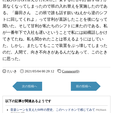
居なくなってしまったので班の入れ替えを実施したのであ
る。「藤田さん この班で誰も話す奴いねえから逆のシフ
トに回してくれよ」って甘利が直訴したことを後になって
聞いた。そして甘利が私たちのシフトに来たのである。私
が一番年下で入社も遅いということで私には結構話しかけ
てきてたね。私も聞かれたことは答えるようにはしてい
た。しかし、またしてもここで装置をぶっ壊してしまった
のだ。人間て、向き不向きがあるんだなあって、このとき
に思った。
たいき
2021/05/04 00:29:12
Comment(0)
次の投稿へ
前の投稿へ
以下の記事が関連あるようです
音楽シーンを支えた64年の歴史、このヘッドホンで感じてみて
PR(Marsh
all Group AB)