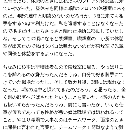
と思ったら、休憩のときには私たちのフロアの休憩室に来
ていやがった。昼休みも同様に3階のフロアの休憩室に来る
のだ。4階の連中と馴染めないのだろうか。3階に来ても相
手をするのは甘利だけだ。私も遠慮することはなくなった
ので挨拶だけしたらさっさと離れた場所に移動していたし
ね。そしてこの頃になると禁煙室、喫煙室の二か所の休憩
室が出来たので私はタバコは吸わないのだが禁煙室で先輩
や同僚と休憩をするようになった。
ちなみに杉本は非喫煙者なので禁煙室に居る。やっぱりこ
こを離れるのが嫌だったんだろうね。自分で好き勝手にで
きていた職場だったし。そして数カ月後、3階には現れなく
なった。4階の連中と慣れてきたのだろう。と思ったら、全
く別の部署へ飛ばされたということを聞いた。4階の人たち
も扱いずらかったんだろうね。前にも書いたが、いくら仕
事が優秀であっても性格が悪い奴は職場では嫌われるって
こと。やはり職場で大事なのはチームワーク。面接のとき
に課長に言われた言葉だ。チームワーク！簡単なようで難