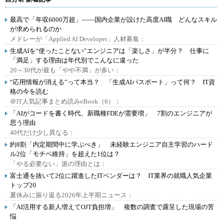
最高で「年収6000万超」――国内企業が設けた高度AI職 どんなスキル
が求められるのか
メドレーが「Applied AI Developer」人材募集：
生成AIを“使ったことない”エンジニアは「楽しさ」が半分？ 仕事に
「満足」する理由は年代別でこんなに違った
20～30代が最も「やや不満」が多い：
“応用情報が消える”って本当？ 「生成AIパスポート」って何？ IT資
格の今を読む
＠IT人気記事まとめ読みeBook（6）：
「AIがコードを書く時代、新職種FDEが需要増」 7割のエンジニアが
思う理由
40代だけ少し異なる：
約8割「内定期間中に学ぶべき」 未経験エンジニア自主学習のハード
ル2位「モチベ維持」を超えた1位は？
「やる必要ない」派の理由とは：
富士通を抜いて2位に躍進したITベンダーは？ IT業界の就職人気企業
トップ20
夏休みに振り返る2026年上半期ニュース：
「AI活用する新人増えてOJT負担増」 複数の調査で露呈した現場の苦
悩