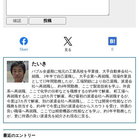
Share
0
見る
たいき
バブル全盛期に地元の工業高校を卒業後、大手自動車会社へ
就職。 1年半で自己退職し、大手企業へ再就職。現場作業員
として13年間勤務したが、工場閉鎖により自己退職。派遣会
社へ再就職し、約4年間勤務、ここで製造技術を学ぶ。外資
系へ再就職、ここで化学の分析などを職務するが約4年で解雇。 町工場へ
再就職するが、ここは8カ月で解雇。再び最初の派遣会社へ再就職するが、
今度は3カ月で解雇。別の派遣会社へ再就職し、ここでは開発や性能などの
職務を担当する、約4年で今度は別の派遣会社からスカウトを受け、待遇の
良い職場へ再就職。ここでは精密機器の性能などを学ぶ、約1年半勤務した
が、更に待遇の良い派遣先を紹介され現在に至る。
最近のエントリー