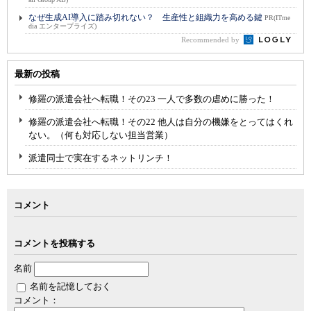
なぜ生成AI導入に踏み切れない？ 生産性と組織力を高める鍵
PR(ITme
dia エンタープライズ)
Recommended by
最新の投稿
修羅の派遣会社へ転職！その23 一人で多数の虐めに勝った！
修羅の派遣会社へ転職！その22 他人は自分の機嫌をとってはくれ
ない。（何も対応しない担当営業）
派遣同士で実在するネットリンチ！
コメント
コメントを投稿する
名前
名前を記憶しておく
コメント：