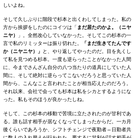
しいよね。
そして久しぶりに階段で杉本と出くわしてしまった。私の
方から挨拶をしたのにコイツは「
まだ居たのかよ。（ニヤ
ニヤ）
」。全然改心していなかった。そしてこの杉本の一
言で私のリミッターは振り切れた。
「まだ生きてたんです
か（ニヤニヤ）」
と、やり返してやったのだ。目を丸くし
て私を見つめる杉本。一度も逆らったことがなかった人間
に、今までさんざん自分の八つ当たりの道具にしていた人
間に、そして絶対に逆らってこないだろうと思っていた人
間から、こんなこと言われたことが相当応えたのだろう。
それ以来、会社で会っても杉本は私をシカとするようにな
った。私もそのほうが良かったしね。
そして、この杉本の移動で苦境に立たされたのが甘利であ
る。誰も話す相手が居なくなってしまったからだ。一カ月
後くらいであろうか、シフトチェンジで夜勤者⇔日勤者共
に数人の入れ替えが行われた。要するに甘利が話す相手が