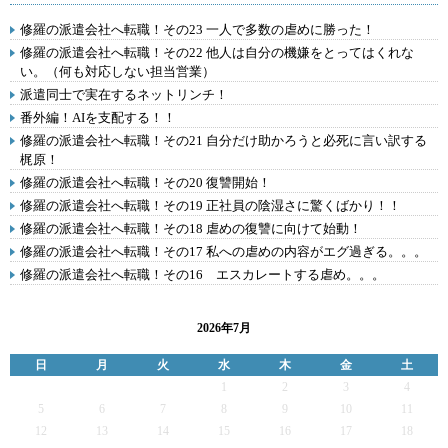
修羅の派遣会社へ転職！その23 一人で多数の虐めに勝った！
修羅の派遣会社へ転職！その22 他人は自分の機嫌をとってはくれな
い。（何も対応しない担当営業）
派遣同士で実在するネットリンチ！
番外編！AIを支配する！！
修羅の派遣会社へ転職！その21 自分だけ助かろうと必死に言い訳する
梶原！
修羅の派遣会社へ転職！その20 復讐開始！
修羅の派遣会社へ転職！その19 正社員の陰湿さに驚くばかり！！
修羅の派遣会社へ転職！その18 虐めの復讐に向けて始動！
修羅の派遣会社へ転職！その17 私への虐めの内容がエグ過ぎる。。。
修羅の派遣会社へ転職！その16 エスカレートする虐め。。。
2026年7月
日
月
火
水
木
金
土
1
2
3
4
5
6
7
8
9
10
11
12
13
14
15
16
17
18