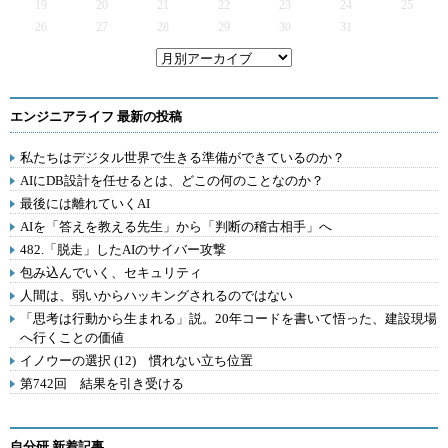
19
20
21
22
23
24
25
26
27
28
29
30
31
エンジニアライフ 最新の投稿
私たちはデジタル世界で生きる準備ができているのか？
AIにDB設計を任せるとは、どこの何のことなのか？
最後には離れていくAI
AIを「答えを教える先生」から「判断の稽古相手」へ
482.「脱走」したAIのサイバー攻撃
包み込んでいく、セキュリティ
人間は、弱いからハッキングされるのではない
「思考は行動から生まれる」説。20年コードを書いて悟った、建設現場
へ行くことの価値
イノウーの選択 (12) 慣れない立ち位置
第742回 結果を引き受ける
自分研 新着記事