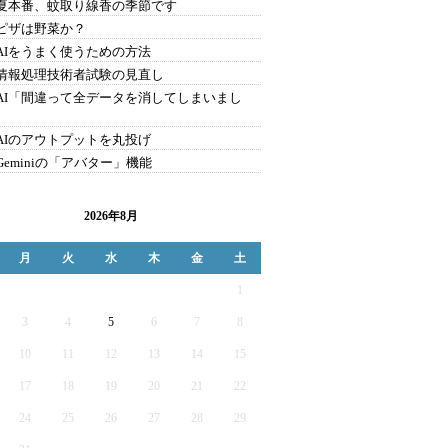
9.夏本番、蚊取り線香の季節です
8.ピザは野菜か？
7.AIをうまく使うための方法
6.情報処理技術者試験の見直し
5.AI「間違って全データを消してしまいまし
4.AIのアウトプットを丸投げ
.Geminiの「アバター」機能
2026年8月
月
火
水
木
金
土
1
3
4
5
6
7
8
10
11
12
13
14
15
17
18
19
20
21
22
24
25
26
27
28
29