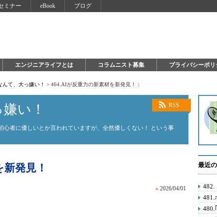
セミナー
eBook
ブログ
エンジニアライフとは
コラムニスト募集
プライバシーポリ
on なんて、大っ嫌い！
>
464.AIが反重力の新素材を新発見！：
大っ嫌い！
RSS
on。初心者に優しいとか言われていますが、全然優しくない！ という事
最近の
材を新発見！
48
»
2026/04/01
481
48