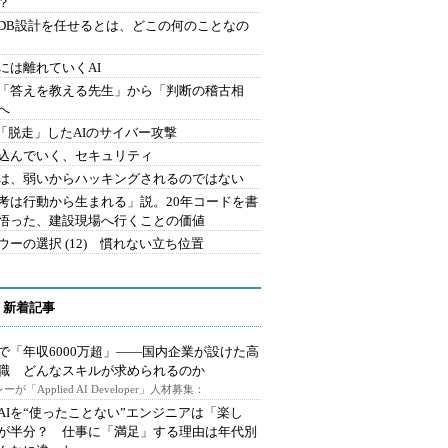
？
にDB設計を任せるとは、どこの何のことなの
には離れていくAI
を「答えを教える先生」から「判断の稽古相
へ
2.「脱走」したAIのサイバー攻撃
込んでいく、セキュリティ
は、弱いからハッキングされるのではない
考は行動から生まれる」説。20年コードを書
悟った、建設現場へ行くことの価値
ウーの選択 (12) 慣れない立ち位置
 新着記事
で「年収6000万超」――国内企業が設けた高
I職 どんなスキルが求められるのか
ーが「Applied AI Developer」人材募集：
AIを“使ったことない”エンジニアは「楽し
が半分？ 仕事に「満足」する理由は年代別