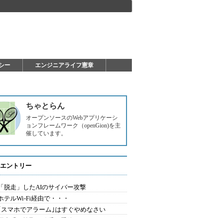
シー
エンジニアライフ憲章
ちゃとらん
オープンソースのWebアプリケーシ
ョンフレームワーク（openGion)を主
催しています。
エントリー
2.「脱走」したAIのサイバー攻撃
.ホテルWi-Fi経由で・・・
0.｢スマホでアラーム｣はすぐやめなさい