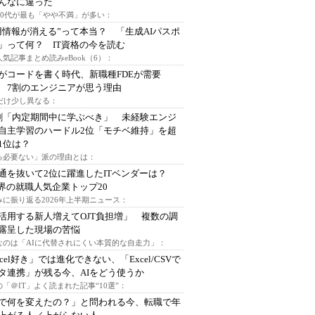
んなに違った
～30代が最も「やや不満」が多い：
用情報が消える”って本当？ 「生成AIパスポ
」って何？ IT資格の今を読む
人気記事まとめ読みeBook（6）：
Iがコードを書く時代、新職種FDEが需要
 7割のエンジニアが思う理由
代だけ少し異なる：
割「内定期間中に学ぶべき」 未経験エンジ
自主学習のハードル2位「モチベ維持」を超
1位は？
る必要ない」派の理由とは：
通を抜いて2位に躍進したITベンダーは？
業界の就職人気企業トップ20
みに振り返る2026年上半期ニュース：
I活用する新人増えてOJT負担増」 複数の調
露呈した現場の苦悩
なのは「AIに代替されにくい本質的な自走力」：
xcel好き」では進化できない、「Excel/CSVで
タ連携」が残る今、AIをどう使うか
「＠IT」よく読まれた記事“10選”：
Iで何を変えたの？」と問われる今、転職で年