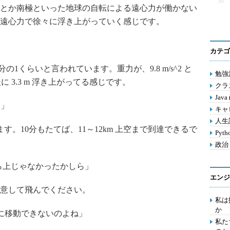
30
とか南極といった地球の自転による遠心力が働かない
遠心力で徐々に浮き上がっていく感じです。
カテゴ
1くらいと言われています。重力が、9.8 m/s^2 と
勉強法
秒後に 3.3 m 浮き上がってる感じです。
クラス
Java
？」
キャ
人生訓
ます。10分もたてば、11～12km 上空まで到達できるで
Pyth
政治 
から上じゃなかったかしら」
エンジ
意して飛んでください。
私は
か
に移動できないのよね」
私た