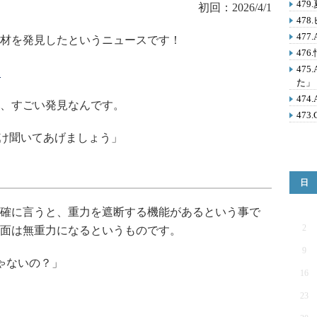
47
初回：2026/4/1
47
47
材を発見したというニュースです！
47
47
1
た」
47
、すごい発見なんです。
473
だけ聞いてあげましょう」
日
確に言うと、重力を遮断する機能があるという事で
2
面は無重力になるというものです。
9
ゃないの？」
16
23