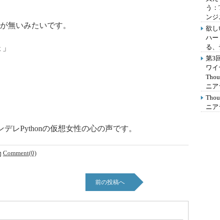
う：
ンジ
が無いみたいです。
欲し
ハー
る、
ょ」
第3
ワイ
Th
ニア
Th
ニア
」
レPythonの仮想女性の心の声です。
Comment(0)
前の投稿へ