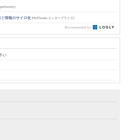
perSecurity)
防ぐ情報のサイロ化
PR(ITmedia エンタープライズ)
Recommended by
さい