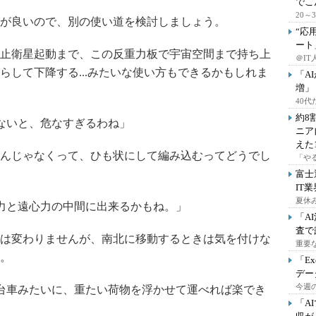
でこ
20
が良いので、別の使い道を検討しましょう。
“応
ート
止衛星起動まで、この反重力板で宇宙空間まで持ち上
＠IT
らして下降する...みたいな使い方もできるかもしれま
「A
増」
40
約8
ないと、危なすぎるわね」
ニア
えた
んじゃなくって、ひも状にして編み込むってどうでし
「や
富士
IT
夏休
力と遠心力の中間に出来るかもね。」
「A
査で
は変わりませんが、南北に移動するときは気を付けな
重要
。
「E
デー
今週の
台車みたいに、重たい荷物を浮かせて運べれば楽でき
「A