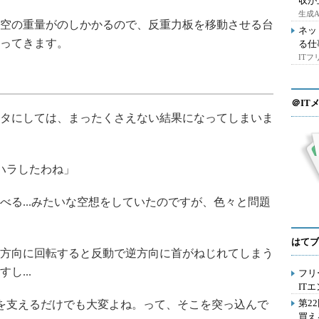
収が
生成
空の重量がのしかかるので、反重力板を移動させる台
ネッ
ってきます。
る仕
IT
＠IT
タにしては、まったくさえない結果になってしまいま
ハラしたわね」
る...みたいな空想をしていたのですが、色々と問題
はてブ
方向に回転すると反動で逆方向に首がねじれてしまう
し...
フリ
IT
第2
を支えるだけでも大変よね。って、そこを突っ込んで
買え