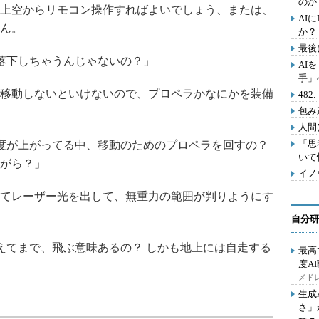
のか
上空からリモコン操作すればよいでしょう、または、
AI
ん。
か？
最後
落下しちゃうんじゃないの？」
AI
手」
移動しないといけないので、プロペラかなにかを装備
48
包み
人間
「思
度が上がってる中、移動のためのプロペラを回すの？
いて
がら？」
イノ
てレーザー光を出して、無重力の範囲が判りようにす
自分研
えてまで、飛ぶ意味あるの？ しかも地上には自走する
最高
度A
メドレ
生成
さ」