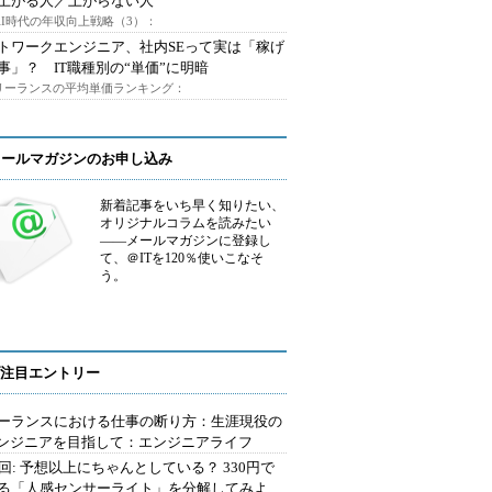
上がる人／上がらない人
AI時代の年収向上戦略（3）：
トワークエンジニア、社内SEって実は「稼げ
事」？ IT職種別の“単価”に明暗
フリーランスの平均単価ランキング：
メールマガジンのお申し込み
新着記事をいち早く知りたい、
オリジナルコラムを読みたい
――メールマガジンに登録し
て、＠ITを120％使いこなそ
う。
注目エントリー
ーランスにおける仕事の断り方：生涯現役の
エンジニアを目指して：エンジニアライフ
2回: 予想以上にちゃんとしている？ 330円で
る「人感センサーライト」を分解してみよ