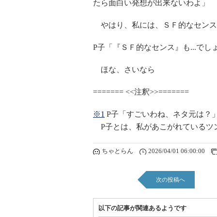
たら面白い発想が出来ないわよ」
やはり、私には、ＳＦ的なセンス
P子「『ＳＦ的なセンス』も...でし
ほな、さいなら
======= <<注釈>>=======
※1
P子「すごいわね、ネタ元は？
P子とは、私があこがれているツンデ
ちゃとらん
2026/04/01 06:00:00
次の投稿へ
以下の記事が関連あるようです