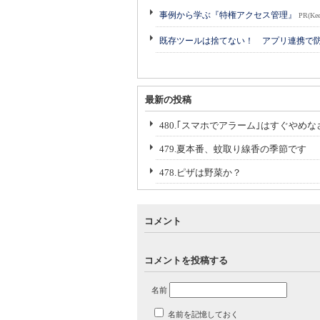
事例から学ぶ『特権アクセス管理』
PR(Kee
既存ツールは捨てない！ アプリ連携で
最新の投稿
480.｢スマホでアラーム｣はすぐやめな
479.夏本番、蚊取り線香の季節です
478.ピザは野菜か？
コメント
コメントを投稿する
名前
名前を記憶しておく