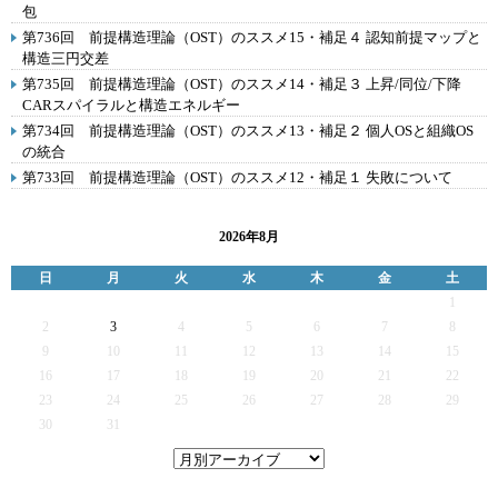
包
第736回 前提構造理論（OST）のススメ15・補足４ 認知前提マップと
構造三円交差
第735回 前提構造理論（OST）のススメ14・補足３ 上昇/同位/下降
CARスパイラルと構造エネルギー
第734回 前提構造理論（OST）のススメ13・補足２ 個人OSと組織OS
の統合
第733回 前提構造理論（OST）のススメ12・補足１ 失敗について
2026年8月
日
月
火
水
木
金
土
1
2
3
4
5
6
7
8
9
10
11
12
13
14
15
16
17
18
19
20
21
22
23
24
25
26
27
28
29
30
31