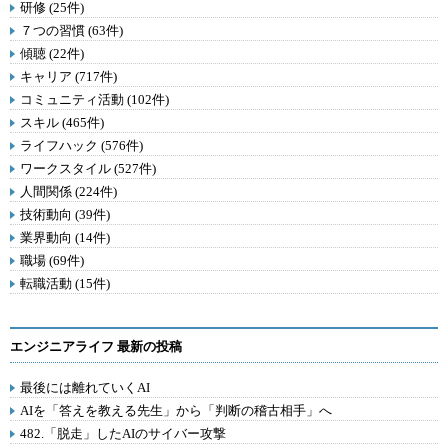
研修 (25件)
７つの習慣 (63件)
傾聴 (22件)
キャリア (717件)
コミュニティ活動 (102件)
スキル (465件)
ライフハック (576件)
ワークスタイル (527件)
人間関係 (224件)
技術動向 (39件)
業界動向 (14件)
職場 (69件)
転職活動 (15件)
エンジニアライフ 最新の投稿
最後には離れていくAI
AIを「答えを教える先生」から「判断の稽古相手」へ
482.「脱走」したAIのサイバー攻撃