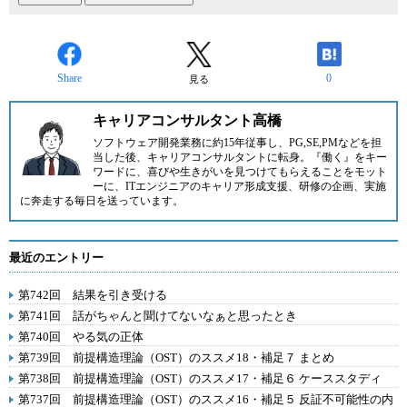
Share
0
見る
キャリアコンサルタント高橋
ソフトウェア開発業務に約15年従事し、PG,SE,PMなどを担
当した後、キャリアコンサルタントに転身。『働く』をキー
ワードに、喜びや生きがいを見つけてもらえることをモット
ーに、ITエンジニアのキャリア形成支援、研修の企画、実施
に奔走する毎日を送っています。
最近のエントリー
第742回 結果を引き受ける
第741回 話がちゃんと聞けてないなぁと思ったとき
第740回 やる気の正体
第739回 前提構造理論（OST）のススメ18・補足７ まとめ
第738回 前提構造理論（OST）のススメ17・補足６ ケーススタディ
第737回 前提構造理論（OST）のススメ16・補足５ 反証不可能性の内