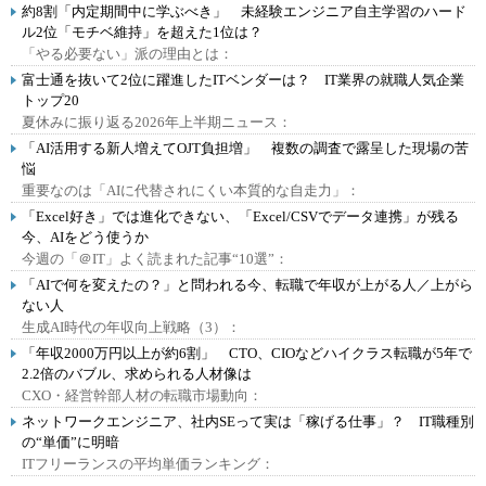
約8割「内定期間中に学ぶべき」 未経験エンジニア自主学習のハード
ル2位「モチベ維持」を超えた1位は？
「やる必要ない」派の理由とは：
富士通を抜いて2位に躍進したITベンダーは？ IT業界の就職人気企業
トップ20
夏休みに振り返る2026年上半期ニュース：
「AI活用する新人増えてOJT負担増」 複数の調査で露呈した現場の苦
悩
重要なのは「AIに代替されにくい本質的な自走力」：
「Excel好き」では進化できない、「Excel/CSVでデータ連携」が残る
今、AIをどう使うか
今週の「＠IT」よく読まれた記事“10選”：
「AIで何を変えたの？」と問われる今、転職で年収が上がる人／上がら
ない人
生成AI時代の年収向上戦略（3）：
「年収2000万円以上が約6割」 CTO、CIOなどハイクラス転職が5年で
2.2倍のバブル、求められる人材像は
CXO・経営幹部人材の転職市場動向：
ネットワークエンジニア、社内SEって実は「稼げる仕事」？ IT職種別
の“単価”に明暗
ITフリーランスの平均単価ランキング：