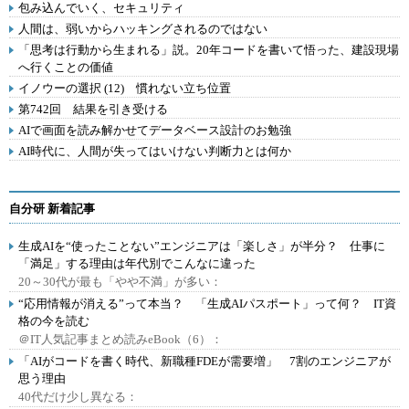
包み込んでいく、セキュリティ
人間は、弱いからハッキングされるのではない
「思考は行動から生まれる」説。20年コードを書いて悟った、建設現場
へ行くことの価値
イノウーの選択 (12) 慣れない立ち位置
第742回 結果を引き受ける
AIで画面を読み解かせてデータベース設計のお勉強
AI時代に、人間が失ってはいけない判断力とは何か
自分研 新着記事
生成AIを“使ったことない”エンジニアは「楽しさ」が半分？ 仕事に
「満足」する理由は年代別でこんなに違った
20～30代が最も「やや不満」が多い：
“応用情報が消える”って本当？ 「生成AIパスポート」って何？ IT資
格の今を読む
＠IT人気記事まとめ読みeBook（6）：
「AIがコードを書く時代、新職種FDEが需要増」 7割のエンジニアが
思う理由
40代だけ少し異なる：