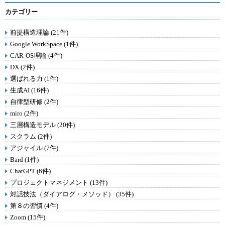
カテゴリー
前提構造理論 (21件)
Google WorkSpace (1件)
CAR-OS理論 (4件)
DX (2件)
選ばれる力 (1件)
生成AI (16件)
自律型研修 (2件)
miro (2件)
三層構造モデル (20件)
スクラム (2件)
アジャイル (7件)
Bard (1件)
ChatGPT (6件)
プロジェクトマネジメント (13件)
対話技法（ダイアログ・メソッド） (35件)
第８の習慣 (4件)
Zoom (15件)