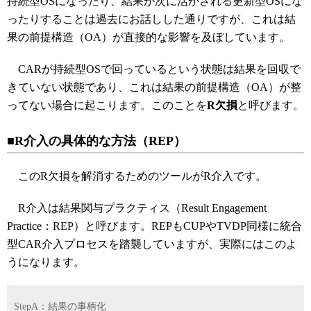
持続型OSになったり、結果が次に活かされる更新型OSにな
ったりすることは過去にお話しした通りですが、これは結
果の前提構造（OA）が直接的な影響を及ぼしています。
CARが持続型OSで回っているという状態は結果を回収で
きていない状態であり、これは結果の前提構造（OA）が整
ってない場合に起こります。このことを
R欠損
と呼びます。
■R介入の具体的な方法（REP）
このR欠損を解消するためのツールがR介入です。
R介入は結果関与プラクティス（Result Engagement
Practice：REP）と呼びます。REPもCUPやTVDP同様に統合
型CAR介入プロセスを踏襲していますが、実際にはこのよ
うになります。
StepA：結果の事柄化