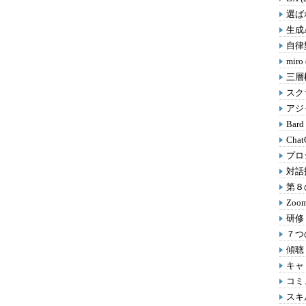
選ばれ
生成A
自律型
miro
三層
スクラ
アジャ
Bard
Chat
プロ
対話
第８の
Zoom
研修 
７つの
傾聴 
キャリ
コミ
スキル