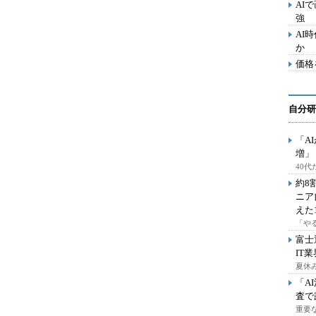
AI
強
AI
か
価格
自分研
「A
増」
40
約8
ニア
えた
「や
富士
IT
夏休
「A
査で
重要