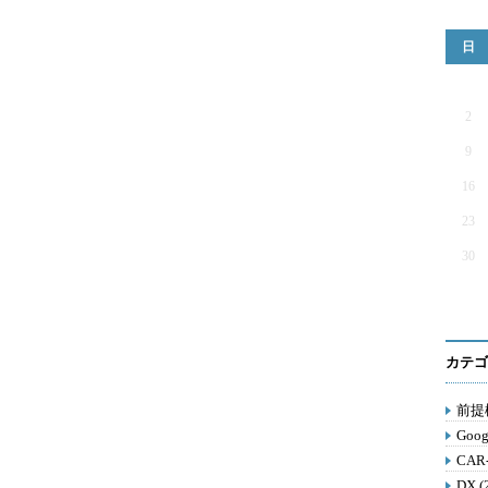
日
2
9
16
23
30
カテゴ
前提構
Goog
CAR
DX (