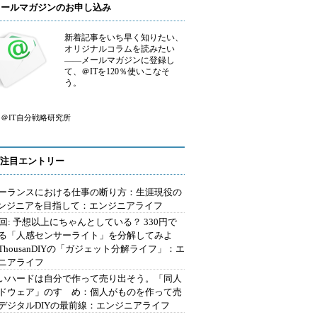
メールマガジンのお申し込み
新着記事をいち早く知りたい、
オリジナルコラムを読みたい
――メールマガジンに登録し
て、＠ITを120％使いこなそ
う。
＠IT自分戦略研究所
注目エントリー
ーランスにおける仕事の断り方：生涯現役の
エンジニアを目指して：エンジニアライフ
2回: 予想以上にちゃんとしている？ 330円で
る「人感センサーライト」を分解してみよ
ThousanDIYの「ガジェット分解ライフ」：エ
ニアライフ
いハードは自分で作って売り出そう。「同人
ドウェア」のすゝめ：個人がものを作って売
デジタルDIYの最前線：エンジニアライフ