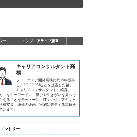
シー
エンジニアライフ憲章
キャリアコンサルタント高
橋
ソフトウェア開発業務に約15年従事
し、PG,SE,PMなどを担当した後、
キャリアコンサルタントに転身。
く』をキーワードに、喜びや生きがいを見つけ
らえることをモットーに、ITエンジニアのキャ
形成支援、研修の企画、実施に奔走する毎日を
ています。
エントリー