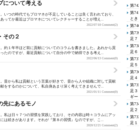
ップについて考える
第7
第7
す。いつの時代でもプロマネが不足していることは良く言われており、
とき
あってか最近はプロマネについてレクチャーすることが増え...
2022/07/18
Comment(2)
第7
第7
・その２
足７
第7
す。約１年半ほど前に貢献についてのコラムを書きました。あれから貢
足６
ったのですが、最近貢献について自分の中で納得できる考え...
2022/06/13
Comment(0)
第7
足５
第7
足４
す。昔から私は貢献という言葉が好きで、昔から人や組織に対して貢献
第7
献をするのかについて、私自身あまり深く考えてきませんで...
足３
2021/01/11
Comment(0)
ギー
性の先にあるモノ
第7
足２
す。私は日々７つの習慣を実践しており、その内容は時々コラムにアッ
第7
には続きがあります。それが『第８の習慣』なのですが、こ...
足１
2020/12/21
Comment(2)