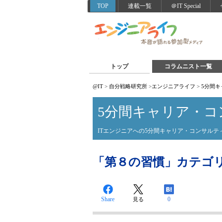
TOP
連載一覧
＠IT Special
トップ
コラムニスト一覧
@IT
>
自分戦略研究所
>
エンジニアライフ
>
5分間
5分間キャリア・コ
ITエンジニアへの5分間キャリア・コンサルテ
「第８の習慣」カテゴ
Share
0
見る