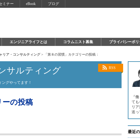
セミナー
eBook
ブログ
エンジニアライフとは
コラムニスト募集
プライバシーポリ
キャリア・コンサルティング
>
「第８の習慣」カテゴリーの投稿：
ンサルティング
RSS
ィングやってます！
『働
リーの投稿
ても
リア
送っ
最近の