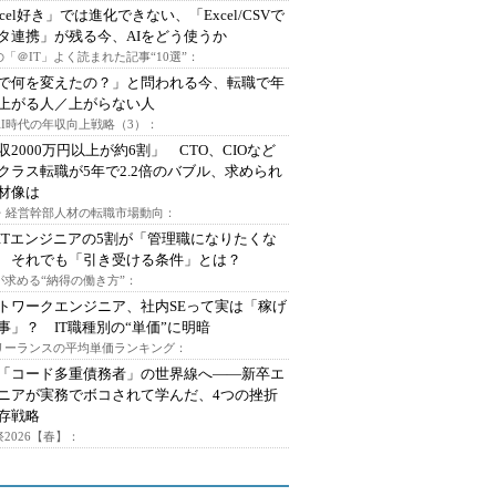
xcel好き」では進化できない、「Excel/CSVで
タ連携」が残る今、AIをどう使うか
「＠IT」よく読まれた記事“10選”：
Iで何を変えたの？」と問われる今、転職で年
上がる人／上がらない人
AI時代の年収向上戦略（3）：
収2000万円以上が約6割」 CTO、CIOなど
クラス転職が5年で2.2倍のバブル、求められ
材像は
O・経営幹部人材の転職市場動向：
ITエンジニアの5割が「管理職になりたくな
 それでも「引き受ける条件」とは？
が求める“納得の働き方”：
トワークエンジニア、社内SEって実は「稼げ
事」？ IT職種別の“単価”に明暗
フリーランスの平均単価ランキング：
で「コード多重債務者」の世界線へ――新卒エ
ニアが実務でボコされて学んだ、4つの挫折
存戦略
2026【春】：