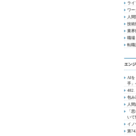
ライフ
ワー
人間関
技術動
業界動
職場 
転職活
エンジ
AI
手」
48
包み
人間
「思
いて
イノ
第7