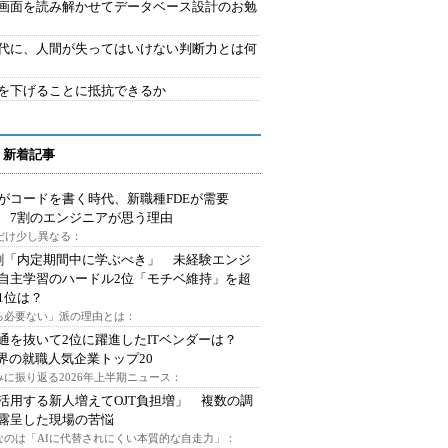
で画面を読み解かせてデータベース設計のお勉
時代に、人間が失ってはいけない判断力とは何
を下げることに抵抗できるか
 新着記事
Iがコードを書く時代、新職種FDEが需要
 7割のエンジニアが思う理由
代だけ少し異なる：
割「内定期間中に学ぶべき」 未経験エンジ
自主学習のハードル2位「モチベ維持」を超
1位は？
る必要ない」派の理由とは：
通を抜いて2位に躍進したITベンダーは？
業界の就職人気企業トップ20
みに振り返る2026年上半期ニュース：
I活用する新人増えてOJT負担増」 複数の調
露呈した現場の苦悩
なのは「AIに代替されにくい本質的な自走力」：