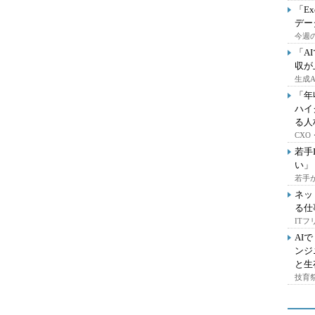
「E
デー
今週の
「A
収が
生成
「年
ハイ
る人
CX
若手
い」
若手
ネッ
る仕
IT
AI
ンジ
と生
技育祭