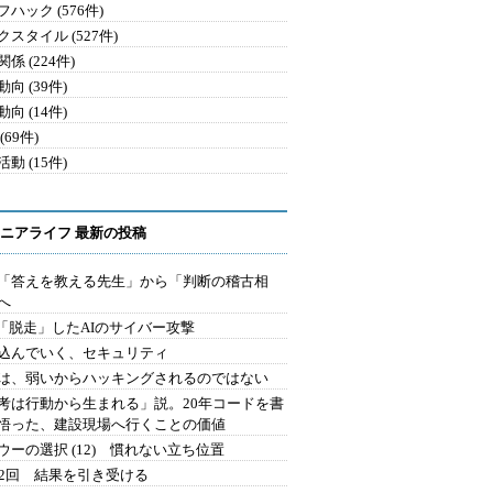
ハック (576件)
クスタイル (527件)
係 (224件)
向 (39件)
向 (14件)
(69件)
動 (15件)
ニアライフ 最新の投稿
を「答えを教える先生」から「判断の稽古相
へ
2.「脱走」したAIのサイバー攻撃
込んでいく、セキュリティ
は、弱いからハッキングされるのではない
考は行動から生まれる」説。20年コードを書
悟った、建設現場へ行くことの価値
ウーの選択 (12) 慣れない立ち位置
42回 結果を引き受ける