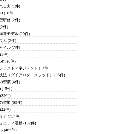
る力 (1件)
I (16件)
研修 (2件)
 (2件)
構造モデル (20件)
ム (2件)
イル (7件)
 (1件)
GPT (6件)
ジェクトマネジメント (13件)
技法（ダイアログ・メソッド） (35件)
習慣 (4件)
 (15件)
(25件)
習慣 (63件)
(22件)
ア (717件)
ュニティ活動 (102件)
 (465件)