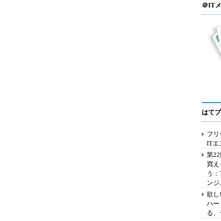
＠IT
はてブ
フリ
IT
第2
買え
う：
ンジ
欲し
ハー
る、