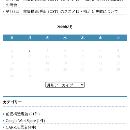
の統合
第733回 前提構造理論（OST）のススメ12・補足１ 失敗について
2026年8月
日
月
火
水
木
金
土
1
2
3
4
5
6
7
8
9
10
11
12
13
14
15
16
17
18
19
20
21
22
23
24
25
26
27
28
29
30
31
カテゴリー
前提構造理論 (21件)
Google WorkSpace (1件)
CAR-OS理論 (4件)