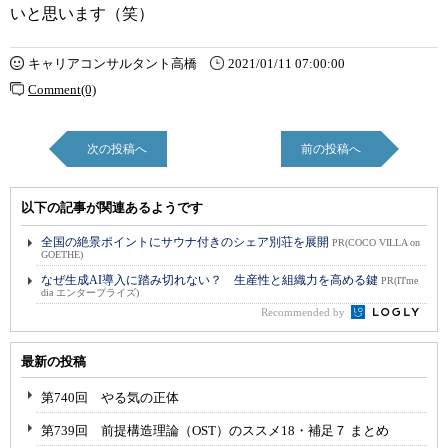
いと思います（笑）
キャリアコンサルタント高橋
2021/01/11 07:00:00
Comment(0)
次の投稿へ
前の投稿へ
以下の記事が関連あるようです
全国の絶景ポイントにサウナ付きのシェア別荘を展開
PR(COCO VILLA on
GOETHE)
なぜ生成AI導入に踏み切れない？ 生産性と組織力を高める鍵
PR(ITme
dia エンタープライズ)
Recommended by
最新の投稿
第740回 やる気の正体
第739回 前提構造理論（OST）のススメ18・補足７ まとめ