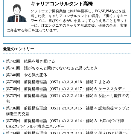
キャリアコンサルタント高橋
ソフトウェア開発業務に約15年従事し、PG,SE,PMなどを担
当した後、キャリアコンサルタントに転身。『働く』をキー
ワードに、喜びや生きがいを見つけてもらえることをモット
ーに、ITエンジニアのキャリア形成支援、研修の企画、実施
に奔走する毎日を送っています。
最近のエントリー
第742回 結果を引き受ける
第741回 話がちゃんと聞けてないなぁと思ったとき
第740回 やる気の正体
第739回 前提構造理論（OST）のススメ18・補足７ まとめ
第738回 前提構造理論（OST）のススメ17・補足６ ケーススタディ
第737回 前提構造理論（OST）のススメ16・補足５ 反証不可能性の内
包
第736回 前提構造理論（OST）のススメ15・補足４ 認知前提マップと
構造三円交差
第735回 前提構造理論（OST）のススメ14・補足３ 上昇/同位/下降
CARスパイラルと構造エネルギー
第734回 前提構造理論（OST）のススメ13・補足２ 個人OSと組織OS