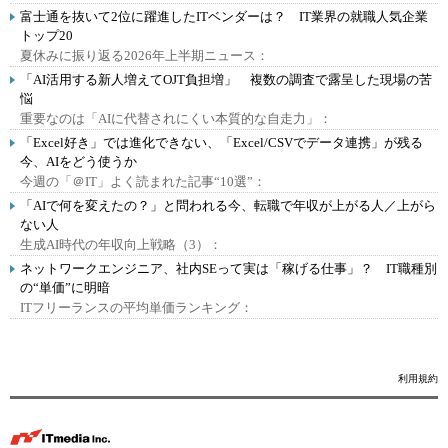
富士通を抜いて2位に躍進したITベンダーは？ IT業界の就職人気企業
トップ20
夏休みに振り返る2026年上半期ニュース：
「AI活用する新人増えてOJT負担増」 複数の調査で露呈した現場の苦
悩
重要なのは「AIに代替されにくい本質的な自走力」：
「Excel好き」では進化できない、「Excel/CSVでデータ連携」が残る
今、AIをどう使うか
今週の「＠IT」よく読まれた記事“10選”：
「AIで何を変えたの？」と問われる今、転職で年収が上がる人／上がら
ない人
生成AI時代の年収向上戦略（3）：
ネットワークエンジニア、社内SEって実は「稼げる仕事」？ IT職種別
の“単価”に明暗
ITフリーランスの平均単価ランキング：
利用規約