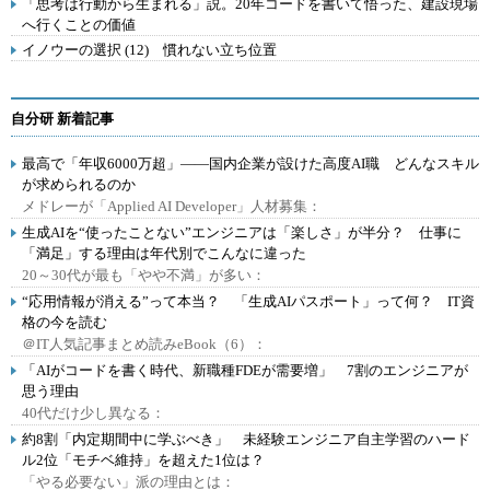
「思考は行動から生まれる」説。20年コードを書いて悟った、建設現場
へ行くことの価値
イノウーの選択 (12) 慣れない立ち位置
自分研 新着記事
最高で「年収6000万超」――国内企業が設けた高度AI職 どんなスキル
が求められるのか
メドレーが「Applied AI Developer」人材募集：
生成AIを“使ったことない”エンジニアは「楽しさ」が半分？ 仕事に
「満足」する理由は年代別でこんなに違った
20～30代が最も「やや不満」が多い：
“応用情報が消える”って本当？ 「生成AIパスポート」って何？ IT資
格の今を読む
＠IT人気記事まとめ読みeBook（6）：
「AIがコードを書く時代、新職種FDEが需要増」 7割のエンジニアが
思う理由
40代だけ少し異なる：
約8割「内定期間中に学ぶべき」 未経験エンジニア自主学習のハード
ル2位「モチベ維持」を超えた1位は？
「やる必要ない」派の理由とは：