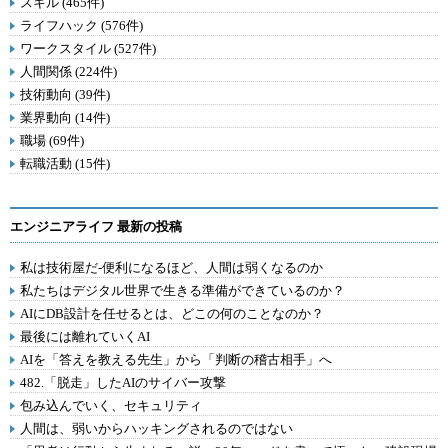
スキル (465件)
ライフハック (576件)
ワークスタイル (527件)
人間関係 (224件)
技術動向 (39件)
業界動向 (14件)
職場 (69件)
転職活動 (15件)
エンジニアライフ 最新の投稿
私は技術屋だ-便利になるほど、人間は弱くなるのか
私たちはデジタル世界で生きる準備ができているのか？
AIにDB設計を任せるとは、どこの何のことなのか？
最後には離れていくAI
AIを「答えを教える先生」から「判断の稽古相手」へ
482.「脱走」したAIのサイバー攻撃
包み込んでいく、セキュリティ
人間は、弱いからハッキングされるのではない