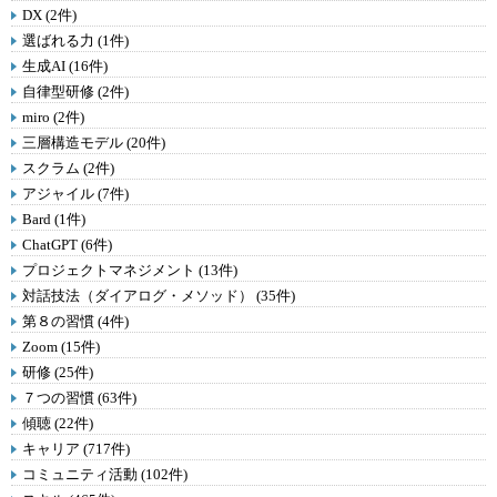
DX (2件)
選ばれる力 (1件)
生成AI (16件)
自律型研修 (2件)
miro (2件)
三層構造モデル (20件)
スクラム (2件)
アジャイル (7件)
Bard (1件)
ChatGPT (6件)
プロジェクトマネジメント (13件)
対話技法（ダイアログ・メソッド） (35件)
第８の習慣 (4件)
Zoom (15件)
研修 (25件)
７つの習慣 (63件)
傾聴 (22件)
キャリア (717件)
コミュニティ活動 (102件)