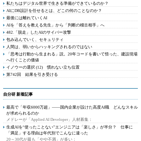
私たちはデジタル世界で生きる準備ができているのか？
AIにDB設計を任せるとは、どこの何のことなのか？
最後には離れていくAI
AIを「答えを教える先生」から「判断の稽古相手」へ
482.「脱走」したAIのサイバー攻撃
包み込んでいく、セキュリティ
人間は、弱いからハッキングされるのではない
「思考は行動から生まれる」説。20年コードを書いて悟った、建設現場
へ行くことの価値
イノウーの選択 (12) 慣れない立ち位置
第742回 結果を引き受ける
自分研 新着記事
最高で「年収6000万超」――国内企業が設けた高度AI職 どんなスキル
が求められるのか
メドレーが「Applied AI Developer」人材募集：
生成AIを“使ったことない”エンジニアは「楽しさ」が半分？ 仕事に
「満足」する理由は年代別でこんなに違った
20～30代が最も「やや不満」が多い：