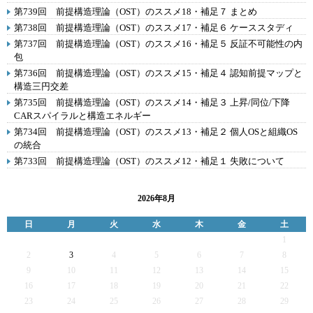
第739回 前提構造理論（OST）のススメ18・補足７ まとめ
第738回 前提構造理論（OST）のススメ17・補足６ ケーススタディ
第737回 前提構造理論（OST）のススメ16・補足５ 反証不可能性の内
包
第736回 前提構造理論（OST）のススメ15・補足４ 認知前提マップと
構造三円交差
第735回 前提構造理論（OST）のススメ14・補足３ 上昇/同位/下降
CARスパイラルと構造エネルギー
第734回 前提構造理論（OST）のススメ13・補足２ 個人OSと組織OS
の統合
第733回 前提構造理論（OST）のススメ12・補足１ 失敗について
2026年8月
日
月
火
水
木
金
土
1
2
3
4
5
6
7
8
9
10
11
12
13
14
15
16
17
18
19
20
21
22
23
24
25
26
27
28
29