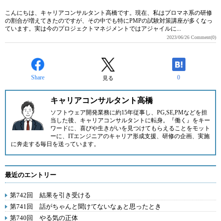
こんにちは、キャリアコンサルタント高橋です。現在、私はプロマネ系の研修
の割合が増えてきたのですが、その中でも特にPMPの試験対策講座が多くなっ
ています。実は今のプロジェクトマネジメントではアジャイルに...
2023/06/26
Comment(0)
Share
0
見る
キャリアコンサルタント高橋
ソフトウェア開発業務に約15年従事し、PG,SE,PMなどを担
当した後、キャリアコンサルタントに転身。『働く』をキー
ワードに、喜びや生きがいを見つけてもらえることをモット
ーに、ITエンジニアのキャリア形成支援、研修の企画、実施
に奔走する毎日を送っています。
最近のエントリー
第742回 結果を引き受ける
第741回 話がちゃんと聞けてないなぁと思ったとき
第740回 やる気の正体