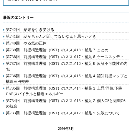
最近のエントリー
第742回 結果を引き受ける
第741回 話がちゃんと聞けてないなぁと思ったとき
第740回 やる気の正体
第739回 前提構造理論（OST）のススメ18・補足７ まとめ
第738回 前提構造理論（OST）のススメ17・補足６ ケーススタディ
第737回 前提構造理論（OST）のススメ16・補足５ 反証不可能性の内
包
第736回 前提構造理論（OST）のススメ15・補足４ 認知前提マップと
構造三円交差
第735回 前提構造理論（OST）のススメ14・補足３ 上昇/同位/下降
CARスパイラルと構造エネルギー
第734回 前提構造理論（OST）のススメ13・補足２ 個人OSと組織OS
の統合
第733回 前提構造理論（OST）のススメ12・補足１ 失敗について
2026年8月