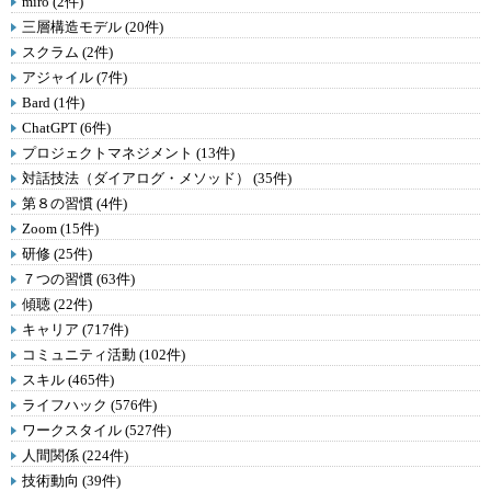
miro (2件)
三層構造モデル (20件)
スクラム (2件)
アジャイル (7件)
Bard (1件)
ChatGPT (6件)
プロジェクトマネジメント (13件)
対話技法（ダイアログ・メソッド） (35件)
第８の習慣 (4件)
Zoom (15件)
研修 (25件)
７つの習慣 (63件)
傾聴 (22件)
キャリア (717件)
コミュニティ活動 (102件)
スキル (465件)
ライフハック (576件)
ワークスタイル (527件)
人間関係 (224件)
技術動向 (39件)