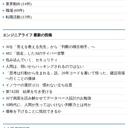
業界動向 (14件)
職場 (69件)
転職活動 (15件)
エンジニアライフ 最新の投稿
AIを「答えを教える先生」から「判断の稽古相手」へ
482.「脱走」したAIのサイバー攻撃
包み込んでいく、セキュリティ
人間は、弱いからハッキングされるのではない
「思考は行動から生まれる」説。20年コードを書いて悟った、建設現場
へ行くことの価値
イノウーの選択 (12) 慣れない立ち位置
第742回 結果を引き受ける
AIで画面を読み解かせてデータベース設計のお勉強
AI時代に、人間が失ってはいけない判断力とは何か
価格を下げることに抵抗できるか