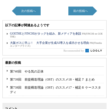
次の投稿へ
前の投稿へ
以下の記事が関連あるようです
GOETHEとFINCHIがタッグを組み、新メディアを創設
PR(FINCHI on GOE
THE)
大阪ガスに学ぶ！ 大手企業が生成AI導入を成功させる理由
PR(ITmedia
エンタープライズ)
Recommended by
最新の投稿
第740回 やる気の正体
第739回 前提構造理論（OST）のススメ18・補足７ まとめ
第738回 前提構造理論（OST）のススメ17・補足６ ケーススタ
ディ
コメント