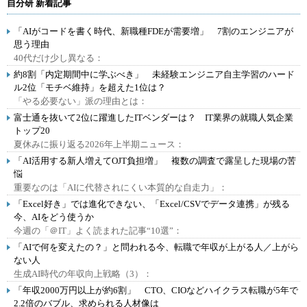
自分研 新着記事
「AIがコードを書く時代、新職種FDEが需要増」 7割のエンジニアが
思う理由
40代だけ少し異なる：
約8割「内定期間中に学ぶべき」 未経験エンジニア自主学習のハード
ル2位「モチベ維持」を超えた1位は？
「やる必要ない」派の理由とは：
富士通を抜いて2位に躍進したITベンダーは？ IT業界の就職人気企業
トップ20
夏休みに振り返る2026年上半期ニュース：
「AI活用する新人増えてOJT負担増」 複数の調査で露呈した現場の苦
悩
重要なのは「AIに代替されにくい本質的な自走力」：
「Excel好き」では進化できない、「Excel/CSVでデータ連携」が残る
今、AIをどう使うか
今週の「＠IT」よく読まれた記事“10選”：
「AIで何を変えたの？」と問われる今、転職で年収が上がる人／上がら
ない人
生成AI時代の年収向上戦略（3）：
「年収2000万円以上が約6割」 CTO、CIOなどハイクラス転職が5年で
2.2倍のバブル、求められる人材像は