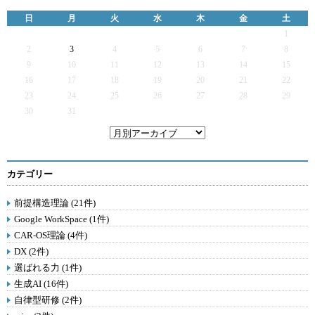
日
月
火
水
木
金
土
1
2
3
4
5
6
7
8
9
10
11
12
13
14
15
16
17
18
19
20
21
22
23
24
25
26
27
28
29
30
31
カテゴリー
前提構造理論 (21件)
Google WorkSpace (1件)
CAR-OS理論 (4件)
DX (2件)
選ばれる力 (1件)
生成AI (16件)
自律型研修 (2件)