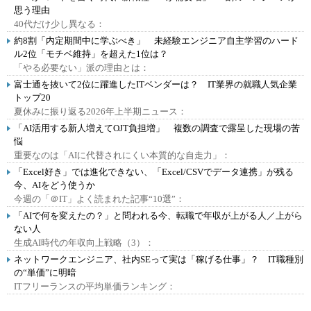
思う理由
40代だけ少し異なる：
約8割「内定期間中に学ぶべき」 未経験エンジニア自主学習のハード
ル2位「モチベ維持」を超えた1位は？
「やる必要ない」派の理由とは：
富士通を抜いて2位に躍進したITベンダーは？ IT業界の就職人気企業
トップ20
夏休みに振り返る2026年上半期ニュース：
「AI活用する新人増えてOJT負担増」 複数の調査で露呈した現場の苦
悩
重要なのは「AIに代替されにくい本質的な自走力」：
「Excel好き」では進化できない、「Excel/CSVでデータ連携」が残る
今、AIをどう使うか
今週の「＠IT」よく読まれた記事“10選”：
「AIで何を変えたの？」と問われる今、転職で年収が上がる人／上がら
ない人
生成AI時代の年収向上戦略（3）：
ネットワークエンジニア、社内SEって実は「稼げる仕事」？ IT職種別
の“単価”に明暗
ITフリーランスの平均単価ランキング：