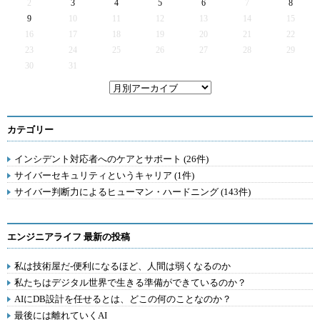
2
3
4
5
6
7
8
9
10
11
12
13
14
15
16
17
18
19
20
21
22
23
24
25
26
27
28
29
30
31
カテゴリー
インシデント対応者へのケアとサポート (26件)
サイバーセキュリティというキャリア (1件)
サイバー判断力によるヒューマン・ハードニング (143件)
エンジニアライフ 最新の投稿
私は技術屋だ-便利になるほど、人間は弱くなるのか
私たちはデジタル世界で生きる準備ができているのか？
AIにDB設計を任せるとは、どこの何のことなのか？
最後には離れていくAI