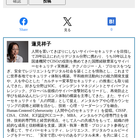
Share
0
見る
蓮見祥子
人間を置いてきぼりにしないサイバーセキュリティを目指し
て20年以上にわたりデジタル分野に携わり、うち10年以上を
国連機関でCISOの役割を務めてきた国際経験豊富なサイバ
ーセキュリティ実務家。テクノロジー・人・プロセスをつな
ぎ、安全でレジリエントなデジタル社会を築くことを情熱とし、これまで
に世界各地でセキュリティ体制を構築。平和維持活動向けの能力開発支援
や、人を中心とした「カルチャー変革型セキュリティ」の推進にも取り組
んできた。好きな分野はSOC、インシデントマネジメントとサイバーフォ
レンジック。グローバル規模のサイバー攻撃対応をリードし、再発防止と
学びを組み込んだレジリエンス体制の構築を主導してきた。また、サイバ
ーセキュリティを「人の問題」として捉え、メンタルケアや心理カウンセ
リングの資格と経験を活かし、技術・心理・リーダーシップを融合。
Human-Centered Cybersecurity（人間中心のセキュリティ）を提唱。CISSP、
CISA、CISM、ICF認定PCCコーチ、MBA、メンタルケア心理専門士を保
持。技術的専門性と経営的視点、そして人への共感力をもって、組織の持
続的な成長と信頼構築を支援。講演・執筆・教育・プロジェクト参画など
を通じて、サイバーセキュリティ、レジリエンス、デジタルウェルビーイ
ングをテーマに、「安全で思いやりのあるデジタル未来」を共に築くこと