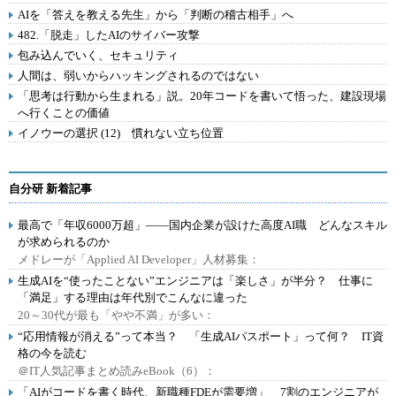
AIを「答えを教える先生」から「判断の稽古相手」へ
482.「脱走」したAIのサイバー攻撃
包み込んでいく、セキュリティ
人間は、弱いからハッキングされるのではない
「思考は行動から生まれる」説。20年コードを書いて悟った、建設現場
へ行くことの価値
イノウーの選択 (12) 慣れない立ち位置
自分研 新着記事
最高で「年収6000万超」――国内企業が設けた高度AI職 どんなスキル
が求められるのか
メドレーが「Applied AI Developer」人材募集：
生成AIを“使ったことない”エンジニアは「楽しさ」が半分？ 仕事に
「満足」する理由は年代別でこんなに違った
20～30代が最も「やや不満」が多い：
“応用情報が消える”って本当？ 「生成AIパスポート」って何？ IT資
格の今を読む
＠IT人気記事まとめ読みeBook（6）：
「AIがコードを書く時代、新職種FDEが需要増」 7割のエンジニアが