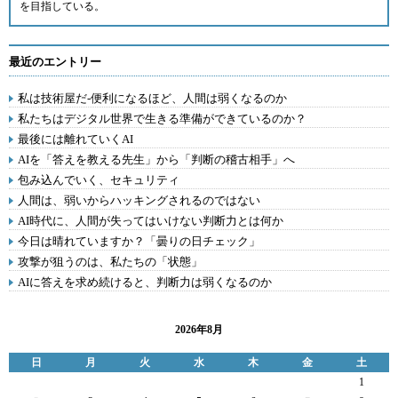
を目指している。
最近のエントリー
私は技術屋だ-便利になるほど、人間は弱くなるのか
私たちはデジタル世界で生きる準備ができているのか？
最後には離れていくAI
AIを「答えを教える先生」から「判断の稽古相手」へ
包み込んでいく、セキュリティ
人間は、弱いからハッキングされるのではない
AI時代に、人間が失ってはいけない判断力とは何か
今日は晴れていますか？「曇りの日チェック」
攻撃が狙うのは、私たちの「状態」
AIに答えを求め続けると、判断力は弱くなるのか
2026年8月
日
月
火
水
木
金
土
1