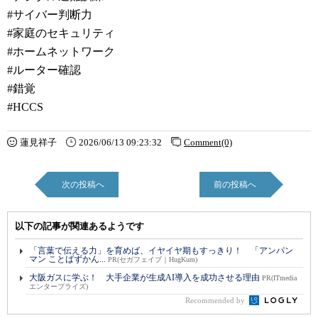
#サイバー判断力
#家庭のセキュリティ
#ホームネットワーク
#ルーター確認
#錯覚
#HCCS
蓮見祥子
2026/06/13 09:23:32
Comment(0)
次の投稿へ
前の投稿へ
以下の記事が関連あるようです
「言葉で伝える力」を育めば、イヤイヤ期もすっきり！ 「アンパン
マン ことばずかん...
PR(セガフェイブ｜HugKum)
大阪ガスに学ぶ！ 大手企業が生成AI導入を成功させる理由
PR(ITmedia
エンタープライズ)
Recommended by