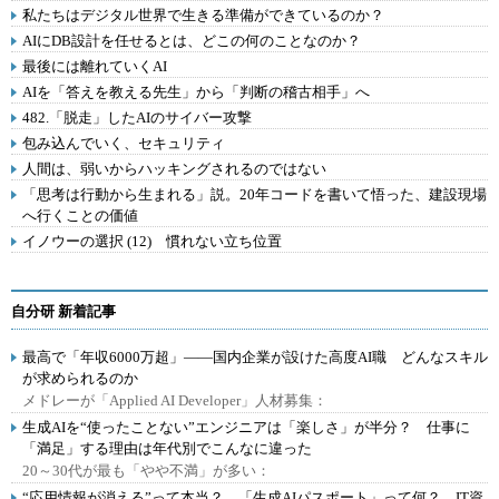
私たちはデジタル世界で生きる準備ができているのか？
AIにDB設計を任せるとは、どこの何のことなのか？
最後には離れていくAI
AIを「答えを教える先生」から「判断の稽古相手」へ
482.「脱走」したAIのサイバー攻撃
包み込んでいく、セキュリティ
人間は、弱いからハッキングされるのではない
「思考は行動から生まれる」説。20年コードを書いて悟った、建設現場
へ行くことの価値
イノウーの選択 (12) 慣れない立ち位置
自分研 新着記事
最高で「年収6000万超」――国内企業が設けた高度AI職 どんなスキル
が求められるのか
メドレーが「Applied AI Developer」人材募集：
生成AIを“使ったことない”エンジニアは「楽しさ」が半分？ 仕事に
「満足」する理由は年代別でこんなに違った
20～30代が最も「やや不満」が多い：
“応用情報が消える”って本当？ 「生成AIパスポート」って何？ IT資