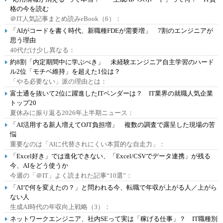
格の今を読む
＠IT人気記事まとめ読みeBook（6）：
「AIがコードを書く時代、新職種FDEが需要増」 7割のエンジニアが
思う理由
40代だけ少し異なる：
約8割「内定期間中に学ぶべき」 未経験エンジニア自主学習のハード
ル2位「モチベ維持」を超えた1位は？
「やる必要ない」派の理由とは：
富士通を抜いて2位に躍進したITベンダーは？ IT業界の就職人気企業
トップ20
夏休みに振り返る2026年上半期ニュース：
「AI活用する新人増えてOJT負担増」 複数の調査で露呈した現場の苦
悩
重要なのは「AIに代替されにくい本質的な自走力」：
「Excel好き」では進化できない、「Excel/CSVでデータ連携」が残る
今、AIをどう使うか
今週の「＠IT」よく読まれた記事“10選”：
「AIで何を変えたの？」と問われる今、転職で年収が上がる人／上がら
ない人
生成AI時代の年収向上戦略（3）：
ネットワークエンジニア、社内SEって実は「稼げる仕事」？ IT職種別