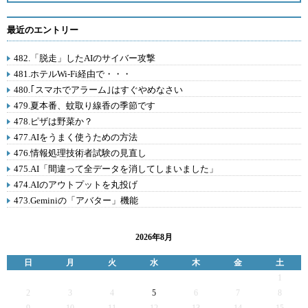
最近のエントリー
482.「脱走」したAIのサイバー攻撃
481.ホテルWi-Fi経由で・・・
480.｢スマホでアラーム｣はすぐやめなさい
479.夏本番、蚊取り線香の季節です
478.ピザは野菜か？
477.AIをうまく使うための方法
476.情報処理技術者試験の見直し
475.AI「間違って全データを消してしまいました」
474.AIのアウトプットを丸投げ
473.Geminiの「アバター」機能
2026年8月
日
月
火
水
木
金
土
1
2
3
4
5
6
7
8