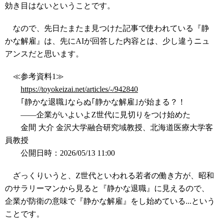
効き目はないということです。
なので、先日たまたま見つけた記事で使われている『静
かな解雇』は、先にAIが回答した内容とは、少し違うニュ
アンスだと思います。
≪参考資料1≫
https://toyokeizai.net/articles/-/942840
｢静かな退職｣ならぬ｢静かな解雇｣が始まる？！
――企業がいよいよZ世代に見切りをつけ始めた
金間 大介 金沢大学融合研究域教授、北海道医療大学客
員教授
公開日時：2026/05/13 11:00
ざっくりいうと、Z世代といわれる若者の働き方が、昭和
のサラリーマンから見ると『静かな退職』に見えるので、
企業が防衛の意味で『静かな解雇』をし始めている...という
ことです。