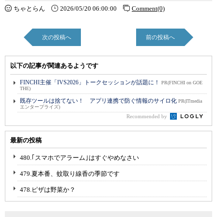
ちゃとらん
2026/05/20 06:00:00
Comment(0)
次の投稿へ
前の投稿へ
以下の記事が関連あるようです
FINCHI主催「IVS2026」トークセッションが話題に！
PR(FINCHI on GOE
THE)
既存ツールは捨てない！ アプリ連携で防ぐ情報のサイロ化
PR(ITmedia
エンタープライズ)
Recommended by
最新の投稿
480.｢スマホでアラーム｣はすぐやめなさい
479.夏本番、蚊取り線香の季節です
478.ピザは野菜か？