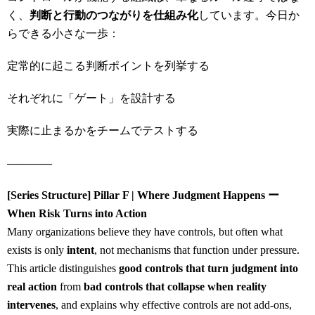
く、
判断と行動のつながりを仕組み化
しています。今日か
らできる小さな一歩：
定常的に起こる判断ポイントを列挙する
それぞれに「ゲート」を設計する
実際に止まるかをチームでテストする
――――
[Series Structure] Pillar F | Where Judgment Happens ー
When Risk Turns into Action
Many organizations believe they have controls, but often what
exists is only
intent
, not mechanisms that function under pressure.
This article distinguishes
good controls that turn judgment into
real action
from
bad controls that collapse when reality
intervenes
, and explains why effective controls are not add-ons,