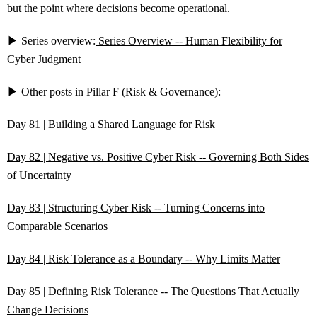
but the point where decisions become operational.
▶ Series overview:
Series Overview -- Human Flexibility for
Cyber Judgment
▶ Other posts in Pillar F (Risk & Governance):
Day 81 | Building a Shared Language for Risk
Day 82 | Negative vs. Positive Cyber Risk -- Governing Both Sides
of Uncertainty
Day 83 | Structuring Cyber Risk -- Turning Concerns into
Comparable Scenarios
Day 84 | Risk Tolerance as a Boundary -- Why Limits Matter
Day 85 | Defining Risk Tolerance -- The Questions That Actually
Change Decisions