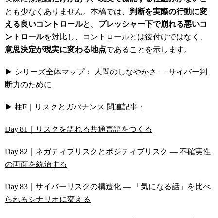
とも少なくありません。本稿では、
判断を実際の行動に変
える良いコントロール
と、
プレッシャー下で崩れる悪いコ
ントロール
を対比し、コントロールとは後付けではなく、
意思決定が現実に変わる地点
であることを示します。
▶ シリーズ全体マップ：
人間のしなやかさ ― サイバー判
断力のために
▶ 柱F｜リスクとガバナンス 関連記事：
Day 81｜リスクを語れる共通言語をつくる
Day 82｜ネガティブリスクとポジティブリスク ― 不確実性
の両面を統治する
Day 83｜サイバーリスクの構造化 ― 「気になる話」を比べ
られるシナリオに変える