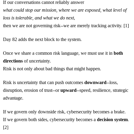
If our conversations cannot reliably answer
what could stop our mission, where we are exposed, what level of
loss is tolerable, and what we do next
,
then we are not governing risk--we are merely tracking activity. [1]
Day 82 adds the next block to the system.
Once we share a common risk language, we must use it in
both
directions
of uncertainty.
Risk is not only about bad things that might happen.
Risk is uncertainty that can push outcomes
downward
--loss,
disruption, erosion of trust--or
upward
--speed, resilience, strategic
advantage.
If we govern only downside risk, cybersecurity becomes a brake.
If we govern both sides, cybersecurity becomes a
decision system
.
[2]