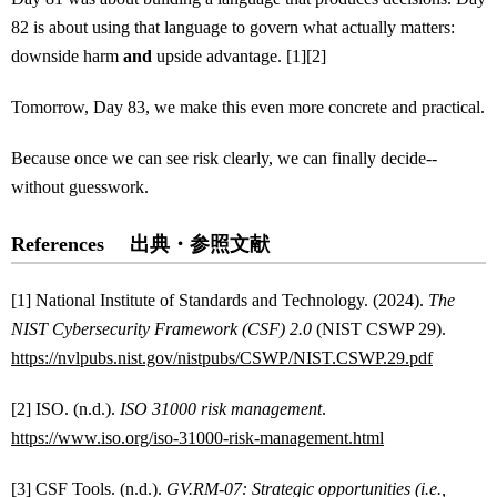
82 is about using that language to govern what actually matters:
downside harm
and
upside advantage. [1][2]
Tomorrow, Day 83, we make this even more concrete and practical.
Because once we can see risk clearly, we can finally decide--
without guesswork.
References 出典・参照文献
[1] National Institute of Standards and Technology. (2024).
The
NIST Cybersecurity Framework (CSF) 2.0
(NIST CSWP 29).
https://nvlpubs.nist.gov/nistpubs/CSWP/NIST.CSWP.29.pdf
[2] ISO. (n.d.).
ISO 31000 risk management
.
https://www.iso.org/iso-31000-risk-management.html
[3] CSF Tools. (n.d.).
GV.RM-07: Strategic opportunities (i.e.,