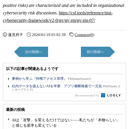
positive risks) are characterized and are included in organizational
cybersecurity risk discussions
.
https://csf.tools/reference/nist-
cybersecurity-framework/v2-0/gv/gv-rm/gv-rm-07/
蓮見祥子
2026/01/19 05:02:59
Comment(0)
次の投稿へ
前の投稿へ
以下の記事が関連あるようです
事例から学ぶ『特権アクセス管理』
PR(KeeperSecurity)
社内データを扱えないAIを卒業 アプリ横断検索で一元化
PR(ITmedia エ
ンタープライズ)
Recommended by
最新の投稿
AIは「攻撃」を変えるだけではない――私たちが「本物らしい」
と感じる基準も変えている