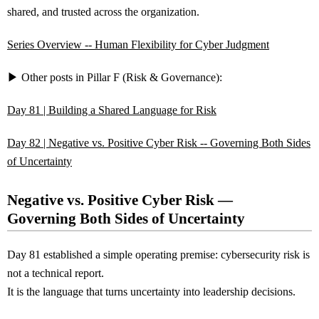
shared, and trusted across the organization.
Series Overview -- Human Flexibility for Cyber Judgment
▶ Other posts in Pillar F (Risk & Governance):
Day 81 | Building a Shared Language for Risk
Day 82 | Negative vs. Positive Cyber Risk -- Governing Both Sides
of Uncertainty
Negative vs. Positive Cyber Risk
―
Governing Both Sides of Uncertainty
Day 81 established a simple operating premise: cybersecurity risk is
not a technical report.
It is the language that turns uncertainty into leadership decisions.