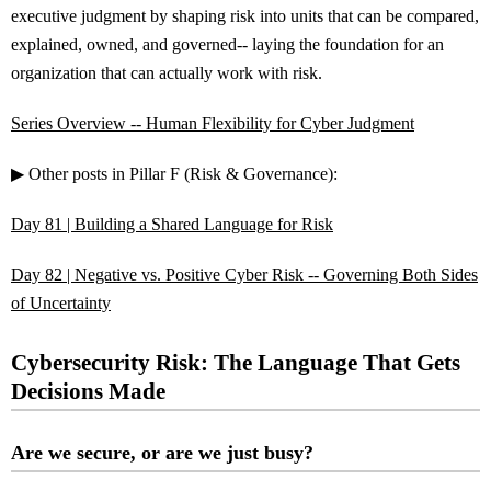
executive judgment by shaping risk into units that can be compared,
explained, owned, and governed-- laying the foundation for an
organization that can actually work with risk.
Series Overview -- Human Flexibility for Cyber Judgment
▶ Other posts in Pillar F (Risk & Governance):
Day 81 | Building a Shared Language for Risk
Day 82 | Negative vs. Positive Cyber Risk -- Governing Both Sides
of Uncertainty
Cybersecurity Risk: The Language That Gets
Decisions Made
Are we secure, or are we just busy?