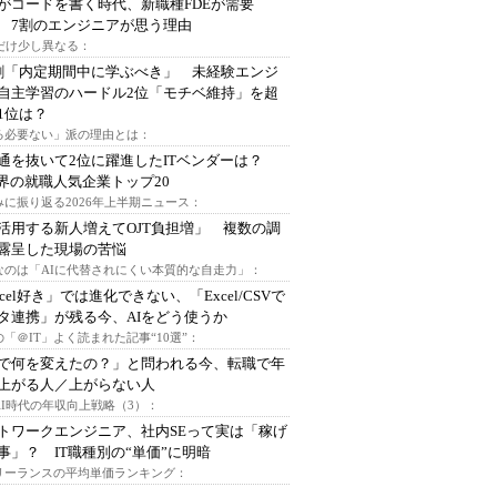
Iがコードを書く時代、新職種FDEが需要
 7割のエンジニアが思う理由
代だけ少し異なる：
割「内定期間中に学ぶべき」 未経験エンジ
自主学習のハードル2位「モチベ維持」を超
1位は？
る必要ない」派の理由とは：
通を抜いて2位に躍進したITベンダーは？
業界の就職人気企業トップ20
みに振り返る2026年上半期ニュース：
I活用する新人増えてOJT負担増」 複数の調
露呈した現場の苦悩
なのは「AIに代替されにくい本質的な自走力」：
xcel好き」では進化できない、「Excel/CSVで
タ連携」が残る今、AIをどう使うか
「＠IT」よく読まれた記事“10選”：
Iで何を変えたの？」と問われる今、転職で年
上がる人／上がらない人
AI時代の年収向上戦略（3）：
トワークエンジニア、社内SEって実は「稼げ
事」？ IT職種別の“単価”に明暗
フリーランスの平均単価ランキング：