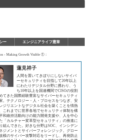
シー
エンジニアライフ憲章
 Making Growth Visible ①：
蓮見祥子
人間を置いてきぼりにしないサイバ
ーセキュリティを目指して20年以上
にわたりデジタル分野に携わり、う
ち10年以上を国連機関でCISOの役割
めてきた国際経験豊富なサイバーセキュリティ
家。テクノロジー・人・プロセスをつなぎ、安
レジリエントなデジタル社会を築くことを情熱
、これまでに世界各地でセキュリティ体制を構
平和維持活動向けの能力開発支援や、人を中心
た「カルチャー変革型セキュリティ」の推進に
り組んできた。好きな分野はSOC、インシデン
ネジメントとサイバーフォレンジック。グロー
規模のサイバー攻撃対応をリードし、再発防止