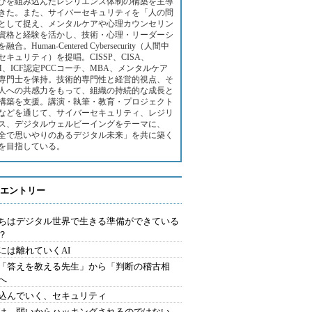
びを組み込んだレジリエンス体制の構築を主導
きた。また、サイバーセキュリティを「人の問
として捉え、メンタルケアや心理カウンセリン
資格と経験を活かし、技術・心理・リーダーシ
融合。Human-Centered Cybersecurity（人間中
セキュリティ）を提唱。CISSP、CISA、
SM、ICF認定PCCコーチ、MBA、メンタルケア
専門士を保持。技術的専門性と経営的視点、そ
人への共感力をもって、組織の持続的な成長と
構築を支援。講演・執筆・教育・プロジェクト
などを通じて、サイバーセキュリティ、レジリ
ス、デジタルウェルビーイングをテーマに、
全で思いやりのあるデジタル未来」を共に築く
を目指している。
エントリー
ちはデジタル世界で生きる準備ができている
？
には離れていくAI
を「答えを教える先生」から「判断の稽古相
へ
込んでいく、セキュリティ
は、弱いからハッキングされるのではない