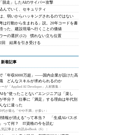
2.「脱走」したAIのサイバー攻撃
込んでいく、セキュリティ
は、弱いからハッキングされるのではない
考は行動から生まれる」説。20年コードを書
悟った、建設現場へ行くことの価値
ウーの選択 (12) 慣れない立ち位置
42回 結果を引き受ける
 新着記事
で「年収6000万超」――国内企業が設けた高
I職 どんなスキルが求められるのか
ーが「Applied AI Developer」人材募集：
AIを“使ったことない”エンジニアは「楽し
が半分？ 仕事に「満足」する理由は年代別
んなに違った
～30代が最も「やや不満」が多い：
用情報が消える”って本当？ 「生成AIパスポ
」って何？ IT資格の今を読む
人気記事まとめ読みeBook（6）：