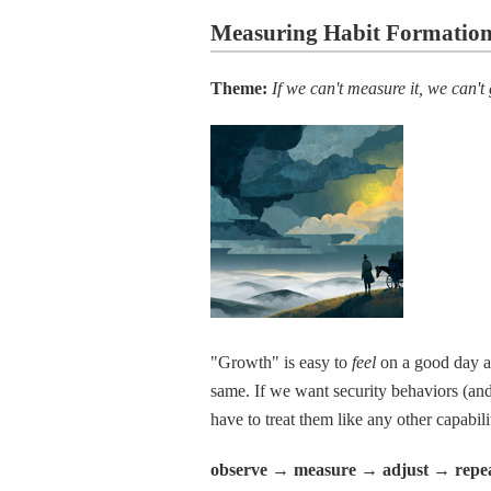
Measuring Habit Formation
Theme:
If we can't measure it, we can't 
"Growth" is easy to
feel
on a good day a
same. If we want security behaviors (an
have to treat them like any other capabili
observe → measure → adjust → repe