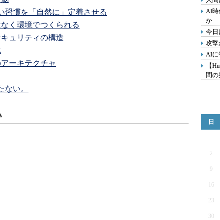
AI
 ― 良い習慣を「自然に」定着させる
か
志ではなく環境でつくられる
今日
けるセキュリティの構造
攻撃
化
AI
ィのアーキテクチャ
【Hu
間の
育たない。
い
日
2
9
16
23
30