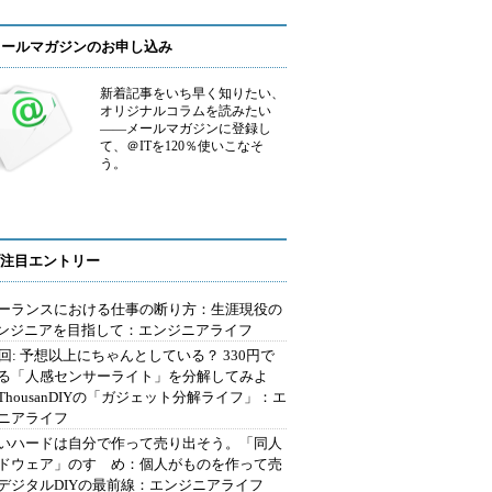
メールマガジンのお申し込み
新着記事をいち早く知りたい、
オリジナルコラムを読みたい
――メールマガジンに登録し
て、＠ITを120％使いこなそ
う。
注目エントリー
ーランスにおける仕事の断り方：生涯現役の
エンジニアを目指して：エンジニアライフ
2回: 予想以上にちゃんとしている？ 330円で
る「人感センサーライト」を分解してみよ
ThousanDIYの「ガジェット分解ライフ」：エ
ニアライフ
いハードは自分で作って売り出そう。「同人
ドウェア」のすゝめ：個人がものを作って売
デジタルDIYの最前線：エンジニアライフ