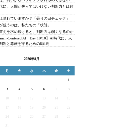
時代に、人間が失ってはいけない判断力とは何
は晴れていますか？「曇りの日チェック」
が狙うのは、私たちの「状態」
に答えを求め続けると、判断力は弱くなるのか
man-Centered AI｜Day 10/10】AI時代に、人
判断と尊厳を守るための8原則
2026年8月
月
火
水
木
金
土
1
3
4
5
6
7
8
10
11
12
13
14
15
17
18
19
20
21
22
24
25
26
27
28
29
31