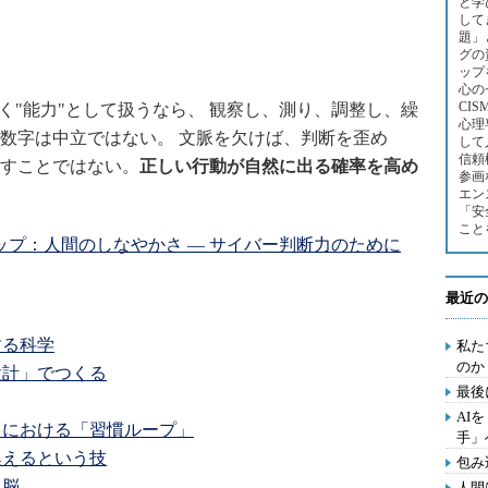
と学
して
題」
グの
ップを
心の
CI
く"能力"として扱うなら、 観察し、測り、調整し、繰
心理
数字は中立ではない。 文脈を欠けば、判断を歪め
して
信頼
すことではない。
正しい行動が自然に出る確率を高め
参画
エン
「安
こと
ップ：人間のしなやかさ ― サイバー判断力のために
最近の
にする科学
私た
のか
「設計」でつくる
最後
AI
リティにおける「習慣ループ」
手」
き換えるという技
包み
く脳
人間