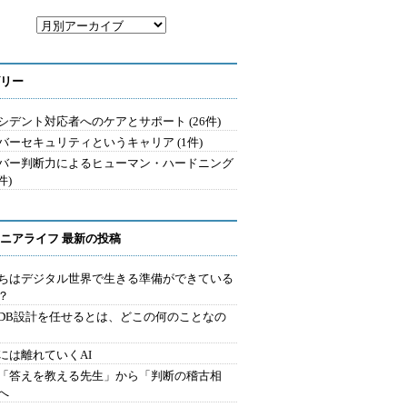
リー
シデント対応者へのケアとサポート (26件)
バーセキュリティというキャリア (1件)
バー判断力によるヒューマン・ハードニング
件)
ニアライフ 最新の投稿
ちはデジタル世界で生きる準備ができている
？
にDB設計を任せるとは、どこの何のことなの
には離れていくAI
を「答えを教える先生」から「判断の稽古相
へ