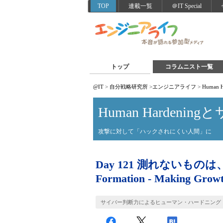
TOP
連載一覧
＠IT Special
トップ
コラムニスト一覧
@IT
>
自分戦略研究所
>
エンジニアライフ
>
Human
Human Hardeni
攻撃に対して「ハックされにくい人間」に
Day 121 測れないものは、育
Formation - Making Growt
サイバー判断力によるヒューマン・ハードニング