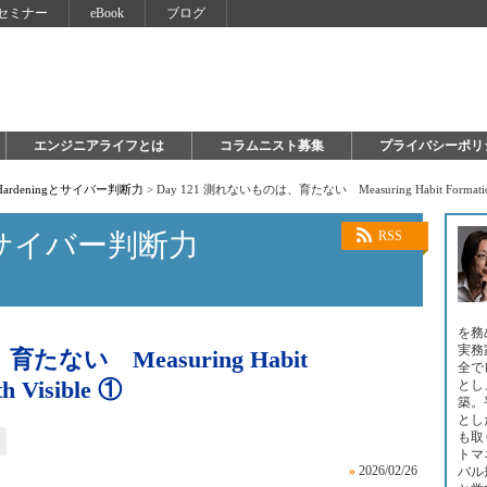
セミナー
eBook
ブログ
エンジニアライフとは
コラムニスト募集
プライバシーポリ
 Hardeningとサイバー判断力
>
Day 121 測れないものは、育たない Measuring Habit Formation -
ngとサイバー判断力
RSS
を務
実務
たない Measuring Habit
全で
h Visible ①
とし
築。
とし
も取
トマ
»
2026/02/26
バル