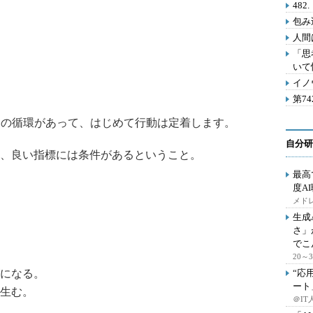
48
包み
人間
「思
いて
イノ
第7
この循環があって、はじめて行動は定着します。
自分研
、良い指標には条件があるということ。
最高
度A
メドレ
生成
さ」
でこ
20
になる。
“応
ート
生む。
＠IT