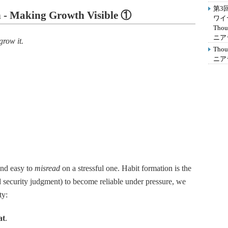
第3
 - Making Growth Visible
①
ワイ
Th
ニア
grow it.
Th
ニア
nd easy to
misread
on a stressful one. Habit formation is the
d security judgment) to become reliable under pressure, we
ty:
at
.