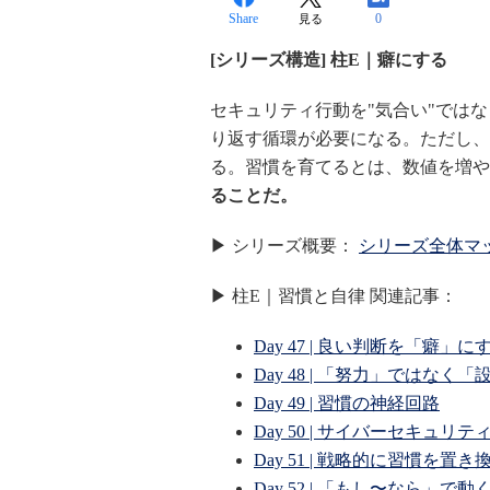
Share
0
見る
[シリーズ構造] 柱E｜癖にする
セキュリティ行動を"気合い"ではな
り返す循環が必要になる。ただし、
る。習慣を育てるとは、数値を増や
ることだ。
▶ シリーズ概要：
シリーズ全体マ
▶ 柱E｜習慣と自律 関連記事：
Day 47 | 良い判断を「癖」
Day 48 | 「努力」ではなく
Day 49 | 習慣の神経回路
Day 50 | サイバーセキュ
Day 51 | 戦略的に習慣を置
Day 52 | 「もし〜なら」で動