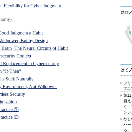
 Flexibility for Cyber Judgment
＠IT
onomy):
Good Judgment a Habit
 Willpower, But by Design
 Brain -The Neural Circuits of Habit
security Context
it Replacement in Cybersecurity
はてブ
n "If-Then"
s Stick Naturally
フリ
by Environment, Not Willpower
IT
tless Security
第2
買え
imization
う：
Practice ①
ンジ
Practice ②
欲し
ハー
る、