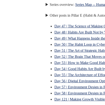
▶ Series overview:
Series Map -- Human
▶ Other posts in Pillar E (Habit & Aut
Day 47 | The Science of Making 
Day 48 | Habits Are Built Not by
Day 49 | What Happens Inside the
Day 50 | The Habit Loop in Cyber
Day 51 | The Art of Strategic Hab
Day 52 | The Brain That Moves o
Day 53 | How to Make Good Habit
Day 54 | Good Habits Are Built 
Day 55 | The Architecture of Effor
Day 56 | Digital Environment Opt
Day 57 | Environment Design in 
Day 58 | Environment Design in 
Day 121 | Making Growth Visible