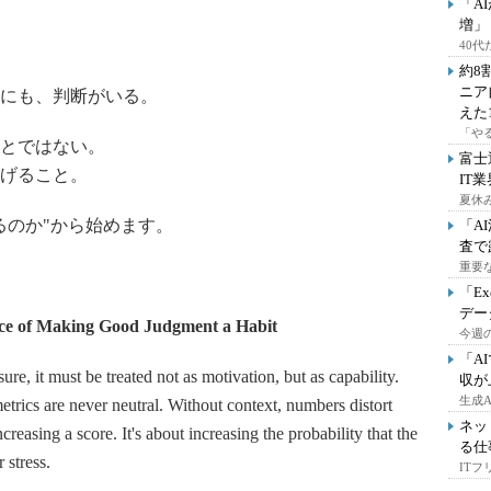
「A
増」
40
約8
ニア
にも、判断がいる。
えた
「や
とではない。
富士
げること。
IT
夏休
るのか"から始めます。
「A
査で
重要
「E
デー
ience of Making Good Judgment a Habit
今週の
「A
sure, it must be treated not as motivation, but as capability.
収が
生成
rics are never neutral. Without context, numbers distort
ネッ
reasing a score. It's about increasing the probability that the
る仕
 stress.
IT