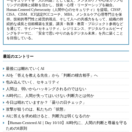
ーセキュリティを「人の問題」として捉え、メンタルケアや心理カウンセ
リングの資格と経験を活かし、技術・心理・リーダーシップを融合。
Human-Centered Cybersecurity（人間中心のセキュリティ）を提唱。CISSP、
CISA、CISM、ICF認定PCCコーチ、MBA、メンタルケア心理専門士を保
持。技術的専門性と経営的視点、そして人への共感力をもって、組織の持
続的な成長と信頼構築を支援。講演・執筆・教育・プロジェクト参画など
を通じて、サイバーセキュリティ、レジリエンス、デジタルウェルビーイ
ングをテーマに、「安全で思いやりのあるデジタル未来」を共に築くこと
を目指している。
最近のエントリー
最後には離れていくAI
AIを「答えを教える先生」から「判断の稽古相手」へ
包み込んでいく、セキュリティ
人間は、弱いからハッキングされるのではない
AI時代に、人間が失ってはいけない判断力とは何か
今日は晴れていますか？「曇りの日チェック」
攻撃が狙うのは、私たちの「状態」
AIに答えを求め続けると、判断力は弱くなるのか
【Human-Centered AI｜Day 10/10】AI時代に、人間の判断と尊厳を守る
ための8原則