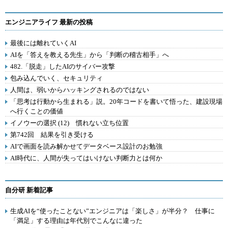
エンジニアライフ 最新の投稿
最後には離れていくAI
AIを「答えを教える先生」から「判断の稽古相手」へ
482.「脱走」したAIのサイバー攻撃
包み込んでいく、セキュリティ
人間は、弱いからハッキングされるのではない
「思考は行動から生まれる」説。20年コードを書いて悟った、建設現場
へ行くことの価値
イノウーの選択 (12) 慣れない立ち位置
第742回 結果を引き受ける
AIで画面を読み解かせてデータベース設計のお勉強
AI時代に、人間が失ってはいけない判断力とは何か
自分研 新着記事
生成AIを“使ったことない”エンジニアは「楽しさ」が半分？ 仕事に
「満足」する理由は年代別でこんなに違った