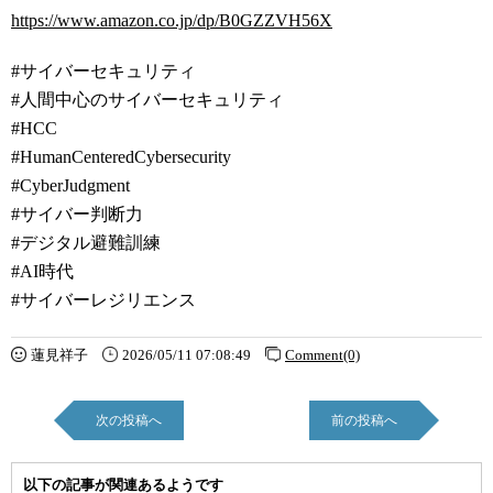
https://www.amazon.co.jp/dp/B0GZZVH56X
#サイバーセキュリティ
#人間中心のサイバーセキュリティ
#HCC
#HumanCenteredCybersecurity
#CyberJudgment
#サイバー判断力
#デジタル避難訓練
#AI時代
#サイバーレジリエンス
蓮見祥子
2026/05/11 07:08:49
Comment(0)
次の投稿へ
前の投稿へ
以下の記事が関連あるようです