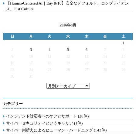
【Human-Centered AI｜Day 9/10】安全なデフォルト、コンプライアン
ス、Just Culture
2026年8月
日
月
火
水
木
金
土
1
2
3
4
5
6
7
8
9
10
11
12
13
14
15
16
17
18
19
20
21
22
23
24
25
26
27
28
29
30
31
カテゴリー
インシデント対応者へのケアとサポート (26件)
サイバーセキュリティというキャリア (1件)
サイバー判断力によるヒューマン・ハードニング (143件)