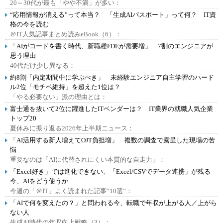
20～30代が最も「やや不満」が多い：
“応用情報が消える”って本当？ 「生成AIパスポート」って何？ IT資
格の今を読む
＠IT人気記事まとめ読みeBook（6）：
「AIがコードを書く時代、新職種FDEが需要増」 7割のエンジニアが
思う理由
40代だけ少し異なる：
約8割「内定期間中に学ぶべき」 未経験エンジニア自主学習のハード
ル2位「モチベ維持」を超えた1位は？
「やる必要ない」派の理由とは：
富士通を抜いて2位に躍進したITベンダーは？ IT業界の就職人気企業
トップ20
夏休みに振り返る2026年上半期ニュース：
「AI活用する新人増えてOJT負担増」 複数の調査で露呈した現場の苦
悩
重要なのは「AIに代替されにくい本質的な自走力」：
「Excel好き」では進化できない、「Excel/CSVでデータ連携」が残る
今、AIをどう使うか
今週の「＠IT」よく読まれた記事“10選”：
「AIで何を変えたの？」と問われる今、転職で年収が上がる人／上がら
ない人
生成AI時代の年収向上戦略（3）：