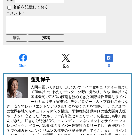
名前を記憶しておく
コメント：
Share
0
見る
蓮見祥子
人間を置いてきぼりにしないサイバーセキュリティを目指し
て20年以上にわたりデジタル分野に携わり、うち10年以上を
国連機関でCISOの役割を務めてきた国際経験豊富なサイバ
ーセキュリティ実務家。テクノロジー・人・プロセスをつな
ぎ、安全でレジリエントなデジタル社会を築くことを情熱とし、これまで
に世界各地でセキュリティ体制を構築。平和維持活動向けの能力開発支援
や、人を中心とした「カルチャー変革型セキュリティ」の推進にも取り組
んできた。好きな分野はSOC、インシデントマネジメントとサイバーフォ
レンジック。グローバル規模のサイバー攻撃対応をリードし、再発防止と
学びを組み込んだレジリエンス体制の構築を主導してきた。また、サイバ