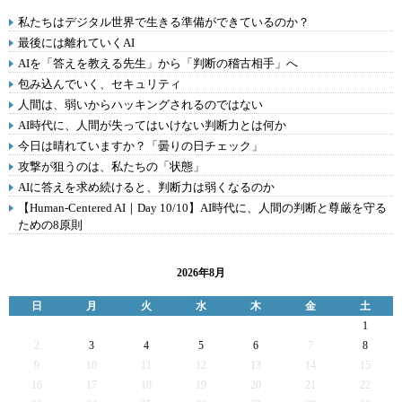
私たちはデジタル世界で生きる準備ができているのか？
最後には離れていくAI
AIを「答えを教える先生」から「判断の稽古相手」へ
包み込んでいく、セキュリティ
人間は、弱いからハッキングされるのではない
AI時代に、人間が失ってはいけない判断力とは何か
今日は晴れていますか？「曇りの日チェック」
攻撃が狙うのは、私たちの「状態」
AIに答えを求め続けると、判断力は弱くなるのか
【Human-Centered AI｜Day 10/10】AI時代に、人間の判断と尊厳を守る
ための8原則
2026年8月
日
月
火
水
木
金
土
1
2
3
4
5
6
7
8
9
10
11
12
13
14
15
16
17
18
19
20
21
22