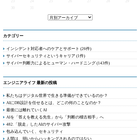
23
24
25
26
27
28
29
30
31
カテゴリー
インシデント対応者へのケアとサポート (26件)
サイバーセキュリティというキャリア (1件)
サイバー判断力によるヒューマン・ハードニング (143件)
エンジニアライフ 最新の投稿
私たちはデジタル世界で生きる準備ができているのか？
AIにDB設計を任せるとは、どこの何のことなのか？
最後には離れていくAI
AIを「答えを教える先生」から「判断の稽古相手」へ
482.「脱走」したAIのサイバー攻撃
包み込んでいく、セキュリティ
人間は、弱いからハッキングされるのではない