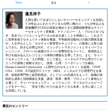
Share
1
見る
蓮見祥子
人間を置いてきぼりにしないサイバーセキュリティを目指し
て20年以上にわたりデジタル分野に携わり、うち10年以上を
国連機関でCISOの役割を務めてきた国際経験豊富なサイバ
ーセキュリティ実務家。テクノロジー・人・プロセスをつな
ぎ、安全でレジリエントなデジタル社会を築くことを情熱とし、これまで
に世界各地でセキュリティ体制を構築。平和維持活動向けの能力開発支援
や、人を中心とした「カルチャー変革型セキュリティ」の推進にも取り組
んできた。好きな分野はSOC、インシデントマネジメントとサイバーフォ
レンジック。グローバル規模のサイバー攻撃対応をリードし、再発防止と
学びを組み込んだレジリエンス体制の構築を主導してきた。また、サイバ
ーセキュリティを「人の問題」として捉え、メンタルケアや心理カウンセ
リングの資格と経験を活かし、技術・心理・リーダーシップを融合。
Human-Centered Cybersecurity（人間中心のセキュリティ）を提唱。CISSP、
CISA、CISM、ICF認定PCCコーチ、MBA、メンタルケア心理専門士を保
持。技術的専門性と経営的視点、そして人への共感力をもって、組織の持
続的な成長と信頼構築を支援。講演・執筆・教育・プロジェクト参画など
を通じて、サイバーセキュリティ、レジリエンス、デジタルウェルビーイ
ングをテーマに、「安全で思いやりのあるデジタル未来」を共に築くこと
を目指している。
最近のエントリー