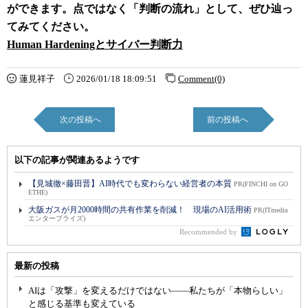
ができます。点ではなく「判断の流れ」として、ぜひ辿っ
てみてください。
Human Hardeningとサイバー判断力
蓮見祥子
2026/01/18 18:09:51
Comment(0)
次の投稿へ
前の投稿へ
以下の記事が関連あるようです
【見城徹×藤田晋】AI時代でも変わらない経営者の本質
PR(FINCHI on GO
ETHE)
大阪ガスが月2000時間の共有作業を削減！ 現場のAI活用術
PR(ITmedia
エンタープライズ)
Recommended by
最新の投稿
AIは「攻撃」を変えるだけではない――私たちが「本物らしい」
と感じる基準も変えている