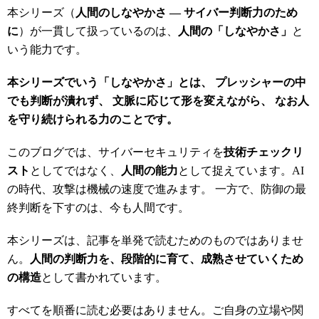
本シリーズ（
人間のしなやかさ ― サイバー判断力のため
に
）が一貫して扱っているのは、
人間の「しなやかさ」
と
いう能力です。
本シリーズでいう「しなやかさ」とは、 プレッシャーの中
でも判断が潰れず、 文脈に応じて形を変えながら、 なお人
を守り続けられる力のことです。
このブログでは、サイバーセキュリティを
技術チェックリ
スト
としてではなく、
人間の能力
として捉えています。AI
の時代、攻撃は機械の速度で進みます。 一方で、防御の最
終判断を下すのは、今も人間です。
本シリーズは、記事を単発で読むためのものではありませ
ん。
人間の判断力を、段階的に育て、成熟させていくため
の構造
として書かれています。
すべてを順番に読む必要はありません。ご自身の立場や関