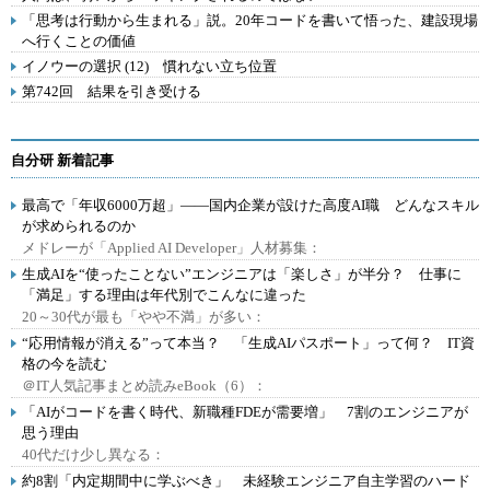
「思考は行動から生まれる」説。20年コードを書いて悟った、建設現場
へ行くことの価値
イノウーの選択 (12) 慣れない立ち位置
第742回 結果を引き受ける
自分研 新着記事
最高で「年収6000万超」――国内企業が設けた高度AI職 どんなスキル
が求められるのか
メドレーが「Applied AI Developer」人材募集：
生成AIを“使ったことない”エンジニアは「楽しさ」が半分？ 仕事に
「満足」する理由は年代別でこんなに違った
20～30代が最も「やや不満」が多い：
“応用情報が消える”って本当？ 「生成AIパスポート」って何？ IT資
格の今を読む
＠IT人気記事まとめ読みeBook（6）：
「AIがコードを書く時代、新職種FDEが需要増」 7割のエンジニアが
思う理由
40代だけ少し異なる：
約8割「内定期間中に学ぶべき」 未経験エンジニア自主学習のハード