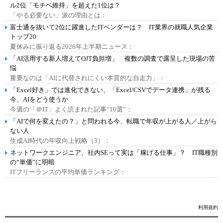
ル2位「モチベ維持」を超えた1位は？
「やる必要ない」派の理由とは：
富士通を抜いて2位に躍進したITベンダーは？ IT業界の就職人気企業
トップ20
夏休みに振り返る2026年上半期ニュース：
「AI活用する新人増えてOJT負担増」 複数の調査で露呈した現場の苦
悩
重要なのは「AIに代替されにくい本質的な自走力」：
「Excel好き」では進化できない、「Excel/CSVでデータ連携」が残る
今、AIをどう使うか
今週の「＠IT」よく読まれた記事“10選”：
「AIで何を変えたの？」と問われる今、転職で年収が上がる人／上がら
ない人
生成AI時代の年収向上戦略（3）：
ネットワークエンジニア、社内SEって実は「稼げる仕事」？ IT職種別
の“単価”に明暗
ITフリーランスの平均単価ランキング：
利用規約