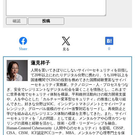
Share
0
見る
蓮見祥子
人間を置いてきぼりにしないサイバーセキュリティを目指し
て20年以上にわたりデジタル分野に携わり、うち10年以上を
国連機関でCISOの役割を務めてきた国際経験豊富なサイバ
ーセキュリティ実務家。テクノロジー・人・プロセスをつな
ぎ、安全でレジリエントなデジタル社会を築くことを情熱とし、これまで
に世界各地でセキュリティ体制を構築。平和維持活動向けの能力開発支援
や、人を中心とした「カルチャー変革型セキュリティ」の推進にも取り組
んできた。好きな分野はSOC、インシデントマネジメントとサイバーフォ
レンジック。グローバル規模のサイバー攻撃対応をリードし、再発防止と
学びを組み込んだレジリエンス体制の構築を主導してきた。また、サイバ
ーセキュリティを「人の問題」として捉え、メンタルケアや心理カウンセ
リングの資格と経験を活かし、技術・心理・リーダーシップを融合。
Human-Centered Cybersecurity（人間中心のセキュリティ）を提唱。CISSP、
CISA、CISM、ICF認定PCCコーチ、MBA、メンタルケア心理専門士を保