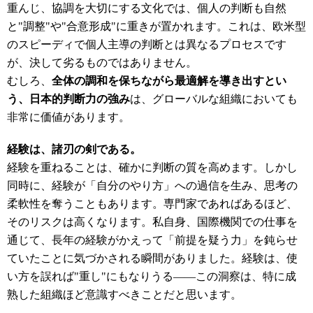
重んじ、協調を大切にする文化では、個人の判断も自然
と"調整"や"合意形成"に重きが置かれます。これは、欧米型
のスピーディで個人主導の判断とは異なるプロセスです
が、決して劣るものではありません。
むしろ、
全体の調和を保ちながら最適解を導き出すとい
う、日本的判断力の強み
は、グローバルな組織においても
非常に価値があります。
経験は、諸刃の剣である。
経験を重ねることは、確かに判断の質を高めます。しかし
同時に、経験が「自分のやり方」への過信を生み、思考の
柔軟性を奪うこともあります。専門家であればあるほど、
そのリスクは高くなります。私自身、国際機関での仕事を
通じて、長年の経験がかえって「前提を疑う力」を鈍らせ
ていたことに気づかされる瞬間がありました。経験は、使
い方を誤れば"重し"にもなりうる――この洞察は、特に成
熟した組織ほど意識すべきことだと思います。