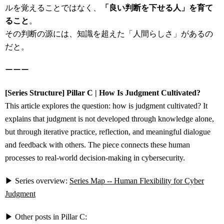
ルを覚えることではなく、
「良い判断を下せる人」を育て
ること
。
その判断の源には、知識を超えた「人間らしさ」があるの
だと。
ーーー
[Series Structure] Pillar C | How Is Judgment Cultivated?
This article explores the question: how is judgment cultivated? It
explains that judgment is not developed through knowledge alone,
but through iterative practice, reflection, and meaningful dialogue
and feedback with others. The piece connects these human
processes to real-world decision-making in cybersecurity.
▶ Series overview:
Series Map -- Human Flexibility for Cyber
Judgment
▶ Other posts in Pillar C: