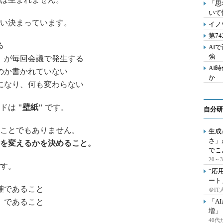
「思
いて
い決まっています。
イノ
第7
る
AI
強
」が毎回会議で発生する
AI
のか書かれていない
か
になり、何も変わらない
ードは
"
壁紙"
です。
自分研
ことでもありません。
生成
さ」
を変えるかを決めること。
でこ
20
す。
“応
ート
確であること
＠IT
」であること
「A
増」
40