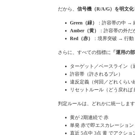
だから、
信号機（
R/A/G
）を明文化
Green
（緑）
：許容帯の中 → 
Amber
（黄）
：許容帯の外だ
Red
（赤）
：境界突破 → 行
さらに、すべての指標に
「運用の部
ターゲット／ベースライン（
許容帯（許されるブレ）
違反定義（何回／どれくらい
リセットルール（どう戻れば 
判定ルールは、どれかに統一します
黄が 2期連続で 赤
単発 赤で即エスカレーション
直近 5点中 3点 黄 でアクショ