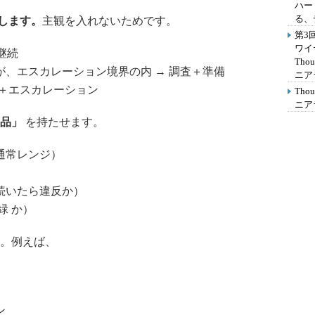
ハー
る、
します。
主観を入れないためです。
第3
ワイ
継続
Th
が、エスカレーション境界の内 → 調査＋準備
ニア
動＋エスカレーション
Th
ニア
品」
を持たせます。
通常レンジ）
続いたら違反か）
緑 か）
。例えば、
ン