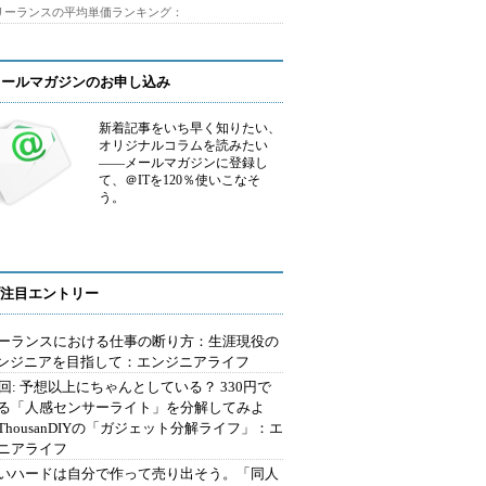
フリーランスの平均単価ランキング：
メールマガジンのお申し込み
新着記事をいち早く知りたい、
オリジナルコラムを読みたい
――メールマガジンに登録し
て、＠ITを120％使いこなそ
う。
注目エントリー
ーランスにおける仕事の断り方：生涯現役の
エンジニアを目指して：エンジニアライフ
2回: 予想以上にちゃんとしている？ 330円で
る「人感センサーライト」を分解してみよ
ThousanDIYの「ガジェット分解ライフ」：エ
ニアライフ
いハードは自分で作って売り出そう。「同人