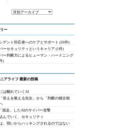
31
リー
シデント対応者へのケアとサポート (26件)
バーセキュリティというキャリア (1件)
バー判断力によるヒューマン・ハードニング
件)
ニアライフ 最新の投稿
には離れていくAI
を「答えを教える先生」から「判断の稽古相
へ
2.「脱走」したAIのサイバー攻撃
込んでいく、セキュリティ
は、弱いからハッキングされるのではない