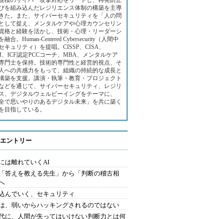
規模のサイバー攻撃対応をリードし、再発防止
びを組み込んだレジリエンス体制の構築を主導
きた。また、サイバーセキュリティを「人の問
として捉え、メンタルケアや心理カウンセリン
資格と経験を活かし、技術・心理・リーダーシ
融合。Human-Centered Cybersecurity（人間中
セキュリティ）を提唱。CISSP、CISA、
SM、ICF認定PCCコーチ、MBA、メンタルケア
専門士を保持。技術的専門性と経営的視点、そ
人への共感力をもって、組織の持続的な成長と
構築を支援。講演・執筆・教育・プロジェクト
などを通じて、サイバーセキュリティ、レジリ
ス、デジタルウェルビーイングをテーマに、
全で思いやりのあるデジタル未来」を共に築く
を目指している。
エントリー
には離れていくAI
を「答えを教える先生」から「判断の稽古相
へ
込んでいく、セキュリティ
は、弱いからハッキングされるのではない
時代に、人間が失ってはいけない判断力とは何