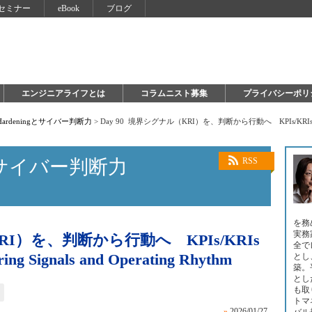
セミナー
eBook
ブログ
エンジニアライフとは
コラムニスト募集
プライバシーポリ
 Hardeningとサイバー判断力
>
Day 90 境界シグナル（KRI）を、判断から行動へ KPIs/KRIs That Drive
ngとサイバー判断力
RSS
を務
実務
RI）を、判断から行動へ KPIs/KRIs
全で
ring Signals and Operating Rhythm
とし
築。
とし
も取
トマ
»
2026/01/27