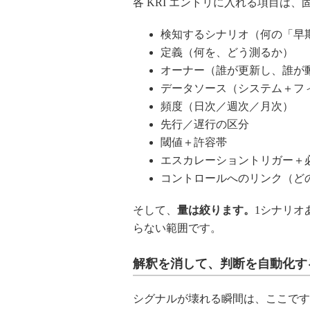
各 KRI エントリに入れる項目は、
検知するシナリオ（何の「早
定義（何を、どう測るか）
オーナー（誰が更新し、誰が
データソース（システム＋フ
頻度（日次／週次／月次）
先行／遅行の区分
閾値＋許容帯
エスカレーショントリガー＋
コントロールへのリンク（ど
そして、
量は絞ります。
1シナリオ
らない範囲です。
解釈を消して、判断を自動化す
シグナルが壊れる瞬間は、ここです