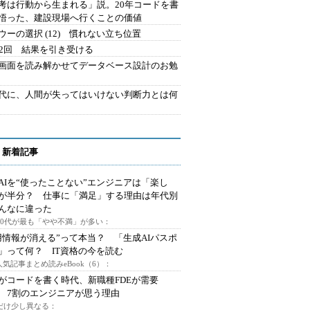
考は行動から生まれる」説。20年コードを書
悟った、建設現場へ行くことの価値
ウーの選択 (12) 慣れない立ち位置
42回 結果を引き受ける
で画面を読み解かせてデータベース設計のお勉
時代に、人間が失ってはいけない判断力とは何
 新着記事
AIを“使ったことない”エンジニアは「楽し
が半分？ 仕事に「満足」する理由は年代別
んなに違った
～30代が最も「やや不満」が多い：
用情報が消える”って本当？ 「生成AIパスポ
」って何？ IT資格の今を読む
人気記事まとめ読みeBook（6）：
Iがコードを書く時代、新職種FDEが需要
 7割のエンジニアが思う理由
代だけ少し異なる：