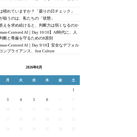
は晴れていますか？「曇りの日チェック」
が狙うのは、私たちの「状態」
に答えを求め続けると、判断力は弱くなるのか
man-Centered AI｜Day 10/10】AI時代に、人
判断と尊厳を守るための8原則
man-Centered AI｜Day 9/10】安全なデフォル
ンプライアンス、Just Culture
2026年8月
月
火
水
木
金
土
1
3
4
5
6
7
8
10
11
12
13
14
15
17
18
19
20
21
22
24
25
26
27
28
29