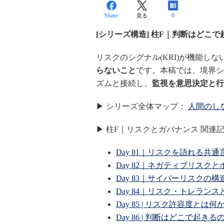
Share
0
見る
[シリーズ構造] 柱F｜判断はどこ
リスクのシグナル(KRI)が機能し
らないこと
です。本稿では、境界シ
ズムと接続し、
監視を意思決定と行
▶ シリーズ全体マップ：
人間のし
▶ 柱F｜リスクとガバナンス 関連
Day 81｜リスクを語れる共
Day 82｜ネガティブリスク
Day 83｜サイバーリスクの
Day 84｜リスク・トレラン
Day 85 | リスク許容度と
Day 86 | 判断はどこで起