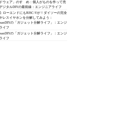
ドウェア」のすゝめ：個人がものを作って売
デジタルDIYの最前線：エンジニアライフ
回: ローエンドにもRISC-Vが！ダイソーの完全
ヤレスイヤホンを分解してみよう：
ousanDIYの「ガジェット分解ライフ」：エンジ
ライフ
ousanDIYの「ガジェット分解ライフ」：エンジ
ライフ