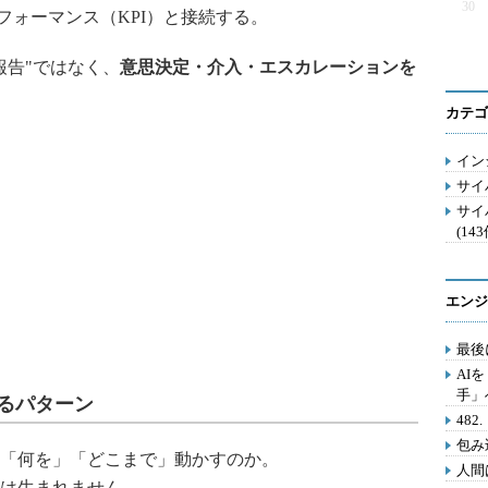
30
フォーマンス（KPI）と接続する。
報告"ではなく、
意思決定・介入・エスカレーションを
カテゴ
イン
サイ
サイ
(143
エンジ
最後
AI
手」
るパターン
48
包み
「何を」「どこまで」動かすのか。
人間
は生まれません。