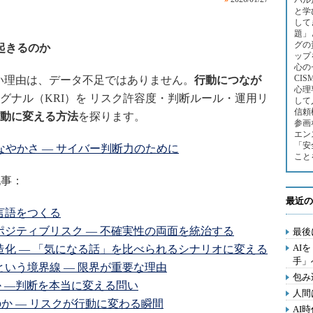
バル
と学
して
題」
グの
で起きるのか
ップを
心の
CI
ない理由は、データ不足ではありません。
行動につなが
心理
グナル（KRI）を リスク許容度・判断ルール・運用リ
して
信頼
動に変える方法
を探ります。
参画
エン
「安
なやかさ ― サイバー判断力のために
こと
記事：
最近の
通言語をつくる
とポジティブリスク ― 不確実性の両面を統治する
最後
AI
構造化 ― 「気になる話」を比べられるシナリオに変える
手」
スという境界線 ― 限界が重要な理由
包み
は何か ―判断を本当に変える問い
人間
きるのか ― リスクが行動に変わる瞬間
AI