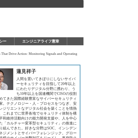
シー
エンジニアライフ憲章
 Action: Monitoring Signals and Operating
蓮見祥子
人間を置いてきぼりにしないサイバ
ーセキュリティを目指して20年以上
にわたりデジタル分野に携わり、う
ち10年以上を国連機関でCISOの役割
めてきた国際経験豊富なサイバーセキュリティ
家。テクノロジー・人・プロセスをつなぎ、安
レジリエントなデジタル社会を築くことを情熱
、これまでに世界各地でセキュリティ体制を構
平和維持活動向けの能力開発支援や、人を中心
た「カルチャー変革型セキュリティ」の推進に
り組んできた。好きな分野はSOC、インシデン
ネジメントとサイバーフォレンジック。グロー