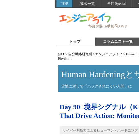
TOP
連載一覧
＠IT Special
トップ
コラムニスト一覧
@IT
>
自分戦略研究所
>
エンジニアライフ
>
Human
Rhythm：
Human Hardeni
攻撃に対して「ハックされにくい人間」に
Day 90 境界シグナル（K
That Drive Action: Monito
サイバー判断力によるヒューマン・ハードニング