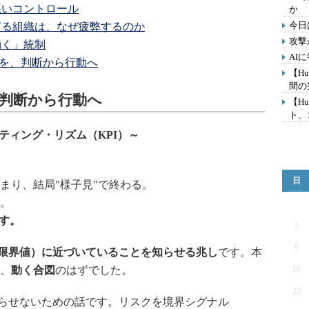
／悪いコントロール
か
今日
多すぎる組織は、なぜ疲弊するのか
攻撃
「効く」統制
AI
RI）を、判断から行動へ
【Hu
間の
判断から行動へ
【Hu
ト、コ
ティング・リズム（KPI
）～
日
まり、結局"様子見"で終わる。
。
す。
2
9
限界値）に近づいていることを知らせる兆し
です。本
、
動く合図
のはずでした。
16
23
わらせないための話です。リスクを境界シグナル