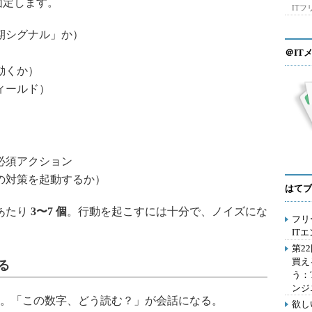
固定します。
IT
期シグナル」か）
＠IT
動くか）
ィールド）
必須アクション
の対策を起動するか）
はてブ
あたり
3
〜7
個
。行動を起こすには十分で、ノイズにな
フリ
IT
第2
買え
る
う：
ンジ
。「この数字、どう読む？」が会話になる。
欲し