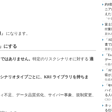
約8
ニア
えた
「や
富士
IT
用」
になります。
夏休
「A
査で
」にする
重要
「E
」ではありません。
特定のリスクシナリオに対する
適
デー
今週の
「A
収が
シナリオタイプごとに、
KRI
ライブラリを持ちま
生成
「年
ハイ
ィ不足、データ品質劣化、サイバー事象、規制変更、
る人
CX
ネッ
る仕