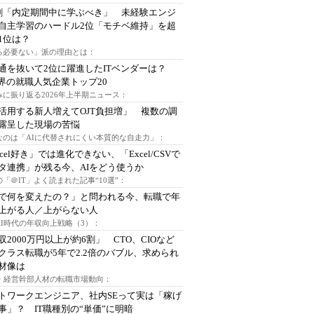
割「内定期間中に学ぶべき」 未経験エンジ
自主学習のハードル2位「モチベ維持」を超
1位は？
る必要ない」派の理由とは：
通を抜いて2位に躍進したITベンダーは？
業界の就職人気企業トップ20
みに振り返る2026年上半期ニュース：
I活用する新人増えてOJT負担増」 複数の調
露呈した現場の苦悩
なのは「AIに代替されにくい本質的な自走力」：
xcel好き」では進化できない、「Excel/CSVで
タ連携」が残る今、AIをどう使うか
「＠IT」よく読まれた記事“10選”：
Iで何を変えたの？」と問われる今、転職で年
上がる人／上がらない人
AI時代の年収向上戦略（3）：
収2000万円以上が約6割」 CTO、CIOなど
クラス転職が5年で2.2倍のバブル、求められ
材像は
O・経営幹部人材の転職市場動向：
トワークエンジニア、社内SEって実は「稼げ
事」？ IT職種別の“単価”に明暗