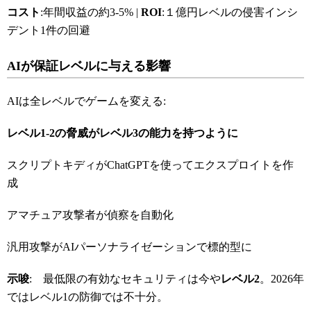
コスト
:年間収益の約3-5% |
ROI
:１億円レベルの侵害インシ
デント1件の回避
AI
が保証レベルに与える影響
AIは全レベルでゲームを変える:
レベル1-2
の脅威がレベル3
の能力を持つように
スクリプトキディがChatGPTを使ってエクスプロイトを作
成
アマチュア攻撃者が偵察を自動化
汎用攻撃がAIパーソナライゼーションで標的型に
示唆
: 最低限の有効なセキュリティは今や
レベル
2
。2026年
ではレベル1の防御では不十分。