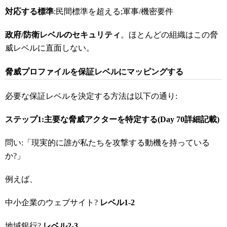
対応する標準
:民間標準を超える;軍事/機密要件
政府/
防衛レベルのセキュリティ
。ほとんどの組織はこの脅
威レベルに直面しない。
脅威プロファイルを保証レベルにマッピングする
必要な保証レベルを決定する方法は以下の通り:
ステップ1:
主要な脅威アクターを特定する(Day 70
詳細記載)
問い:「現実的に誰が私たちを攻撃する動機を持っている
か?」
例えば、
中小企業のウェブサイト?
レベル1-2
地域銀行?
レベル2-3