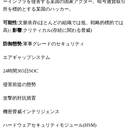
ーインフラを侵害する某国の国家アクター。暗号通貨取引
所を標的とする某国のハッカー。
可能性
:文脈依存(ほとんどの組織では低、戦略的標的では
高) |
影響
:クリティカル(存続に関わる脅威)
防御態勢
:軍事グレードのセキュリティ
エアギャップシステム
24時間365日SOC
侵害前提の態勢
攻撃的対抗措置
機密脅威インテリジェンス
ハードウェアセキュリティモジュール(HSM)