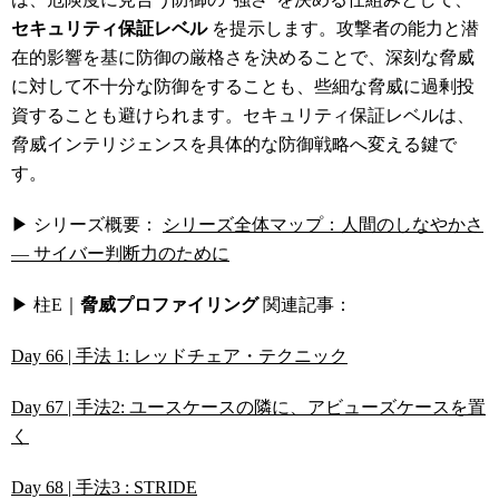
セキュリティ保証レベル
を提示します。攻撃者の能力と潜
在的影響を基に防御の厳格さを決めることで、深刻な脅威
に対して不十分な防御をすることも、些細な脅威に過剰投
資することも避けられます。セキュリティ保証レベルは、
脅威インテリジェンスを具体的な防御戦略へ変える鍵で
す。
▶ シリーズ概要：
シリーズ全体マップ：人間のしなやかさ
― サイバー判断力のために
▶ 柱E｜
脅威プロファイリング
関連記事：
Day 66 | 手法 1: レッドチェア・テクニック
Day 67 | 手法2: ユースケースの隣に、アビューズケースを置
く
Day 68 | 手法3 : STRIDE