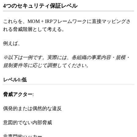
4
つのセキュリティ保証レベル
これらを、MOM + IRPフレームワークに直接マッピングさ
れる脅威階層として考える。
例えば、
※以下は一例です。実際には、各組織の事業内容・規模・
規制要件等に応じて調整してください。
レベル1:
低
脅威アクター
:
偶発的または偶然的な違反
意図的でない内部脅威
非専門的ハッカー