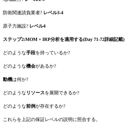
防衛関連請負業者?
レベル3-4
原子力施設?
レベル4
ステップ2:MOM + IRP
分析を適用する(Day 71-72
詳細記載)
どのような
手段
を持っているか?
どのような
機会
があるか?
動機
は何か?
どのような
リソース
を展開できるか?
どのような
前例
が存在するか?
これらを上記の保証レベルの説明に照合する。