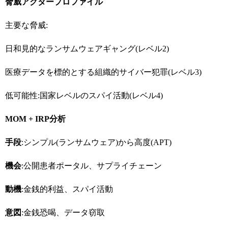
脅威アクタープロファイル
主要な脅威:
日和見的なランサムウェアギャング(レベル2)
医療データを標的とする組織的サイバー犯罪(レベル3)
低可能性:国家レベルのスパイ活動(レベル4)
MOM + IRP
分析
手段
:シンプル(ランサムウェア)から高度(APT)
機会
:公開患者ポータル、サプライチェーン
動機
:金銭的利益、スパイ活動
意図
:金銭恐喝、データ窃取