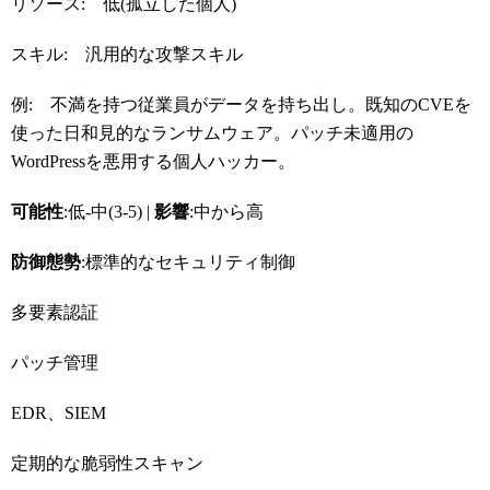
リソース: 低(孤立した個人)
スキル: 汎用的な攻撃スキル
例: 不満を持つ従業員がデータを持ち出し。既知のCVEを
使った日和見的なランサムウェア。パッチ未適用の
WordPressを悪用する個人ハッカー。
可能性
:低-中(3-5) |
影響
:中から高
防御態勢
:標準的なセキュリティ制御
多要素認証
パッチ管理
EDR、SIEM
定期的な脆弱性スキャン