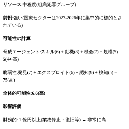
リソース
:中程度(組織犯罪グループ)
前例
:強い(医療セクターは2023-2026年に集中的に標的とさ
れている)
可能性の計算
脅威エージェント:スキル(6) + 動機(8) + 機会(7) + 規模(5) =
5
(中-高)
脆弱性:発見(7) + エクスプロイト(6) + 認知(9) + 検知(5) =
75
(高)
全体的可能性:6.6(
高)
影響評価
財務的:１億円以上(業務停止・復旧等) → 非常に高