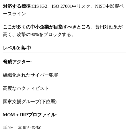
対応する標準
:CIS IG2、ISO 27001中リスク、NIST中影響ベ
ースライン
ここが多くの中小企業が目指すべきところ
。費用対効果が
高く、攻撃の90%をブロックする。
レベル3:
高-
中
脅威アクター
:
組織化されたサイバー犯罪
高度なハクティビスト
国家支援グループ(下位層)
MOM + IRP
プロファイル
:
手段: 高度な攻撃