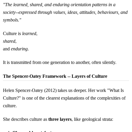
"The learned, shared, and enduring orientation patterns in a
society--expressed through values, ideas, attitudes, behaviours, and
symbols."
Culture is
learned
,
shared
,
and
enduring
.
It is transmitted from one generation to another, often silently.
The Spencer-Oatey Framework -- Layers of Culture
Helen Spencer-Oatey (2012) takes us deeper. Her work "What Is
Culture?" is one of the clearest explanations of the complexities of
culture.
She describes culture as
three layers
, like geological strata: