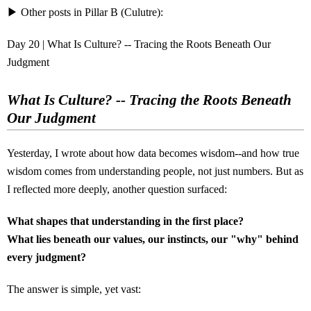
▶ Other posts in Pillar B (Culutre):
Day 20 | What Is Culture? -- Tracing the Roots Beneath Our
Judgment
What Is Culture? -- Tracing the Roots Beneath
Our Judgment
Yesterday, I wrote about how data becomes wisdom--and how true
wisdom comes from understanding people, not just numbers. But as
I reflected more deeply, another question surfaced:
What shapes that understanding in the first place?
What lies beneath our values, our instincts, our "why" behind
every judgment?
The answer is simple, yet vast: