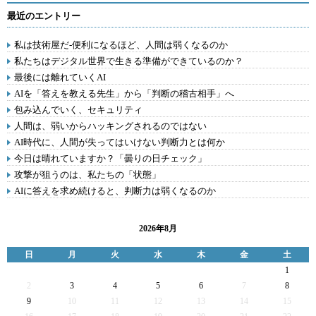
最近のエントリー
私は技術屋だ-便利になるほど、人間は弱くなるのか
私たちはデジタル世界で生きる準備ができているのか？
最後には離れていくAI
AIを「答えを教える先生」から「判断の稽古相手」へ
包み込んでいく、セキュリティ
人間は、弱いからハッキングされるのではない
AI時代に、人間が失ってはいけない判断力とは何か
今日は晴れていますか？「曇りの日チェック」
攻撃が狙うのは、私たちの「状態」
AIに答えを求め続けると、判断力は弱くなるのか
2026年8月
日
月
火
水
木
金
土
1
2
3
4
5
6
7
8
9
10
11
12
13
14
15