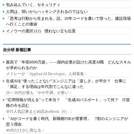
包み込んでいく、セキュリティ
人間は、弱いからハッキングされるのではない
「思考は行動から生まれる」説。20年コードを書いて悟った、建設現場
へ行くことの価値
イノウーの選択 (12) 慣れない立ち位置
自分研 新着記事
最高で「年収6000万超」――国内企業が設けた高度AI職 どんなスキル
が求められるのか
メドレーが「Applied AI Developer」人材募集：
生成AIを“使ったことない”エンジニアは「楽しさ」が半分？ 仕事に
「満足」する理由は年代別でこんなに違った
20～30代が最も「やや不満」が多い：
“応用情報が消える”って本当？ 「生成AIパスポート」って何？ IT資
格の今を読む
＠IT人気記事まとめ読みeBook（6）：
「AIがコードを書く時代、新職種FDEが需要増」 7割のエンジニアが
思う理由
40代だけ少し異なる：