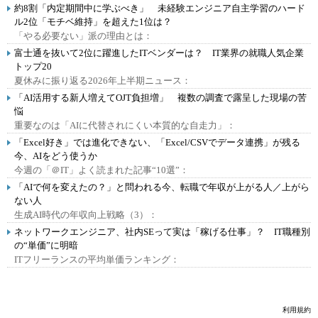
約8割「内定期間中に学ぶべき」 未経験エンジニア自主学習のハード
ル2位「モチベ維持」を超えた1位は？
「やる必要ない」派の理由とは：
富士通を抜いて2位に躍進したITベンダーは？ IT業界の就職人気企業
トップ20
夏休みに振り返る2026年上半期ニュース：
「AI活用する新人増えてOJT負担増」 複数の調査で露呈した現場の苦
悩
重要なのは「AIに代替されにくい本質的な自走力」：
「Excel好き」では進化できない、「Excel/CSVでデータ連携」が残る
今、AIをどう使うか
今週の「＠IT」よく読まれた記事“10選”：
「AIで何を変えたの？」と問われる今、転職で年収が上がる人／上がら
ない人
生成AI時代の年収向上戦略（3）：
ネットワークエンジニア、社内SEって実は「稼げる仕事」？ IT職種別
の“単価”に明暗
ITフリーランスの平均単価ランキング：
利用規約