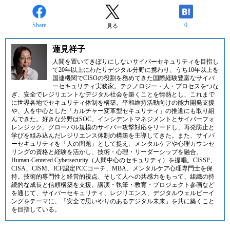
Share
0
見る
蓮見祥子
人間を置いてきぼりにしないサイバーセキュリティを目指し
て20年以上にわたりデジタル分野に携わり、うち10年以上を
国連機関でCISOの役割を務めてきた国際経験豊富なサイバ
ーセキュリティ実務家。テクノロジー・人・プロセスをつな
ぎ、安全でレジリエントなデジタル社会を築くことを情熱とし、これまで
に世界各地でセキュリティ体制を構築。平和維持活動向けの能力開発支援
や、人を中心とした「カルチャー変革型セキュリティ」の推進にも取り組
んできた。好きな分野はSOC、インシデントマネジメントとサイバーフォ
レンジック。グローバル規模のサイバー攻撃対応をリードし、再発防止と
学びを組み込んだレジリエンス体制の構築を主導してきた。また、サイバ
ーセキュリティを「人の問題」として捉え、メンタルケアや心理カウンセ
リングの資格と経験を活かし、技術・心理・リーダーシップを融合。
Human-Centered Cybersecurity（人間中心のセキュリティ）を提唱。CISSP、
CISA、CISM、ICF認定PCCコーチ、MBA、メンタルケア心理専門士を保
持。技術的専門性と経営的視点、そして人への共感力をもって、組織の持
続的な成長と信頼構築を支援。講演・執筆・教育・プロジェクト参画など
を通じて、サイバーセキュリティ、レジリエンス、デジタルウェルビーイ
ングをテーマに、「安全で思いやりのあるデジタル未来」を共に築くこと
を目指している。