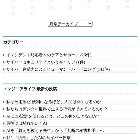
16
17
18
19
20
21
22
23
24
25
26
27
28
29
30
31
カテゴリー
インシデント対応者へのケアとサポート (26件)
サイバーセキュリティというキャリア (1件)
サイバー判断力によるヒューマン・ハードニング (143件)
エンジニアライフ 最新の投稿
私は技術屋だ-便利になるほど、人間は弱くなるのか
私たちはデジタル世界で生きる準備ができているのか？
AIにDB設計を任せるとは、どこの何のことなのか？
最後には離れていくAI
AIを「答えを教える先生」から「判断の稽古相手」へ
482.「脱走」したAIのサイバー攻撃