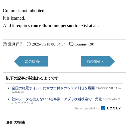
Culture is not inherited.
It is learned.
And it requires
more than one person
to exist at all.
蓮見祥子
2025/11/18 06:54:34
Comment(0)
次の投稿へ
前の投稿へ
以下の記事が関連あるようです
全国の絶景ポイントにサウナ付きのシェア別荘を展開
PR(COCO VILLA on
GOETHE)
社内データを扱えないAIを卒業 アプリ横断検索で一元化
PR(ITmedia エ
ンタープライズ)
Recommended by
最新の投稿