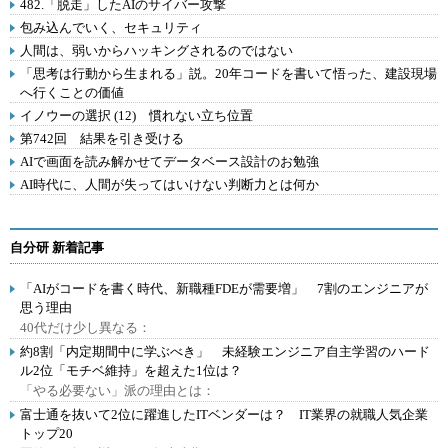
482.「脱走」したAIのサイバー攻撃
包み込んでいく、セキュリティ
人間は、弱いからハッキングされるのではない
「思考は行動から生まれる」説。20年コードを書いて悟った、建設現場
へ行くことの価値
イノウーの選択 (12) 慣れない立ち位置
第742回 結果を引き受ける
AIで画面を読み解かせてデータベース設計のお勉強
AI時代に、人間が失ってはいけない判断力とは何か
自分研 新着記事
「AIがコードを書く時代、新職種FDEが需要増」 7割のエンジニアが
思う理由
40代だけ少し異なる：
約8割「内定期間中に学ぶべき」 未経験エンジニア自主学習のハード
ル2位「モチベ維持」を超えた1位は？
「やる必要ない」派の理由とは：
富士通を抜いて2位に躍進したITベンダーは？ IT業界の就職人気企業
トップ20