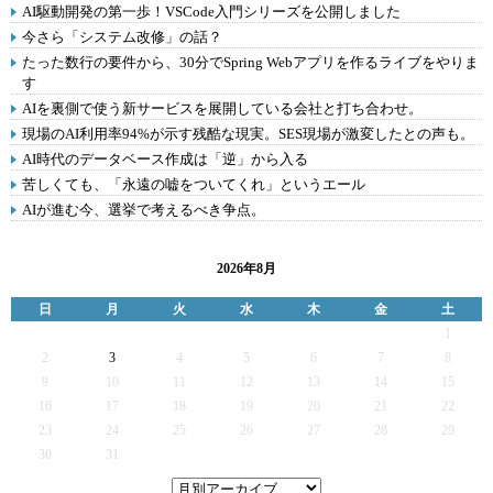
AI駆動開発の第一歩！VSCode入門シリーズを公開しました
今さら「システム改修」の話？
たった数行の要件から、30分でSpring Webアプリを作るライブをやりま
す
AIを裏側で使う新サービスを展開している会社と打ち合わせ。
現場のAI利用率94%が示す残酷な現実。SES現場が激変したとの声も。
AI時代のデータベース作成は「逆」から入る
苦しくても、「永遠の嘘をついてくれ」というエール
AIが進む今、選挙で考えるべき争点。
2026年8月
日
月
火
水
木
金
土
1
2
3
4
5
6
7
8
9
10
11
12
13
14
15
16
17
18
19
20
21
22
23
24
25
26
27
28
29
30
31