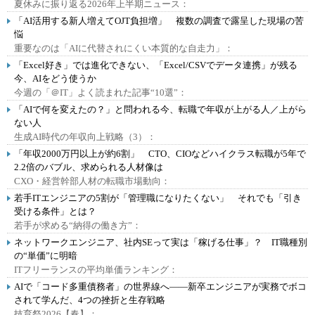
夏休みに振り返る2026年上半期ニュース：
「AI活用する新人増えてOJT負担増」 複数の調査で露呈した現場の苦
悩
重要なのは「AIに代替されにくい本質的な自走力」：
「Excel好き」では進化できない、「Excel/CSVでデータ連携」が残る
今、AIをどう使うか
今週の「＠IT」よく読まれた記事“10選”：
「AIで何を変えたの？」と問われる今、転職で年収が上がる人／上がら
ない人
生成AI時代の年収向上戦略（3）：
「年収2000万円以上が約6割」 CTO、CIOなどハイクラス転職が5年で
2.2倍のバブル、求められる人材像は
CXO・経営幹部人材の転職市場動向：
若手ITエンジニアの5割が「管理職になりたくない」 それでも「引き
受ける条件」とは？
若手が求める“納得の働き方”：
ネットワークエンジニア、社内SEって実は「稼げる仕事」？ IT職種別
の“単価”に明暗
ITフリーランスの平均単価ランキング：
AIで「コード多重債務者」の世界線へ――新卒エンジニアが実務でボコ
されて学んだ、4つの挫折と生存戦略
技育祭2026【春】：