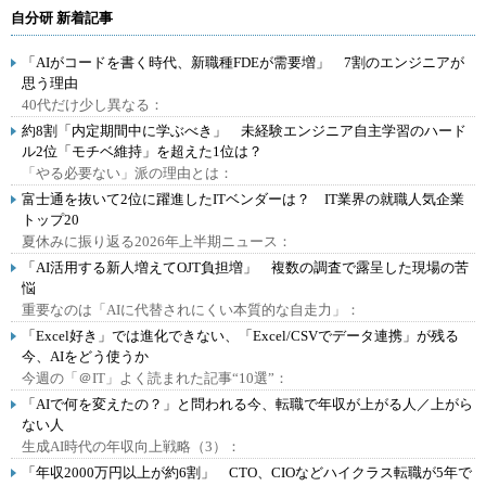
自分研 新着記事
「AIがコードを書く時代、新職種FDEが需要増」 7割のエンジニアが
思う理由
40代だけ少し異なる：
約8割「内定期間中に学ぶべき」 未経験エンジニア自主学習のハード
ル2位「モチベ維持」を超えた1位は？
「やる必要ない」派の理由とは：
富士通を抜いて2位に躍進したITベンダーは？ IT業界の就職人気企業
トップ20
夏休みに振り返る2026年上半期ニュース：
「AI活用する新人増えてOJT負担増」 複数の調査で露呈した現場の苦
悩
重要なのは「AIに代替されにくい本質的な自走力」：
「Excel好き」では進化できない、「Excel/CSVでデータ連携」が残る
今、AIをどう使うか
今週の「＠IT」よく読まれた記事“10選”：
「AIで何を変えたの？」と問われる今、転職で年収が上がる人／上がら
ない人
生成AI時代の年収向上戦略（3）：
「年収2000万円以上が約6割」 CTO、CIOなどハイクラス転職が5年で