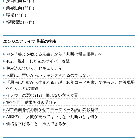
技術動向 (43件)
業界動向 (33件)
職場 (53件)
転職活動 (27件)
エンジニアライフ 最新の投稿
AIを「答えを教える先生」から「判断の稽古相手」へ
482.「脱走」したAIのサイバー攻撃
包み込んでいく、セキュリティ
人間は、弱いからハッキングされるのではない
「思考は行動から生まれる」説。20年コードを書いて悟った、建設現場
へ行くことの価値
イノウーの選択 (12) 慣れない立ち位置
第742回 結果を引き受ける
AIで画面を読み解かせてデータベース設計のお勉強
AI時代に、人間が失ってはいけない判断力とは何か
価格を下げることに抵抗できるか