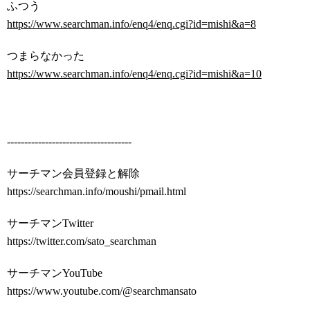
ふつう
https://www.searchman.info/enq4/enq.cgi?id=mishi&a=8
つまらなかった
https://www.searchman.info/enq4/enq.cgi?id=mishi&a=10
------------------------------------
サーチマン会員登録と解除
https://searchman.info/moushi/pmail.html
サーチマンTwitter
https://twitter.com/sato_searchman
サーチマンYouTube
https://www.youtube.com/@searchmansato