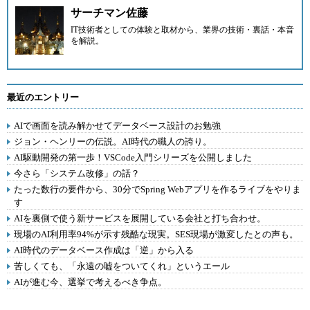
サーチマン佐藤
IT技術者としての体験と取材から、業界の技術・裏話・本音
を解説。
最近のエントリー
AIで画面を読み解かせてデータベース設計のお勉強
ジョン・ヘンリーの伝説。AI時代の職人の誇り。
AI駆動開発の第一歩！VSCode入門シリーズを公開しました
今さら「システム改修」の話？
たった数行の要件から、30分でSpring Webアプリを作るライブをやりま
す
AIを裏側で使う新サービスを展開している会社と打ち合わせ。
現場のAI利用率94%が示す残酷な現実。SES現場が激変したとの声も。
AI時代のデータベース作成は「逆」から入る
苦しくても、「永遠の嘘をついてくれ」というエール
AIが進む今、選挙で考えるべき争点。