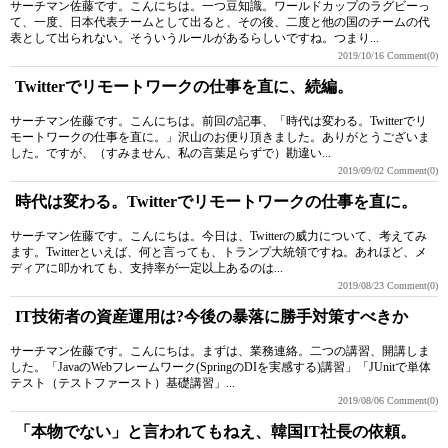
サーチマン佐藤です。こんにちは。一つ豆知識。ワールドカップのラグビーっ
て、一度、日本代表チームとして出ると、その後、二度と他の国のチームの代
表として出られない。そういうルールがあるらしいですね。つまり...
2019/10/16
Comment(0)
Twitterでリモートワークの仕事を直に、続編。
サーチマン佐藤です。こんにちは。前回の記事、「時代は変わる。Twitterでリ
モートワークの仕事を直に。」沢山のお便り頂きました。ありがとうございま
した。ですが、（すみません、私の言葉足らずで）勘違い...
2019/09/02
Comment(0)
時代は変わる。Twitterでリモートワークの仕事を直に。
サーチマン佐藤です。こんにちは。今日は、Twitterの威力について、考えてみ
ます。Twitterといえば、何と言っても、トランプ大統領ですね。あれほど、メ
ディアに叩かれても、支持率が一定以上あるのは...
2019/08/23
Comment(0)
IT技術者の資産運用は?今後の暴落に勝手対策すべきか
サーチマン佐藤です。こんにちは。まずは、業務連絡。二つの講習、開講しま
した。「JavaのWebフレームワーク(SpringのDIを実感する)講習」「JUnitで単体
テスト（テストファースト）基礎講習」...
2019/08/06
Comment(0)
「本物でない」と言われてもねえ、韓国IT社長の依頼。