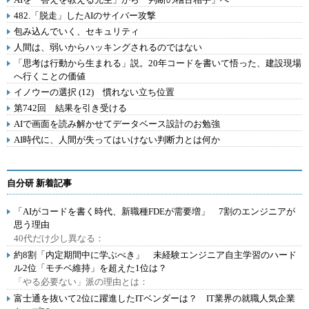
482.「脱走」したAIのサイバー攻撃
包み込んでいく、セキュリティ
人間は、弱いからハッキングされるのではない
「思考は行動から生まれる」説。20年コードを書いて悟った、建設現場
へ行くことの価値
イノウーの選択 (12) 慣れない立ち位置
第742回 結果を引き受ける
AIで画面を読み解かせてデータベース設計のお勉強
AI時代に、人間が失ってはいけない判断力とは何か
自分研 新着記事
「AIがコードを書く時代、新職種FDEが需要増」 7割のエンジニアが
思う理由
40代だけ少し異なる：
約8割「内定期間中に学ぶべき」 未経験エンジニア自主学習のハード
ル2位「モチベ維持」を超えた1位は？
「やる必要ない」派の理由とは：
富士通を抜いて2位に躍進したITベンダーは？ IT業界の就職人気企業