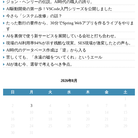
ジョン・ヘンリーの伝説。AI時代の職人の誇り。
AI駆動開発の第一歩！VSCode入門シリーズを公開しました
今さら「システム改修」の話？
たった数行の要件から、30分でSpring Webアプリを作るライブをやりま
す
AIを裏側で使う新サービスを展開している会社と打ち合わせ。
現場のAI利用率94%が示す残酷な現実。SES現場が激変したとの声も。
AI時代のデータベース作成は「逆」から入る
苦しくても、「永遠の嘘をついてくれ」というエール
AIが進む今、選挙で考えるべき争点。
2026年8月
日
月
火
水
木
金
土
1
2
3
4
5
6
7
8
9
10
11
12
13
14
15
16
17
18
19
20
21
22
23
24
25
26
27
28
29
30
31