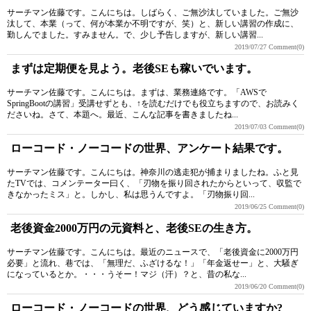
サーチマン佐藤です。こんにちは。しばらく、ご無沙汰していました。ご無沙
汰して、本業（って、何が本業か不明ですが、笑）と、新しい講習の作成に、
勤しんでました。すみません。で、少し予告しますが、新しい講習...
2019/07/27
Comment(0)
まずは定期便を見よう。老後SEも稼いでいます。
サーチマン佐藤です。こんにちは。まずは、業務連絡です。「AWSで
SpringBootの講習」受講せずとも、↑を読むだけでも役立ちますので、お読みく
ださいね。さて、本題へ。最近、こんな記事を書きましたね...
2019/07/03
Comment(0)
ローコード・ノーコードの世界、アンケート結果です。
サーチマン佐藤です。こんにちは。神奈川の逃走犯が捕まりましたね。ふと見
たTVでは、コメンテーター曰く、「刃物を振り回されたからといって、収監で
きなかったミス」と。しかし、私は思うんですよ。「刃物振り回...
2019/06/25
Comment(0)
老後資金2000万円の元資料と、老後SEの生き方。
サーチマン佐藤です。こんにちは。最近のニュースで、「老後資金に2000万円
必要」と流れ、巷では、「無理だ、ふざけるな！」「年金返せー」と、大騒ぎ
になっているとか。・・・うそー！マジ（汗）？と、昔の私な...
2019/06/20
Comment(0)
ローコード・ノーコードの世界、どう感じていますか?