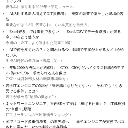
トップ20
夏休みに振り返る2026年上半期ニュース：
「AI活用する新人増えてOJT負担増」 複数の調査で露呈した現場の苦
悩
重要なのは「AIに代替されにくい本質的な自走力」：
「Excel好き」では進化できない、「Excel/CSVでデータ連携」が残る
今、AIをどう使うか
今週の「＠IT」よく読まれた記事“10選”：
「AIで何を変えたの？」と問われる今、転職で年収が上がる人／上がら
ない人
生成AI時代の年収向上戦略（3）：
「年収2000万円以上が約6割」 CTO、CIOなどハイクラス転職が5年で
2.2倍のバブル、求められる人材像は
CXO・経営幹部人材の転職市場動向：
若手ITエンジニアの5割が「管理職になりたくない」 それでも「引き
受ける条件」とは？
若手が求める“納得の働き方”：
ネットワークエンジニア、社内SEって実は「稼げる仕事」？ IT職種別
の“単価”に明暗
ITフリーランスの平均単価ランキング：
AIで「コード多重債務者」の世界線へ――新卒エンジニアが実務でボコ
されて学んだ、4つの挫折と生存戦略