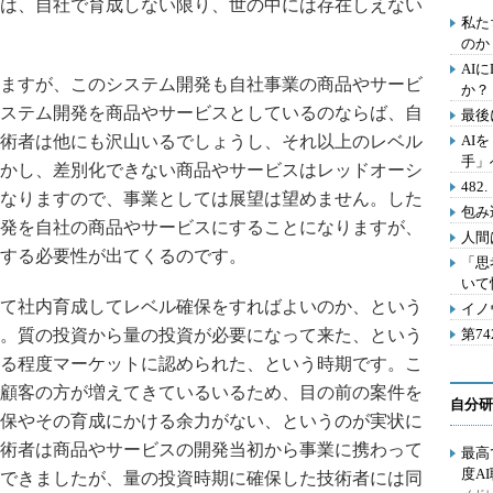
は、自社で育成しない限り、世の中には存在しえない
私た
のか
AI
ますが、このシステム開発も自社事業の商品やサービ
か？
ステム開発を商品やサービスとしているのならば、自
最後
術者は他にも沢山いるでしょうし、それ以上のレベル
AI
手」
かし、差別化できない商品やサービスはレッドオーシ
48
なりますので、事業としては展望は望めません。した
包み
発を自社の商品やサービスにすることになりますが、
人間
する必要性が出てくるのです。
「思
いて
て社内育成してレベル確保をすればよいのか、という
イノ
。質の投資から量の投資が必要になって来た、という
第7
る程度マーケットに認められた、という時期です。こ
顧客の方が増えてきているいるため、目の前の案件を
自分研
保やその育成にかける余力がない、というのが実状に
術者は商品やサービスの開発当初から事業に携わって
最高
度A
できましたが、量の投資時期に確保した技術者には同