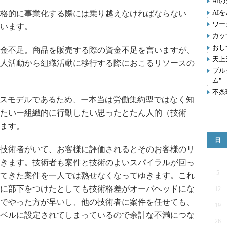
AI
AI
格的に事業化する際には乗り越えなければならない
ワー
います。
カッ
おし
金不足。商品を販売する際の資金不足を言いますが、
天上
人活動から組織活動に移行する際におこるリソースの
ブル
ム"
不条
ネスモデルであるため、ー本当は労働集約型ではなく知
たいー組織的に行動したい思ったとたん人的（技術
ます。
日
技術者がいて、お客様に評価されるとそのお客様のリ
きます。技術者も案件と技術のよいスパイラルが回っ
5
てきた案件を一人では熟せなくなってゆきます。これ
に部下をつけたとしても技術格差がオーバヘッドにな
12
でやった方が早いし、他の技術者に案件を任せても、
19
ベルに設定されてしまっているので余計な不満につな
26