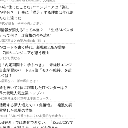
ーが「Applied AI Developer」人材募集：
AIを“使ったことない”エンジニアは「楽し
が半分？ 仕事に「満足」する理由は年代別
んなに違った
～30代が最も「やや不満」が多い：
用情報が消える”って本当？ 「生成AIパスポ
」って何？ IT資格の今を読む
人気記事まとめ読みeBook（6）：
Iがコードを書く時代、新職種FDEが需要
 7割のエンジニアが思う理由
代だけ少し異なる：
割「内定期間中に学ぶべき」 未経験エンジ
自主学習のハードル2位「モチベ維持」を超
1位は？
る必要ない」派の理由とは：
通を抜いて2位に躍進したITベンダーは？
業界の就職人気企業トップ20
みに振り返る2026年上半期ニュース：
I活用する新人増えてOJT負担増」 複数の調
露呈した現場の苦悩
なのは「AIに代替されにくい本質的な自走力」：
xcel好き」では進化できない、「Excel/CSVで
タ連携」が残る今、AIをどう使うか