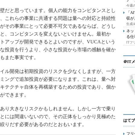
今週の
壁だと思っています。個人の能力をコンピタンスとし
「A
、これらの事業に共通する問題は量への対応と持続性
収が
生成
がその事業にとって必要不可欠であるならば、どうし
ネッ
と、コンピタンスを変えないといけません。最初か
る仕
トアップが開発できるとよいのですが、VUCAという
IT
な投資を行うより、小さな投資から市場の感触を確か
もまた事実です。
＠IT
イル開発は初期投資のリスクを少なくしますが、一方
ミングで追加投資が必要になります。これは、量へ対
キテクチャ自体を再構築するための投資であり、個か
ができます。
あり大きなリスクかもしれません。しかし一方で乗り
とには間違いないので、その正体をしっかり見極めた
はてブ
絞りだす必要があるのだとおもいます。
フリ