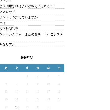
のジレンマ
をどう活用すればよいか教えてくれるAI
クスロップ
サンドラを知っていますか
つけ
天下唯我独尊
シットシステム またの名を "う○こシステ
理なリアル
2026年7月
月
火
水
木
金
土
1
2
3
4
6
7
8
9
10
11
13
14
15
16
17
18
20
21
22
23
24
25
27
28
29
30
31