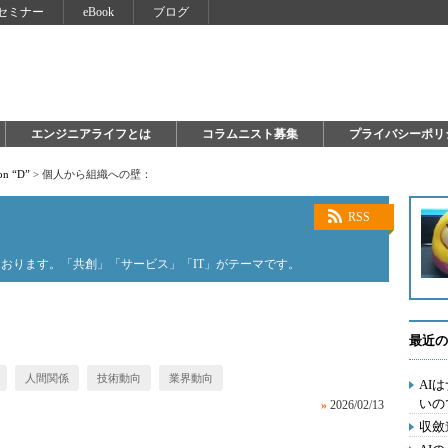
セミナー
eBook
ブログ
エンジニアライフとは
コラムニスト募集
プライバシーポリ
on “D”
>
個人から組織への壁：
RSS
おります。「共創」「サービス」「IT」がテーマです。
最近の
人間関係
技術動向
業界動向
AI
いの
»
2026/02/13
収斂