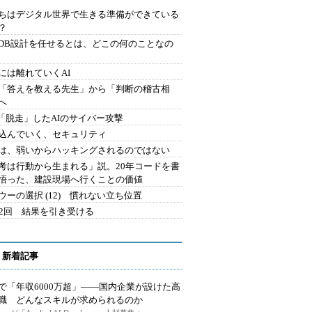
ちはデジタル世界で生きる準備ができている
？
にDB設計を任せるとは、どこの何のことなの
には離れていくAI
を「答えを教える先生」から「判断の稽古相
へ
2.「脱走」したAIのサイバー攻撃
込んでいく、セキュリティ
は、弱いからハッキングされるのではない
考は行動から生まれる」説。20年コードを書
悟った、建設現場へ行くことの価値
ウーの選択 (12) 慣れない立ち位置
42回 結果を引き受ける
 新着記事
で「年収6000万超」――国内企業が設けた高
I職 どんなスキルが求められるのか