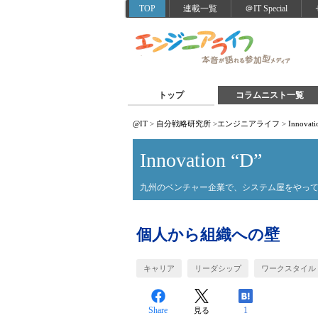
TOP
連載一覧
＠IT Special
トップ
コラムニスト一覧
@IT
>
自分戦略研究所
>
エンジニアライフ
>
Innovati
Innovation “D”
九州のベンチャー企業で、システム屋をやって
個人から組織への壁
キャリア
リーダシップ
ワークスタイル
Share
1
見る