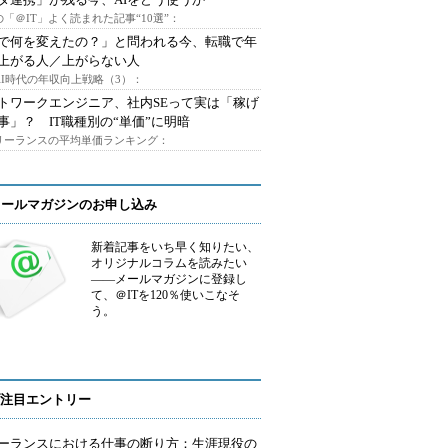
「＠IT」よく読まれた記事“10選”：
Iで何を変えたの？」と問われる今、転職で年
上がる人／上がらない人
AI時代の年収向上戦略（3）：
トワークエンジニア、社内SEって実は「稼げ
事」？ IT職種別の“単価”に明暗
フリーランスの平均単価ランキング：
メールマガジンのお申し込み
新着記事をいち早く知りたい、
オリジナルコラムを読みたい
――メールマガジンに登録し
て、＠ITを120％使いこなそ
う。
注目エントリー
ーランスにおける仕事の断り方：生涯現役の