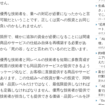
メドレ
せん。
生成
さ」
優秀な技術者を、量への対応が必要になったからと言
でこ
20
可能だということです。正しくは質への投資とお同じ
“応
良いのかもしれませんが。
ート
＠IT
箇所で、確かに追加の資金が必要になることには間違
「A
商品やサービスの仕組み自体を再構築する必要があ
増」
40
から「死の谷」などと言われているのだと思います。
約8
ニア
優秀な技術者と同レベルの技術者を短期に多数育成す
えた
程度の技術者でも同品質のサービスが提供できるよう
「や
ッケージ化など、お客様に直接提供する商品やサービ
富士
IT
あります。この仕組みへの投資が量への投資で、同時
夏休
値・品質レベルだけではなく、最低限提供しなければ
「A
も定義しなければなりません。優秀な技術者が提供で
査で
重要
技術者が担当しても提供できる価値・品質レベルを評
「E
デー