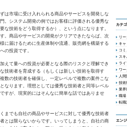
ずは市場に受け入れられる商品やサービスを開発しな
門。システム開発の例ではお客様に評価される優秀な
カテゴ
要な技術をどう取得するか）、という点になります。
す。商品やサービスの開発がクリアできたならば、次
リーダ
様に届けるために生産体制や流通、販売網を構築する
キャリ
コミ
への投資です。
スキル
ライフ
加えて量への投資が必要となる際のリスクと理解でき
ワー
な技術者を育成する（もしくは新しい技術を取得す
人間関
複数の技術者を確保し、一定レベルで複数の案件こな
技術動
となります。理想としては優秀な技術者と同等レベル
業界動
ですが、現実的にはそんなに簡単な話ではありませ
職場 
転職活
くまでも自社の商品やサービスに対して優秀な技術者
エンジ
者とは限らないからです。いってしまうと、自社の商