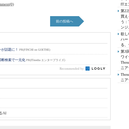
mment(0)
IT
第2
買え
前の投稿へ
う：
ンジ
欲し
ハー
る、
ョンが話題に！
PR(FINCHI on GOETHE)
第3
ワイ
横断検索で一元化
PR(ITmedia エンタープライズ)
Th
ニア
Recommended by
Th
ニア
AI