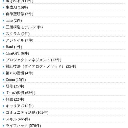
選ばれる力 (1件)
生成AI (16件)
自律型研修 (2件)
miro (2件)
三層構造モデル (20件)
スクラム (2件)
アジャイル (7件)
Bard (1件)
ChatGPT (6件)
プロジェクトマネジメント (13件)
対話技法（ダイアログ・メソッド） (35件)
第８の習慣 (4件)
Zoom (15件)
研修 (25件)
７つの習慣 (63件)
傾聴 (22件)
キャリア (718件)
コミュニティ活動 (102件)
スキル (465件)
ライフハック (576件)