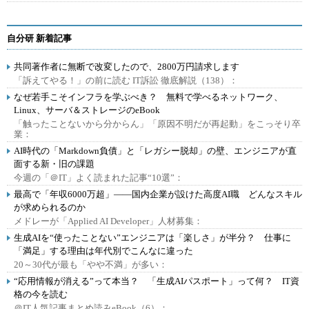
自分研 新着記事
共同著作者に無断で改変したので、2800万円請求します
「訴えてやる！」の前に読む IT訴訟 徹底解説（138）：
なぜ若手こそインフラを学ぶべき？ 無料で学べるネットワーク、
Linux、サーバ＆ストレージのeBook
「触ったことないから分からん」「原因不明だが再起動」をこっそり卒
業：
AI時代の「Markdown負債」と「レガシー脱却」の壁、エンジニアが直
面する新・旧の課題
今週の「＠IT」よく読まれた記事“10選”：
最高で「年収6000万超」――国内企業が設けた高度AI職 どんなスキル
が求められるのか
メドレーが「Applied AI Developer」人材募集：
生成AIを“使ったことない”エンジニアは「楽しさ」が半分？ 仕事に
「満足」する理由は年代別でこんなに違った
20～30代が最も「やや不満」が多い：
“応用情報が消える”って本当？ 「生成AIパスポート」って何？ IT資
格の今を読む
＠IT人気記事まとめ読みeBook（6）：