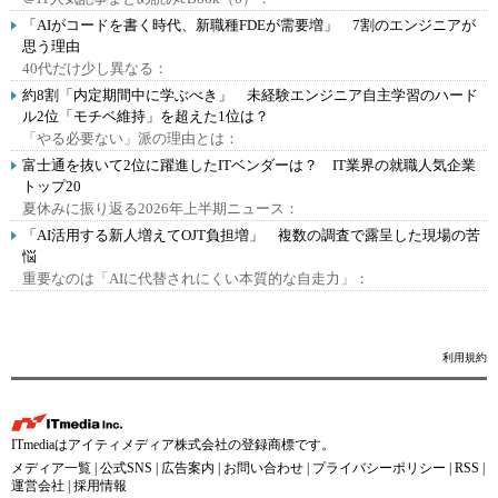
「AIがコードを書く時代、新職種FDEが需要増」 7割のエンジニアが
思う理由
40代だけ少し異なる：
約8割「内定期間中に学ぶべき」 未経験エンジニア自主学習のハード
ル2位「モチベ維持」を超えた1位は？
「やる必要ない」派の理由とは：
富士通を抜いて2位に躍進したITベンダーは？ IT業界の就職人気企業
トップ20
夏休みに振り返る2026年上半期ニュース：
「AI活用する新人増えてOJT負担増」 複数の調査で露呈した現場の苦
悩
重要なのは「AIに代替されにくい本質的な自走力」：
利用規約
ITmediaはアイティメディア株式会社の登録商標です。
メディア一覧
|
公式SNS
|
広告案内
|
お問い合わせ
|
プライバシーポリシー
|
RSS
|
運営会社
|
採用情報