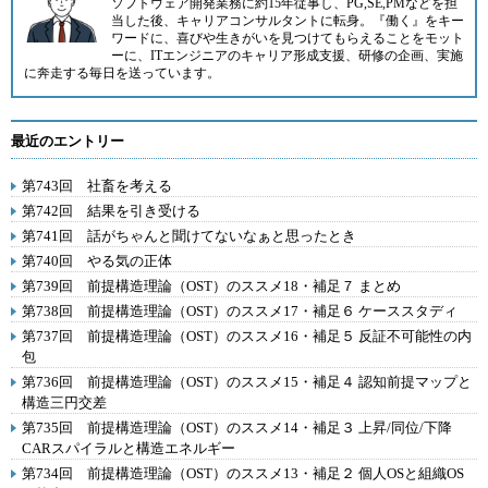
ソフトウェア開発業務に約15年従事し、PG,SE,PMなどを担
当した後、キャリアコンサルタントに転身。『働く』をキー
ワードに、喜びや生きがいを見つけてもらえることをモット
ーに、ITエンジニアのキャリア形成支援、研修の企画、実施
に奔走する毎日を送っています。
最近のエントリー
第743回 社畜を考える
第742回 結果を引き受ける
第741回 話がちゃんと聞けてないなぁと思ったとき
第740回 やる気の正体
第739回 前提構造理論（OST）のススメ18・補足７ まとめ
第738回 前提構造理論（OST）のススメ17・補足６ ケーススタディ
第737回 前提構造理論（OST）のススメ16・補足５ 反証不可能性の内
包
第736回 前提構造理論（OST）のススメ15・補足４ 認知前提マップと
構造三円交差
第735回 前提構造理論（OST）のススメ14・補足３ 上昇/同位/下降
CARスパイラルと構造エネルギー
第734回 前提構造理論（OST）のススメ13・補足２ 個人OSと組織OS