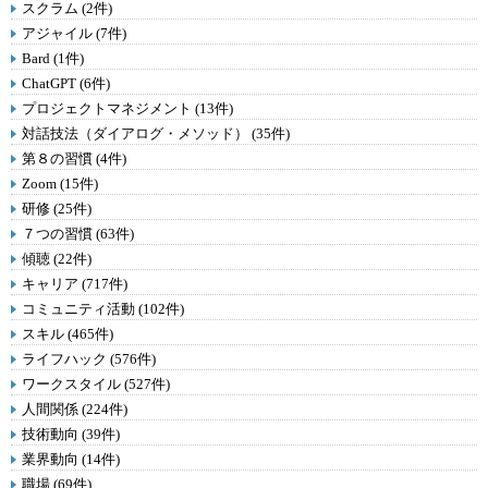
スクラム (2件)
アジャイル (7件)
Bard (1件)
ChatGPT (6件)
プロジェクトマネジメント (13件)
対話技法（ダイアログ・メソッド） (35件)
第８の習慣 (4件)
Zoom (15件)
研修 (25件)
７つの習慣 (63件)
傾聴 (22件)
キャリア (717件)
コミュニティ活動 (102件)
スキル (465件)
ライフハック (576件)
ワークスタイル (527件)
人間関係 (224件)
技術動向 (39件)
業界動向 (14件)
職場 (69件)