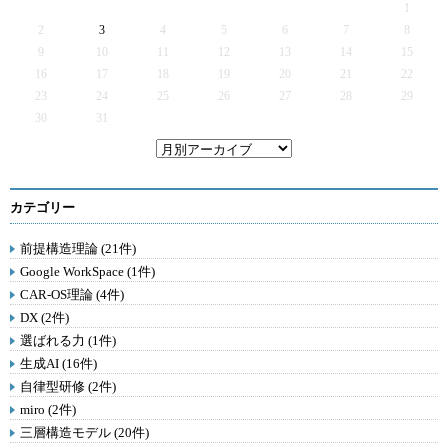
1
2
3
4
5
6
7
8
9
10
11
12
13
14
15
16
17
18
19
20
21
22
23
24
25
26
27
28
29
30
31
カテゴリー
前提構造理論 (21件)
Google WorkSpace (1件)
CAR-OS理論 (4件)
DX (2件)
選ばれる力 (1件)
生成AI (16件)
自律型研修 (2件)
miro (2件)
三層構造モデル (20件)