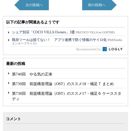
次の投稿へ
前の投稿へ
以下の記事が関連あるようです
シェア別荘「COCO VILLA Owners」3選
PR(COCO VILLA on GOETHE)
既存ツールは捨てない！ アプリ連携で防ぐ情報のサイロ化
PR(ITmedia
エンタープライズ)
Recommended by
最新の投稿
第740回 やる気の正体
第739回 前提構造理論（OST）のススメ18・補足７ まとめ
第738回 前提構造理論（OST）のススメ17・補足６ ケーススタ
ディ
コメント