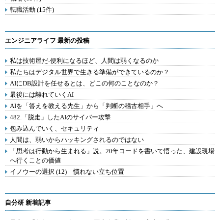
転職活動 (15件)
エンジニアライフ 最新の投稿
私は技術屋だ-便利になるほど、人間は弱くなるのか
私たちはデジタル世界で生きる準備ができているのか？
AIにDB設計を任せるとは、どこの何のことなのか？
最後には離れていくAI
AIを「答えを教える先生」から「判断の稽古相手」へ
482.「脱走」したAIのサイバー攻撃
包み込んでいく、セキュリティ
人間は、弱いからハッキングされるのではない
「思考は行動から生まれる」説。20年コードを書いて悟った、建設現場
へ行くことの価値
イノウーの選択 (12) 慣れない立ち位置
自分研 新着記事