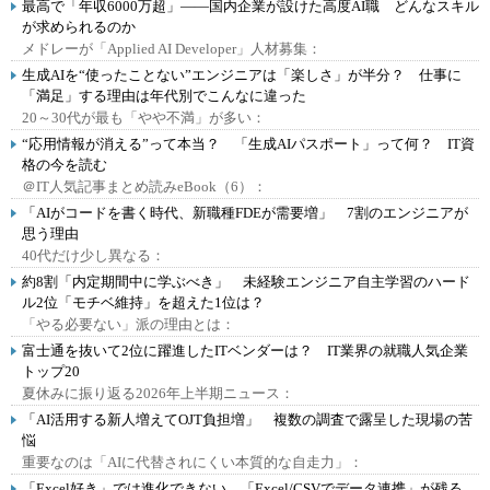
最高で「年収6000万超」――国内企業が設けた高度AI職 どんなスキル
が求められるのか
メドレーが「Applied AI Developer」人材募集：
生成AIを“使ったことない”エンジニアは「楽しさ」が半分？ 仕事に
「満足」する理由は年代別でこんなに違った
20～30代が最も「やや不満」が多い：
“応用情報が消える”って本当？ 「生成AIパスポート」って何？ IT資
格の今を読む
＠IT人気記事まとめ読みeBook（6）：
「AIがコードを書く時代、新職種FDEが需要増」 7割のエンジニアが
思う理由
40代だけ少し異なる：
約8割「内定期間中に学ぶべき」 未経験エンジニア自主学習のハード
ル2位「モチベ維持」を超えた1位は？
「やる必要ない」派の理由とは：
富士通を抜いて2位に躍進したITベンダーは？ IT業界の就職人気企業
トップ20
夏休みに振り返る2026年上半期ニュース：
「AI活用する新人増えてOJT負担増」 複数の調査で露呈した現場の苦
悩
重要なのは「AIに代替されにくい本質的な自走力」：
「Excel好き」では進化できない、「Excel/CSVでデータ連携」が残る