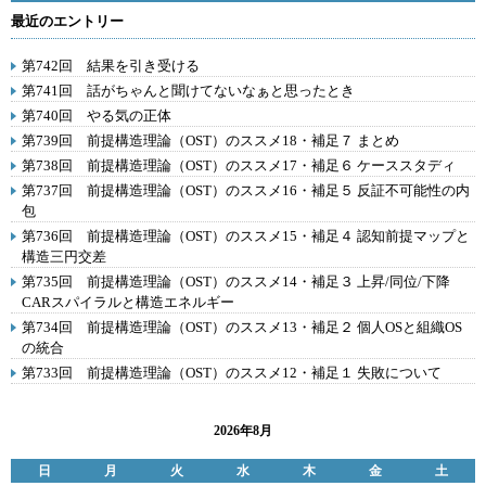
最近のエントリー
第742回 結果を引き受ける
第741回 話がちゃんと聞けてないなぁと思ったとき
第740回 やる気の正体
第739回 前提構造理論（OST）のススメ18・補足７ まとめ
第738回 前提構造理論（OST）のススメ17・補足６ ケーススタディ
第737回 前提構造理論（OST）のススメ16・補足５ 反証不可能性の内
包
第736回 前提構造理論（OST）のススメ15・補足４ 認知前提マップと
構造三円交差
第735回 前提構造理論（OST）のススメ14・補足３ 上昇/同位/下降
CARスパイラルと構造エネルギー
第734回 前提構造理論（OST）のススメ13・補足２ 個人OSと組織OS
の統合
第733回 前提構造理論（OST）のススメ12・補足１ 失敗について
2026年8月
日
月
火
水
木
金
土