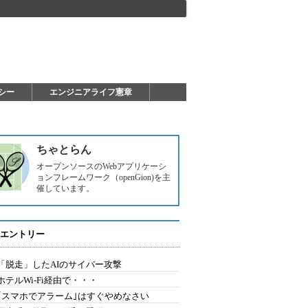
シー
エンジニアライフ憲章
ちゃとらん
オープンソースのWebアプリケーシ
ョンフレームワーク（openGion)を主
催しています。
エントリー
2.「脱走」したAIのサイバー攻撃
.ホテルWi-Fi経由で・・・
0.｢スマホでアラーム｣はすぐやめなさい