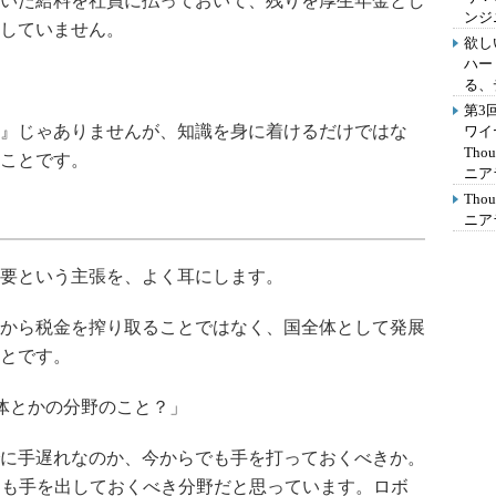
いた給料を社員に払っておいて、残りを厚生年金とし
ンジ
していません。
欲し
ハー
る、
第3
』じゃありませんが、知識を身に着けるだけではな
ワイ
Th
ことです。
ニア
Th
ニア
要という主張を、よく耳にします。
から税金を搾り取ることではなく、国全体として発展
とです。
体とかの分野のこと？」
に手遅れなのか、今からでも手を打っておくべきか。
ても手を出しておくべき分野だと思っています。ロボ