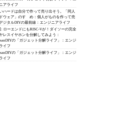
ニアライフ
いハードは自分で作って売り出そう。「同人
ドウェア」のすゝめ：個人がものを作って売
デジタルDIYの最前線：エンジニアライフ
回: ローエンドにもRISC-Vが！ダイソーの完全
ヤレスイヤホンを分解してみよう：
ousanDIYの「ガジェット分解ライフ」：エンジ
ライフ
ousanDIYの「ガジェット分解ライフ」：エンジ
ライフ