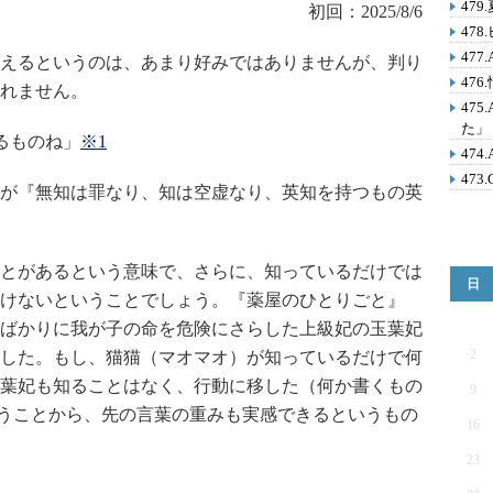
47
初回：2025/8/6
47
47
えるというのは、あまり好みではありませんが、判り
47
れません。
47
た」
るものね」
※1
47
473
が『無知は罪なり、知は空虚なり、英知を持つもの英
とがあるという意味で、さらに、知っているだけでは
日
けないということでしょう。『薬屋のひとりごと』
ばかりに我が子の命を危険にさらした上級妃の玉葉妃
2
した。もし、猫猫（マオマオ）が知っているだけで何
葉妃も知ることはなく、行動に移した（何か書くもの
9
ということから、先の言葉の重みも実感できるというもの
16
23