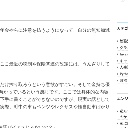
30
カテゴ
年金やらに注意を払うようになって、自分の無知加減
勉強法
クラス
Java
キャ
ここ最近の税制や保険関連の改定には、うんざりして
人生訓
Pyth
政治 
だけ搾り取ろうという意欲がすごい。そして金持ち優
向に向かっているという感じです。ここでは具体的な内容
エンジ
下手に書くことができないのですが、現実の話として
実際、町中の車もベンツやレクサスや軽自動車ばかり
私た
のか
AI
確証バイアスじゃないの？」