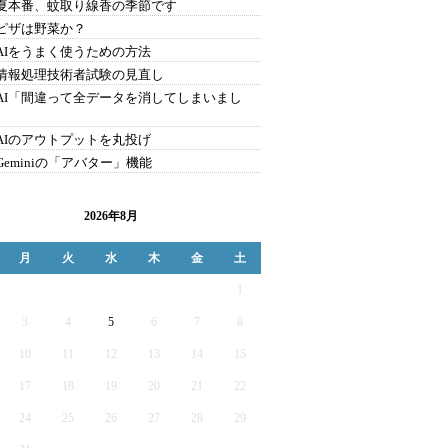
9.夏本番、蚊取り線香の季節です
8.ピザは野菜か？
7.AIをうまく使うための方法
6.情報処理技術者試験の見直し
5.AI「間違って全データを消してしまいまし
4.AIのアウトプットを丸投げ
.Geminiの「アバター」機能
2026年8月
月
火
水
木
金
土
1
3
4
5
6
7
8
10
11
12
13
14
15
17
18
19
20
21
22
24
25
26
27
28
29