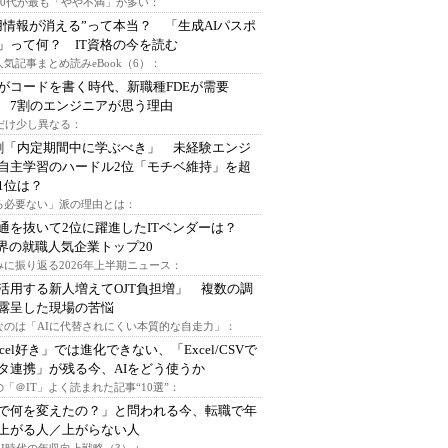
～30代が最も「やや不満」が多い：
用情報が消える”って本当？ 「生成AIパスポ
」って何？ IT資格の今を読む
人気記事まとめ読みeBook（6）：
Iがコードを書く時代、新職種FDEが需要
 7割のエンジニアが思う理由
代だけ少し異なる：
割「内定期間中に学ぶべき」 未経験エンジ
自主学習のハードル2位「モチベ維持」を超
1位は？
る必要ない」派の理由とは：
通を抜いて2位に躍進したITベンダーは？
業界の就職人気企業トップ20
みに振り返る2026年上半期ニュース：
I活用する新人増えてOJT負担増」 複数の調
露呈した現場の苦悩
なのは「AIに代替されにくい本質的な自走力」：
xcel好き」では進化できない、「Excel/CSVで
タ連携」が残る今、AIをどう使うか
「＠IT」よく読まれた記事“10選”：
Iで何を変えたの？」と問われる今、転職で年
上がる人／上がらない人