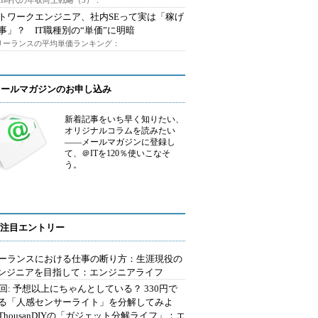
AI時代の年収向上戦略（3）：
トワークエンジニア、社内SEって実は「稼げ
事」？ IT職種別の“単価”に明暗
フリーランスの平均単価ランキング：
メールマガジンのお申し込み
新着記事をいち早く知りたい、
オリジナルコラムを読みたい
――メールマガジンに登録し
て、＠ITを120％使いこなそ
う。
注目エントリー
ーランスにおける仕事の断り方：生涯現役の
エンジニアを目指して：エンジニアライフ
2回: 予想以上にちゃんとしている？ 330円で
る「人感センサーライト」を分解してみよ
ThousanDIYの「ガジェット分解ライフ」：エ