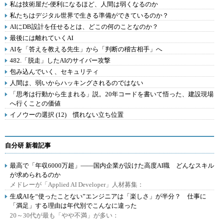
私は技術屋だ-便利になるほど、人間は弱くなるのか
私たちはデジタル世界で生きる準備ができているのか？
AIにDB設計を任せるとは、どこの何のことなのか？
最後には離れていくAI
AIを「答えを教える先生」から「判断の稽古相手」へ
482.「脱走」したAIのサイバー攻撃
包み込んでいく、セキュリティ
人間は、弱いからハッキングされるのではない
「思考は行動から生まれる」説。20年コードを書いて悟った、建設現場
へ行くことの価値
イノウーの選択 (12) 慣れない立ち位置
自分研 新着記事
最高で「年収6000万超」――国内企業が設けた高度AI職 どんなスキル
が求められるのか
メドレーが「Applied AI Developer」人材募集：
生成AIを“使ったことない”エンジニアは「楽しさ」が半分？ 仕事に
「満足」する理由は年代別でこんなに違った
20～30代が最も「やや不満」が多い：