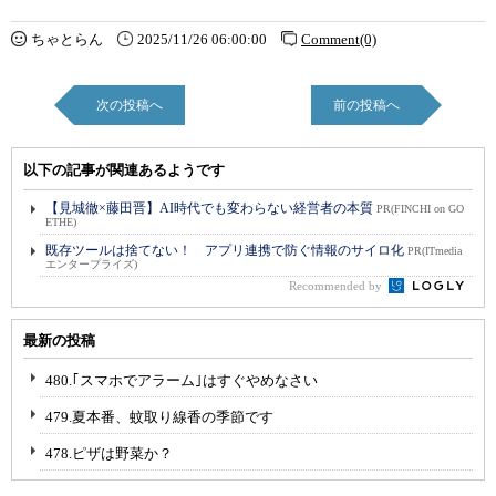
ちゃとらん
2025/11/26 06:00:00
Comment(0)
次の投稿へ
前の投稿へ
以下の記事が関連あるようです
【見城徹×藤田晋】AI時代でも変わらない経営者の本質
PR(FINCHI on GO
ETHE)
既存ツールは捨てない！ アプリ連携で防ぐ情報のサイロ化
PR(ITmedia
エンタープライズ)
Recommended by
最新の投稿
480.｢スマホでアラーム｣はすぐやめなさい
479.夏本番、蚊取り線香の季節です
478.ピザは野菜か？