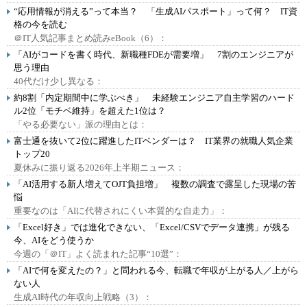
“応用情報が消える”って本当？ 「生成AIパスポート」って何？ IT資
格の今を読む
＠IT人気記事まとめ読みeBook（6）：
「AIがコードを書く時代、新職種FDEが需要増」 7割のエンジニアが
思う理由
40代だけ少し異なる：
約8割「内定期間中に学ぶべき」 未経験エンジニア自主学習のハード
ル2位「モチベ維持」を超えた1位は？
「やる必要ない」派の理由とは：
富士通を抜いて2位に躍進したITベンダーは？ IT業界の就職人気企業
トップ20
夏休みに振り返る2026年上半期ニュース：
「AI活用する新人増えてOJT負担増」 複数の調査で露呈した現場の苦
悩
重要なのは「AIに代替されにくい本質的な自走力」：
「Excel好き」では進化できない、「Excel/CSVでデータ連携」が残る
今、AIをどう使うか
今週の「＠IT」よく読まれた記事“10選”：
「AIで何を変えたの？」と問われる今、転職で年収が上がる人／上がら
ない人
生成AI時代の年収向上戦略（3）：