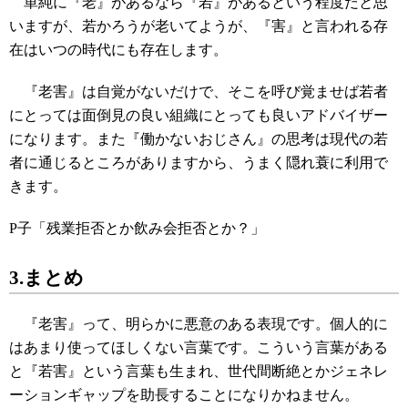
単純に『老』があるなら『若』があるという程度だと思
いますが、若かろうが老いてようが、『害』と言われる存
在はいつの時代にも存在します。
『老害』は自覚がないだけで、そこを呼び覚ませば若者
にとっては面倒見の良い組織にとっても良いアドバイザー
になります。また『働かないおじさん』の思考は現代の若
者に通じるところがありますから、うまく隠れ蓑に利用で
きます。
P子「残業拒否とか飲み会拒否とか？」
3.まとめ
『老害』って、明らかに悪意のある表現です。個人的に
はあまり使ってほしくない言葉です。こういう言葉がある
と『若害』という言葉も生まれ、世代間断絶とかジェネレ
ーションギャップを助長することになりかねません。