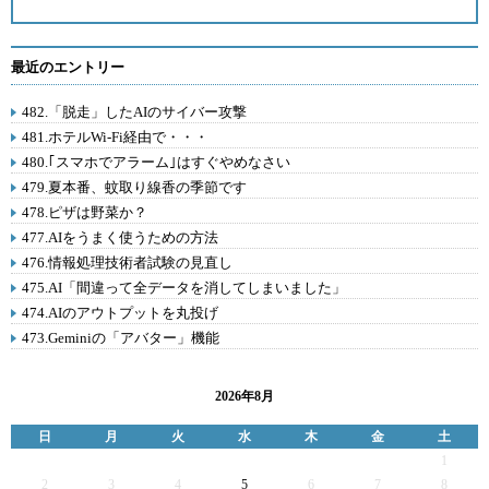
最近のエントリー
482.「脱走」したAIのサイバー攻撃
481.ホテルWi-Fi経由で・・・
480.｢スマホでアラーム｣はすぐやめなさい
479.夏本番、蚊取り線香の季節です
478.ピザは野菜か？
477.AIをうまく使うための方法
476.情報処理技術者試験の見直し
475.AI「間違って全データを消してしまいました」
474.AIのアウトプットを丸投げ
473.Geminiの「アバター」機能
2026年8月
日
月
火
水
木
金
土
1
2
3
4
5
6
7
8