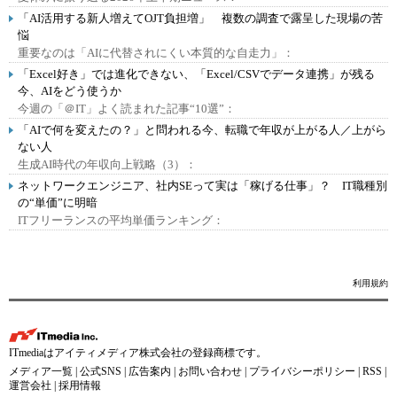
「AI活用する新人増えてOJT負担増」 複数の調査で露呈した現場の苦
悩
重要なのは「AIに代替されにくい本質的な自走力」：
「Excel好き」では進化できない、「Excel/CSVでデータ連携」が残る
今、AIをどう使うか
今週の「＠IT」よく読まれた記事“10選”：
「AIで何を変えたの？」と問われる今、転職で年収が上がる人／上がら
ない人
生成AI時代の年収向上戦略（3）：
ネットワークエンジニア、社内SEって実は「稼げる仕事」？ IT職種別
の“単価”に明暗
ITフリーランスの平均単価ランキング：
利用規約
ITmediaはアイティメディア株式会社の登録商標です。
メディア一覧
|
公式SNS
|
広告案内
|
お問い合わせ
|
プライバシーポリシー
|
RSS
|
運営会社
|
採用情報