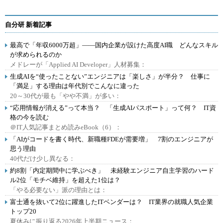
自分研 新着記事
最高で「年収6000万超」――国内企業が設けた高度AI職 どんなスキル
が求められるのか
メドレーが「Applied AI Developer」人材募集：
生成AIを“使ったことない”エンジニアは「楽しさ」が半分？ 仕事に
「満足」する理由は年代別でこんなに違った
20～30代が最も「やや不満」が多い：
“応用情報が消える”って本当？ 「生成AIパスポート」って何？ IT資
格の今を読む
＠IT人気記事まとめ読みeBook（6）：
「AIがコードを書く時代、新職種FDEが需要増」 7割のエンジニアが
思う理由
40代だけ少し異なる：
約8割「内定期間中に学ぶべき」 未経験エンジニア自主学習のハード
ル2位「モチベ維持」を超えた1位は？
「やる必要ない」派の理由とは：
富士通を抜いて2位に躍進したITベンダーは？ IT業界の就職人気企業
トップ20
夏休みに振り返る2026年上半期ニュース：