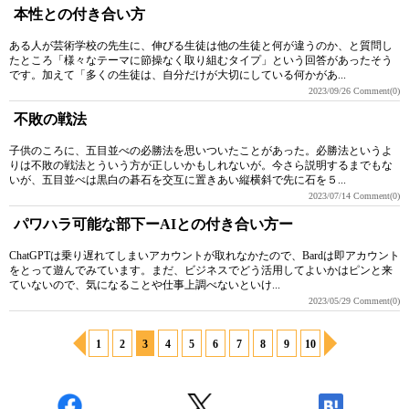
本性との付き合い方
ある人が芸術学校の先生に、伸びる生徒は他の生徒と何が違うのか、と質問し
たところ「様々なテーマに節操なく取り組むタイプ」という回答があったそう
です。加えて「多くの生徒は、自分だけが大切にしている何かがあ...
2023/09/26
Comment(0)
不敗の戦法
子供のころに、五目並べの必勝法を思いついたことがあった。必勝法というよ
りは不敗の戦法とういう方が正しいかもしれないが。今さら説明するまでもな
いが、五目並べは黒白の碁石を交互に置きあい縦横斜で先に石を５...
2023/07/14
Comment(0)
パワハラ可能な部下ーAIとの付き合い方ー
ChatGPTは乗り遅れてしまいアカウントが取れなかたので、Bardは即アカウント
をとって遊んでみています。まだ、ビジネスでどう活用してよいかはピンと来
ていないので、気になることや仕事上調べないといけ...
2023/05/29
Comment(0)
1
2
3
4
5
6
7
8
9
10