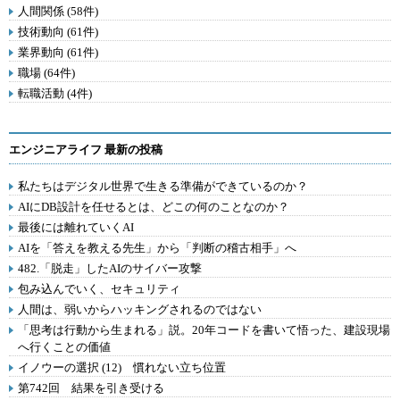
人間関係 (58件)
技術動向 (61件)
業界動向 (61件)
職場 (64件)
転職活動 (4件)
エンジニアライフ 最新の投稿
私たちはデジタル世界で生きる準備ができているのか？
AIにDB設計を任せるとは、どこの何のことなのか？
最後には離れていくAI
AIを「答えを教える先生」から「判断の稽古相手」へ
482.「脱走」したAIのサイバー攻撃
包み込んでいく、セキュリティ
人間は、弱いからハッキングされるのではない
「思考は行動から生まれる」説。20年コードを書いて悟った、建設現場
へ行くことの価値
イノウーの選択 (12) 慣れない立ち位置
第742回 結果を引き受ける