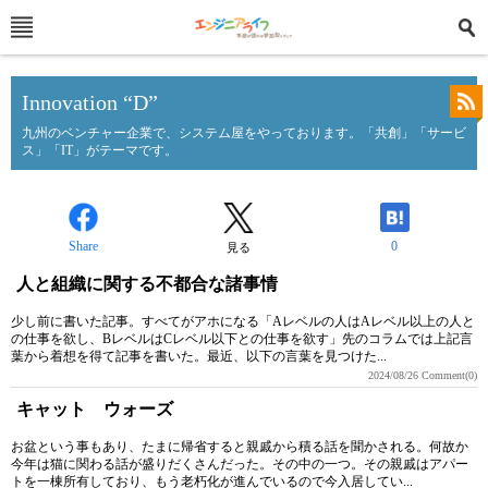
Innovation “D”
九州のベンチャー企業で、システム屋をやっております。「共創」「サービ
ス」「IT」がテーマです。
Share
0
見る
人と組織に関する不都合な諸事情
少し前に書いた記事。すべてがアホになる「Aレベルの人はAレベル以上の人と
の仕事を欲し、BレベルはCレベル以下との仕事を欲す」先のコラムでは上記言
葉から着想を得て記事を書いた。最近、以下の言葉を見つけた...
2024/08/26
Comment(0)
キャット ウォーズ
お盆という事もあり、たまに帰省すると親戚から積る話を聞かされる。何故か
今年は猫に関わる話が盛りだくさんだった。その中の一つ。その親戚はアパー
トを一棟所有しており、もう老朽化が進んでいるので今入居してい...