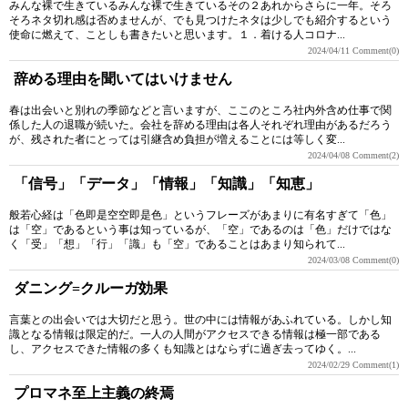
みんな裸で生きているみんな裸で生きているその２あれからさらに一年。そろ
そろネタ切れ感は否めませんが、でも見つけたネタは少しでも紹介するという
使命に燃えて、ことしも書きたいと思います。１．着ける人コロナ...
2024/04/11
Comment(0)
辞める理由を聞いてはいけません
春は出会いと別れの季節などと言いますが、ここのところ社内外含め仕事で関
係した人の退職が続いた。会社を辞める理由は各人それぞれ理由があるだろう
が、残された者にとっては引継含め負担が増えることには等しく変...
2024/04/08
Comment(2)
「信号」「データ」「情報」「知識」「知恵」
般若心経は「色即是空空即是色」というフレーズがあまりに有名すぎて「色」
は「空」であるという事は知っているが、「空」であるのは「色」だけではな
く「受」「想」「行」「識」も「空」であることはあまり知られて...
2024/03/08
Comment(0)
ダニング=クルーガ効果
言葉との出会いでは大切だと思う。世の中には情報があふれている。しかし知
識となる情報は限定的だ。一人の人間がアクセスできる情報は極一部である
し、アクセスできた情報の多くも知識とはならずに過ぎ去ってゆく。...
2024/02/29
Comment(1)
プロマネ至上主義の終焉