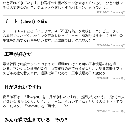
わと表れてきています。お客様の影響パターンは大きく２つあり、ひとつはウ
チは大丈夫なのか？とチェックを厳しくするパターン。もうひとつ...
2024/07/02
Comment(0)
チート（cheat）の罪
チート（cheat）とは「イカサマ」や「不正行為」を意味し、コンピュータゲー
ム界隈ではバグやハッキング行為を使って、自分に有利な状況をつくりだし公
平性を毀損する行為をいいます。英語圏では、浮気やカンニ...
2024/06/24
Comment(0)
工事が好きだ
最近福岡は建設ラッシュのようで。通勤時には５カ所の工事現場の前を通って
いる。マンション建設が２件、商業施設の建て替えが１件。大型商業兼オフィ
スビルの建て替え２件。通勤は毎日なので、工事現場の日々変化を...
2024/06/11
Comment(0)
月がきれいですね
夏目漱石は、「Iloveyou」を「月がきれいですね」と訳したという。ではその人
が嫌いな場合はなんというか。「月は、きれいですね」というのはネットでひ
ろったネタ。「baseball」を「野球」、「sh...
2024/05/07
Comment(2)
みんな裸で生きている その３