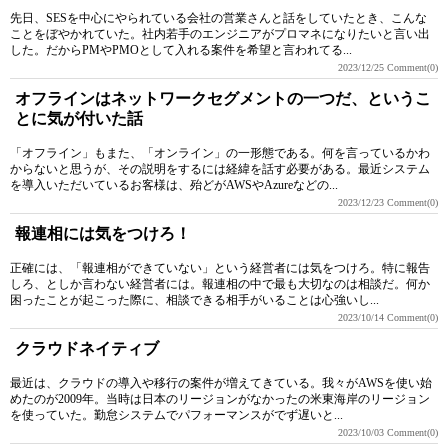
先日、SESを中心にやられている会社の営業さんと話をしていたとき、こんな
ことをぼやかれていた。社内若手のエンジニアがプロマネになりたいと言い出
した。だからPMやPMOとして入れる案件を希望と言われてる...
2023/12/25
Comment(0)
オフラインはネットワークセグメントの一つだ、というこ
とに気が付いた話
「オフライン」もまた、「オンライン」の一形態である。何を言っているかわ
からないと思うが、その説明をするには経緯を話す必要がある。最近システム
を導入いただいているお客様は、殆どがAWSやAzureなどの...
2023/12/23
Comment(0)
報連相には気をつけろ！
正確には、「報連相ができていない」という経営者には気をつけろ。特に報告
しろ、としか言わない経営者には。報連相の中で最も大切なのは相談だ。何か
困ったことが起こった際に、相談できる相手がいることは心強いし...
2023/10/14
Comment(0)
クラウドネイティブ
最近は、クラウドの導入や移行の案件が増えてきている。我々がAWSを使い始
めたのが2009年。当時は日本のリージョンがなかったの米東海岸のリージョン
を使っていた。勤怠システムでパフォーマンスがでず遅いと...
2023/10/03
Comment(0)