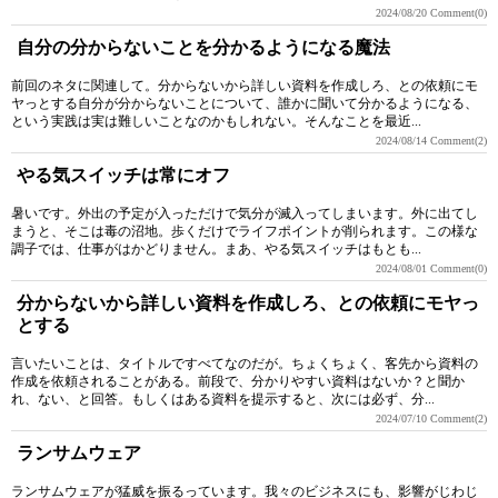
2024/08/20
Comment(0)
自分の分からないことを分かるようになる魔法
前回のネタに関連して。分からないから詳しい資料を作成しろ、との依頼にモ
ヤっとする自分が分からないことについて、誰かに聞いて分かるようになる、
という実践は実は難しいことなのかもしれない。そんなことを最近...
2024/08/14
Comment(2)
やる気スイッチは常にオフ
暑いです。外出の予定が入っただけで気分が滅入ってしまいます。外に出てし
まうと、そこは毒の沼地。歩くだけでライフポイントが削られます。この様な
調子では、仕事がはかどりません。まあ、やる気スイッチはもとも...
2024/08/01
Comment(0)
分からないから詳しい資料を作成しろ、との依頼にモヤっ
とする
言いたいことは、タイトルですべてなのだが。ちょくちょく、客先から資料の
作成を依頼されることがある。前段で、分かりやすい資料はないか？と聞か
れ、ない、と回答。もしくはある資料を提示すると、次には必ず、分...
2024/07/10
Comment(2)
ランサムウェア
ランサムウェアが猛威を振るっています。我々のビジネスにも、影響がじわじ